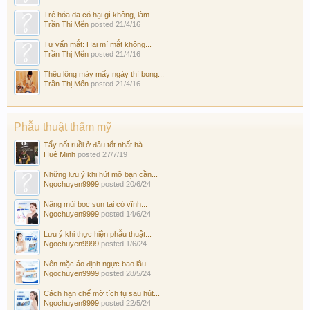
Trẻ hóa da có hại gì không, làm...
Trần Thị Mến
posted
21/4/16
Tư vấn mắt: Hai mí mắt không...
Trần Thị Mến
posted
21/4/16
Thêu lông mày mấy ngày thì bong...
Trần Thị Mến
posted
21/4/16
Phẫu thuật thẩm mỹ
Tẩy nốt ruồi ở đâu tốt nhất hà...
Huệ Minh
posted
27/7/19
Những lưu ý khi hút mỡ bạn cần...
Ngochuyen9999
posted
20/6/24
Nâng mũi bọc sụn tai có vĩnh...
Ngochuyen9999
posted
14/6/24
Lưu ý khi thực hiện phẫu thuật...
Ngochuyen9999
posted
1/6/24
Nên mặc áo định ngực bao lâu...
Ngochuyen9999
posted
28/5/24
Cách hạn chế mỡ tích tụ sau hút...
Ngochuyen9999
posted
22/5/24