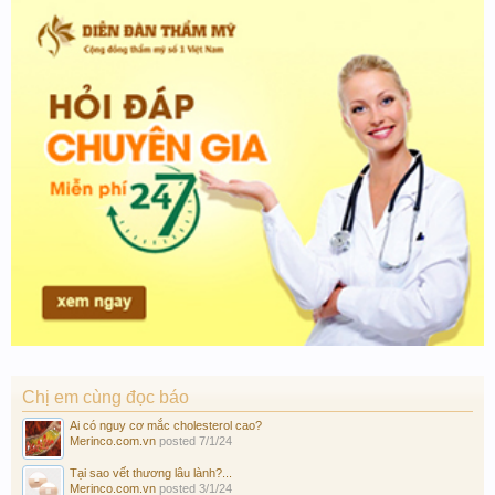
Chị em cùng đọc báo
Ai có nguy cơ mắc cholesterol cao?
Merinco.com.vn
posted
7/1/24
Tại sao vết thương lâu lành?...
Merinco.com.vn
posted
3/1/24