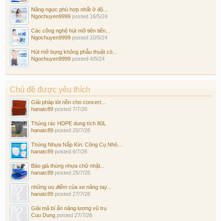
Nâng ngực phù hợp nhất ở độ...
Ngochuyen9999
posted
16/5/24
Các công nghệ hút mỡ tiên tiến...
Ngochuyen9999
posted
10/5/24
Hút mỡ bụng không phẫu thuật có...
Ngochuyen9999
posted
4/5/24
Chủ đề được yêu thích
Giải pháp lót nền cho concert...
hanatc89
posted
7/7/26
Thùng rác HDPE dung tích 80L
hanatc89
posted
20/7/26
Thùng Nhựa Nắp Kín: Công Cụ Nhỏ...
hanatc89
posted
6/7/26
Báo giá thùng nhựa chữ nhật...
hanatc89
posted
25/7/26
những ưu điểm của xe nâng tay...
hanatc89
posted
27/7/26
Giải mã bí ẩn năng lượng vũ trụ
Cuu Dung
posted
27/7/26