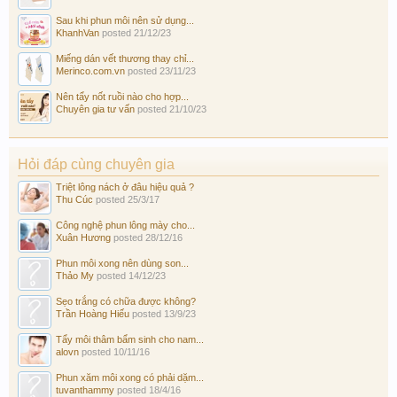
Sau khi phun môi nên sử dụng...
KhanhVan
posted
21/12/23
Miếng dán vết thương thay chỉ...
Merinco.com.vn
posted
23/11/23
Nên tẩy nốt ruồi nào cho hợp...
Chuyên gia tư vấn
posted
21/10/23
Hỏi đáp cùng chuyên gia
Triệt lông nách ở đâu hiệu quả ?
Thu Cúc
posted
25/3/17
Công nghệ phun lông mày cho...
Xuân Hương
posted
28/12/16
Phun môi xong nên dùng son...
Thảo My
posted
14/12/23
Sẹo trắng có chữa được không?
Trần Hoàng Hiếu
posted
13/9/23
Tẩy môi thâm bẩm sinh cho nam...
alovn
posted
10/11/16
Phun xăm môi xong có phải dặm...
tuvanthammy
posted
18/4/16