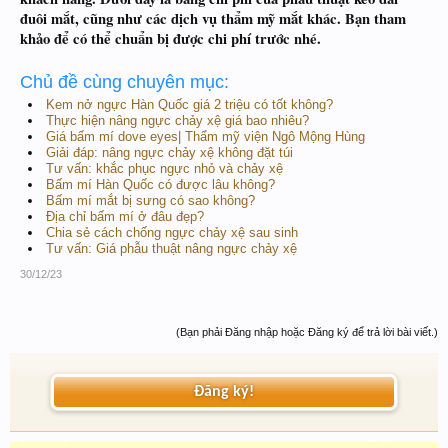
đuôi mắt, cũng như các dịch vụ thẩm mỹ mắt khác. Bạn tham
khảo để có thể chuẩn bị được chi phí trước nhé.
Chủ đề cùng chuyên mục:
Kem nở ngực Hàn Quốc giá 2 triệu có tốt không?
Thực hiện nâng ngực chảy xệ giá bao nhiêu?
Giá bấm mí dove eyes| Thẩm mỹ viện Ngô Mộng Hùng
Giải đáp: nâng ngực chảy xệ không đặt túi
Tư vấn: khắc phục ngực nhỏ và chảy xệ
Bấm mí Hàn Quốc có được lâu không?
Bấm mí mắt bị sưng có sao không?
Địa chỉ bấm mí ở đâu đẹp?
Chia sẻ cách chống ngực chảy xệ sau sinh
Tư vấn: Giá phẫu thuật nâng ngực chảy xệ
30/12/23
(Bạn phải Đăng nhập hoặc Đăng ký để trả lời bài viết.)
Đăng ký!