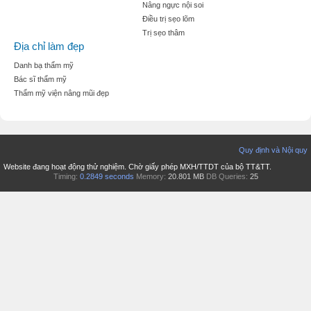
Nâng ngực nội soi
Điều trị sẹo lõm
Trị sẹo thâm
Địa chỉ làm đẹp
Danh bạ thẩm mỹ
Bác sĩ thẩm mỹ
Thẩm mỹ viện nâng mũi đẹp
Quy định và Nội quy
Website đang hoạt động thử nghiệm. Chờ giấy phép MXH/TTDT của bộ TT&TT.
Timing:
0.2849 seconds
Memory:
20.801 MB
DB Queries:
25