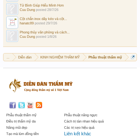
Tử Bình Giúp Hiểu Mình Hơn
Cuu Dung
posted
28/7/26
Cột chắn inox dây kéo và cột...
hanatc89
posted
29/7/26
Phong thủy văn phòng và cách...
Cuu Dung
posted
1/8/26
...
Diễn đàn
KINH NGHIỆM THẨM MỸ
Phẫu thuật thẩm mỹ
Phẫu thuật thẩm mỹ
Phẫu thuật nâng ngực
Điều trị thẩm mỹ da
Cách trị tàn nhan hiệu quả
Nâng mũi đẹp
Các trị sẹo hiệu quả
Liên kết khác
Tạo mà lúm đồng tiền