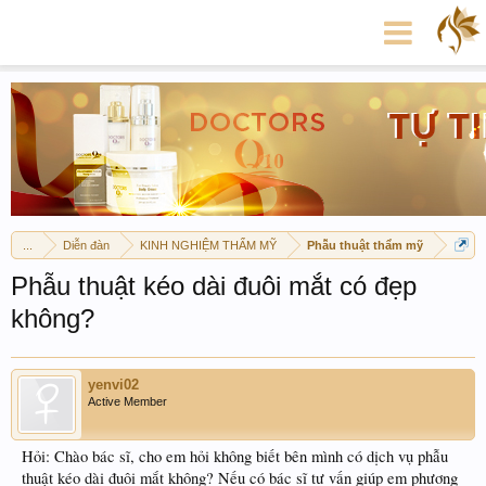
...
Diễn đàn
KINH NGHIỆM THẨM MỸ
Phẫu thuật thẩm mỹ
Phẫu thuật kéo dài đuôi mắt có đẹp
không?
yenvi02
Active Member
Hỏi: Chào bác sĩ, cho em hỏi không biết bên mình có dịch vụ phẫu
thuật kéo dài đuôi mắt không? Nếu có bác sĩ tư vấn giúp em phương