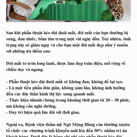
Sau khi phẫu thuật kéo dài đuôi mắt, đôi mắt của bạn thường bị
sưng, đau nhức, bầm tím trong một vài ngày đầu. Tuy nhiên, tình
trạng này sẽ giảm ngay và cho bạn một đôi mắt đẹp như ý muốn
với những ưu điểm sau:
Đôi mắt to tròn long lanh, được làm đẹp toàn diện, mở rộng về
chiều dọc và ngang.
- Phẫu thuật kéo dài đuôi mắt sẽ không đau, không để lại sẹo.
- Là một tiểu phẫu đơn giản, không xâm lấn, không ảnh hưởng
đến các dây thần kinh thị lực xung quanh mắt.
- Thực hiện nhanh chóng trong khoảng thời gian từ 20 – 30 phút,
mà không cần nghỉ dưỡng.
- Duy trì hiệu quả lâu dài với thời gian.
Ngoài ra, Bệnh viện thẩm mỹ Ngô Mộng Hùng còn thường xuyên
tổ chức các chương trình khuyến mãi lên đến 50% nhằm tri ân
khách hàng. Dưới đây là bảng chi phí của phẫu thuật kéo dài