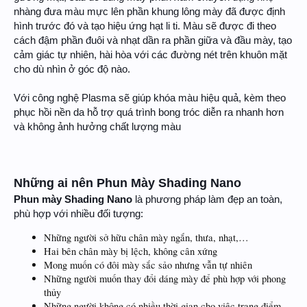
nhàng đưa màu mực lên phần khung lông mày đã được định
hình trước đó và tạo hiệu ứng hạt li ti. Màu sẽ được đi theo
cách đậm phần đuôi và nhạt dần ra phần giữa và đầu mày, tạo
cảm giác tự nhiên, hài hòa với các đường nét trên khuôn mặt
cho dù nhìn ở góc độ nào.
Với công nghệ Plasma sẽ giúp khóa màu hiệu quả, kèm theo
phục hồi nền da hỗ trợ quá trình bong tróc diễn ra nhanh hơn
và không ảnh hưởng chất lượng màu
Những ai nên Phun Mày Shading Nano
Phun mày Shading Nano
là phương pháp làm đẹp an toàn,
phù hợp với nhiều đối tượng:
Những người sở hữu chân mày ngắn, thưa, nhạt,…
Hai bên chân mày bị lệch, không cân xứng
Mong muốn có đôi mày sắc sảo nhưng vẫn tự nhiên
Những người muốn thay đổi dáng mày để phù hợp với phong
thủy
Những người không có nhiều thời gian cho việc trang điểm