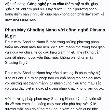
việc dễ dàng.
Công nghệ phun xăm thẩm mỹ
ra đời giúp
“giải cứu” chị em phụ nữ. Đây được ví như phương pháp
trang điểm bán vĩnh viễn giúp bạn không còn phải dậy sớm kẻ
mày mỗi sáng nữa.
Phun Mày Shading Nano với công nghệ Plasma
là gì?
Phun mày Shading Nano là một trong những phương pháp
thẩm mỹ chân mày tạo nên “cơn sốt” mạnh mẽ trong thời gian
vừa qua và chưa hề có dấu hiệu giảm nhiệt. Thế nhưng vẫn
còn rất nhiều người vẫn thắc mắc không biết phun mày
Shading là gì?
Phun mày Shading Nano hay còn được gọi là phun mày hiệu
ứng bút chì. Phương pháp này có khả năng tạo nên đôi mày
với đường nét thanh mảnh, tự nhiên cùng hiệu ứng màu sắc
vô cùng đặc biệt mà các phương pháp khác không làm được.
Với phương pháp phun mày Shading Nano, kỹ thuật viên sẽ
đo vẽ một cách tỉ mỉ dáng mày sao cho phù hợp với tỷ lệ
gương mặt, sau đó dùng máy phun xăm chuyên dụng nhẹ