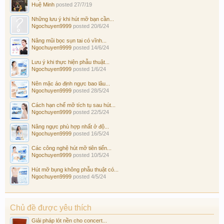
Huệ Minh
posted
27/7/19
Những lưu ý khi hút mỡ bạn cần...
Ngochuyen9999
posted
20/6/24
Nâng mũi bọc sụn tai có vĩnh...
Ngochuyen9999
posted
14/6/24
Lưu ý khi thực hiện phẫu thuật...
Ngochuyen9999
posted
1/6/24
Nên mặc áo định ngực bao lâu...
Ngochuyen9999
posted
28/5/24
Cách hạn chế mỡ tích tụ sau hút...
Ngochuyen9999
posted
22/5/24
Nâng ngực phù hợp nhất ở độ...
Ngochuyen9999
posted
16/5/24
Các công nghệ hút mỡ tiên tiến...
Ngochuyen9999
posted
10/5/24
Hút mỡ bụng không phẫu thuật có...
Ngochuyen9999
posted
4/5/24
Chủ đề được yêu thích
Giải pháp lót nền cho concert...