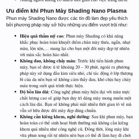
Ưu điểm khi Phun Mày Shading Nano Plasma
Phun mày Shading Nano được các tín đồ làm đẹp yêu thích
bởi phương pháp này sở hữu những ưu điểm vượt trội như:
Hiệu quả thẩm mỹ cao
:
Phun mày Shading có khả năng
khắc phục hoàn toàn khuyết điểm chân mày thưa, ngắn, nhạt
màu, lộn xộn,… mang lại cho bạn một đôi mày đẹp tự nhiên
với màu sắc hoàn hảo nhất.
Không đau, không chảy máu
:
Trước khi tiến hành phun
mày, bạn sẽ được ủ tê khoảng 20 – 30 phút, ngoài ra phương
pháp này sử dụng đầu kim siêu nhỏ, chỉ tác động ở lớp thượng
bì của da nên bạn sẽ không cảm thấy đau, khó chịu hay chảy
máu trong suốt quá trình thực hiện.
Độ bền lâu dài
:
Công nghệ phun mày hiện đại với màu mực
chất lượng cao sẽ giúp bạn duy trì dáng mày mong muốn một
cách lâu dài. Bạn sẽ không phải mất nhiều thời gian tô vẽ mà
vẫn sở hữu được đôi mày đẹp đúng chuẩn.
Không cần kiêng khem, nghỉ dưỡng
:
Sau khi phun mày, bạn
hoàn toàn có thể sinh hoạt bình thường mà không cần kiêng
khem quá nhiều như công nghệ cũ. Đồng thời, lông mày khi
vừa phun xong rất tự nhiên nên bạn có thể đi làm hay đi chơi