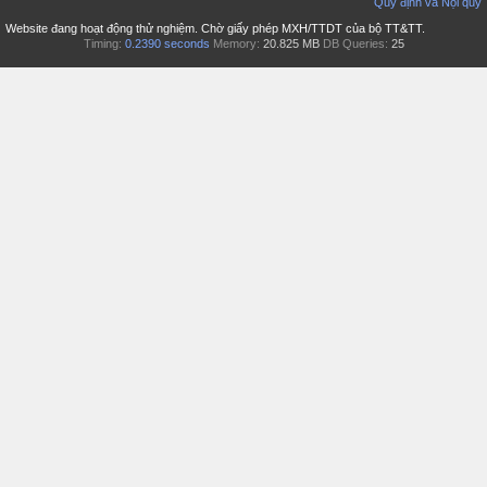
Quy định và Nội quy
Website đang hoạt động thử nghiệm. Chờ giấy phép MXH/TTDT của bộ TT&TT.
Timing:
0.2390 seconds
Memory:
20.825 MB
DB Queries:
25