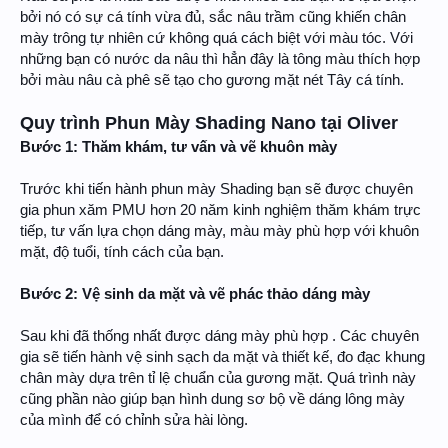
bởi nó có sự cá tính vừa đủ, sắc nâu trầm cũng khiến chân
mày trông tự nhiên cứ không quá cách biệt với màu tóc. Với
những bạn có nước da nâu thì hẳn đây là tông màu thích hợp
bởi màu nâu cà phê sẽ tạo cho gương mặt nét Tây cá tính.
Quy trình Phun Mày Shading Nano tại Oliver
Bước 1: Thăm khám, tư vấn và vẽ khuôn mày
Trước khi tiến hành phun mày Shading bạn sẽ được chuyên
gia phun xăm PMU hơn 20 năm kinh nghiệm thăm khám trực
tiếp, tư vấn lựa chọn dáng mày, màu mày phù hợp với khuôn
mặt, độ tuổi, tính cách của bạn.
Bước 2: Vệ sinh da mặt và vẽ phác thảo dáng mày
Sau khi đã thống nhất được dáng mày phù hợp . Các chuyên
gia sẽ tiến hành vệ sinh sạch da mặt và thiết kế, đo đạc khung
chân mày dựa trên tỉ lệ chuẩn của gương mặt. Quá trình này
cũng phần nào giúp bạn hình dung sơ bộ về dáng lông mày
của mình để có chỉnh sửa hài lòng.