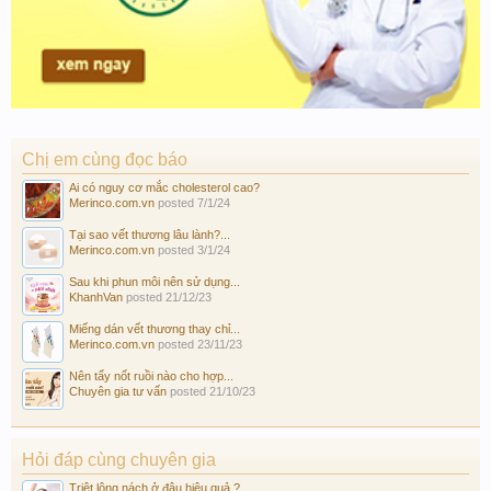
Chị em cùng đọc báo
Ai có nguy cơ mắc cholesterol cao?
Merinco.com.vn
posted
7/1/24
Tại sao vết thương lâu lành?...
Merinco.com.vn
posted
3/1/24
Sau khi phun môi nên sử dụng...
KhanhVan
posted
21/12/23
Miếng dán vết thương thay chỉ...
Merinco.com.vn
posted
23/11/23
Nên tẩy nốt ruồi nào cho hợp...
Chuyên gia tư vấn
posted
21/10/23
Hỏi đáp cùng chuyên gia
Triệt lông nách ở đâu hiệu quả ?