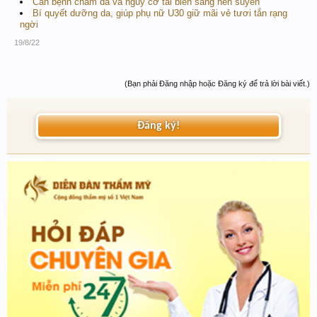
Căn bệnh chàm da và nguy cơ tai biến sang hen suyễn
Bí quyết dưỡng da, giúp phụ nữ U30 giữ mãi vẻ tươi tắn rạng
ngời
19/8/22
(Bạn phải Đăng nhập hoặc Đăng ký để trả lời bài viết.)
Đăng ký!