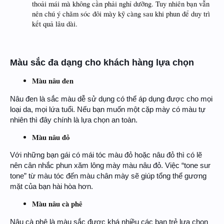
thoải mái mà không cần phải nghỉ dưỡng. Tuy nhiên bạn vẫn
nên chú ý chăm sóc đôi mày kỹ càng sau khi phun để duy trì
kết quả lâu dài.
Màu sắc đa dạng cho khách hàng lựa chọn
Màu nâu đen
Nâu đen là sắc màu dễ sử dụng có thể áp dụng được cho mọi
loại da, mọi lứa tuổi. Nếu bạn muốn một cặp mày có màu tự
nhiên thì đây chính là lựa chọn an toàn.
Màu nâu đỏ
Với những bạn gái có mái tóc màu đỏ hoặc nâu đỏ thì có lẽ
nên cân nhắc phun xăm lông mày màu nâu đỏ. Việc “tone sur
tone” từ màu tóc đến màu chân mày sẽ giúp tổng thể gương
mặt của bạn hài hòa hơn.
Màu nâu cà phê
Nâu cà phê là màu sắc được khá nhiều các bạn trẻ lựa chọn