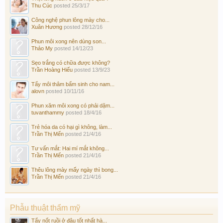
Thu Cúc
posted
25/3/17
Công nghệ phun lông mày cho...
Xuân Hương
posted
28/12/16
Phun môi xong nên dùng son...
Thảo My
posted
14/12/23
Sẹo trắng có chữa được không?
Trần Hoàng Hiếu
posted
13/9/23
Tẩy môi thâm bẩm sinh cho nam...
alovn
posted
10/11/16
Phun xăm môi xong có phải dặm...
tuvanthammy
posted
18/4/16
Trẻ hóa da có hại gì không, làm...
Trần Thị Mến
posted
21/4/16
Tư vấn mắt: Hai mí mắt không...
Trần Thị Mến
posted
21/4/16
Thêu lông mày mấy ngày thì bong...
Trần Thị Mến
posted
21/4/16
Phẫu thuật thẩm mỹ
Tẩy nốt ruồi ở đâu tốt nhất hà...