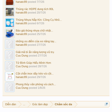
hanatc89
posted
7/7/26
Thùng rác HDPE dung tích 80L
hanatc89
posted
20/7/26
Thùng Nhựa Nắp Kín: Công Cụ Nhỏ...
hanatc89
posted
6/7/26
Báo giá thùng nhựa chữ nhật...
hanatc89
posted
25/7/26
những ưu điểm của xe nâng tay...
hanatc89
posted
27/7/26
Giải mã bí ẩn năng lượng vũ trụ
Cuu Dung
posted
27/7/26
Tử Bình Giúp Hiểu Mình Hơn
Cuu Dung
posted
28/7/26
Cột chắn inox dây kéo và cột...
hanatc89
posted
29/7/26
Phong thủy văn phòng và cách...
Cuu Dung
posted
1/8/26
Diễn đàn
...
Góc làm đẹp
Chăm sóc da