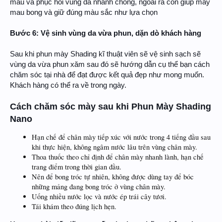
màu và phục hồi vùng da nhanh chóng, ngoài ra còn giúp mày
mau bong và giữ đúng màu sắc như lựa chọn
Bước 6: Vệ sinh vùng da vừa phun, dặn dò khách hàng
Sau khi phun mày Shading kĩ thuật viên sẽ vệ sinh sạch sẽ
vùng da vừa phun xăm sau đó sẽ hướng dẫn cụ thể bạn cách
chăm sóc tại nhà để đạt được kết quả đẹp như mong muốn.
Khách hàng có thể ra về trong ngày.
Cách chăm sóc mày sau khi Phun Mày Shading
Nano
Hạn chế để chân mày tiếp xúc với nước trong 4 tiếng đầu sau
khi thực hiện, không ngâm nước lâu trên vùng chân mày.
Thoa thuốc theo chỉ định để chân mày nhanh lành, hạn chế
trang điểm trong thời gian đầu.
Nên để bong tróc tự nhiên, không được dùng tay để bóc
những mảng đang bong tróc ở vùng chân mày.
Uống nhiều nước lọc và nước ép trái cây tươi.
Tái khám theo đúng lịch hẹn.