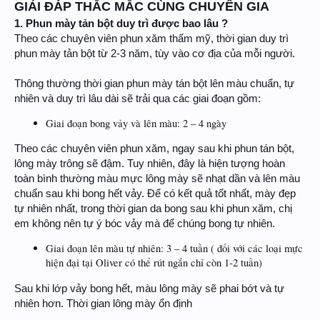
GIẢI ĐÁP THẮC MẮC CÙNG CHUYÊN GIA
1. Phun mày tản bột duy trì được bao lâu ?
Theo các chuyên viên phun xăm thẩm mỹ, thời gian duy trì
phun mày tản bột từ 2-3 năm, tùy vào cơ địa của mỗi người.
Thông thường thời gian phun mày tán bột lên màu chuẩn, tự
nhiên và duy trì lâu dài sẽ trải qua các giai đoạn gồm:
Giai đoạn bong vảy và lên màu: 2 – 4 ngày
Theo các chuyên viên phun xăm, ngay sau khi phun tán bột,
lông mày trông sẽ đậm. Tuy nhiên, đây là hiện tượng hoàn
toàn bình thường màu mực lông mày sẽ nhạt dần và lên màu
chuẩn sau khi bong hết vảy. Để có kết quả tốt nhất, mày đẹp
tự nhiên nhất, trong thời gian da bong sau khi phun xăm, chị
em không nên tự ý bóc vảy mà để chúng bong tự nhiên.
Giai đoạn lên màu tự nhiên: 3 – 4 tuần ( đối với các loại mực
hiện đại tại Oliver có thể rút ngắn chỉ còn 1-2 tuần)
Sau khi lớp vảy bong hết, màu lông mày sẽ phai bớt và tự
nhiên hơn. Thời gian lông mày ổn định