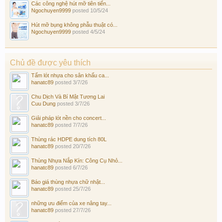
Các công nghệ hút mỡ tiên tiến...
Ngochuyen9999
posted
10/5/24
Hút mỡ bụng không phẫu thuật có...
Ngochuyen9999
posted
4/5/24
Chủ đề được yêu thích
Tấm lót nhựa cho sân khấu ca...
hanatc89
posted
3/7/26
Chu Dịch Và Bí Mật Tương Lai
Cuu Dung
posted
3/7/26
Giải pháp lót nền cho concert...
hanatc89
posted
7/7/26
Thùng rác HDPE dung tích 80L
hanatc89
posted
20/7/26
Thùng Nhựa Nắp Kín: Công Cụ Nhỏ...
hanatc89
posted
6/7/26
Báo giá thùng nhựa chữ nhật...
hanatc89
posted
25/7/26
những ưu điểm của xe nâng tay...
hanatc89
posted
27/7/26