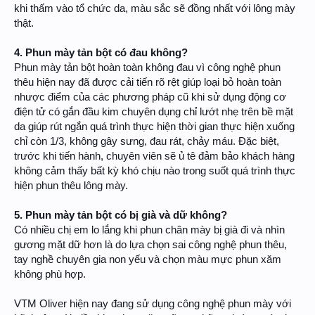
khi thấm vào tổ chức da, màu sắc sẽ đồng nhất với lông mày
thật.
4. Phun mày tản bột có đau không?
Phun mày tản bột hoàn toàn không đau vì công nghệ phun
thêu hiện nay đã được cải tiến rõ rệt giúp loại bỏ hoàn toàn
nhược điểm của các phương pháp cũ khi sử dụng động cơ
điện tử có gắn đầu kim chuyên dụng chỉ lướt nhẹ trên bề mặt
da giúp rút ngắn quá trình thực hiện thời gian thực hiện xuống
chỉ còn 1/3, không gây sưng, đau rát, chảy máu. Đặc biệt,
trước khi tiến hành, chuyên viên sẽ ủ tê đảm bảo khách hàng
không cảm thấy bất kỳ khó chịu nào trong suốt quá trình thực
hiện phun thêu lông mày.
5. Phun mày tản bột có bị già và dữ không?
Có nhiều chị em lo lắng khi phun chân mày bị già đi và nhìn
gương mặt dữ hơn là do lựa chọn sai công nghệ phun thêu,
tay nghề chuyên gia non yếu và chọn màu mực phun xăm
không phù hợp.
VTM Oliver hiện nay đang sử dụng công nghệ phun mày với