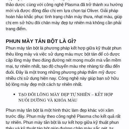
thảo dược cùng với công nghệ Plasma đã trở thành xu hướng
mới và được đông đảo chị em lựa chọn tại Oliver. Giải pháp
hoàn hảo khắc phục tình trạng chân mày thưa, nhạt màu, giúp
chị em sở hữu đôi chân mày đẹp tự nhiên mà không cần phải
trang điểm.
PHUN MÀY TẢN BỘT LÀ GÌ?
Phun mày tản bột là phương pháp kết hợp giữa kỹ thuật phun
thêu lông mày và việc sử dụng màu mực bột tán để có được
cặp lông mày theo đúng đường nét mong muốn mà vẫn mềm
mại, tự nhiên nhất, tạo độ chuyển màu nhẹ nhàng từ đầu đến
đuôi. Đây là một trong những phương pháp thẩm mỹ được
nhiều chị sử dụng hiện nay. Công nghệ này giúp bạn sở hữu
bộ lông mày đẹp một cách tự nhiên nhất.
TẠO ĐÔI LÔNG MÀY ĐẸP TỰ NHIÊN – KẾT HỢP
NUÔI DƯỠNG VÀ KHÓA MÀU
Phun mày tản bột là một hình thức làm đẹp khác với xăm
trước đây. Phun mày theo công nghệ Plasma cho kết quả rất
tự nhiên. Phun mày tản bột là sự kết hợp giữa kỹ thuật phun
thêu và kỹ thuật tán bột giúp đường chân mày sắc nét, tự