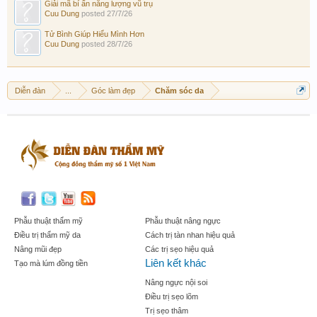
Giải mã bí ẩn năng lượng vũ trụ
Cuu Dung
posted
27/7/26
Tử Bình Giúp Hiểu Mình Hơn
Cuu Dung
posted
28/7/26
Diễn đàn
...
Góc làm đẹp
Chăm sóc da
Phẫu thuật thẩm mỹ
Phẫu thuật nâng ngực
Điều trị thẩm mỹ da
Cách trị tàn nhan hiệu quả
Nâng mũi đẹp
Các trị sẹo hiệu quả
Liên kết khác
Tạo mà lúm đồng tiền
Nâng ngực nội soi
Điều trị sẹo lõm
Trị sẹo thâm