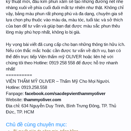
kỹ thuật mới, đầu kim phun xăm sẽ tạo những đường nét nhẹ
nhàng xuôi về phía cuối đuôi mắt tự nhiên như thật. Không chỉ
vậy, bảng màu phun rất phong phú và đa dạng, chuyên gia sẽ
lựa chọn phụ thuộc vào màu da, màu tóc, tuổi tác và sở thích
của bạn để tư vấn và giúp bạn đạt được màu sắc phun thêu
lông mày phù hợp nhất, không lo bị già.
Hy vọng bài viết đã cung cấp cho bạn những thông tin hữu ích.
Nếu còn thắc mắc hoặc cần được tư vấn về dịch vụ, bạn có
thể đến trực tiếp Viện thẩm mỹ OLIVER hoặc liên hệ với
chúng tôi theo Hotline: 0919 258 558 để được hỗ trợ nhanh
nhất!
==========
VIỆN THẨM MỸ OLIVER – Thẩm Mỹ Cho Mọi Người.
Hotline: 0919.258.558
Fanpage:
facebook.com/sacdepvienthammyoliver
Website:
thammyoliver.com
Địa chỉ: 634 Nguyễn Duy Trinh, Bình Trưng Đông, TP. Thủ
Đức, TP. HCM
Chủ đề cùng chuyên mục: