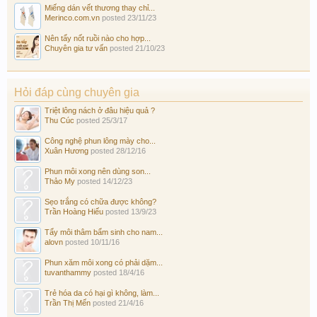
Miếng dán vết thương thay chỉ...
Merinco.com.vn
posted
23/11/23
Nên tẩy nốt ruồi nào cho hợp...
Chuyên gia tư vấn
posted
21/10/23
Hỏi đáp cùng chuyên gia
Triệt lông nách ở đâu hiệu quả ?
Thu Cúc
posted
25/3/17
Công nghệ phun lông mày cho...
Xuân Hương
posted
28/12/16
Phun môi xong nên dùng son...
Thảo My
posted
14/12/23
Sẹo trắng có chữa được không?
Trần Hoàng Hiếu
posted
13/9/23
Tẩy môi thâm bẩm sinh cho nam...
alovn
posted
10/11/16
Phun xăm môi xong có phải dặm...
tuvanthammy
posted
18/4/16
Trẻ hóa da có hại gì không, làm...
Trần Thị Mến
posted
21/4/16