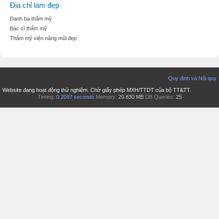
Địa chỉ làm đẹp
Danh bạ thẩm mỹ
Bác sĩ thẩm mỹ
Thẩm mỹ viện nâng mũi đẹp
Quy định và Nội quy
Website đang hoạt động thử nghiệm. Chờ giấy phép MXH/TTDT của bộ TT&TT.
Timing:
0.2097 seconds
Memory:
20.830 MB
DB Queries:
25