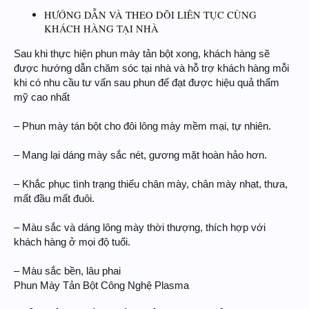
HƯỚNG DẪN VÀ THEO DÕI LIÊN TỤC CÙNG
KHÁCH HÀNG TẠI NHÀ
Sau khi thực hiện phun mày tản bột xong, khách hàng sẽ
được hướng dẫn chăm sóc tại nhà và hỗ trợ khách hàng mỗi
khi có nhu cầu tư vấn sau phun để đạt được hiệu quả thẩm
mỹ cao nhất
– Phun mày tán bột cho đôi lông mày mềm mại, tự nhiên.
– Mang lại dáng mày sắc nét, gương mặt hoàn hảo hơn.
– Khắc phục tình trạng thiếu chân mày, chân mày nhạt, thưa,
mất đầu mất đuôi.
– Màu sắc và dáng lông mày thời thượng, thích hợp với
khách hàng ở mọi độ tuổi.
– Màu sắc bền, lâu phai
Phun Mày Tản Bột Công Nghệ Plasma