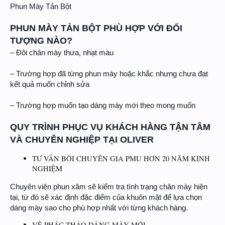
Phun Mày Tản Bột
PHUN MÀY TẢN BỘT PHÙ HỢP VỚI ĐỐI
TƯỢNG NÀO?
– Đôi chân mày thưa, nhạt màu
– Trường hợp đã từng phun mày hoặc khắc nhưng chưa đạt
kết quả muốn chỉnh sửa
– Trường hợp muốn tạo dáng mày mới theo mong muốn
QUY TRÌNH PHỤC VỤ KHÁCH HÀNG TẬN TÂM
VÀ CHUYÊN NGHIỆP TẠI OLIVER
TƯ VẤN BỞI CHUYÊN GIA PMU HƠN 20 NĂM KINH
NGHIỆM
Chuyên viên phun xăm sẽ kiểm tra tình trạng chân mày hiện
tại, từ đó sẽ xác định đặc điểm của khuôn mặt để lựa chọn
dáng mày sao cho phù hợp nhất với từng khách hàng.
VẼ PHÁC THẢO DÁNG MÀY MỚI