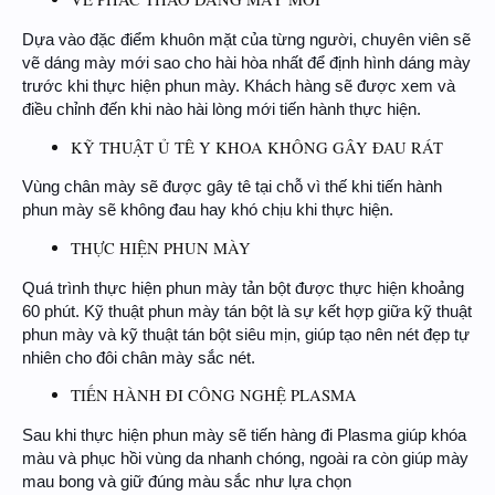
Dựa vào đặc điểm khuôn mặt của từng người, chuyên viên sẽ
vẽ dáng mày mới sao cho hài hòa nhất để định hình dáng mày
trước khi thực hiện phun mày. Khách hàng sẽ được xem và
điều chỉnh đến khi nào hài lòng mới tiến hành thực hiện.
KỸ THUẬT Ủ TÊ Y KHOA KHÔNG GÂY ĐAU RÁT
Vùng chân mày sẽ được gây tê tại chỗ vì thế khi tiến hành
phun mày sẽ không đau hay khó chịu khi thực hiện.
THỰC HIỆN PHUN MÀY
Quá trình thực hiện phun mày tản bột được thực hiện khoảng
60 phút. Kỹ thuật phun mày tán bột là sự kết hợp giữa kỹ thuật
phun mày và kỹ thuật tán bột siêu mịn, giúp tạo nên nét đẹp tự
nhiên cho đôi chân mày sắc nét.
TIẾN HÀNH ĐI CÔNG NGHỆ PLASMA
Sau khi thực hiện phun mày sẽ tiến hàng đi Plasma giúp khóa
màu và phục hồi vùng da nhanh chóng, ngoài ra còn giúp mày
mau bong và giữ đúng màu sắc như lựa chọn