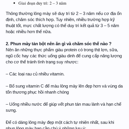
Giai đoạn duy trì: 2 – 3 năm
Thông thường lông mày sẽ duy trì từ 2 – 3 năm nếu cơ địa ổn
định, chăm sóc thích hợp. Tuy nhiên, nhiều trường hợp kỹ
thuật tốt, mực chất lượng có thể duy trì kết quả từ 3 – 5 năm
hoặc nhiều hơn thế nữa.
2. Phun mày tản bột nên ăn gì và chăm sóc thế nào ?
Nên ăn những thực phẩm giàu protein có trong thịt lợn, sữa,
ngũ cốc hay các thức uống giàu dinh để cung cấp năng lượng
cho cơ thể tránh tình trạng suy nhược:
– Các loại rau củ nhiều vitamin.
– Bổ sung vitamin C để màu lông mày lên đẹp hơn và vùng da
tổn thương phục hồi nhanh chóng
– Uống nhiều nước để giúp vết phun tán mau lành và hạn chế
sưng.
Để có dáng lông mày đẹp một cách tự nhiên nhất, sau khi
phun lông mày bạn cần chú ý những lưu ý: