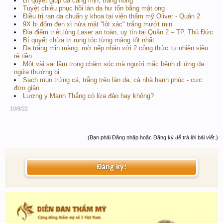
Bí quyết giúp da căng mịn, trắng hồng
Tuyệt chiêu phục hồi làn da hư tổn bằng mật ong
Điều trị rạn da chuẩn y khoa tại viện thẩm mỹ Oliver - Quận 2
9X bị đốm đen xì nửa mặt "lột xác" trắng mướt mịn
Địa điểm triệt lông Laser an toàn, uy tín tại Quận 2 – TP. Thủ Đức
Bí quyết chữa trị rụng tóc từng mảng tốt nhất
Da trắng mịn màng, mờ nếp nhăn với 2 công thức tự nhiên siêu
rẻ tiền
Một vài sai lầm trong chăm sóc mà người mắc bệnh dị ứng da
ngứa thường bị
Sạch mụn trứng cá, trắng trẻo làn da, cả nhà hạnh phúc - cực
đơn giản
Lương y Mạnh Thắng có lừa đảo hay không?
10/8/22
(Bạn phải Đăng nhập hoặc Đăng ký để trả lời bài viết.)
Đăng ký!