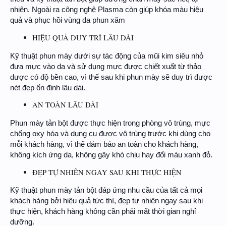
nhiên. Ngoài ra công nghệ Plasma còn giúp khóa màu hiệu
quả và phục hồi vùng da phun xăm
HIỆU QUẢ DUY TRÌ LÂU DÀI
Kỹ thuật phun mày dưới sự tác động của mũi kim siêu nhỏ
đưa mực vào da và sử dụng mực được chiết xuất từ thảo
dược có độ bền cao, vì thế sau khi phun mày sẽ duy trì được
nét đẹp ổn định lâu dài.
AN TOÀN LÂU DÀI
Phun mày tản bột được thực hiện trong phòng vô trùng, mực
chống oxy hóa và dụng cụ được vô trùng trước khi dùng cho
mỗi khách hàng, vì thế đảm bảo an toàn cho khách hàng,
không kích ứng da, không gây khó chịu hay đổi màu xanh đỏ.
ĐẸP TỰ NHIÊN NGAY SAU KHI THỰC HIỆN
Kỹ thuật phun mày tản bột đáp ứng nhu cầu của tất cả mọi
khách hàng bởi hiệu quả tức thì, đẹp tự nhiên ngay sau khi
thực hiện, khách hàng không cần phải mất thời gian nghỉ
dưỡng.