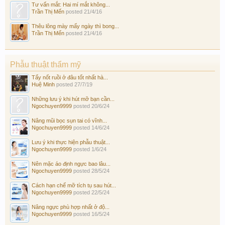
Tư vấn mắt: Hai mí mắt không...
Trần Thị Mến
posted
21/4/16
Thêu lông mày mấy ngày thì bong...
Trần Thị Mến
posted
21/4/16
Phẫu thuật thẩm mỹ
Tẩy nốt ruồi ở đâu tốt nhất hà...
Huệ Minh
posted
27/7/19
Những lưu ý khi hút mỡ bạn cần...
Ngochuyen9999
posted
20/6/24
Nâng mũi bọc sụn tai có vĩnh...
Ngochuyen9999
posted
14/6/24
Lưu ý khi thực hiện phẫu thuật...
Ngochuyen9999
posted
1/6/24
Nên mặc áo định ngực bao lâu...
Ngochuyen9999
posted
28/5/24
Cách hạn chế mỡ tích tụ sau hút...
Ngochuyen9999
posted
22/5/24
Nâng ngực phù hợp nhất ở độ...
Ngochuyen9999
posted
16/5/24