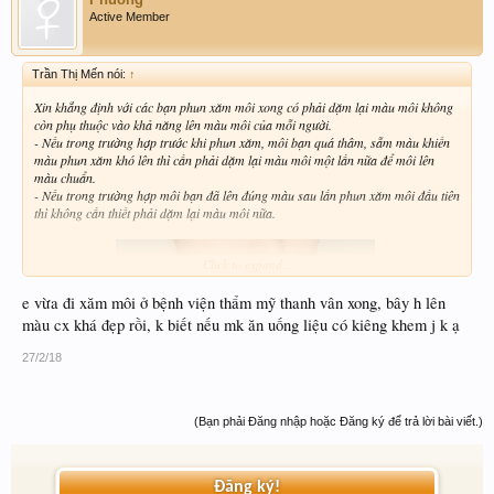
Active Member
Trần Thị Mến nói:
↑
Xin khẳng định với các bạn phun xăm môi xong có phải dặm lại màu môi không
còn phụ thuộc vào khả năng lên màu môi của mỗi người.
- Nếu trong trường hợp trước khi phun xăm, môi bạn quá thâm, sẫm màu khiến
màu phun xăm khó lên thì cần phải dặm lại màu môi một lần nữa để môi lên
màu chuẩn.
- Nếu trong trường hợp môi bạn đã lên đúng màu sau lần phun xăm môi đầu tiên
thì không cần thiết phải dặm lại màu môi nữa.
Click to expand...
e vừa đi xăm môi ở bệnh viện thẩm mỹ thanh vân xong, bây h lên
màu cx khá đẹp rồi, k biết nếu mk ăn uống liệu có kiêng khem j k ạ
27/2/18
​
Tuy nhiên, để kết quả phun xăm môi được như ý các bạn nên chú ý chế độ chăm
(Bạn phải Đăng nhập hoặc Đăng ký để trả lời bài viết.)
sóc
+ Trong 3 ngày đầu, không để môi tiếp xúc trực tiếp với nước.
+ Không tự ý bóc lớp vảy phun xăm môi mà để lớp vảy tự bong.
+ Sau khi lớp vảy phun xăm bong, vệ sinh môi bằng nước muối sinh lý hàng
Đăng ký!