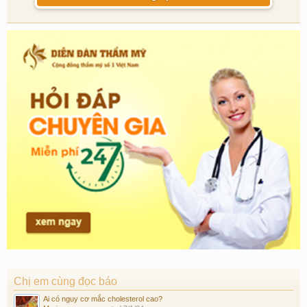
ngày.
+ Kiêng ăn những món khiến môi lâu lành như da gà, rau muống, xôi nếp…
+ Bổ sung thực phẩm chứa nhiều vitamin C để môi mau bình phục và lên màu
chuẩn.
Chị em cùng đọc báo
Ai có nguy cơ mắc cholesterol cao?