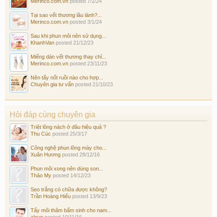
Merinco.com.vn
posted
7/1/24
Tại sao vết thương lâu lành?...
Merinco.com.vn
posted
3/1/24
Sau khi phun môi nên sử dụng...
KhanhVan
posted
21/12/23
Miếng dán vết thương thay chỉ...
Merinco.com.vn
posted
23/11/23
Nên tẩy nốt ruồi nào cho hợp...
Chuyên gia tư vấn
posted
21/10/23
Hỏi đáp cùng chuyên gia
Triệt lông nách ở đâu hiệu quả ?
Thu Cúc
posted
25/3/17
Công nghệ phun lông mày cho...
Xuân Hương
posted
28/12/16
Phun môi xong nên dùng son...
Thảo My
posted
14/12/23
Sẹo trắng có chữa được không?
Trần Hoàng Hiếu
posted
13/9/23
Tẩy môi thâm bẩm sinh cho nam...
alovn
posted
10/11/16