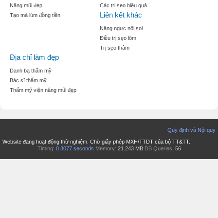
Nâng mũi đẹp
Các trị sẹo hiệu quả
Liên kết khác
Tạo mà lúm đồng tiền
Nâng ngực nội soi
Điều trị sẹo lõm
Trị sẹo thâm
Địa chỉ làm đẹp
Danh bạ thẩm mỹ
Bác sĩ thẩm mỹ
Thẩm mỹ viện nâng mũi đẹp
Quy định và Nội quy
Website đang hoạt động thử nghiệm. Chờ giấy phép MXH/TTDT của bộ TT&TT.
Timing:
0.3077 seconds
Memory:
21.243 MB
DB Queries:
56