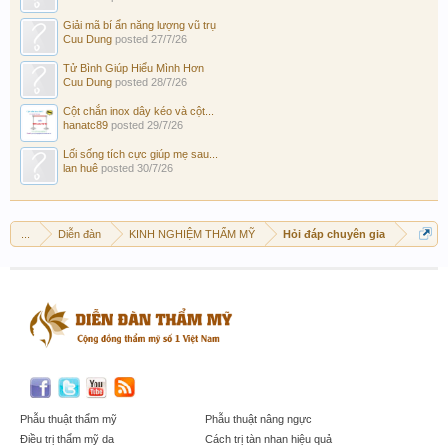
Giải mã bí ẩn năng lượng vũ trụ
Cuu Dung
posted
27/7/26
Tử Bình Giúp Hiểu Mình Hơn
Cuu Dung
posted
28/7/26
Cột chắn inox dây kéo và cột...
hanatc89
posted
29/7/26
Lối sống tích cực giúp mẹ sau...
lan huê
posted
30/7/26
...
Diễn đàn
KINH NGHIỆM THẨM MỸ
Hỏi đáp chuyên gia
Phẫu thuật thẩm mỹ
Phẫu thuật nâng ngực
Điều trị thẩm mỹ da
Cách trị tàn nhan hiệu quả