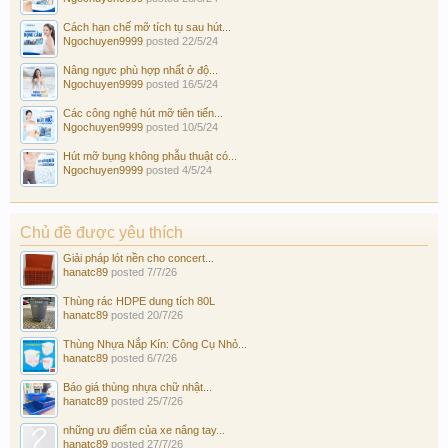
Cách hạn chế mỡ tích tụ sau hút...
Ngochuyen9999
posted
22/5/24
Nâng ngực phù hợp nhất ở độ...
Ngochuyen9999
posted
16/5/24
Các công nghệ hút mỡ tiên tiến...
Ngochuyen9999
posted
10/5/24
Hút mỡ bụng không phẫu thuật có...
Ngochuyen9999
posted
4/5/24
Chủ đề được yêu thích
Giải pháp lót nền cho concert...
hanatc89
posted
7/7/26
Thùng rác HDPE dung tích 80L
hanatc89
posted
20/7/26
Thùng Nhựa Nắp Kín: Công Cụ Nhỏ...
hanatc89
posted
6/7/26
Báo giá thùng nhựa chữ nhật...
hanatc89
posted
25/7/26
những ưu điểm của xe nâng tay...
hanatc89
posted
27/7/26