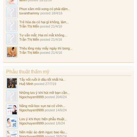
Phun xăm môi xong có phải dặm...
tuvanthammy
posted
18/4/16
Trẻ hóa da có hại gì không, làm...
Trần Thị Mến
posted
21/4/16
Tư vấn mắt: Hai mí mắt không...
Trần Thị Mến
posted
21/4/16
Thêu lông mày mấy ngày thì bong...
Trần Thị Mến
posted
21/4/16
Phẫu thuật thẩm mỹ
Tẩy nốt ruồi ở đâu tốt nhất hà...
Huệ Minh
posted
27/7/19
Những lưu ý khi hút mỡ bạn cần...
Ngochuyen9999
posted
20/6/24
Nâng mũi bọc sụn tai có vĩnh...
Ngochuyen9999
posted
14/6/24
Lưu ý khi thực hiện phẫu thuật...
Ngochuyen9999
posted
1/6/24
Nên mặc áo định ngực bao lâu...
Ngochuyen9999
posted
28/5/24