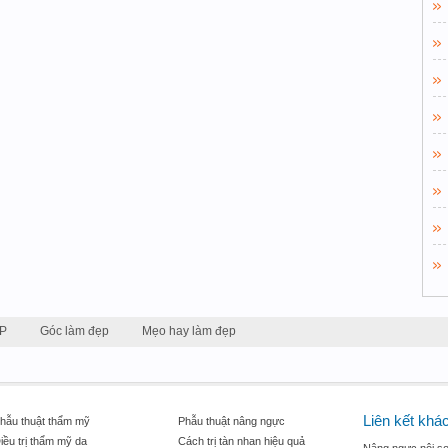
P
Góc làm đẹp
Mẹo hay làm đẹp
Liên kết khá
hẫu thuật thẩm mỹ
Phẫu thuật nâng ngực
iều trị thẩm mỹ da
Cách trị tàn nhan hiệu quả