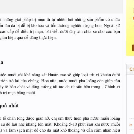
 những giải pháp trị mụn từ tự nhiên bởi những sản phẩm có chứa
ến làn da bị dễ bị lão hóa và tổn thương nghiêm trọng hơn. Ngoài sử
cao cấp để điều trị mụn, bài viết dưới đây xin chia sẻ cho các bạn
giản hiệu quả dễ dàng thực hiện.
da
C
ớc muối với khả năng sát khuẩn cao sẽ giúp loại trừ vi khuẩn dưới
riển trở lại của chúng. Hơn nữa, nước muối pha loãng còn giúp cân
ẩy tế bào chết và tăng cường tái tạo da từ sâu bên trong…Chính vì
h trị mụn bằng muối
quả nhất
o lỗ chân lông được giãn nở, chị em thực hiện pha nước muối loãng
sau đó lau nhẹ nhàng lên mặt. Khoảng 5-10 phút sau khi nước muối
g) và làm sạch mặt để cho da mặt khô thoáng và dần cảm nhận hiệu