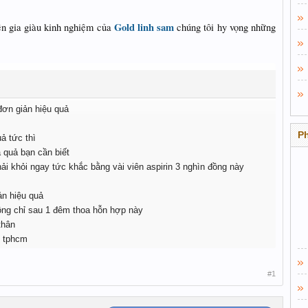
Gold linh sam
ên gia giàu kinh nghiệm của
chúng tôi hy vọng những
ơn giản hiệu quả
P
ả tức thì
 quả bạn cần biết
i khỏi ngay tức khắc bằng vài viên aspirin 3 nghìn đồng này
ản hiệu quả
ồng chỉ sau 1 đêm thoa hỗn hợp này
thân
ở tphcm
#1