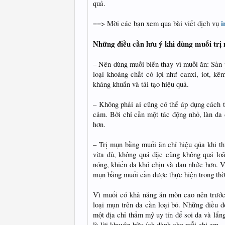
quả.
i
==> Mời các bạn xem qua bài viết dịch vụ
Những điều cần lưu ý khi dùng muối trị
– Nên dùng muối biển thay vì muối ăn: Sản
loại khoáng chất có lợi như canxi, iot, 
kháng khuẩn và tái tạo hiệu quả.
– Không phải ai cũng có thể áp dụng cách 
cảm. Bởi chỉ cần một tác động nhỏ, làn da
hơn.
– Trị mụn bằng muối ăn chỉ hiệu qủa khi t
vừa đủ, không quá đặc cũng không quá loã
nóng, khiến da khó chịu và đau nhức hơn. V
mụn bằng muối cần được thực hiện trong thời 
Vì muối có khả năng ăn mòn cao nên trước 
loại mụn trên da cần loại bỏ. Những điều 
một địa chỉ thẩm mỹ uy tín để soi da và lắn
là lời khuyên hữu ích dành cho mỗi chị em.