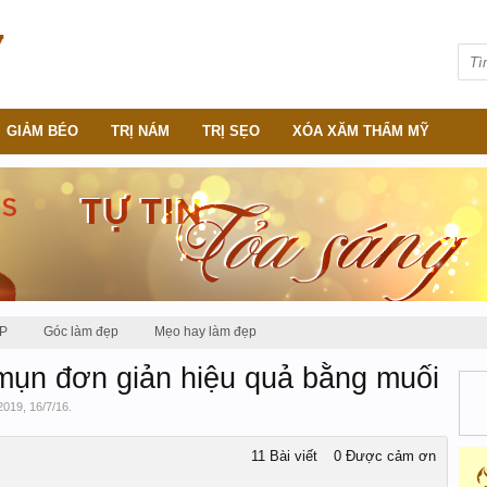
GIẢM BÉO
TRỊ NÁM
TRỊ SẸO
XÓA XĂM THẨM MỸ
P
Góc làm đẹp
Mẹo hay làm đẹp
mụn đơn giản hiệu quả bằng muối
2019
,
16/7/16
.
11 Bài viết
0 Được cảm ơn