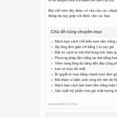
Bài viết trên đây được cố vấn của các chuy
thông tin này giúp ích được cho các bạn.
Chủ đề cùng chuyên mục
Mách bạn cách chế biến kem tắm trắng đ
tẩy lông đơn giản chỉ bằng 1 lọ oxy già
Bật mí cách trị môi khô bong tróc hiệu qu
Phương pháp tắm trắng tại nhà bằng hoa
Viêm nang lông dù nặng đến đâu cũng phả
kem trị mụn tốt nhất
Bí quyết trị mụn bằng chanh tươi đơn gi
Môi thâm xì bẩm sinh cũng trở nên đỏ h
Mách bạn cách làm kem tắm trắng toàn 
Sản xuất mỹ phẩm trọn gói chất lượng 
quoctuan2019
,
16/7/16