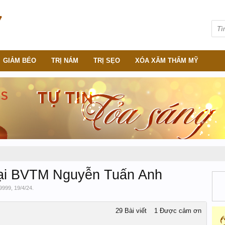
GIẢM BÉO
TRỊ NÁM
TRỊ SẸO
XÓA XĂM THẨM MỸ
tại BVTM Nguyễn Tuấn Anh
9999
,
19/4/24
.
29 Bài viết
1 Được cảm ơn