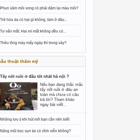
Phun xăm môi xong có phải dặm lại màu môi?
Trẻ hóa da có hại gì không, làm ở đâu...
Tư vấn mắt: Hai mí mắt không đều có...
Thêu lông mày mấy ngày thì bong vảy?
hẫu thuật thẩm mỹ
Tẩy nốt ruồi ở đâu tốt nhất hà nội ?
Nếu bạn đang thắc mắc
tẩy nốt ruồi ở đâu an
toàn mà chưa có câu
trả lời? Tham khảo
ngay bài viết...
Những lưu ý khi hút mỡ bạn cần nên biết
Nâng mũi bọc sụn tai có vĩnh viễn không?