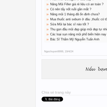
Nâng Mũi Filler giá rẻ liệu có an toàn ?
Có nên tẩy nốt ruồi gần mắt ?
Nâng mũi 1 tháng đã ổn định chưa?
Mua thuốc anti sebum ở đâu ,thuốc có t
Sửa Mũi lại bác sĩ nào tốt ?
Thu gọn đầu mũi đẹp giúp mũi đẹp tự nhi
Các loại sụn nâng mũi phổ biến hiện nay
Bác Sĩ Thẩm Mỹ Nguyễn Tuấn Anh
Ngochuyen9999
,
19/4/24
Chia sẻ trang này