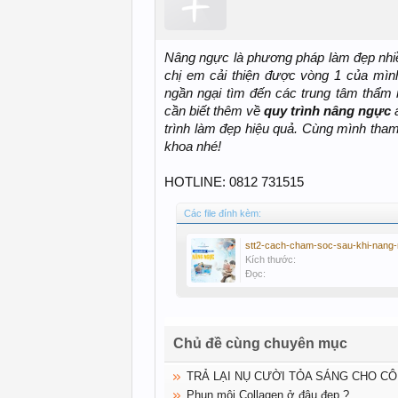
Nâng ngực là phương pháp làm đẹp nhiề
chị em cải thiện được vòng 1 của mìn
ngần ngại tìm đến các trung tâm thẩm
cần biết thêm về
quy trình nâng ngực
a
trình làm đẹp hiệu quả. Cùng mình tham
khoa nhé!
HOTLINE: 0812 731515
Các file đính kèm:
Kích thước:
Đọc:
Chủ đề cùng chuyên mục
TRẢ LẠI NỤ CƯỜI TỎA SÁNG CHO CÔ
Phun môi Collagen ở đâu đẹp ?