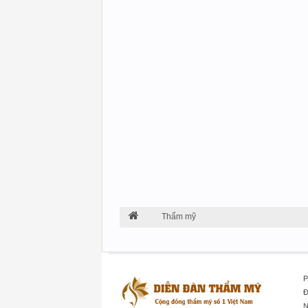
Thẩm mỹ
P
Đ
N