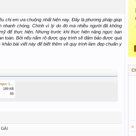
u chị em ưa chuộng nhất hiện nay. Đây là phương pháp giúp
h nhanh chóng. Chính vì lý do đó mà nhiều người đã không
 mỹ để thực hiện. Nhưng trước khi thực hiện nâng ngực bạn
n toàn. Bởi nếu nắm rõ được quy trình sẽ đảm bảo được quá
 khảo bài viết này để biết thêm về quy trình làm đẹp chuẩn y
C
stt2-cach-cham-soc-sau-khi-nang-nguc-1200x1200-1-min.jpg
189 KB
60
 GÁI