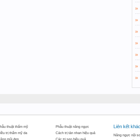
Liên kết khá
hẫu thuật thẩm mỹ
Phẫu thuật nâng ngực
iều trị thẩm mỹ da
Cách trị tàn nhan hiệu quả
Nâng ngực nội so
âng mũi đẹp
Các trị sẹo hiệu quả