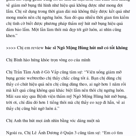
về giảm mỡ bụng thì hình như hiệu quả không được như mong đợi
lắm. Chị sử dụng trong thời gian dài mà không thấy được kết quả như
mong muốn nên chị ngưng luôn. Sau đó qua nhiều thời gian tìm kiếm
chị tình cờ biết được phương pháp thẩm mỹ hút mỡ bụng hiệu quả
đảm bảo lắm. Một lần làm thôi mà đẹp tới giờ luôn, ai nhìn cũng
khen.”
bác sĩ Ngô Mộng Hùng hút mỡ có tốt không
>>>> Chị em review
Chị Bình hào hứng khỏe trọn vòng eo của mình
Chị Trần Tâm Anh ở Gò Vấp cũng tâm sự: “Viên uống giảm mỡ
bụng genie webtretho chị thấy chắc cũng tốt á. Bạn chị dùng chị
thấy có chút hiệu quả nên chị cũng dùng theo, ai ngờ hơn 1 năm rồi
mà kết quả cũng không quá khác biệt lắm nên thôi chị ngưng luôn.
Mãi sau này qua Bệnh viện thẩm mỹ Ngô Mộng Hùng hút mỡ bụng,
trời ơi, chỉ đâu đó hơn 1 tiếng thôi mà chị thấy eo xẹp đi hẳn, về ai
thấy chị cũng bất ngờ luôn á.”
Chị Anh thu hút mọi ánh nhìn bằng vóc dáng nuột nà
Ngoài ra, Chị Lê Ánh Dương ở Quận 3 cũng tâm sự: “Em có tìm