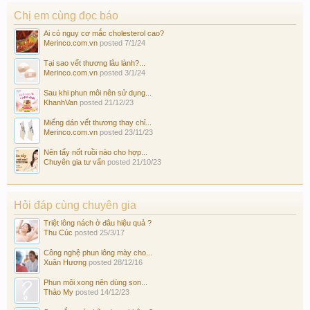
Chị em cùng đọc báo
Ai có nguy cơ mắc cholesterol cao?
Merinco.com.vn
posted
7/1/24
Tại sao vết thương lâu lành?...
Merinco.com.vn
posted
3/1/24
Sau khi phun môi nên sử dụng...
KhanhVan
posted
21/12/23
Miếng dán vết thương thay chỉ...
Merinco.com.vn
posted
23/11/23
Nên tẩy nốt ruồi nào cho hợp...
Chuyên gia tư vấn
posted
21/10/23
Hỏi đáp cùng chuyên gia
Triệt lông nách ở đâu hiệu quả ?
Thu Cúc
posted
25/3/17
Công nghệ phun lông mày cho...
Xuân Hương
posted
28/12/16
Phun môi xong nên dùng son...
Thảo My
posted
14/12/23