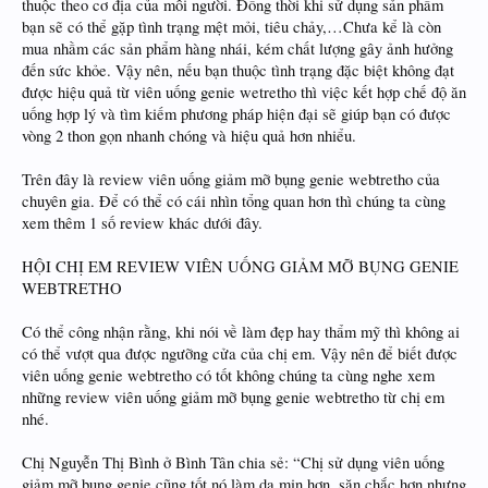
thuộc theo cơ địa của mỗi người. Đồng thời khi sử dụng sản phẩm
bạn sẽ có thể gặp tình trạng mệt mỏi, tiêu chảy,…Chưa kể là còn
mua nhầm các sản phẩm hàng nhái, kém chất lượng gây ảnh hưởng
đến sức khỏe. Vậy nên, nếu bạn thuộc tình trạng đặc biệt không đạt
được hiệu quả từ viên uống genie wetretho thì việc kết hợp chế độ ăn
uống hợp lý và tìm kiếm phương pháp hiện đại sẽ giúp bạn có được
vòng 2 thon gọn nhanh chóng và hiệu quả hơn nhiểu.
Trên đây là review viên uống giảm mỡ bụng genie webtretho của
chuyên gia. Để có thể có cái nhìn tổng quan hơn thì chúng ta cùng
xem thêm 1 số review khác dưới đây.
HỘI CHỊ EM REVIEW VIÊN UỐNG GIẢM MỠ BỤNG GENIE
WEBTRETHO
Có thể công nhận rằng, khi nói về làm đẹp hay thẩm mỹ thì không ai
có thể vượt qua được ngưỡng cửa của chị em. Vậy nên để biết được
viên uống genie webtretho có tốt không chúng ta cùng nghe xem
những review viên uống giảm mỡ bụng genie webtretho từ chị em
nhé.
Chị Nguyễn Thị Bình ở Bình Tân chia sẻ: “Chị sử dụng viên uống
giảm mỡ bụng genie cũng tốt nó làm da mịn hơn, săn chắc hơn nhưng