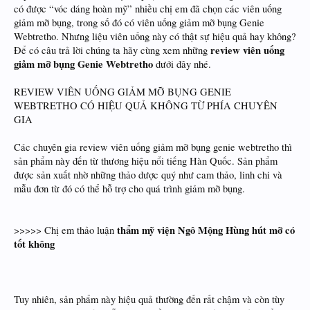
có được “vóc dáng hoàn mỹ” nhiều chị em đã chọn các viên uống
giảm mỡ bụng, trong số đó có viên uống giảm mỡ bụng Genie
Webtretho. Nhưng liệu viên uống này có thật sự hiệu quả hay không?
review viên uống
Để có câu trả lời chúng ta hãy cùng xem những
giảm mỡ bụng Genie Webtretho
dưới đây nhé.
REVIEW VIÊN UỐNG GIẢM MỠ BỤNG GENIE
WEBTRETHO CÓ HIỆU QUẢ KHÔNG TỪ PHÍA CHUYÊN
GIA
Các chuyên gia review viên uống giảm mỡ bụng genie webtretho thì
sản phẩm này đến từ thương hiệu nổi tiếng Hàn Quốc. Sản phẩm
được sản xuất nhờ những thảo dược quý như cam thảo, linh chi và
mẫu đơn từ đó có thể hỗ trợ cho quá trình giảm mỡ bụng.
thẩm mỹ viện Ngô Mộng Hùng hút mỡ có
>>>>> Chị em thảo luận
tốt không
Tuy nhiên, sản phẩm này hiệu quả thường đến rất chậm và còn tùy