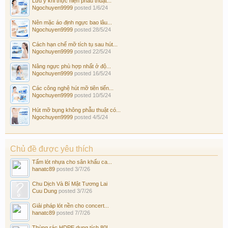
Lưu ý khi thực hiện phẫu thuật...
Ngochuyen9999
posted
1/6/24
Nên mặc áo định ngực bao lâu...
Ngochuyen9999
posted
28/5/24
Cách hạn chế mỡ tích tụ sau hút...
Ngochuyen9999
posted
22/5/24
Nâng ngực phù hợp nhất ở độ...
Ngochuyen9999
posted
16/5/24
Các công nghệ hút mỡ tiên tiến...
Ngochuyen9999
posted
10/5/24
Hút mỡ bụng không phẫu thuật có...
Ngochuyen9999
posted
4/5/24
Chủ đề được yêu thích
Tấm lót nhựa cho sân khấu ca...
hanatc89
posted
3/7/26
Chu Dịch Và Bí Mật Tương Lai
Cuu Dung
posted
3/7/26
Giải pháp lót nền cho concert...
hanatc89
posted
7/7/26
Thùng rác HDPE dung tích 80L