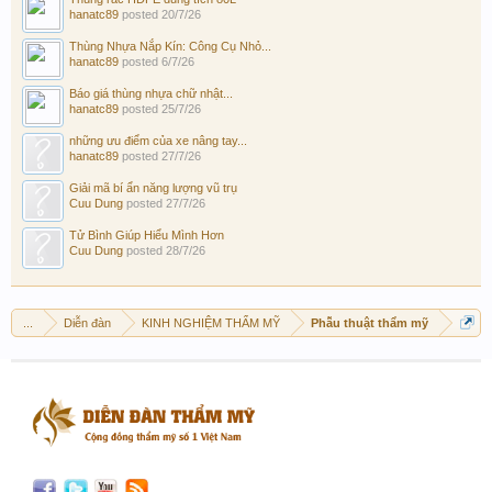
hanatc89
posted
20/7/26
Thùng Nhựa Nắp Kín: Công Cụ Nhỏ...
hanatc89
posted
6/7/26
Báo giá thùng nhựa chữ nhật...
hanatc89
posted
25/7/26
những ưu điểm của xe nâng tay...
hanatc89
posted
27/7/26
Giải mã bí ẩn năng lượng vũ trụ
Cuu Dung
posted
27/7/26
Tử Bình Giúp Hiểu Mình Hơn
Cuu Dung
posted
28/7/26
...
Diễn đàn
KINH NGHIỆM THẨM MỸ
Phẫu thuật thẩm mỹ