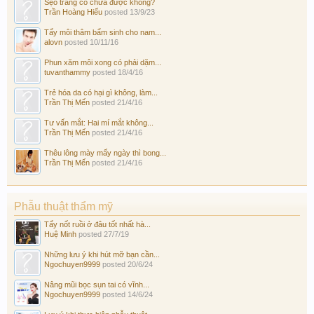
Sẹo trắng có chữa được không?
Trần Hoàng Hiếu
posted
13/9/23
Tẩy môi thâm bẩm sinh cho nam...
alovn
posted
10/11/16
Phun xăm môi xong có phải dặm...
tuvanthammy
posted
18/4/16
Trẻ hóa da có hại gì không, làm...
Trần Thị Mến
posted
21/4/16
Tư vấn mắt: Hai mí mắt không...
Trần Thị Mến
posted
21/4/16
Thêu lông mày mấy ngày thì bong...
Trần Thị Mến
posted
21/4/16
Phẫu thuật thẩm mỹ
Tẩy nốt ruồi ở đâu tốt nhất hà...
Huệ Minh
posted
27/7/19
Những lưu ý khi hút mỡ bạn cần...
Ngochuyen9999
posted
20/6/24
Nâng mũi bọc sụn tai có vĩnh...
Ngochuyen9999
posted
14/6/24