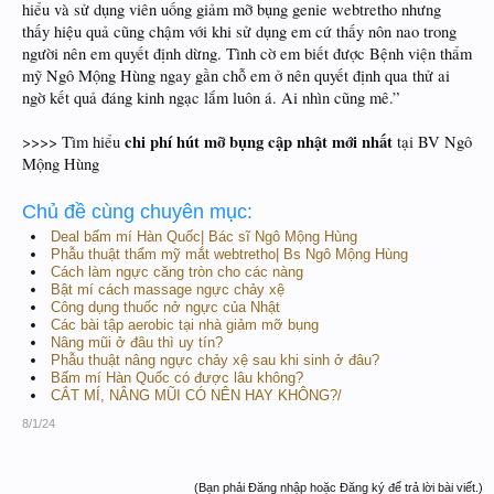
hiểu và sử dụng viên uống giảm mỡ bụng genie webtretho nhưng
thấy hiệu quả cũng chậm với khi sử dụng em cứ thấy nôn nao trong
người nên em quyết định dừng. Tình cờ em biết được Bệnh viện thẩm
mỹ Ngô Mộng Hùng ngay gần chỗ em ở nên quyết định qua thử ai
ngờ kết quả đáng kinh ngạc lắm luôn á. Ai nhìn cũng mê.”
chi phí hút mỡ bụng cập nhật mới nhất
>>>> Tìm hiểu
tại BV Ngô
Mộng Hùng
Chủ đề cùng chuyên mục:
Deal bấm mí Hàn Quốc| Bác sĩ Ngô Mộng Hùng
Phẫu thuật thẩm mỹ mắt webtretho| Bs Ngô Mộng Hùng
Cách làm ngực căng tròn cho các nàng
Bật mí cách massage ngực chảy xệ
Công dụng thuốc nở ngực của Nhật
Các bài tập aerobic tại nhà giảm mỡ bụng
Nâng mũi ở đâu thì uy tín?
Phẫu thuật nâng ngực chảy xệ sau khi sinh ở đâu?
Bấm mí Hàn Quốc có được lâu không?
CẮT MÍ, NÂNG MŨI CÓ NÊN HAY KHÔNG?/
8/1/24
(Bạn phải Đăng nhập hoặc Đăng ký để trả lời bài viết.)