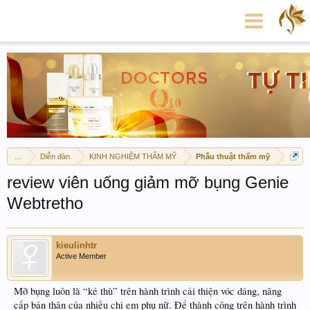
...
Diễn đàn
KINH NGHIỆM THẨM MỸ
Phẫu thuật thẩm mỹ
review viên uống giảm mỡ bụng Genie
Webtretho
kieulinhtr
Active Member
Mỡ bụng luôn là “kẻ thù” trên hành trình cải thiện vóc dáng, nâng
cấp bản thân của nhiều chị em phụ nữ. Để thành công trên hành trình