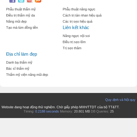
Phẫu thuật thẩm mỹ
Phẫu thuật nâng ngực
Điều trị thẩm mỹ da
Cách trị tàn nhan hiệu quả
Nâng mũi đẹp
Các trị sẹo hiệu quả
Liên kết khác
Tạo mà lúm đồng tiền
Nâng ngực nội soi
Điều trị sẹo lõm
Trị sẹo thâm
Địa chỉ làm đẹp
Danh bạ thẩm mỹ
Bác sĩ thẩm mỹ
Thẩm mỹ viện nâng mũi đẹp
Quy định và Nội quy
Website đang hoạt động thử nghiệm. Chờ giấy phép MXH/TTDT của bộ TT&TT.
Timing:
0.2188 seconds
Memory:
20.801 MB
DB Queries:
25