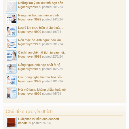
Những lưu ý khi hút mỡ bạn cần...
Ngochuyen9999
posted
20/6/24
Nâng mũi bọc sụn tai có vĩnh...
Ngochuyen9999
posted
14/6/24
Lưu ý khi thực hiện phẫu thuật...
Ngochuyen9999
posted
1/6/24
Nên mặc áo định ngực bao lâu...
Ngochuyen9999
posted
28/5/24
Cách hạn chế mỡ tích tụ sau hút...
Ngochuyen9999
posted
22/5/24
Nâng ngực phù hợp nhất ở độ...
Ngochuyen9999
posted
16/5/24
Các công nghệ hút mỡ tiên tiến...
Ngochuyen9999
posted
10/5/24
Hút mỡ bụng không phẫu thuật có...
Ngochuyen9999
posted
4/5/24
Chủ đề được yêu thích
Giải pháp lót nền cho concert...
hanatc89
posted
7/7/26