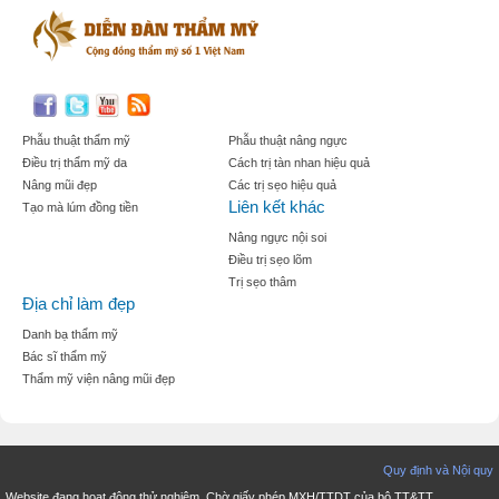
Phẫu thuật thẩm mỹ
Phẫu thuật nâng ngực
Điều trị thẩm mỹ da
Cách trị tàn nhan hiệu quả
Nâng mũi đẹp
Các trị sẹo hiệu quả
Liên kết khác
Tạo mà lúm đồng tiền
Nâng ngực nội soi
Điều trị sẹo lõm
Trị sẹo thâm
Địa chỉ làm đẹp
Danh bạ thẩm mỹ
Bác sĩ thẩm mỹ
Thẩm mỹ viện nâng mũi đẹp
Quy định và Nội quy
Website đang hoạt động thử nghiệm. Chờ giấy phép MXH/TTDT của bộ TT&TT.