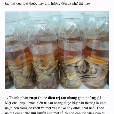
tác hại của loại thuốc này ảnh hưởng đến da như thế nào
1. Thành phần rượu thuốc điều trị tàn nhang gồm những gì?
Một chai rượu thuốc điều trị tàn nhang được bày bán thường là chai
nhựa bên trong có rượu và một vài lát vỏ cây được chặt nhỏ. Theo
nhưng công thực lưu truyền của một số bà con dân tộc vùng cao thì