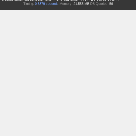
Timing:
0.3379 seconds
Memory:
21.555 MB
DB Queries:
56