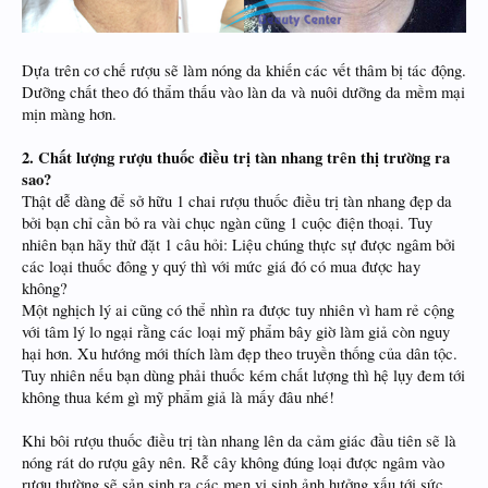
Dựa trên cơ chế rượu sẽ làm nóng da khiến các vết thâm bị tác động.
Dưỡng chất theo đó thẩm thấu vào làn da và nuôi dưỡng da mềm mại
mịn màng hơn.
2. Chất lượng rượu thuốc điều trị tàn nhang trên thị trường ra
sao?
Thật dễ dàng để sở hữu 1 chai rượu thuốc điều trị tàn nhang đẹp da
bởi bạn chỉ cần bỏ ra vài chục ngàn cũng 1 cuộc điện thoại. Tuy
nhiên bạn hãy thử đặt 1 câu hỏi: Liệu chúng thực sự được ngâm bởi
các loại thuốc đông y quý thì với mức giá đó có mua được hay
không?
Một nghịch lý ai cũng có thể nhìn ra được tuy nhiên vì ham rẻ cộng
với tâm lý lo ngại rằng các loại mỹ phẩm bây giờ làm giả còn nguy
hại hơn. Xu hướng mới thích làm đẹp theo truyền thống của dân tộc.
Tuy nhiên nếu bạn dùng phải thuốc kém chất lượng thì hệ lụy đem tới
không thua kém gì mỹ phẩm giả là mấy đâu nhé!
Khi bôi rượu thuốc điều trị tàn nhang lên da cảm giác đầu tiên sẽ là
nóng rát do rượu gây nên. Rễ cây không đúng loại được ngâm vào
rượu thường sẽ sản sinh ra các men vi sinh ảnh hưởng xấu tới sức