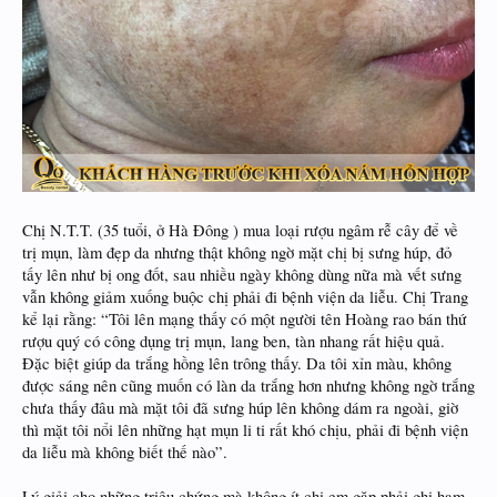
Chị N.T.T. (35 tuổi, ở Hà Đông ) mua loại rượu ngâm rễ cây để về
trị mụn, làm đẹp da nhưng thật không ngờ mặt chị bị sưng húp, đỏ
tấy lên như bị ong đốt, sau nhiều ngày không dùng nữa mà vết sưng
vẫn không giảm xuống buộc chị phải đi bệnh viện da liễu. Chị Trang
kể lại rằng: “Tôi lên mạng thấy có một người tên Hoàng rao bán thứ
rượu quý có công dụng trị mụn, lang ben, tàn nhang rất hiệu quả.
Đặc biệt giúp da trắng hồng lên trông thấy. Da tôi xỉn màu, không
được sáng nên cũng muốn có làn da trắng hơn nhưng không ngờ trắng
chưa thấy đâu mà mặt tôi đã sưng húp lên không dám ra ngoài, giờ
thì mặt tôi nổi lên những hạt mụn li ti rất khó chịu, phải đi bệnh viện
da liễu mà không biết thế nào”.
Lý giải cho những triệu chứng mà không ít chị em gặp phải ghi ham