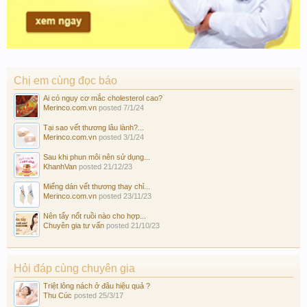
Chị em cùng đọc báo
Ai có nguy cơ mắc cholesterol cao?
Merinco.com.vn
posted
7/1/24
Tại sao vết thương lâu lành?...
Merinco.com.vn
posted
3/1/24
Sau khi phun môi nên sử dụng...
KhanhVan
posted
21/12/23
Miếng dán vết thương thay chỉ...
Merinco.com.vn
posted
23/11/23
Nên tẩy nốt ruồi nào cho hợp...
Chuyên gia tư vấn
posted
21/10/23
Hỏi đáp cùng chuyên gia
Triệt lông nách ở đâu hiệu quả ?
Thu Cúc
posted
25/3/17