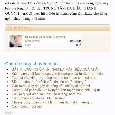
rệt của làn da. Để kiểm chứng trực tiếp hiệu quả của công nghệ này
bạn vui lòng tới trực tiếp TRUNG TÂM DA LIỄU THANH
QUỲNH – nơi đã thực hiện điều trị thành công tàn nhang cho hàng
ngàn khách hàng mỗi năm.
Các file đính kèm:
lot-da-mat-bang-ruou-re-cay.jpg
Kích thước:
194.2 KB
Đọc:
852
Chủ đề cùng chuyên mục:
BẬT MÍ CÁCH CHỮA TRỊ NÁM DA MẶT HIỆU QUẢ NHẤT
Kiểm định chất lượng của các phương pháp trị nám tự nhiên
Tác hại của việc tự ý dùng mẹo trị nám sau sinh tại nhà
Điều trị nám da ở bệnh viện da liễu có tốt không ?
Giật mình vì lý do gây da bóng dầu chẳng ai ngờ tới
Công ty cổ phần đầu tư Nguyễn Tấn tuyển dụng nhiều vị trí
Cơ địa quyết định sạm da, tàn nhang, nám má
Cách chăm sóc da sau khi nặn mụn
Những lưu ý quan trọng khi trị nám da mặt ở nam giới
Cách điều trị đồi mồi
2/8/17