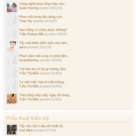
Công nghệ phun lông mày cho...
Xuân Hương
posted
28/12/16
Phun môi xong nên dùng son...
Thảo My
posted
14/12/23
Sẹo trắng có chữa được không?
Trần Hoàng Hiếu
posted
13/9/23
Tẩy môi thâm bẩm sinh cho nam...
alovn
posted
10/11/16
Phun xăm môi xong có phải dặm...
tuvanthammy
posted
18/4/16
Trẻ hóa da có hại gì không, làm...
Trần Thị Mến
posted
21/4/16
Tư vấn mắt: Hai mí mắt không...
Trần Thị Mến
posted
21/4/16
Thêu lông mày mấy ngày thì bong...
Trần Thị Mến
posted
21/4/16
Phẫu thuật thẩm mỹ
Tẩy nốt ruồi ở đâu tốt nhất hà...
Huệ Minh
posted
27/7/19