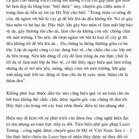
hố làm đẹp da bằng loại “biệt dược” này, chuyên gia chữa nám ở
trung tâm da liễu uy tín tại Hà Nội cho biết: “Trong rượu có nồng độ
cồn, dù ngâm với bất kì cây gì để bôi lên da đều không tốt. Nó sẽ gây
bào mòn và hư hại da. Đặc biệt, khi gây bào mòn sẽ làm mất lớp bảo
vệ da, gây thương tổn cho da, làm cho da không còn sức chống chịu
với môi trường. Cho nên, dù rượu ngâm với bất kì loại rễ cây gì thì
đều không tốt để bôi lên da... Da chúng ta thông thường gồm có ba
lớp. Lớp da ngoài cùng có tác dụng bảo vệ, che chắn cho các lớp mô
da bên trong. Nên khi dùng rễ cây để làm trắng da mà thực chất là
lột da sẽ làm mất lớp da bảo vệ, có thể thấy ngay hiệu quả làm trắng
nhưng da sẽ trở nên yếu, mỏng, nhạy cảm với môi trường, khi gặp
ánh nắng mặt trời tác động sẽ làm cho da bị sạm, nám, thậm chí là
thâm đen”.
Không phải loại thuốc dân tộc nào cũng hiệu quả và an toàn cho da
bởi bạn không thể chắc chắc được nguồn gốc của chúng từ đâu tới.
Hãy thật cẩn trọng với các loại rượu thuốc điều trị tàn nhang nhé.
Hiện nay đi kèm với sự phát triển của khoa học công nghệ hiện đại
trị tàn nhang an toàn trực tiếp ra đời. Tiêu biểu như giải pháp Laser
Toning – công nghệ được chuyển giao từ Mỹ về Việt Nam. Sau 1 – 2
lần thực hiện chiếu tia Laser bạn sẽ nhận thấy được sự thay đổi rõ