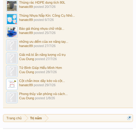
Thùng rác HDPE dung tích 80L
hanatc89
posted
20/7/26
Thùng Nhựa Nắp Kín: Công Cụ Nhỏ...
hanatc89
posted
6/7/26
Báo giá thùng nhựa chữ nhật...
hanatc89
posted
25/7/26
những ưu điểm của xe nâng tay...
hanatc89
posted
27/7/26
Giải mã bí ẩn năng lượng vũ trụ
Cuu Dung
posted
27/7/26
Tử Bình Giúp Hiểu Mình Hơn
Cuu Dung
posted
28/7/26
Cột chắn inox dây kéo và cột...
hanatc89
posted
29/7/26
Phong thủy văn phòng và cách...
Cuu Dung
posted
1/8/26
Trang chủ
Trị nám