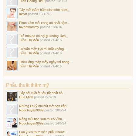
Trần Hoàng Hiếu
posted
13/9/23
Tẩy môi thâm bẩm sinh cho nam...
alovn
posted
10/11/16
Phun xăm môi xong có phải dặm...
tuvanthammy
posted
18/4/16
Trẻ hóa da có hại gì không, làm...
Trần Thị Mến
posted
21/4/16
Tư vấn mắt: Hai mí mắt không...
Trần Thị Mến
posted
21/4/16
Thêu lông mày mấy ngày thì bong...
Trần Thị Mến
posted
21/4/16
Phẫu thuật thẩm mỹ
Tẩy nốt ruồi ở đâu tốt nhất hà...
Huệ Minh
posted
27/7/19
Những lưu ý khi hút mỡ bạn cần...
Ngochuyen9999
posted
20/6/24
Nâng mũi bọc sụn tai có vĩnh...
Ngochuyen9999
posted
14/6/24
Lưu ý khi thực hiện phẫu thuật...