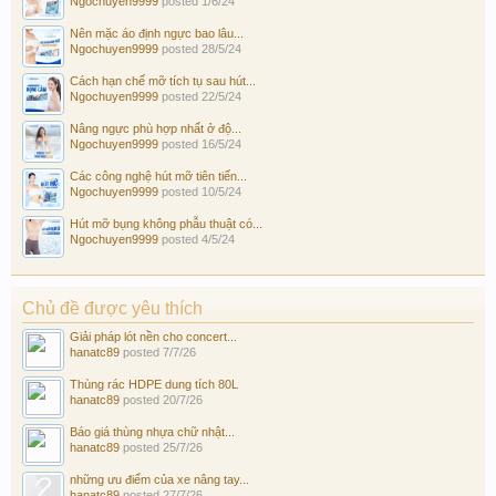
Ngochuyen9999
posted
1/6/24
Nên mặc áo định ngực bao lâu...
Ngochuyen9999
posted
28/5/24
Cách hạn chế mỡ tích tụ sau hút...
Ngochuyen9999
posted
22/5/24
Nâng ngực phù hợp nhất ở độ...
Ngochuyen9999
posted
16/5/24
Các công nghệ hút mỡ tiên tiến...
Ngochuyen9999
posted
10/5/24
Hút mỡ bụng không phẫu thuật có...
Ngochuyen9999
posted
4/5/24
Chủ đề được yêu thích
Giải pháp lót nền cho concert...
hanatc89
posted
7/7/26
Thùng rác HDPE dung tích 80L
hanatc89
posted
20/7/26
Báo giá thùng nhựa chữ nhật...
hanatc89
posted
25/7/26
những ưu điểm của xe nâng tay...
hanatc89
posted
27/7/26