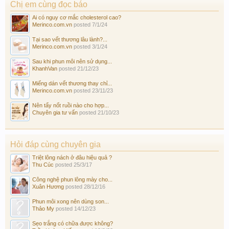
Chị em cùng đọc báo
Ai có nguy cơ mắc cholesterol cao?
Merinco.com.vn
posted
7/1/24
Tại sao vết thương lâu lành?...
Merinco.com.vn
posted
3/1/24
Sau khi phun môi nên sử dụng...
KhanhVan
posted
21/12/23
Miếng dán vết thương thay chỉ...
Merinco.com.vn
posted
23/11/23
Nên tẩy nốt ruồi nào cho hợp...
Chuyên gia tư vấn
posted
21/10/23
Hỏi đáp cùng chuyên gia
Triệt lông nách ở đâu hiệu quả ?
Thu Cúc
posted
25/3/17
Công nghệ phun lông mày cho...
Xuân Hương
posted
28/12/16
Phun môi xong nên dùng son...
Thảo My
posted
14/12/23
Sẹo trắng có chữa được không?