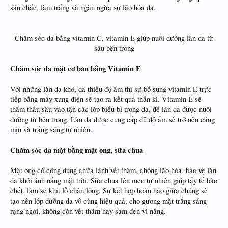
săn chắc, làm trắng và ngăn ngừa sự lão hóa da.
Chăm sóc da bằng vitamin C, vitamin E giúp nuôi dưỡng làn da từ
sâu bên trong​
Chăm sóc da mặt cơ bản bằng Vitamin E
Với những làn da khô, da thiếu độ ẩm thì sự bổ sung vitamin E trực
tiếp bằng máy xung điện sẽ tạo ra kết quả thần kì. Vitamin E sẽ
thẩm thấu sâu vào tận các lớp biểu bì trong da, để làn da được nuôi
dưỡng từ bên trong. Làn da được cung cấp đủ độ ẩm sẽ trở nên căng
mịn và trắng sáng tự nhiên.
Chăm sóc da mặt bằng mật ong, sữa chua
Mật ong có công dụng chữa lành vết thâm, chống lão hóa, bảo vệ làn
da khỏi ánh nắng mặt trời. Sữa chua lên men tự nhiên giúp tẩy tế bào
chết, làm se khít lỗ chân lông. Sự kết hợp hoàn hảo giữa chúng sẽ
tạo nên lớp dưỡng da vô cùng hiệu quả, cho gương mặt trắng sáng
rạng ngời, không còn vết thâm hay sạm đen vì nắng.