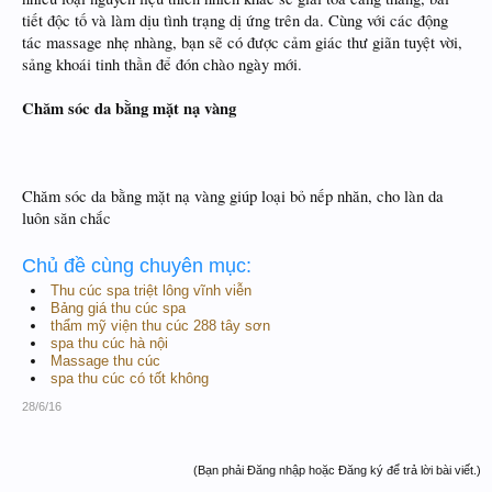
tiết độc tố và làm dịu tình trạng dị ứng trên da. Cùng với các động
tác massage nhẹ nhàng, bạn sẽ có được cảm giác thư giãn tuyệt vời,
sảng khoái tinh thần để đón chào ngày mới.
Chăm sóc da bằng mặt nạ vàng
Chăm sóc da bằng mặt nạ vàng giúp loại bỏ nếp nhăn, cho làn da
luôn săn chắc
Chủ đề cùng chuyên mục:
Thu cúc spa triệt lông vĩnh viễn
Bảng giá thu cúc spa
thẩm mỹ viện thu cúc 288 tây sơn
spa thu cúc hà nội
Massage thu cúc
spa thu cúc có tốt không
28/6/16
(Bạn phải Đăng nhập hoặc Đăng ký để trả lời bài viết.)