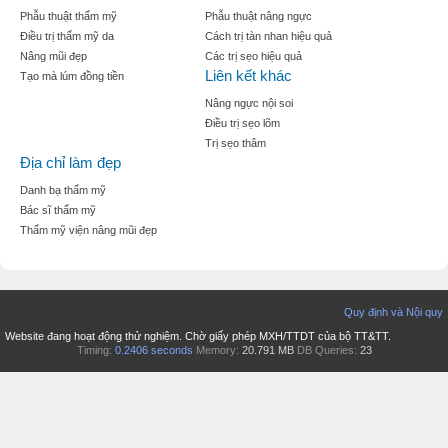
Phẫu thuật thẩm mỹ
Phẫu thuật nâng ngực
Điều trị thẩm mỹ da
Cách trị tàn nhan hiệu quả
Nâng mũi đẹp
Các trị sẹo hiệu quả
Liên kết khác
Tạo mà lúm đồng tiền
Nâng ngực nội soi
Điều trị sẹo lõm
Trị sẹo thâm
Địa chỉ làm đẹp
Danh bạ thẩm mỹ
Bác sĩ thẩm mỹ
Thẩm mỹ viện nâng mũi đẹp
Quy định và Nội quy
Website đang hoạt động thử nghiệm. Chờ giấy phép MXH/TTDT của bộ TT&TT.
Timing:
0.2406 seconds
Memory:
20.791 MB
DB Queries:
23