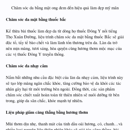
Chăm sóc da bằng mật ong đem đến hiệu quả làm đẹp mỹ mãn​
Chăm sóc da mặt bằng thuốc bắc
Kế thừa bài thuốc làm đẹp da từ dòng họ thuốc Đông Y nổi tiếng
Thọ Xuân Đường, liệu trình chăm sóc da mặt bằng thuốc Bắc sẽ giải
độc tố, tẩy tế bào chết và làm lành tổn thương trên da. Làn da trở
nên mịn màng, tươi sáng, hòa quyện cùng hương thơm mộc mạc của
các vị thuốc Đông Y truyền thống.
Chăm sóc da nhạy cảm
Nắm bắt những nhu cầu đặc biệt của làn da nhạy cảm, liệu trình này
sẽ tạo lớp màng ngăn chắc khỏe, tăng cường bảo vệ da khỏi các tác
nhân gây hại từ môi trường bên ngoài. Đồng thời, các sản phẩm
chăm sóc chiết xuất hoàn toàn từ thiên nhiên sẽ nuôi dưỡng từ bên
.
trong, giúp da săn chắc, khỏe mạnh tự nhiên
Liệu pháp giảm căng thẳng bằng hương thơm
Mùi thơm dịu nhẹ, thanh mát của tinh dầu oải hương, cỏ, chanh…và
nhiều loại nguyên liệu thiên nhiên khác sẽ giải tỏa căng thằng, bài