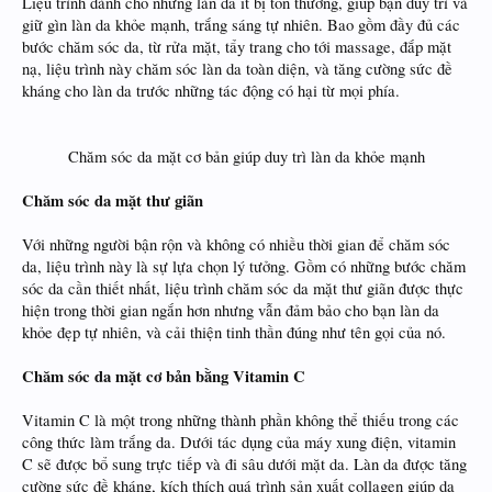
Liệu trình dành cho những làn da ít bị tổn thương, giúp bạn duy trì và
giữ gìn làn da khỏe mạnh, trắng sáng tự nhiên. Bao gồm đầy đủ các
bước chăm sóc da, từ rửa mặt, tẩy trang cho tới massage, đắp mặt
nạ, liệu trình này chăm sóc làn da toàn diện, và tăng cường sức đề
kháng cho làn da trước những tác động có hại từ mọi phía.
Chăm sóc da mặt cơ bản giúp duy trì làn da khỏe mạnh​
Chăm sóc da mặt thư giãn
Với những người bận rộn và không có nhiều thời gian để chăm sóc
da, liệu trình này là sự lựa chọn lý tưởng. Gồm có những bước chăm
sóc da cần thiết nhất, liệu trình chăm sóc da mặt thư giãn được thực
hiện trong thời gian ngắn hơn nhưng vẫn đảm bảo cho bạn làn da
khỏe đẹp tự nhiên, và cải thiện tinh thần đúng như tên gọi của nó.
Chăm sóc da mặt cơ bản bằng Vitamin C
Vitamin C là một trong những thành phần không thể thiếu trong các
công thức làm trắng da. Dưới tác dụng của máy xung điện, vitamin
C sẽ được bổ sung trực tiếp và đi sâu dưới mặt da. Làn da được tăng
cường sức đề kháng, kích thích quá trình sản xuất collagen giúp da