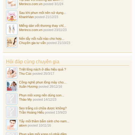
Merinco.com.vn
posted
3/1/24
Sau khi phun môi nên sử dụng...
KhanhVan
posted
21/12/23
Miếng dán vết thương thay chỉ...
Merinco.com.vn
posted
23/11/23
Nên tẩy nốt ruồi nào cho hợp...
Chuyên gia tư vấn
posted
21/10/23
Hỏi đáp cùng chuyên gia
Triệt lông nách ở đâu hiệu quả ?
Thu Cúc
posted
25/3/17
Công nghệ phun lông mày cho...
Xuân Hương
posted
28/12/16
Phun môi xong nên dùng son...
Thảo My
posted
14/12/23
Sẹo trắng có chữa được không?
Trần Hoàng Hiếu
posted
13/9/23
Tẩy môi thâm bẩm sinh cho nam...
alovn
posted
10/11/16
Phun xăm môi xong có phải dặm...