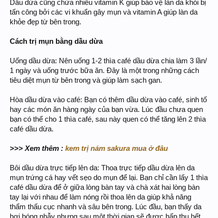
Dầu dừa cũng chứa nhiều vitamin K giúp bảo vệ làn da khỏi bị
tấn công bởi các vi khuẩn gây mụn và vitamin A giúp làn da
khỏe đẹp từ bên trong.
Cách trị mụn bằng dầu dừa
Uống dầu dừa: Nên uống 1-2 thìa café dầu dừa chia làm 3 lần/
1 ngày và uống trước bữa ăn. Đây là một trong những cách
tiêu diệt mụn từ bên trong và giúp làm sạch gan.
Hòa dầu dừa vào café: Bạn có thêm dầu dừa vào café, sinh tố
hay các món ăn hàng ngày của bạn vừa. Lúc đầu chưa quen
bạn có thể cho 1 thìa café, sau này quen có thể tăng lên 2 thìa
café dầu dừa.
>>> Xem thêm :
kem trị nám sakura mua ở đâu
Bôi dầu dừa trực tiếp lên da: Thoa trực tiếp dầu dừa lên da
mụn trứng cá hay vết sẹo do mụn để lại. Bạn chỉ cần lấy 1 thìa
café dầu dừa để ở giữa lòng bàn tay và chà xát hai lòng bàn
tay lại với nhau để làm nóng rồi thoa lên da giúp khả năng
thẩm thấu cục nhanh và sâu bên trong. Lúc đầu, bạn thấy da
hơi bóng nhẫy nhưng sau một thời gian sẽ được hấp thụ hết.