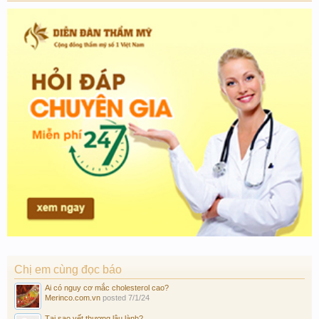
Chị em cùng đọc báo
Ai có nguy cơ mắc cholesterol cao?
Merinco.com.vn
posted
7/1/24
Tại sao vết thương lâu lành?...