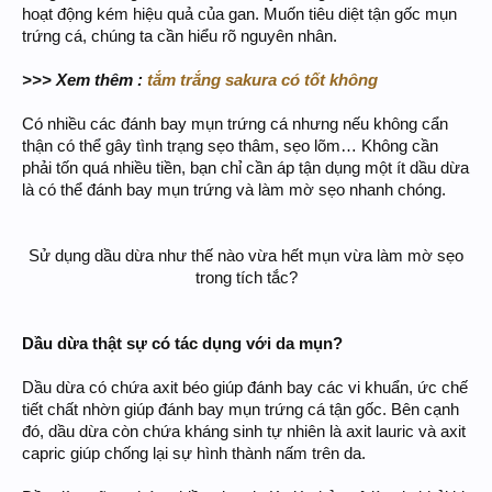
hoạt động kém hiệu quả của gan. Muốn tiêu diệt tận gốc mụn
trứng cá, chúng ta cần hiểu rõ nguyên nhân.
>>> Xem thêm :
tắm trắng sakura có tốt không
Có nhiều các đánh bay mụn trứng cá nhưng nếu không cẩn
thận có thể gây tình trạng sẹo thâm, sẹo lõm… Không cần
phải tốn quá nhiều tiền, bạn chỉ cần áp tận dụng một ít dầu dừa
là có thể đánh bay mụn trứng và làm mờ sẹo nhanh chóng.
Sử dụng dầu dừa như thế nào vừa hết mụn vừa làm mờ sẹo
trong tích tắc?​
Dầu dừa thật sự có tác dụng với da mụn?
Dầu dừa có chứa axit béo giúp đánh bay các vi khuẩn, ức chế
tiết chất nhờn giúp đánh bay mụn trứng cá tận gốc. Bên cạnh
đó, dầu dừa còn chứa kháng sinh tự nhiên là axit lauric và axit
capric giúp chống lại sự hình thành nấm trên da.