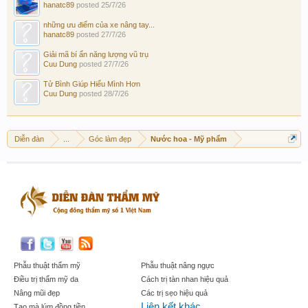
hanatc89
posted
25/7/26
những ưu điểm của xe nâng tay...
hanatc89
posted
27/7/26
Giải mã bí ẩn năng lượng vũ trụ
Cuu Dung
posted
27/7/26
Tử Bình Giúp Hiểu Mình Hơn
Cuu Dung
posted
28/7/26
Diễn đàn
...
Góc làm đẹp
Nước hoa - Mỹ phẩm
Phẫu thuật thẩm mỹ
Phẫu thuật nâng ngực
Điều trị thẩm mỹ da
Cách trị tàn nhan hiệu quả
Nâng mũi đẹp
Các trị sẹo hiệu quả
Liên kết khác
Tạo mà lúm đồng tiền