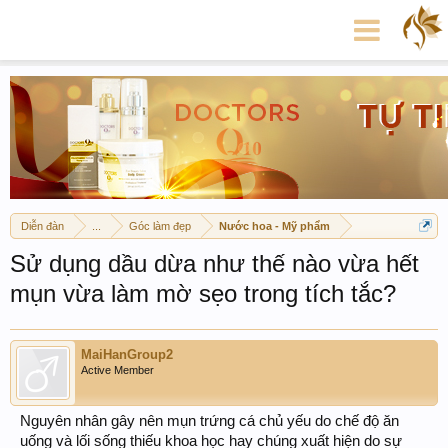
Diễn đàn
...
Góc làm đẹp
Nước hoa - Mỹ phẩm
Sử dụng dầu dừa như thế nào vừa hết
mụn vừa làm mờ sẹo trong tích tắc?
MaiHanGroup2
Active Member
Nguyên nhân gây nên mụn trứng cá chủ yếu do chế độ ăn
uống và lối sống thiếu khoa học hay chúng xuất hiện do sự