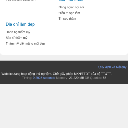
Nâng ngực nội soi
Điều trị sẹo lõm
Trị sẹo thâm
Địa chỉ làm đẹp
Danh bạ thẩm mỹ
Bác sĩ thẩm mỹ
Thẩm mỹ viện nâng mũi đẹp
Quy định và Nội quy
Website đang hoạt động thử nghiệm. Chờ giấy phép MXH/TTDT của bộ TT&TT.
Timing:
0.2928 seconds
Memory:
21.220 MB
DB Queries:
56