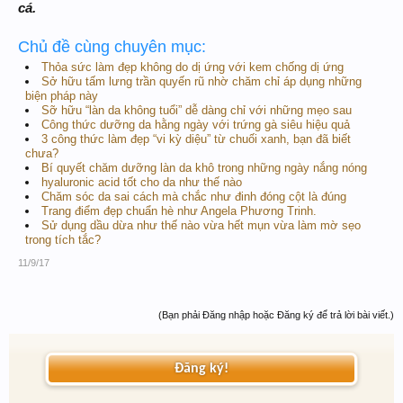
cá.
Chủ đề cùng chuyên mục:
Thỏa sức làm đẹp không do dị ứng với kem chống dị ứng
Sở hữu tấm lưng trần quyến rũ nhờ chăm chỉ áp dụng những
biện pháp này
Sỡ hữu “làn da không tuổi” dễ dàng chỉ với những mẹo sau
Công thức dưỡng da hằng ngày với trứng gà siêu hiệu quả
3 công thức làm đẹp “vi kỳ diệu” từ chuối xanh, bạn đã biết
chưa?
Bí quyết chăm dưỡng làn da khô trong những ngày nắng nóng
hyaluronic acid tốt cho da như thế nào
Chăm sóc da sai cách mà chắc như đinh đóng cột là đúng
Trang điểm đẹp chuẩn hè như Angela Phương Trinh.
Sử dụng dầu dừa như thế nào vừa hết mụn vừa làm mờ sẹo
trong tích tắc?
11/9/17
(Bạn phải Đăng nhập hoặc Đăng ký để trả lời bài viết.)
Đăng ký!