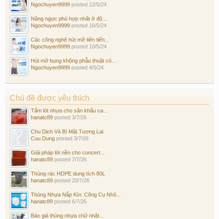
Ngochuyen9999
posted
22/5/24
Nâng ngực phù hợp nhất ở độ...
Ngochuyen9999
posted
16/5/24
Các công nghệ hút mỡ tiên tiến...
Ngochuyen9999
posted
10/5/24
Hút mỡ bụng không phẫu thuật có...
Ngochuyen9999
posted
4/5/24
Chủ đề được yêu thích
Tấm lót nhựa cho sân khấu ca...
hanatc89
posted
3/7/26
Chu Dịch Và Bí Mật Tương Lai
Cuu Dung
posted
3/7/26
Giải pháp lót nền cho concert...
hanatc89
posted
7/7/26
Thùng rác HDPE dung tích 80L
hanatc89
posted
20/7/26
Thùng Nhựa Nắp Kín: Công Cụ Nhỏ...
hanatc89
posted
6/7/26
Báo giá thùng nhựa chữ nhật...