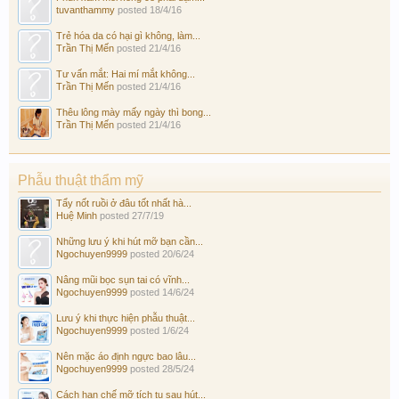
tuvanthammy
posted
18/4/16
Trẻ hóa da có hại gì không, làm...
Trần Thị Mến
posted
21/4/16
Tư vấn mắt: Hai mí mắt không...
Trần Thị Mến
posted
21/4/16
Thêu lông mày mấy ngày thì bong...
Trần Thị Mến
posted
21/4/16
Phẫu thuật thẩm mỹ
Tẩy nốt ruồi ở đâu tốt nhất hà...
Huệ Minh
posted
27/7/19
Những lưu ý khi hút mỡ bạn cần...
Ngochuyen9999
posted
20/6/24
Nâng mũi bọc sụn tai có vĩnh...
Ngochuyen9999
posted
14/6/24
Lưu ý khi thực hiện phẫu thuật...
Ngochuyen9999
posted
1/6/24
Nên mặc áo định ngực bao lâu...
Ngochuyen9999
posted
28/5/24
Cách hạn chế mỡ tích tụ sau hút...