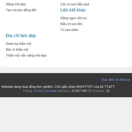
Nâng mũi đẹp
Các trị sẹo hiệu quả
Liên kết khác
Tạo mà lúm đồng tiền
Nâng ngực nội soi
Điều trị sẹo lõm
Trị sẹo thâm
Địa chỉ làm đẹp
Danh bạ thẩm mỹ
Bác sĩ thẩm mỹ
Thẩm mỹ viện nâng mũi đẹp
Quy định và Nội quy
Website đang hoạt động thử nghiệm. Chờ giấy phép MXH/TTDT của bộ TT&TT.
Timing:
0.2212 seconds
Memory:
20.807 MB
DB Queries:
25