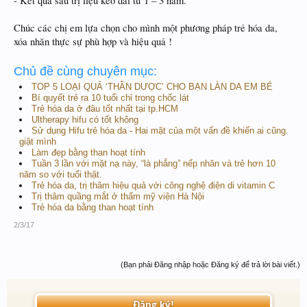
- Kết quả sau trị liệu kéo dài từ 1 – 3 năm.
Chúc các chị em lựa chọn cho mình một phương pháp trẻ hóa da,
xóa nhăn thực sự phù hợp và hiệu quả !
Chủ đề cùng chuyên mục:
TOP 5 LOẠI QUẢ ‘THẦN DƯỢC’ CHO BẠN LÀN DA EM BÉ
Bí quyết trẻ ra 10 tuổi chỉ trong chốc lát
Trẻ hóa da ở đâu tốt nhất tại tp.HCM
Ultherapy hifu có tốt không
Sử dụng Hifu trẻ hóa da - Hai mặt của một vấn đề khiến ai cũng
giật mình
Làm đẹp bằng than hoạt tính
Tuần 3 lần với mặt nạ này, “là phẳng” nếp nhăn và trẻ hơn 10
năm so với tuổi thật.
Trẻ hóa da, trị thâm hiệu quả với công nghệ điện di vitamin C
Trị thâm quầng mắt ở thẩm mỹ viện Hà Nội
Trẻ hóa da bằng than hoạt tính
2/3/17
(Bạn phải Đăng nhập hoặc Đăng ký để trả lời bài viết.)
Đăng ký!