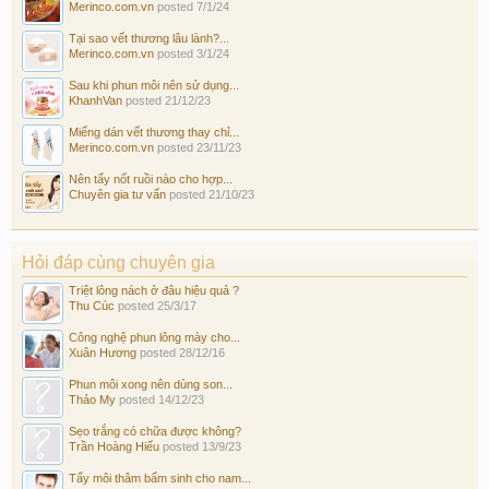
Merinco.com.vn
posted
7/1/24
Tại sao vết thương lâu lành?...
Merinco.com.vn
posted
3/1/24
Sau khi phun môi nên sử dụng...
KhanhVan
posted
21/12/23
Miếng dán vết thương thay chỉ...
Merinco.com.vn
posted
23/11/23
Nên tẩy nốt ruồi nào cho hợp...
Chuyên gia tư vấn
posted
21/10/23
Hỏi đáp cùng chuyên gia
Triệt lông nách ở đâu hiệu quả ?
Thu Cúc
posted
25/3/17
Công nghệ phun lông mày cho...
Xuân Hương
posted
28/12/16
Phun môi xong nên dùng son...
Thảo My
posted
14/12/23
Sẹo trắng có chữa được không?
Trần Hoàng Hiếu
posted
13/9/23
Tẩy môi thâm bẩm sinh cho nam...