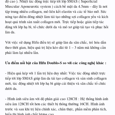
độ cao ). Nhiệt tác động trực tiếp tới lớp SMAS ( Superficial
Muscular Aponeurotic system ) cách bề mặt da 4.5mm – đây là nơi
tập trung nhiều collagen, mô liên kết elastin và các tế bào mỡ. Sức
nóng tạo điểm đông nhiệt làm tái tạo những sợi collagen yếu và kích
hoạt quá trình sản xuất collagen mới. Trực tiếp hoặc gián tiếp tác
động tới lớp hạ bì, tổ chức dưới da và mô xơ giúp tái tạo và phục hồi
làn da.
Với việc sử dụng Hifu điều trị sẽ giúp làn da săn chắc, trẻ hóa dần
theo thời gian, hiệu quả trị liệu kéo dài từ 1 – 3 năm mà không cần
phải làm lại nhiều lần.
Ưu điểm nổi bật của Hifu Doublo-S so với các công nghệ khác :
- Hiệu quả kép với 1 lần trị liệu duy nhất: Việc tác động nhiệt trực
tiếp tới lớp SMAS giúp làn da tái tạo collagen và sản sinh collagen
mới, tác động nhiệt tới lớp hạ bì giúp cải thiện và săn chắc tổ chức
dưới da.
- Hình ảnh siêu âm với độ phân giải cao 128CH : Hệ thống hình ảnh
siêu âm 128CH tốt hơn các thiết bị thông thường 16CH. Hình ảnh
trước và sau khi trị liệu chính xác, chân thực, phần mềm phân tích,
hiển thị hình ảnh chất lượng cao.