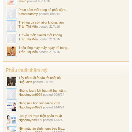
alovn
posted
10/11/16
Phun xăm môi xong có phải dặm...
tuvanthammy
posted
18/4/16
Trẻ hóa da có hại gì không, làm...
Trần Thị Mến
posted
21/4/16
Tư vấn mắt: Hai mí mắt không...
Trần Thị Mến
posted
21/4/16
Thêu lông mày mấy ngày thì bong...
Trần Thị Mến
posted
21/4/16
Phẫu thuật thẩm mỹ
Tẩy nốt ruồi ở đâu tốt nhất hà...
Huệ Minh
posted
27/7/19
Những lưu ý khi hút mỡ bạn cần...
Ngochuyen9999
posted
20/6/24
Nâng mũi bọc sụn tai có vĩnh...
Ngochuyen9999
posted
14/6/24
Lưu ý khi thực hiện phẫu thuật...
Ngochuyen9999
posted
1/6/24
Nên mặc áo định ngực bao lâu...