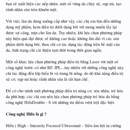
bạn sẽ xuất hiện các nếp nhăn, một số vùng da chảy xệ, sụp mí, tạo
rãnh nhăn sâu trên khuôn mặt.
Với việc làn da đang xuống cấp như vậy, các chị em tìm đến những
dạng mỹ phẩm, kem điều trị dưới dạng bôi với mong muốn lấy lại
được sự căng, mịn cho làn da. Tuy nhiên, khi lựa chọn phương pháp
này hiệu quả đạt được sẽ không cao hoặc không lâu dài vì các sản
phẩm dưới dạng bôi, thoa chỉ có tác dụng tác động trên bề mặt của
da, tình trạng chỉ cải thiện tạm thời trong thời gian ngắn.
Một số khác lựa chọn phương pháp điều trị bằng Laser với một số
công nghệ trước có như RF, IPL...tuy nhiên với những công nghệ này
chỉ tác động đến lớp biểu bì và trung bì nông, do đó khả năng điều trị
xệ cơ, sụp mí hoặc rãnh nhăn sâu là rất hạn chế.
Để có cho mình một phương pháp điều trị nâng cơ, xóa nhăn, trẻ hóa
da phù hợp, các chị em nên lựa chọn phương pháp trẻ hóa da bằng
công nghệ HifuDoublo - S với những ưu điểm vượt trội đặc biệt.
Công nghệ Hifu là gì ?
Hifu ( High – Intensity Focused Ultrasound – Siêu âm hội tụ cường