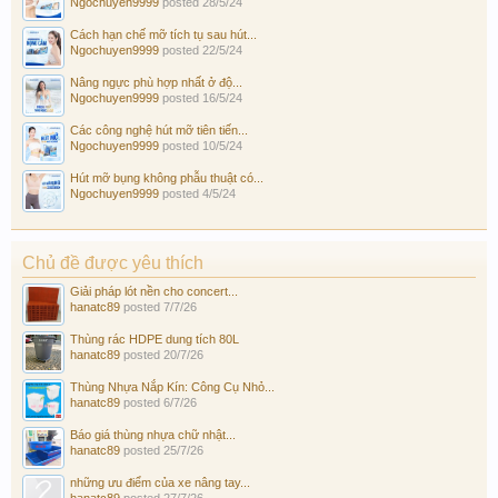
Ngochuyen9999
posted
28/5/24
Cách hạn chế mỡ tích tụ sau hút...
Ngochuyen9999
posted
22/5/24
Nâng ngực phù hợp nhất ở độ...
Ngochuyen9999
posted
16/5/24
Các công nghệ hút mỡ tiên tiến...
Ngochuyen9999
posted
10/5/24
Hút mỡ bụng không phẫu thuật có...
Ngochuyen9999
posted
4/5/24
Chủ đề được yêu thích
Giải pháp lót nền cho concert...
hanatc89
posted
7/7/26
Thùng rác HDPE dung tích 80L
hanatc89
posted
20/7/26
Thùng Nhựa Nắp Kín: Công Cụ Nhỏ...
hanatc89
posted
6/7/26
Báo giá thùng nhựa chữ nhật...
hanatc89
posted
25/7/26
những ưu điểm của xe nâng tay...
hanatc89
posted
27/7/26