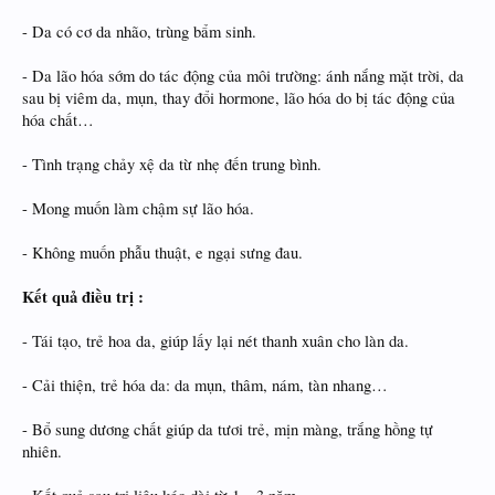
- Da có cơ da nhão, trùng bẩm sinh.
- Da lão hóa sớm do tác động của môi trường: ánh nắng mặt trời, da
sau bị viêm da, mụn, thay đổi hormone, lão hóa do bị tác động của
hóa chất…
- Tình trạng chảy xệ da từ nhẹ đến trung bình.
- Mong muốn làm chậm sự lão hóa.
- Không muốn phẫu thuật, e ngại sưng đau.
Kết quả điều trị :
- Tái tạo, trẻ hoa da, giúp lấy lại nét thanh xuân cho làn da.
- Cải thiện, trẻ hóa da: da mụn, thâm, nám, tàn nhang…
- Bổ sung dương chất giúp da tươi trẻ, mịn màng, trắng hồng tự
nhiên.