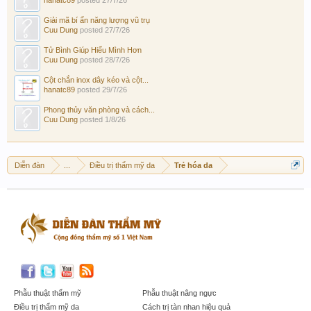
Giải mã bí ẩn năng lượng vũ trụ
Cuu Dung
posted
27/7/26
Tử Bình Giúp Hiểu Mình Hơn
Cuu Dung
posted
28/7/26
Cột chắn inox dây kéo và cột...
hanatc89
posted
29/7/26
Phong thủy văn phòng và cách...
Cuu Dung
posted
1/8/26
Diễn đàn
...
Điều trị thẩm mỹ da
Trẻ hóa da
Phẫu thuật thẩm mỹ
Phẫu thuật nâng ngực
Điều trị thẩm mỹ da
Cách trị tàn nhan hiệu quả