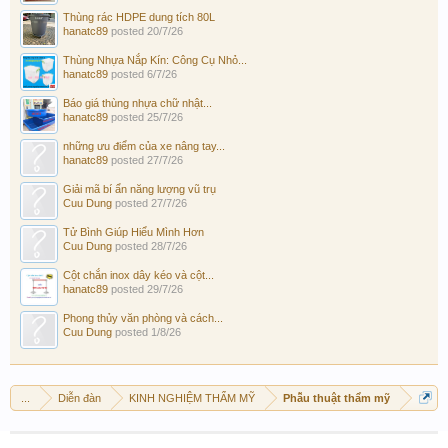
Thùng rác HDPE dung tích 80L
hanatc89
posted
20/7/26
Thùng Nhựa Nắp Kín: Công Cụ Nhỏ...
hanatc89
posted
6/7/26
Báo giá thùng nhựa chữ nhật...
hanatc89
posted
25/7/26
những ưu điểm của xe nâng tay...
hanatc89
posted
27/7/26
Giải mã bí ẩn năng lượng vũ trụ
Cuu Dung
posted
27/7/26
Tử Bình Giúp Hiểu Mình Hơn
Cuu Dung
posted
28/7/26
Cột chắn inox dây kéo và cột...
hanatc89
posted
29/7/26
Phong thủy văn phòng và cách...
Cuu Dung
posted
1/8/26
...
Diễn đàn
KINH NGHIỆM THẨM MỸ
Phẫu thuật thẩm mỹ