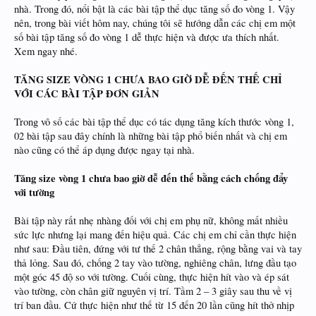
nhà. Trong đó, nổi bật là các bài tập thể dục tăng số đo vòng 1. Vậy
nên, trong bài viết hôm nay, chúng tôi sẽ hướng dẫn các chị em một
số bài tập tăng số đo vòng 1 dễ thực hiện và được ưa thích nhất.
Xem ngay nhé.
TĂNG SIZE VÒNG 1 CHƯA BAO GIỜ DỄ ĐẾN THẾ CHỈ
VỚI CÁC BÀI TẬP ĐƠN GIẢN
Trong vô số các bài tập thể dục có tác dụng tăng kích thước vòng 1,
02 bài tập sau đây chính là những bài tập phổ biến nhất và chị em
nào cũng có thể áp dụng được ngay tại nhà.
Tăng size vòng 1 chưa bao giờ dễ đến thế bằng cách chống đẩy
với tường
Bài tập này rất nhẹ nhàng đối với chị em phụ nữ, không mất nhiều
sức lực nhưng lại mang đến hiệu quả. Các chị em chỉ cần thực hiện
như sau: Đầu tiên, đứng với tư thế 2 chân thẳng, rộng bằng vai và tay
thả lỏng. Sau đó, chống 2 tay vào tường, nghiêng chân, lưng đầu tạo
một góc 45 độ so với tường. Cuối cùng, thực hiện hít vào và ép sát
vào tường, còn chân giữ nguyên vị trí. Tầm 2 – 3 giây sau thu về vị
trí ban đầu. Cứ thực hiện như thế từ 15 đến 20 lần cũng hít thở nhịp