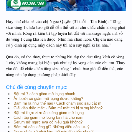
Hay như chia sẻ của chị Ngọc Quyên (31 tuổi – Tân Bình): “Tăng
size vòng 1 chưa bao giờ dễ đến thế với ai chứ chắc chắn không phải
với mình. Ròng rã kiên trì tập luyện hít đất với massage ngực mà số
đo vòng 1 cũng khá lên được. Nhìn mà chán luôn. Chị em nào đang
có ý định áp dụng mấy cách này thì nên suy nghĩ kĩ lại nha.”
Qua đó, có thể thấy, thực tế những bài tập thể dục tăng kích cỡ vòng
1 này không mang lại hiệu quả như sự kỳ vọng của các chị em. Thay
vào đó, để chắc chắn tăng size vòng 1 chưa bao giờ dễ đến thế, các
nàng nên áp dụng phương pháp dưới đây.
Chủ đề cùng chuyên mục:
Bật mí 7 cách giảm mỡ bụng nhanh
Ăn bưởi có giảm mỡ bụng được không?
Bấm mí là như thế nào? Cách chăm sóc sau cắt mí
Giải đáp thắc mắc - Bấm mí mắt có bị sưng không?
Bật mí thực đơn ăn kiêng giảm mỡ bụng
Cách tập giảm mỡ bụng tại nhà cho nam
Serum nở ngực eva có hiệu quả không?
Bấm mí cần kiêng gì? Những điều cần lưu ý
Ngực chảy xệ phải làm thế nào để khắc phục?