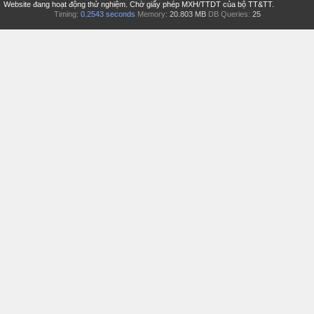
Website đang hoạt động thử nghiệm. Chờ giấy phép MXH/TTDT của bộ TT&TT.
Timing:
0.2543 seconds
Memory:
20.803 MB
DB Queries:
25