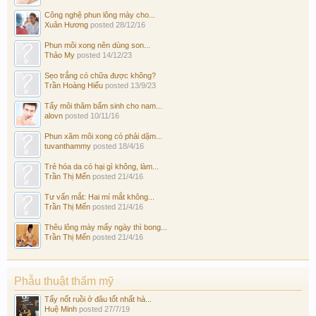
Công nghệ phun lông mày cho...
Xuân Hương
posted
28/12/16
Phun môi xong nên dùng son...
Thảo My
posted
14/12/23
Sẹo trắng có chữa được không?
Trần Hoàng Hiếu
posted
13/9/23
Tẩy môi thâm bẩm sinh cho nam...
alovn
posted
10/11/16
Phun xăm môi xong có phải dặm...
tuvanthammy
posted
18/4/16
Trẻ hóa da có hại gì không, làm...
Trần Thị Mến
posted
21/4/16
Tư vấn mắt: Hai mí mắt không...
Trần Thị Mến
posted
21/4/16
Thêu lông mày mấy ngày thì bong...
Trần Thị Mến
posted
21/4/16
Phẫu thuật thẩm mỹ
Tẩy nốt ruồi ở đâu tốt nhất hà...
Huệ Minh
posted
27/7/19