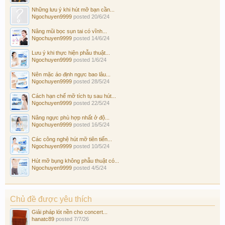
Những lưu ý khi hút mỡ bạn cần...
Ngochuyen9999
posted
20/6/24
Nâng mũi bọc sụn tai có vĩnh...
Ngochuyen9999
posted
14/6/24
Lưu ý khi thực hiện phẫu thuật...
Ngochuyen9999
posted
1/6/24
Nên mặc áo định ngực bao lâu...
Ngochuyen9999
posted
28/5/24
Cách hạn chế mỡ tích tụ sau hút...
Ngochuyen9999
posted
22/5/24
Nâng ngực phù hợp nhất ở độ...
Ngochuyen9999
posted
16/5/24
Các công nghệ hút mỡ tiên tiến...
Ngochuyen9999
posted
10/5/24
Hút mỡ bụng không phẫu thuật có...
Ngochuyen9999
posted
4/5/24
Chủ đề được yêu thích
Giải pháp lót nền cho concert...
hanatc89
posted
7/7/26