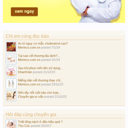
Chị em cùng đọc báo
Ai có nguy cơ mắc cholesterol cao?
Merinco.com.vn
posted
7/1/24
Tại sao vết thương lâu lành?...
Merinco.com.vn
posted
3/1/24
Sau khi phun môi nên sử dụng...
KhanhVan
posted
21/12/23
Miếng dán vết thương thay chỉ...
Merinco.com.vn
posted
23/11/23
Nên tẩy nốt ruồi nào cho hợp...
Chuyên gia tư vấn
posted
21/10/23
Hỏi đáp cùng chuyên gia
Triệt lông nách ở đâu hiệu quả ?
Thu Cúc
posted
25/3/17