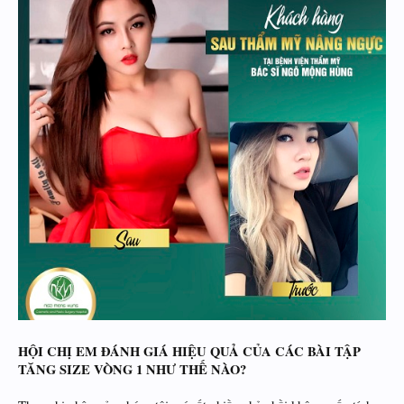
HỘI CHỊ EM ĐÁNH GIÁ HIỆU QUẢ CỦA CÁC BÀI TẬP
TĂNG SIZE VÒNG 1 NHƯ THẾ NÀO?