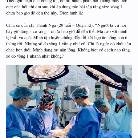
Theo ghi nhận của chúng tôi, có rất nhiều phản hồi không mấy tích
cực của hội chị em sau khi áp dụng các bài tập tăng size vòng 1
chưa bao giờ dễ đến thế này. Điển hình là:
Chia sẻ của chị Thanh Nga (29 tuổi – Quận 12): “Người ta cứ nói
bây giờ tăng size vòng 1 chưa bao giờ dễ đến thế. Mà sao với mình
lại vất vả quá. Mình tập luyện chống đẩy rồi kết hợp ăn uống hơn 6
tháng rồi. Nhưng số đo vòng 1 vẫn y như cũ. Chỉ là ngực có chút săn
chắc hơn thôi. Mình đang rất nản lòng. Không biết có cách nào tăng
số đo vòng 1 nhanh nhất không?