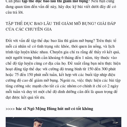
tập thể dục bao lâu thì giảm mỡ bụng
Cần phải
? Nếu bạn cũng
đang quan tâm đến vấn đề này, hãy đọc kỹ bài viết dưới đây để có
câu trả lời.
TẬP THỂ DỤC BAO LÂU THÌ GIẢM MỠ BỤNG? GIẢI ĐÁP
CỦA CÁC CHUYÊN GIA
Đối với vấn đề tập thể dục bao lâu thì giảm mỡ bụng? Trên thực tế
mỗi cá nhân sẽ có tình trạng sức khỏe, thói quen ăn uống, và lịch
trình tập luyện khác nhau. Chuyên gia chỉ ra rằng để thấy rõ kết quả,
một người trung bình cần khoảng 6 tháng đến 1 năm, tùy thuộc vào
chế độ tập luyện cùng cơ địa của họ. Đề xuất rằng bạn nên thực hiện
hoạt động tập thể dục với cường độ trung bình từ 150 đến 300 phút
hoặc 75 đến 150 phút mỗi tuần, kết hợp với các buổi tập nhịp điệu
cường độ cao để giảm mỡ bụng. Ngoài ra, việc thực hiện các bài tập
tăng cường sức mạnh cho tất cả các nhóm cơ chính ít chỉ có 2 ngày
mỗi tuần và duy trì một chế độ dinh dưỡng cân đối là quan trọng để
đạt được kết quả tối ưu.
bác sĩ Ngô Mộng Hùng hút mỡ có tốt không
>>>>