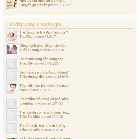
Nên tẩy nốt ruồi nào cho hợp...
Chuyên gia tư vấn
posted
21/10/23
Hỏi đáp cùng chuyên gia
Triệt lông nách ở đâu hiệu quả ?
Thu Cúc
posted
25/3/17
Công nghệ phun lông mày cho...
Xuân Hương
posted
28/12/16
Phun môi xong nên dùng son...
Thảo My
posted
14/12/23
Sẹo trắng có chữa được không?
Trần Hoàng Hiếu
posted
13/9/23
Tẩy môi thâm bẩm sinh cho nam...
alovn
posted
10/11/16
Phun xăm môi xong có phải dặm...
tuvanthammy
posted
18/4/16
Trẻ hóa da có hại gì không, làm...
Trần Thị Mến
posted
21/4/16
Tư vấn mắt: Hai mí mắt không...
Trần Thị Mến
posted
21/4/16