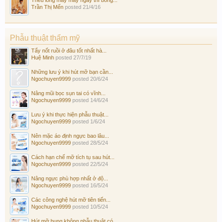
Thêu lông mày mấy ngày thì bong...
Trần Thị Mến
posted
21/4/16
Phẫu thuật thẩm mỹ
Tẩy nốt ruồi ở đâu tốt nhất hà...
Huệ Minh
posted
27/7/19
Những lưu ý khi hút mỡ bạn cần...
Ngochuyen9999
posted
20/6/24
Nâng mũi bọc sụn tai có vĩnh...
Ngochuyen9999
posted
14/6/24
Lưu ý khi thực hiện phẫu thuật...
Ngochuyen9999
posted
1/6/24
Nên mặc áo định ngực bao lâu...
Ngochuyen9999
posted
28/5/24
Cách hạn chế mỡ tích tụ sau hút...
Ngochuyen9999
posted
22/5/24
Nâng ngực phù hợp nhất ở độ...
Ngochuyen9999
posted
16/5/24
Các công nghệ hút mỡ tiên tiến...
Ngochuyen9999
posted
10/5/24
Hút mỡ bụng không phẫu thuật có...