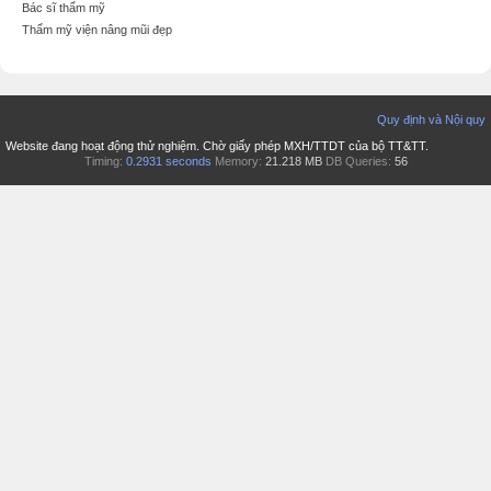
Bác sĩ thẩm mỹ
Thẩm mỹ viện nâng mũi đẹp
Quy định và Nội quy
Website đang hoạt động thử nghiệm. Chờ giấy phép MXH/TTDT của bộ TT&TT.
Timing:
0.2931 seconds
Memory:
21.218 MB
DB Queries:
56