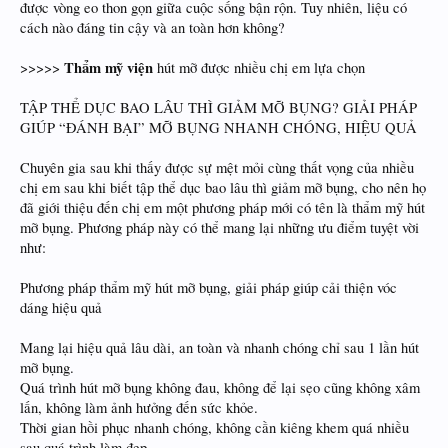
được vòng eo thon gọn giữa cuộc sống bận rộn. Tuy nhiên, liệu có
cách nào đáng tin cậy và an toàn hơn không?
Thẩm mỹ viện
>>>>>
hút mỡ được nhiều chị em lựa chọn
TẬP THỂ DỤC BAO LÂU THÌ GIẢM MỠ BỤNG? GIẢI PHÁP
GIÚP “ĐÁNH BẠI” MỠ BỤNG NHANH CHÓNG, HIỆU QUẢ
Chuyên gia sau khi thấy được sự mệt mỏi cùng thất vọng của nhiều
chị em sau khi biết tập thể dục bao lâu thì giảm mỡ bụng, cho nên họ
đã giới thiệu đến chị em một phương pháp mới có tên là thẩm mỹ hút
mỡ bụng. Phương pháp này có thể mang lại những ưu điểm tuyệt vời
như:
Phương pháp thẩm mỹ hút mỡ bụng, giải pháp giúp cải thiện vóc
dáng hiệu quả
Mang lại hiệu quả lâu dài, an toàn và nhanh chóng chỉ sau 1 lần hút
mỡ bụng.
Quá trình hút mỡ bụng không đau, không để lại sẹo cũng không xâm
lấn, không làm ảnh hưởng đến sức khỏe.
Thời gian hồi phục nhanh chóng, không cần kiêng khem quá nhiều
sau quá trình làm đẹp.