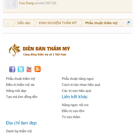
Cuu Dung
posted
28/7/26
...
Diễn đàn
KINH NGHIỆM THẨM MỸ
Phẫu thuật thẩm mỹ
Phẫu thuật thẩm mỹ
Phẫu thuật nâng ngực
Điều trị thẩm mỹ da
Cách trị tàn nhan hiệu quả
Nâng mũi đẹp
Các trị sẹo hiệu quả
Liên kết khác
Tạo mà lúm đồng tiền
Nâng ngực nội soi
Điều trị sẹo lõm
Trị sẹo thâm
Địa chỉ làm đẹp
Danh bạ thẩm mỹ