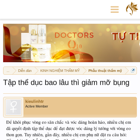
...
Diễn đàn
KINH NGHIỆM THẨM MỸ
Phẫu thuật thẩm mỹ
Tập thể dục bao lâu thì giảm mỡ bụng
kieulinhtr
Active Member
Để khôi phục vòng eo săn chắc và vóc dáng hoàn hảo, nhiều chị em
đã quyết định tập thể dục để đạt được vóc dáng lý tưởng với vòng eo
thon gọn. Tuy nhiên, gần đây, nhiều chị em phụ nữ đặt ra câu hỏi: