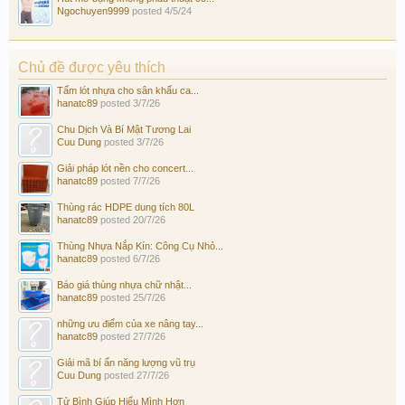
Ngochuyen9999
posted
4/5/24
Chủ đề được yêu thích
Tấm lót nhựa cho sân khấu ca...
hanatc89
posted
3/7/26
Chu Dịch Và Bí Mật Tương Lai
Cuu Dung
posted
3/7/26
Giải pháp lót nền cho concert...
hanatc89
posted
7/7/26
Thùng rác HDPE dung tích 80L
hanatc89
posted
20/7/26
Thùng Nhựa Nắp Kín: Công Cụ Nhỏ...
hanatc89
posted
6/7/26
Báo giá thùng nhựa chữ nhật...
hanatc89
posted
25/7/26
những ưu điểm của xe nâng tay...
hanatc89
posted
27/7/26
Giải mã bí ẩn năng lượng vũ trụ
Cuu Dung
posted
27/7/26
Tử Bình Giúp Hiểu Mình Hơn