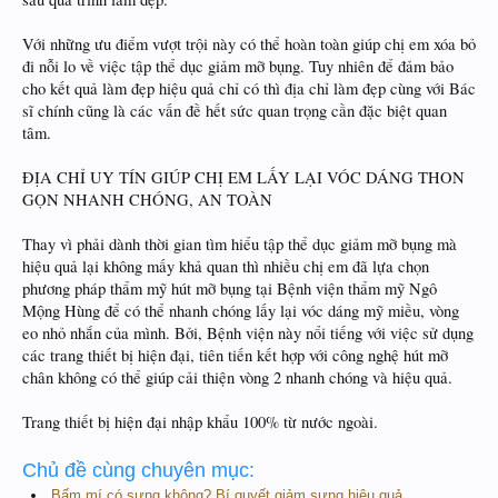
Với những ưu điểm vượt trội này có thể hoàn toàn giúp chị em xóa bỏ
đi nỗi lo về việc tập thể dục giảm mỡ bụng. Tuy nhiên để đảm bảo
cho kết quả làm đẹp hiệu quả chỉ có thì địa chỉ làm đẹp cùng với Bác
sĩ chính cũng là các vấn đề hết sức quan trọng cần đặc biệt quan
tâm.
ĐỊA CHỈ UY TÍN GIÚP CHỊ EM LẤY LẠI VÓC DÁNG THON
GỌN NHANH CHÓNG, AN TOÀN
Thay vì phải dành thời gian tìm hiểu tập thể dục giảm mỡ bụng mà
hiệu quả lại không mấy khả quan thì nhiều chị em đã lựa chọn
phương pháp thẩm mỹ hút mỡ bụng tại Bệnh viện thẩm mỹ Ngô
Mộng Hùng để có thể nhanh chóng lấy lại vóc dáng mỹ miều, vòng
eo nhỏ nhắn của mình. Bởi, Bệnh viện này nổi tiếng với việc sử dụng
các trang thiết bị hiện đại, tiên tiến kết hợp với công nghệ hút mỡ
chân không có thể giúp cải thiện vòng 2 nhanh chóng và hiệu quả.
Trang thiết bị hiện đại nhập khẩu 100% từ nước ngoài.
Chủ đề cùng chuyên mục:
Bấm mí có sưng không? Bí quyết giảm sưng hiệu quả