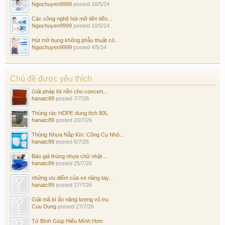
Ngochuyen9999
posted
16/5/24
Các công nghệ hút mỡ tiên tiến...
Ngochuyen9999
posted
10/5/24
Hút mỡ bụng không phẫu thuật có...
Ngochuyen9999
posted
4/5/24
Chủ đề được yêu thích
Giải pháp lót nền cho concert...
hanatc89
posted
7/7/26
Thùng rác HDPE dung tích 80L
hanatc89
posted
20/7/26
Thùng Nhựa Nắp Kín: Công Cụ Nhỏ...
hanatc89
posted
6/7/26
Báo giá thùng nhựa chữ nhật...
hanatc89
posted
25/7/26
những ưu điểm của xe nâng tay...
hanatc89
posted
27/7/26
Giải mã bí ẩn năng lượng vũ trụ
Cuu Dung
posted
27/7/26
Tử Bình Giúp Hiểu Mình Hơn