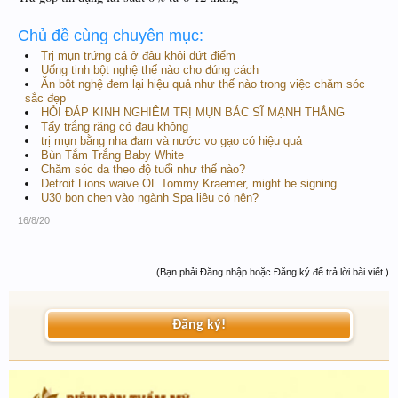
Chủ đề cùng chuyên mục:
Trị mụn trứng cá ở đâu khỏi dứt điểm
Uống tinh bột nghệ thế nào cho đúng cách
Ăn bột nghệ đem lại hiệu quả như thế nào trong việc chăm sóc
sắc đẹp
HỎI ĐÁP KINH NGHIÊM TRỊ MỤN BÁC SĨ MẠNH THẮNG
Tẩy trắng răng có đau không
trị mụn bằng nha đam và nước vo gạo có hiệu quả
Bùn Tắm Trắng Baby White
Chăm sóc da theo độ tuổi như thế nào?
Detroit Lions waive OL Tommy Kraemer, might be signing
U30 bon chen vào ngành Spa liệu có nên?
16/8/20
(Bạn phải Đăng nhập hoặc Đăng ký để trả lời bài viết.)
Đăng ký!