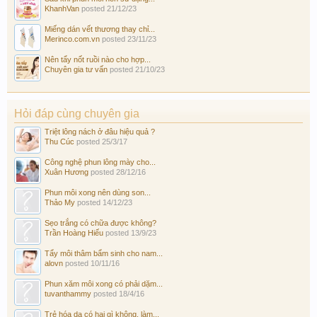
KhanhVan
posted
21/12/23
Miếng dán vết thương thay chỉ...
Merinco.com.vn
posted
23/11/23
Nên tẩy nốt ruồi nào cho hợp...
Chuyên gia tư vấn
posted
21/10/23
Hỏi đáp cùng chuyên gia
Triệt lông nách ở đâu hiệu quả ?
Thu Cúc
posted
25/3/17
Công nghệ phun lông mày cho...
Xuân Hương
posted
28/12/16
Phun môi xong nên dùng son...
Thảo My
posted
14/12/23
Sẹo trắng có chữa được không?
Trần Hoàng Hiếu
posted
13/9/23
Tẩy môi thâm bẩm sinh cho nam...
alovn
posted
10/11/16
Phun xăm môi xong có phải dặm...
tuvanthammy
posted
18/4/16
Trẻ hóa da có hại gì không, làm...