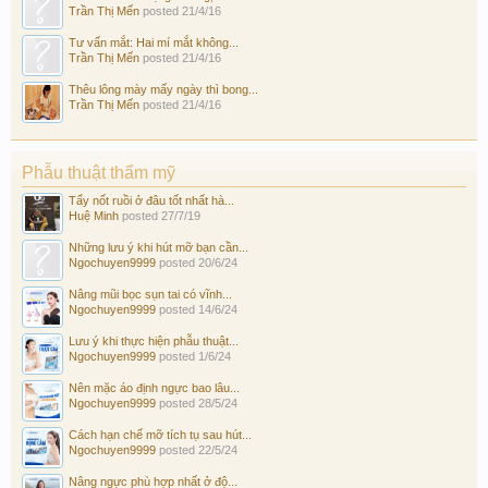
Trần Thị Mến
posted
21/4/16
Tư vấn mắt: Hai mí mắt không...
Trần Thị Mến
posted
21/4/16
Thêu lông mày mấy ngày thì bong...
Trần Thị Mến
posted
21/4/16
Phẫu thuật thẩm mỹ
Tẩy nốt ruồi ở đâu tốt nhất hà...
Huệ Minh
posted
27/7/19
Những lưu ý khi hút mỡ bạn cần...
Ngochuyen9999
posted
20/6/24
Nâng mũi bọc sụn tai có vĩnh...
Ngochuyen9999
posted
14/6/24
Lưu ý khi thực hiện phẫu thuật...
Ngochuyen9999
posted
1/6/24
Nên mặc áo định ngực bao lâu...
Ngochuyen9999
posted
28/5/24
Cách hạn chế mỡ tích tụ sau hút...
Ngochuyen9999
posted
22/5/24
Nâng ngực phù hợp nhất ở độ...