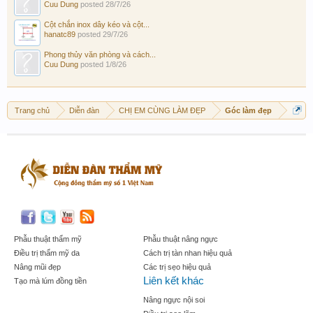
Cuu Dung
posted
28/7/26
Cột chắn inox dây kéo và cột...
hanatc89
posted
29/7/26
Phong thủy văn phòng và cách...
Cuu Dung
posted
1/8/26
Trang chủ
Diễn đàn
CHỊ EM CÙNG LÀM ĐẸP
Góc làm đẹp
Phẫu thuật thẩm mỹ
Phẫu thuật nâng ngực
Điều trị thẩm mỹ da
Cách trị tàn nhan hiệu quả
Nâng mũi đẹp
Các trị sẹo hiệu quả
Liên kết khác
Tạo mà lúm đồng tiền
Nâng ngực nội soi