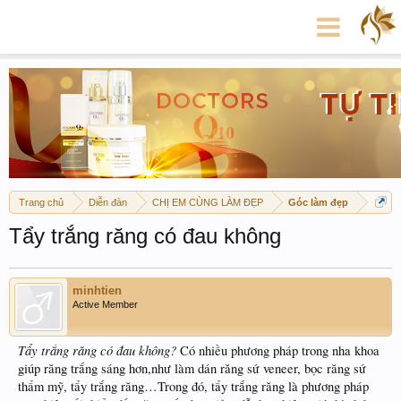
Trang chủ
Diễn đàn
CHỊ EM CÙNG LÀM ĐẸP
Góc làm đẹp
Tẩy trắng răng có đau không
minhtien
Active Member
Tẩy trắng răng có đau không?
Có nhiều phương pháp trong nha khoa
giúp răng trắng sáng hơn,như làm dán răng sứ veneer, bọc răng sứ
thẩm mỹ, tẩy trắng răng…Trong đó, tẩy trắng răng là phương pháp