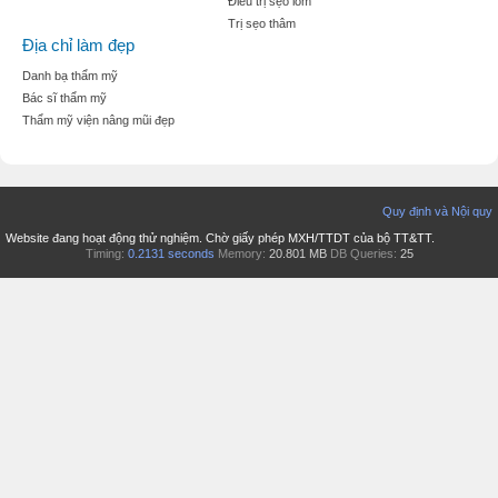
Điều trị sẹo lõm
Trị sẹo thâm
Địa chỉ làm đẹp
Danh bạ thẩm mỹ
Bác sĩ thẩm mỹ
Thẩm mỹ viện nâng mũi đẹp
Quy định và Nội quy
Website đang hoạt động thử nghiệm. Chờ giấy phép MXH/TTDT của bộ TT&TT.
Timing:
0.2131 seconds
Memory:
20.801 MB
DB Queries:
25