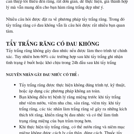
can thiệp tối thiểu đến răng, rất đơn giản, dễ thực hiện, giá thành hợp
lý mà vẫn mang đến cho bạn hàm răng trắng đẹp như ý.
Nhiều câu hỏi được đặt ra về phương pháp tẩy trắng răng. Trong đó
tẩy trắng răng có đau không vẫn là câu hỏi được rất nhiều bạn quan
tâm.
TẨY TRẮNG RĂNG CÓ ĐAU KHÔNG
Tẩy trắng răng không gây đau nhức nếu được làm theo trình tự chính
xác. Tuy nhiên hơn 60% các trường hợp sau khi tẩy trắng ghi nhận
tình trạng ê buốt hoặc khó chịu trong 24h đầu sau khi tẩy trắng
NGUYÊN NHÂN GÂY ĐAU NHỨC CÓ THỂ :
Tẩy trắng răng được thực hiện không đúng trình tự, kỹ thuật,
hoặc áp dụng các phương pháp không an toàn.
Bạn không điều trị bệnh lý răng miệng trước khi tẩy trắng
như viêm nướu, viêm nha chu, sâu răng, viêm tủy. khi tẩy
trắng răng, các tác nhân làm trắng răng sẽ gây ra những kích
thích tới răng, khiến răng bị đau nhức và có thể làm tình
trạng răng miệng của bạn trầm trọng hơn.
Khi thực hiện tẩy trắng răng, có thể nướu răng và niêm mạc
miệng không được cách ly cẩn thận, đúng cách, Thuốc tẩy