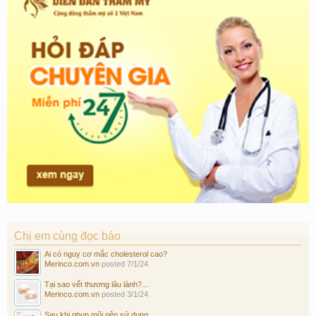
Chị em cùng đọc báo
Ai có nguy cơ mắc cholesterol cao?
Merinco.com.vn
posted
7/1/24
Tại sao vết thương lâu lành?...
Merinco.com.vn
posted
3/1/24
Sau khi phun môi nên sử dụng...