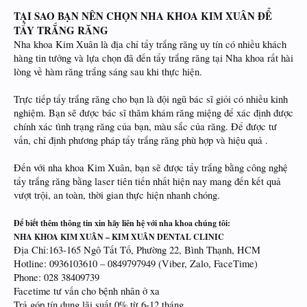
TẠI SAO BẠN NÊN CHỌN NHA KHOA KIM XUÂN ĐỂ
TẨY TRẮNG RĂNG
Nha khoa Kim Xuân là địa chỉ tẩy trắng răng uy tín có nhiều khách
hàng tin tưởng và lựa chọn đã đến tẩy trắng răng tại Nha khoa rất hài
lòng về hàm răng trắng sáng sau khi thực hiện.
Trực tiếp tẩy trắng răng cho bạn là đội ngũ bác sĩ giỏi có nhiều kinh
nghiệm. Bạn sẽ được bác sĩ thăm khám răng miệng để xác định được
chính xác tình trạng răng của bạn, màu sắc của răng. Để được tư
vấn, chỉ định phương pháp tẩy trắng răng phù hợp và hiệu quả .
Đến với nha khoa Kim Xuân, bạn sẽ được tẩy trắng bằng công nghệ
tẩy trắng răng bằng laser tiên tiến nhất hiện nay mang đến kết quả
vượt trội, an toàn, thời gian thực hiện nhanh chóng.
Để biết thêm thông tin xin hãy liên hệ với nha khoa chúng tôi:
NHA KHOA KIM XUÂN – KIM XUÂN DENTAL CLINIC
Địa Chỉ:163-165 Ngô Tất Tố, Phường 22, Bình Thạnh, HCM
Hotline: 0936103610 – 0849797949 (Viber, Zalo, FaceTime)
Phone: 028 38409739
Facetime tư vấn cho bệnh nhân ở xa
Trả góp tín dụng lãi suất 0% từ 6-12 tháng