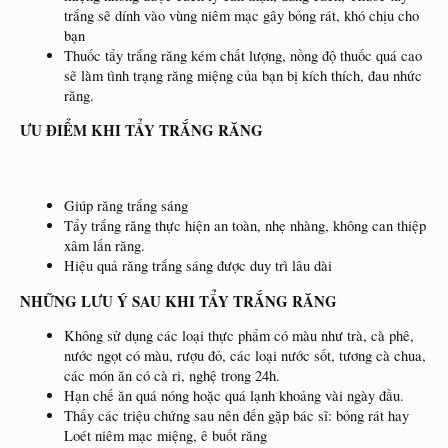
trắng sẽ dính vào vùng niêm mạc gây bỏng rát, khó chịu cho
bạn
Thuốc tẩy trắng răng kém chất lượng, nồng độ thuốc quá cao
sẽ làm tình trạng răng miệng của bạn bị kích thích, đau nhức
răng.
ƯU ĐIỂM KHI TẨY TRẮNG RĂNG
Giúp răng trắng sáng
Tẩy trắng răng thực hiện an toàn, nhẹ nhàng, không can thiệp
xâm lấn răng.
Hiệu quả răng trắng sáng được duy trì lâu dài
NHỮNG LƯU Ý SAU KHI TẨY TRẮNG RĂNG
Không sử dụng các loại thực phẩm có màu như trà, cà phê,
nước ngọt có màu, rượu đỏ, các loại nước sốt, tương cà chua,
các món ăn có cà ri, nghệ trong 24h.
Hạn chế ăn quá nóng hoặc quá lạnh khoảng vài ngày đầu.
Thấy các triệu chứng sau nên đến gặp bác sĩ: bỏng rát hay
Loét niêm mạc miệng, ê buốt răng