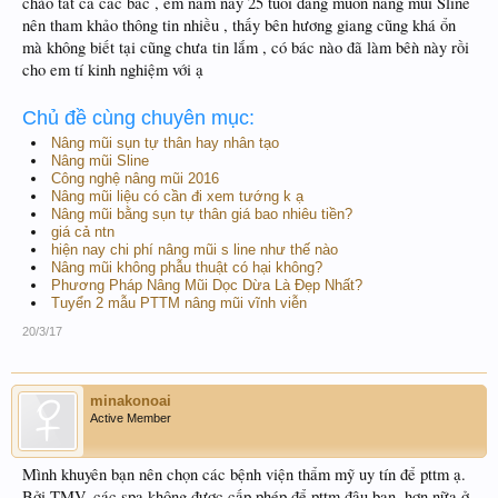
chào tất cả các bác , em năm nay 25 tuổi đang muốn nâng mũi Sline
nên tham khảo thông tin nhiều , thấy bên hương giang cũng khá ổn
mà không biết tại cũng chưa tin lắm , có bác nào đã làm bêǹ này rồi
cho em tí kinh nghiệm với ạ
Chủ đề cùng chuyên mục:
Nâng mũi sụn tự thân hay nhân tạo
Nâng mũi Sline
Công nghệ nâng mũi 2016
Nâng mũi liệu có cần đi xem tướng k ạ
Nâng mũi bằng sụn tự thân giá bao nhiêu tiền?
giá cả ntn
hiện nay chi phí nâng mũi s line như thế nào
Nâng mũi không phẫu thuật có hại không?
Phương Pháp Nâng Mũi Dọc Dừa Là Đẹp Nhất?
Tuyển 2 mẫu PTTM nâng mũi vĩnh viễn
20/3/17
minakonoai
Active Member
Mình khuyên bạn nên chọn các bệnh viện thẩm mỹ uy tín để pttm ạ.
Bởi TMV, các spa không được cấp phép để pttm đâu bạn, hơn nữa ở