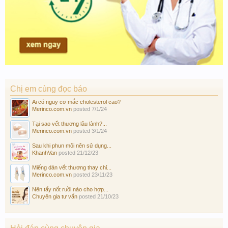
Chị em cùng đọc báo
Ai có nguy cơ mắc cholesterol cao?
Merinco.com.vn
posted
7/1/24
Tại sao vết thương lâu lành?...
Merinco.com.vn
posted
3/1/24
Sau khi phun môi nên sử dụng...
KhanhVan
posted
21/12/23
Miếng dán vết thương thay chỉ...
Merinco.com.vn
posted
23/11/23
Nên tẩy nốt ruồi nào cho hợp...
Chuyên gia tư vấn
posted
21/10/23