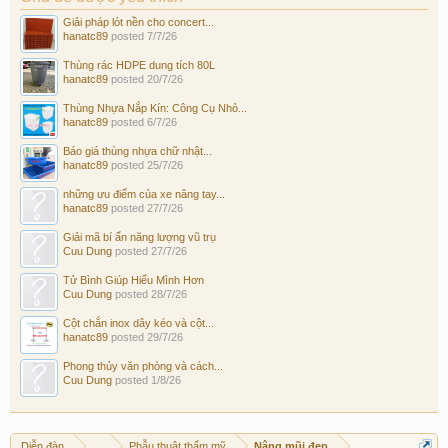
Giải pháp lót nền cho concert...
hanatc89
posted
7/7/26
Thùng rác HDPE dung tích 80L
hanatc89
posted
20/7/26
Thùng Nhựa Nắp Kín: Công Cụ Nhỏ...
hanatc89
posted
6/7/26
Báo giá thùng nhựa chữ nhật...
hanatc89
posted
25/7/26
những ưu điểm của xe nâng tay...
hanatc89
posted
27/7/26
Giải mã bí ẩn năng lượng vũ trụ
Cuu Dung
posted
27/7/26
Tử Bình Giúp Hiểu Mình Hơn
Cuu Dung
posted
28/7/26
Cột chắn inox dây kéo và cột...
hanatc89
posted
29/7/26
Phong thủy văn phòng và cách...
Cuu Dung
posted
1/8/26
Diễn đàn
...
Phẫu thuật thẩm mỹ
Nâng mũi đẹp