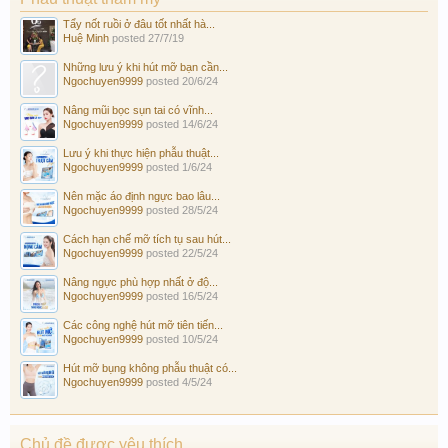
Tẩy nốt ruồi ở đâu tốt nhất hà...
Huệ Minh
posted
27/7/19
Những lưu ý khi hút mỡ bạn cần...
Ngochuyen9999
posted
20/6/24
Nâng mũi bọc sụn tai có vĩnh...
Ngochuyen9999
posted
14/6/24
Lưu ý khi thực hiện phẫu thuật...
Ngochuyen9999
posted
1/6/24
Nên mặc áo định ngực bao lâu...
Ngochuyen9999
posted
28/5/24
Cách hạn chế mỡ tích tụ sau hút...
Ngochuyen9999
posted
22/5/24
Nâng ngực phù hợp nhất ở độ...
Ngochuyen9999
posted
16/5/24
Các công nghệ hút mỡ tiên tiến...
Ngochuyen9999
posted
10/5/24
Hút mỡ bụng không phẫu thuật có...
Ngochuyen9999
posted
4/5/24
Chủ đề được yêu thích