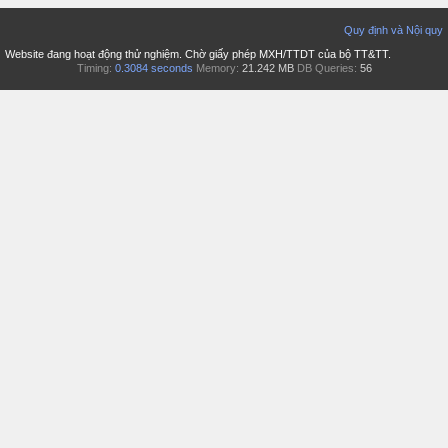
Quy định và Nội quy
Website đang hoạt động thử nghiệm. Chờ giấy phép MXH/TTDT của bộ TT&TT.
Timing:
0.3084 seconds
Memory:
21.242 MB
DB Queries:
56