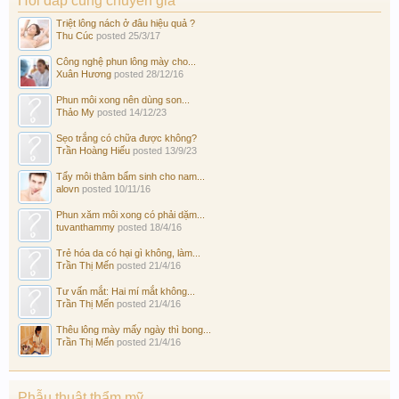
Hỏi đáp cùng chuyên gia
Triệt lông nách ở đâu hiệu quả ?
Thu Cúc
posted
25/3/17
Công nghệ phun lông mày cho...
Xuân Hương
posted
28/12/16
Phun môi xong nên dùng son...
Thảo My
posted
14/12/23
Sẹo trắng có chữa được không?
Trần Hoàng Hiếu
posted
13/9/23
Tẩy môi thâm bẩm sinh cho nam...
alovn
posted
10/11/16
Phun xăm môi xong có phải dặm...
tuvanthammy
posted
18/4/16
Trẻ hóa da có hại gì không, làm...
Trần Thị Mến
posted
21/4/16
Tư vấn mắt: Hai mí mắt không...
Trần Thị Mến
posted
21/4/16
Thêu lông mày mấy ngày thì bong...
Trần Thị Mến
posted
21/4/16
Phẫu thuật thẩm mỹ