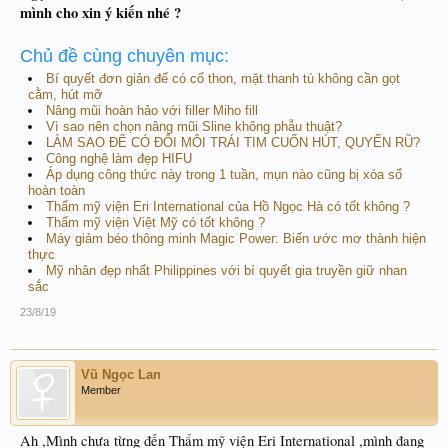
mình cho xin ý kiến nhé ?
Chủ đề cùng chuyên mục:
Bí quyết đơn giản để có cổ thon, mặt thanh tú không cần gọt
cằm, hút mỡ
Nâng mũi hoàn hảo với filler Miho fill
Vì sao nên chọn nâng mũi Sline không phẫu thuật?
LÀM SAO ĐỂ CÓ ĐÔI MÔI TRÁI TIM CUỐN HÚT, QUYẾN RŨ?
Công nghệ làm đẹp HIFU
Áp dụng công thức này trong 1 tuần, mụn nào cũng bị xóa sổ
hoàn toàn
Thẩm mỹ viện Eri International của Hồ Ngọc Hà có tốt không ?
Thẩm mỹ viện Việt Mỹ có tốt không ?
Máy giảm béo thông minh Magic Power: Biến ước mơ thành hiện
thực
Mỹ nhân đẹp nhất Philippines với bí quyết gia truyền giữ nhan
sắc
23/8/19
Vũ Ngọc Lan
Member
Ah ,Mình chưa từng đến Thẩm mỹ viện Eri International ,mình đang