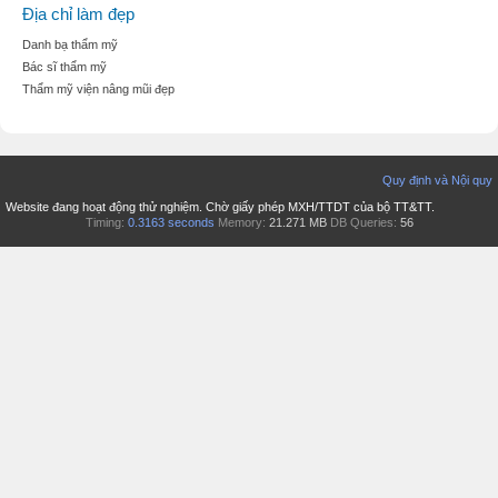
Địa chỉ làm đẹp
Danh bạ thẩm mỹ
Bác sĩ thẩm mỹ
Thẩm mỹ viện nâng mũi đẹp
Quy định và Nội quy
Website đang hoạt động thử nghiệm. Chờ giấy phép MXH/TTDT của bộ TT&TT.
Timing:
0.3163 seconds
Memory:
21.271 MB
DB Queries:
56