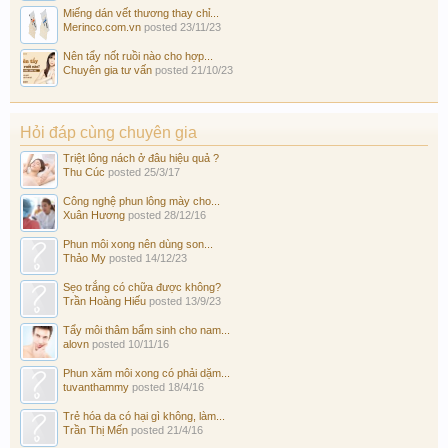
Miếng dán vết thương thay chỉ...
Merinco.com.vn
posted
23/11/23
Nên tẩy nốt ruồi nào cho hợp...
Chuyên gia tư vấn
posted
21/10/23
Hỏi đáp cùng chuyên gia
Triệt lông nách ở đâu hiệu quả ?
Thu Cúc
posted
25/3/17
Công nghệ phun lông mày cho...
Xuân Hương
posted
28/12/16
Phun môi xong nên dùng son...
Thảo My
posted
14/12/23
Sẹo trắng có chữa được không?
Trần Hoàng Hiếu
posted
13/9/23
Tẩy môi thâm bẩm sinh cho nam...
alovn
posted
10/11/16
Phun xăm môi xong có phải dặm...
tuvanthammy
posted
18/4/16
Trẻ hóa da có hại gì không, làm...
Trần Thị Mến
posted
21/4/16