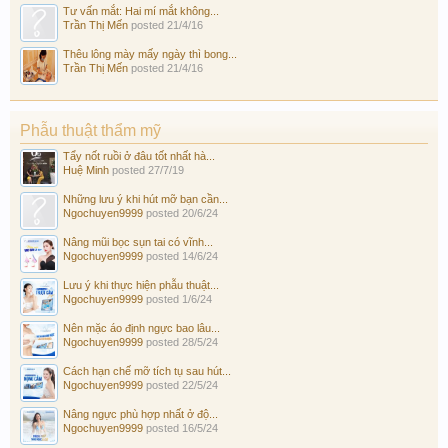
Tư vấn mắt: Hai mí mắt không...
Trần Thị Mến
posted
21/4/16
Thêu lông mày mấy ngày thì bong...
Trần Thị Mến
posted
21/4/16
Phẫu thuật thẩm mỹ
Tẩy nốt ruồi ở đâu tốt nhất hà...
Huệ Minh
posted
27/7/19
Những lưu ý khi hút mỡ bạn cần...
Ngochuyen9999
posted
20/6/24
Nâng mũi bọc sụn tai có vĩnh...
Ngochuyen9999
posted
14/6/24
Lưu ý khi thực hiện phẫu thuật...
Ngochuyen9999
posted
1/6/24
Nên mặc áo định ngực bao lâu...
Ngochuyen9999
posted
28/5/24
Cách hạn chế mỡ tích tụ sau hút...
Ngochuyen9999
posted
22/5/24
Nâng ngực phù hợp nhất ở độ...
Ngochuyen9999
posted
16/5/24