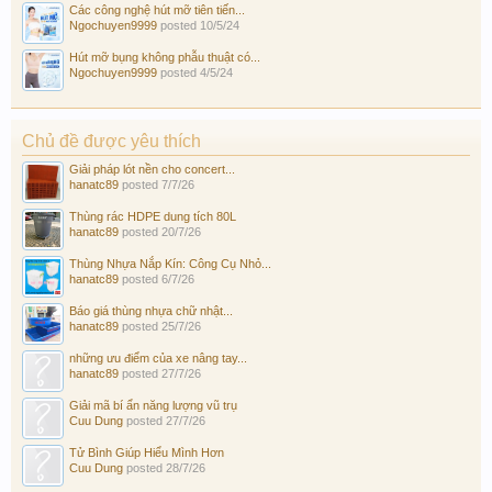
Các công nghệ hút mỡ tiên tiến...
Ngochuyen9999
posted
10/5/24
Hút mỡ bụng không phẫu thuật có...
Ngochuyen9999
posted
4/5/24
Chủ đề được yêu thích
Giải pháp lót nền cho concert...
hanatc89
posted
7/7/26
Thùng rác HDPE dung tích 80L
hanatc89
posted
20/7/26
Thùng Nhựa Nắp Kín: Công Cụ Nhỏ...
hanatc89
posted
6/7/26
Báo giá thùng nhựa chữ nhật...
hanatc89
posted
25/7/26
những ưu điểm của xe nâng tay...
hanatc89
posted
27/7/26
Giải mã bí ẩn năng lượng vũ trụ
Cuu Dung
posted
27/7/26
Tử Bình Giúp Hiểu Mình Hơn
Cuu Dung
posted
28/7/26