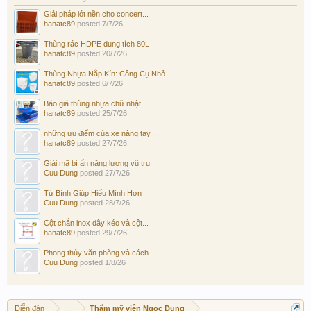
Giải pháp lót nền cho concert...
hanatc89
posted
7/7/26
Thùng rác HDPE dung tích 80L
hanatc89
posted
20/7/26
Thùng Nhựa Nắp Kín: Công Cụ Nhỏ...
hanatc89
posted
6/7/26
Báo giá thùng nhựa chữ nhật...
hanatc89
posted
25/7/26
những ưu điểm của xe nâng tay...
hanatc89
posted
27/7/26
Giải mã bí ẩn năng lượng vũ trụ
Cuu Dung
posted
27/7/26
Tử Bình Giúp Hiểu Mình Hơn
Cuu Dung
posted
28/7/26
Cột chắn inox dây kéo và cột...
hanatc89
posted
29/7/26
Phong thủy văn phòng và cách...
Cuu Dung
posted
1/8/26
Diễn đàn
...
Thẩm mỹ viện Ngọc Dung