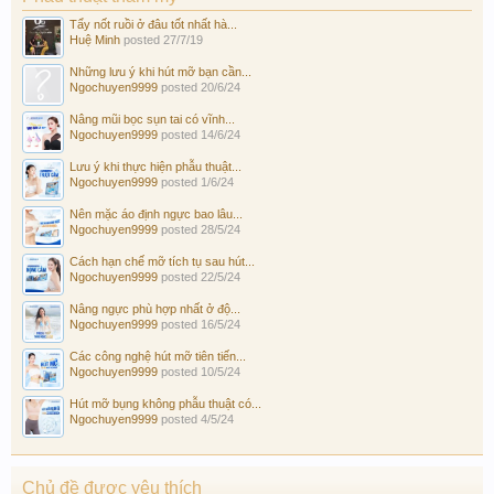
Tẩy nốt ruồi ở đâu tốt nhất hà...
Huệ Minh
posted
27/7/19
Những lưu ý khi hút mỡ bạn cần...
Ngochuyen9999
posted
20/6/24
Nâng mũi bọc sụn tai có vĩnh...
Ngochuyen9999
posted
14/6/24
Lưu ý khi thực hiện phẫu thuật...
Ngochuyen9999
posted
1/6/24
Nên mặc áo định ngực bao lâu...
Ngochuyen9999
posted
28/5/24
Cách hạn chế mỡ tích tụ sau hút...
Ngochuyen9999
posted
22/5/24
Nâng ngực phù hợp nhất ở độ...
Ngochuyen9999
posted
16/5/24
Các công nghệ hút mỡ tiên tiến...
Ngochuyen9999
posted
10/5/24
Hút mỡ bụng không phẫu thuật có...
Ngochuyen9999
posted
4/5/24
Chủ đề được yêu thích