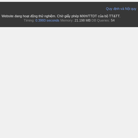
Quy định và Nội quy
Website đang hoạt động thử nghiệm. Chờ giấy phép MXH/TTDT của bộ TT&TT.
Timing:
0.3993 seconds
Memory:
21.198 MB
DB Queries:
54