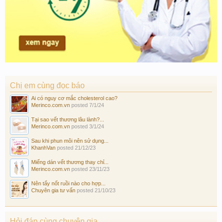
Chị em cùng đọc báo
Ai có nguy cơ mắc cholesterol cao?
Merinco.com.vn
posted
7/1/24
Tại sao vết thương lâu lành?...
Merinco.com.vn
posted
3/1/24
Sau khi phun môi nên sử dụng...
KhanhVan
posted
21/12/23
Miếng dán vết thương thay chỉ...
Merinco.com.vn
posted
23/11/23
Nên tẩy nốt ruồi nào cho hợp...
Chuyên gia tư vấn
posted
21/10/23
Hỏi đáp cùng chuyên gia