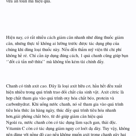
vừa an toàn mà hiệu quả.
Hiện nay, có rất nhiều cách giảm cân nhanh
như dùng thuốc giảm
cân, nhưng thực tế không ai lường trước được tác dụng phụ của
chúng khi dùng loại thuốc này. Nếu đến thẩm mỹ viện thì chi phí
không hề rẻ. Chỉ cần áp dụng đúng cách, 1 quả chanh cũng giúp bạn
‘’đốt cả tấn mỡ thừa’’ mà không tốn kém tài chính đấy.
Chanh có tính axit cao. Đây là loại axit hữu cơ, hầu hết đều xuất
hiện nhiều trong quá trình trao đổi chất của sinh vật. Axit citric là
hợp chất tham gia vào quá trình oxy hóa chất béo, protein và
carbonhydrat. Khi uống nước chanh, nó sẽ tham gia vào quá trình
tiêu hóa thức ăn hàng ngày, thúc đẩy quá trình tiêu hóa nhanh
hơn,giải phóng chất béo, từ đó giúp giảm cân hiệu quả
Ngoài ra, nước chanh còn có tác dụng làm sạch gan, thải độc.
Vitamin C còn có tác dụng giảm nguy cơ loét dạ dày. Tuy vậy, không
nên dùng với nồng độ cao nếu không muốn axit trong chanh gây hại