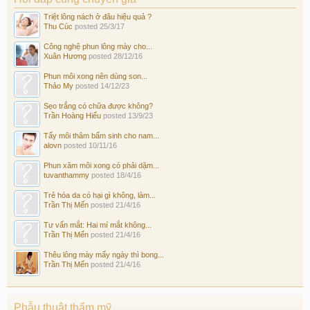
Triệt lông nách ở đâu hiệu quả ?
Thu Cúc
posted
25/3/17
Công nghệ phun lông mày cho...
Xuân Hương
posted
28/12/16
Phun môi xong nên dùng son...
Thảo My
posted
14/12/23
Sẹo trắng có chữa được không?
Trần Hoàng Hiếu
posted
13/9/23
Tẩy môi thâm bẩm sinh cho nam...
alovn
posted
10/11/16
Phun xăm môi xong có phải dặm...
tuvanthammy
posted
18/4/16
Trẻ hóa da có hại gì không, làm...
Trần Thị Mến
posted
21/4/16
Tư vấn mắt: Hai mí mắt không...
Trần Thị Mến
posted
21/4/16
Thêu lông mày mấy ngày thì bong...
Trần Thị Mến
posted
21/4/16
Phẫu thuật thẩm mỹ