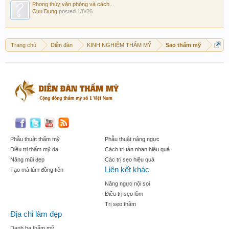
Phong thủy văn phòng và cách...
Cuu Dung
posted
1/8/26
Trang chủ
Diễn đàn
KINH NGHIỆM THẨM MỸ
Sao thẩm mỹ
Phẫu thuật thẩm mỹ
Phẫu thuật nâng ngực
Điều trị thẩm mỹ da
Cách trị tàn nhan hiệu quả
Nâng mũi đẹp
Các trị sẹo hiệu quả
Liên kết khác
Tạo mà lúm đồng tiền
Nâng ngực nội soi
Điều trị sẹo lõm
Trị sẹo thâm
Địa chỉ làm đẹp
Danh bạ thẩm mỹ