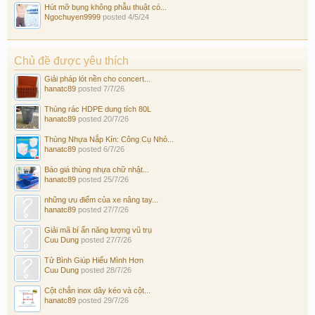
Hút mỡ bụng không phẫu thuật có...
Ngochuyen9999
posted
4/5/24
Chủ đề được yêu thích
Giải pháp lót nền cho concert...
hanatc89
posted
7/7/26
Thùng rác HDPE dung tích 80L
hanatc89
posted
20/7/26
Thùng Nhựa Nắp Kín: Công Cụ Nhỏ...
hanatc89
posted
6/7/26
Báo giá thùng nhựa chữ nhật...
hanatc89
posted
25/7/26
những ưu điểm của xe nâng tay...
hanatc89
posted
27/7/26
Giải mã bí ẩn năng lượng vũ trụ
Cuu Dung
posted
27/7/26
Tử Bình Giúp Hiểu Mình Hơn
Cuu Dung
posted
28/7/26
Cột chắn inox dây kéo và cột...
hanatc89
posted
29/7/26