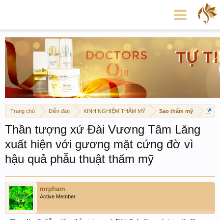
Trang chủ
Diễn đàn
KINH NGHIỆM THẨM MỸ
Sao thẩm mỹ
Thần tượng xứ Đài Vương Tâm Lăng
xuất hiện với gương mặt cứng đờ vì
hậu quả phẫu thuật thẩm mỹ
mrpham
Active Member