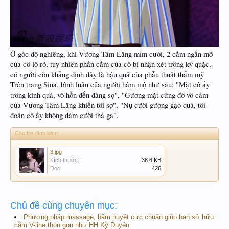
Ở góc độ nghiêng, khi Vương Tâm Lăng mỉm cười, 2 cằm ngấn mỡ
của cô lộ rõ, tuy nhiên phần cằm của cô bị nhận xét trông kỳ quặc,
có người còn khẳng định đây là hậu quả của phẫu thuật thẩm mỹ
Trên trang Sina, bình luận của người hâm mộ như sau: "Mặt cô ấy
trông kinh quá, vô hồn đến đáng sợ", "Gương mặt cứng đờ vô cảm
của Vương Tâm Lăng khiến tôi sợ", "Nụ cười gượng gạo quá, tôi
đoán cô ấy không dám cười thả ga".
Các file đính kèm:
3.jpg
Kích thước:
38.6 KB
Đọc:
426
Chủ đề cùng chuyên mục:
Phương pháp massage, bấm huyệt cực chuẩn giúp bạn sở hữu
cằm V-line thon gọn như HH Kỳ Duyên