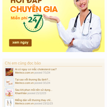
Chị em cùng đọc báo
Ai có nguy cơ mắc cholesterol cao?
Merinco.com.vn
posted
7/1/24
Tại sao vết thương lâu lành?...
Merinco.com.vn
posted
3/1/24
Sau khi phun môi nên sử dụng...
KhanhVan
posted
21/12/23
Miếng dán vết thương thay chỉ...
Merinco.com.vn
posted
23/11/23