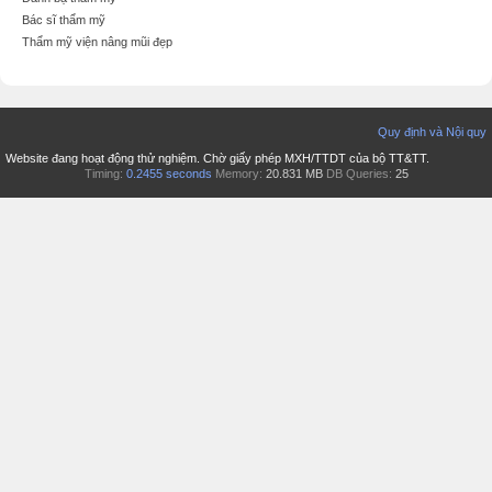
Bác sĩ thẩm mỹ
Thẩm mỹ viện nâng mũi đẹp
Quy định và Nội quy
Website đang hoạt động thử nghiệm. Chờ giấy phép MXH/TTDT của bộ TT&TT.
Timing:
0.2455 seconds
Memory:
20.831 MB
DB Queries:
25