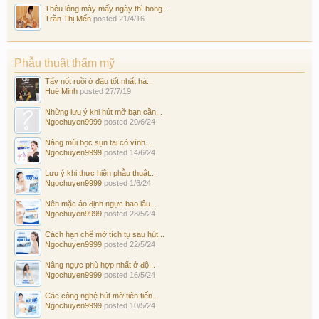
Thêu lông mày mấy ngày thì bong...
Trần Thị Mến
posted
21/4/16
Phẫu thuật thẩm mỹ
Tẩy nốt ruồi ở đâu tốt nhất hà...
Huệ Minh
posted
27/7/19
Những lưu ý khi hút mỡ bạn cần...
Ngochuyen9999
posted
20/6/24
Nâng mũi bọc sụn tai có vĩnh...
Ngochuyen9999
posted
14/6/24
Lưu ý khi thực hiện phẫu thuật...
Ngochuyen9999
posted
1/6/24
Nên mặc áo định ngực bao lâu...
Ngochuyen9999
posted
28/5/24
Cách hạn chế mỡ tích tụ sau hút...
Ngochuyen9999
posted
22/5/24
Nâng ngực phù hợp nhất ở độ...
Ngochuyen9999
posted
16/5/24
Các công nghệ hút mỡ tiên tiến...
Ngochuyen9999
posted
10/5/24