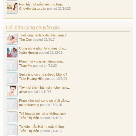
Nên tẩy nốt ruồi nào cho hợp...
Chuyên gia tư vấn
posted
21/10/23
Hỏi đáp cùng chuyên gia
Triệt lông nách ở đâu hiệu quả ?
Thu Cúc
posted
25/3/17
Công nghệ phun lông mày cho...
Xuân Hương
posted
28/12/16
Phun môi xong nên dùng son...
Thảo My
posted
14/12/23
Sẹo trắng có chữa được không?
Trần Hoàng Hiếu
posted
13/9/23
Tẩy môi thâm bẩm sinh cho nam...
alovn
posted
10/11/16
Phun xăm môi xong có phải dặm...
tuvanthammy
posted
18/4/16
Trẻ hóa da có hại gì không, làm...
Trần Thị Mến
posted
21/4/16
Tư vấn mắt: Hai mí mắt không...
Trần Thị Mến
posted
21/4/16