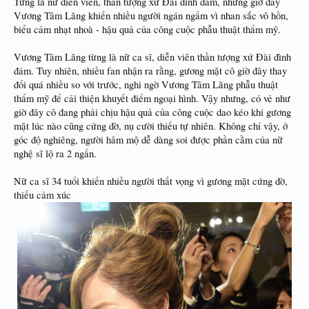
Từng là nữ diễn viên, thần tượng xứ Đài đình đám, nhưng giờ đây
Vương Tâm Lăng khiến nhiều người ngán ngẩm vì nhan sắc vô hồn,
biểu cảm nhạt nhoà - hậu quả của công cuộc phẫu thuật thẩm mỹ.
Vương Tâm Lăng từng là nữ ca sĩ, diễn viên thần tượng xứ Đài đình
đám. Tuy nhiên, nhiều fan nhận ra rằng, gương mặt cô giờ đây thay
đổi quá nhiều so với trước, nghi ngờ Vương Tâm Lăng phẫu thuật
thẩm mỹ để cải thiện khuyết điểm ngoại hình. Vậy nhưng, có vẻ như
giờ đây cô đang phải chịu hậu quả của công cuộc dao kéo khi gương
mặt lúc nào cũng cứng đờ, nụ cười thiếu tự nhiên. Không chỉ vậy, ở
góc độ nghiêng, người hâm mộ dễ dàng soi được phần cằm của nữ
nghệ sĩ lộ ra 2 ngấn.
Nữ ca sĩ 34 tuổi khiến nhiều người thất vọng vì gương mặt cứng đờ,
thiếu cảm xúc