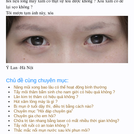
hỏi liệu lông mày xăm có thật sự xoá được không ? Xoá xăm có để
lại sẹo không ?
Tôi mượn tạm ảnh này, xóa
Ý Lan -Hà Nội
Chủ đề cùng chuyên mục:
Nâng mũi xong bao lâu có thể hoạt động bình thường
Tẩy môi thâm bẩm sinh cho nam giới có hiệu quả không ?
Lăn kim trị thâm có hiệu quả không ?
Hút xăm lông mày là gì ?
Bị mụn ở tuổi dậy thì, điều trị bằng cách nào?
Chuyên mục "Hỏi đáp chuyên gia"
Chuyên gia cho em hỏi?
Chữa trị tàn nhang bằng laser có mất nhiều thời gian không?
Tẩy nốt ruồi có an toàn không ?
Thắc mắc nổi mụn nước sau khi phun môi?