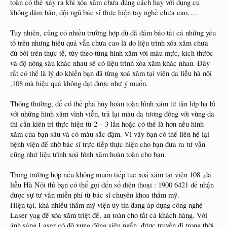
toàn có thể xảy ra khi xóa xăm chưa đúng cách hay với dụng cụ
không đảm bảo, đội ngũ bác sĩ thực hiện tay nghề chưa cao….
Tuy nhiên, cũng có nhiều trường hợp dù đã đảm bảo tất cả những yếu
tố trên nhưng hiệu quả vẫn chưa cao là do liệu trình xóa xăm chưa
đủ bởi trên thực tế, tùy theo từng hình xăm với màu mực, kích thước
và độ nông sâu khác nhau sẽ có liệu trình xóa xăm khác nhau. Đây
rất có thể là lý do khiến bạn đã từng xoá xăm tại viện da liễu hà nội
,108 mà hiệu quả không đạt được như ý muốn.
Thông thường, để có thể phá hủy hoàn toàn hình xăm từ tận lớp hạ bì
với những hình xăm vĩnh viễn, trả lại màu da tương đồng với vùng da
thì cần kiên trì thực hiện từ 2 – 3 lần hoặc có thể là hơn nếu hình
xăm của bạn sâu và có màu sắc đậm. Vì vậy bạn có thể liên hệ lại
bệnh viện để nhờ bác sĩ trực tiếp thực hiện cho bạn đưa ra tư vấn
cũng như liệu trình xoá hình xăm hoàn toàn cho bạn.
Trong trường hợp nếu không muốn tiếp tục xoá xăm tại viện 108 ,da
liễu Hà Nội thì bạn có thể gọi đến số điện thoại : 1900 6421 để nhận
được sự tư vấn miễn phí từ bác sĩ chuyên khoa thẩm mỹ.
Hiện tại, khá nhiều thẩm mỹ viện uy tín đang áp dụng công nghệ
Laser yag để xóa xăm triệt để, an toàn cho tất cả khách hàng. Với
ánh sáng Laser có độ xung động siêu ngắn, được truyền đi trong thời