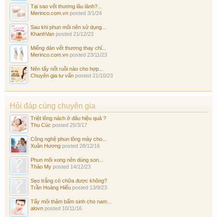
Tại sao vết thương lâu lành?...
Merinco.com.vn
posted
3/1/24
Sau khi phun môi nên sử dụng...
KhanhVan
posted
21/12/23
Miếng dán vết thương thay chỉ...
Merinco.com.vn
posted
23/11/23
Nên tẩy nốt ruồi nào cho hợp...
Chuyên gia tư vấn
posted
21/10/23
Hỏi đáp cùng chuyên gia
Triệt lông nách ở đâu hiệu quả ?
Thu Cúc
posted
25/3/17
Công nghệ phun lông mày cho...
Xuân Hương
posted
28/12/16
Phun môi xong nên dùng son...
Thảo My
posted
14/12/23
Sẹo trắng có chữa được không?
Trần Hoàng Hiếu
posted
13/9/23
Tẩy môi thâm bẩm sinh cho nam...
alovn
posted
10/11/16