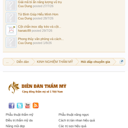
Giải mã bí ẩn năng lượng vũ trụ
Cuu Dung
posted
27/7/26
Tử Bình Giúp Hiểu Mình Hơn
Cuu Dung
posted
28/7/26
Cột chắn inox dây kéo và cột...
hanatc89
posted
29/7/26
Phong thủy văn phòng và cách...
Cuu Dung
posted
1/8/26
...
Diễn đàn
KINH NGHIỆM THẨM MỸ
Hỏi đáp chuyên gia
Phẫu thuật thẩm mỹ
Phẫu thuật nâng ngực
Điều trị thẩm mỹ da
Cách trị tàn nhan hiệu quả
Nâng mũi đẹp
Các trị sẹo hiệu quả