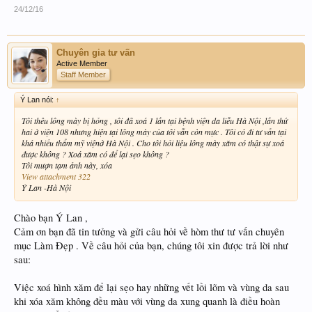
24/12/16
Chuyên gia tư vấn
Active Member
Staff Member
Ý Lan nói:
↑
Tôi thêu lông mày bị hỏng , tôi đã xoá 1 lần tại bệnh viện da liễu Hà Nội ,lần thứ
hai ở viện 108 nhưng hiện tại lông mày của tôi vẫn còn mực . Tôi có đi tư vấn tại
khá nhiều thẩm mỹ việnở Hà Nội . Cho tôi hỏi liệu lông mày xăm có thật sự xoá
được không ? Xoá xăm có để lại sẹo không ?
Tôi mượn tạm ảnh này, xóa
View attachment 322
Ý Lan -Hà Nội
Chào bạn Ý Lan ,
Cảm ơn bạn đã tin tưởng và gửi câu hỏi về hòm thư tư vấn chuyên
mục Làm Đẹp . Về câu hỏi của bạn, chúng tôi xin được trả lời như
sau:
Việc xoá hình xăm để lại sẹo hay những vết lồi lõm và vùng da sau
khi xóa xăm không đều màu với vùng da xung quanh là điều hoàn