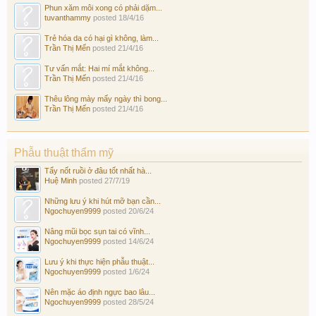
Phun xăm môi xong có phải dặm...
tuvanthammy
posted
18/4/16
Trẻ hóa da có hại gì không, làm...
Trần Thị Mến
posted
21/4/16
Tư vấn mắt: Hai mí mắt không...
Trần Thị Mến
posted
21/4/16
Thêu lông mày mấy ngày thì bong...
Trần Thị Mến
posted
21/4/16
Phẫu thuật thẩm mỹ
Tẩy nốt ruồi ở đâu tốt nhất hà...
Huệ Minh
posted
27/7/19
Những lưu ý khi hút mỡ bạn cần...
Ngochuyen9999
posted
20/6/24
Nâng mũi bọc sụn tai có vĩnh...
Ngochuyen9999
posted
14/6/24
Lưu ý khi thực hiện phẫu thuật...
Ngochuyen9999
posted
1/6/24
Nên mặc áo định ngực bao lâu...
Ngochuyen9999
posted
28/5/24