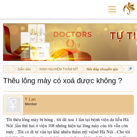
...
Diễn đàn
KINH NGHIỆM THẨM MỸ
Hỏi đáp chuyên gia
Thêu lông mày có xoá được không ?
Ý Lan
Member
Tôi thêu lông mày bị hỏng , tôi đã xoá 1 lần tại bệnh viện da liễu Hà
Nội ,lần thứ hai ở viện 108 nhưng hiện tại lông mày của tôi vẫn còn
mực . Tôi có đi tư vấn tại khá nhiều thẩm mỹ việnở Hà Nội . Cho tôi