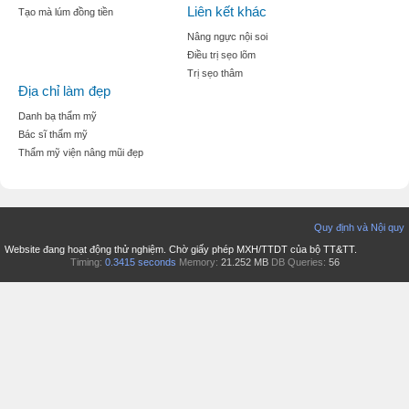
Liên kết khác
Tạo mà lúm đồng tiền
Nâng ngực nội soi
Điều trị sẹo lõm
Trị sẹo thâm
Địa chỉ làm đẹp
Danh bạ thẩm mỹ
Bác sĩ thẩm mỹ
Thẩm mỹ viện nâng mũi đẹp
Quy định và Nội quy
Website đang hoạt động thử nghiệm. Chờ giấy phép MXH/TTDT của bộ TT&TT.
Timing:
0.3415 seconds
Memory:
21.252 MB
DB Queries:
56