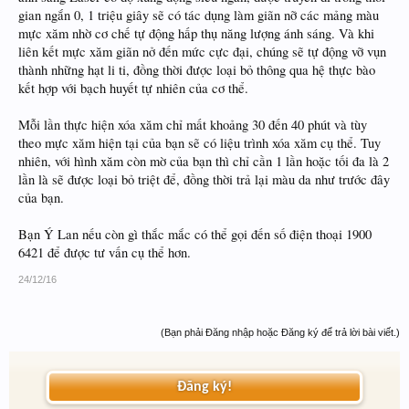
gian ngắn 0, 1 triệu giây sẽ có tác dụng làm giãn nỡ các mảng màu
mực xăm nhờ cơ chế tự động hấp thụ năng lượng ánh sáng. Và khi
liên kết mực xăm giãn nở đến mức cực đại, chúng sẽ tự động vỡ vụn
thành những hạt li ti, đồng thời được loại bỏ thông qua hệ thực bào
kết hợp với bạch huyết tự nhiên của cơ thể.
Mỗi lần thực hiện xóa xăm chỉ mất khoảng 30 đến 40 phút và tùy
theo mực xăm hiện tại của bạn sẽ có liệu trình xóa xăm cụ thể. Tuy
nhiên, với hình xăm còn mờ của bạn thì chỉ cần 1 lần hoặc tối đa là 2
lần là sẽ được loại bỏ triệt để, đồng thời trả lại màu da như trước đây
của bạn.
Bạn Ý Lan nếu còn gì thắc mắc có thể gọi đến số điện thoại 1900
6421 để được tư vấn cụ thể hơn.
24/12/16
(Bạn phải Đăng nhập hoặc Đăng ký để trả lời bài viết.)
Đăng ký!