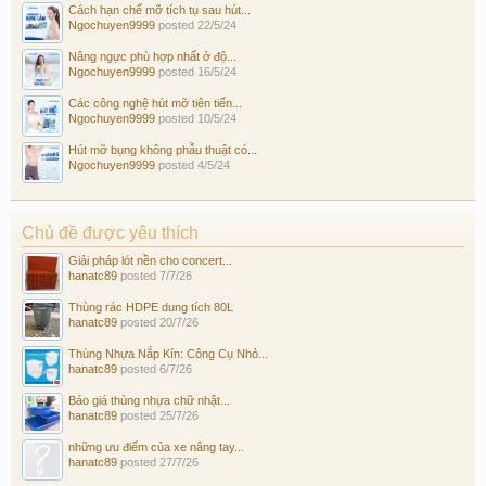
Cách hạn chế mỡ tích tụ sau hút...
Ngochuyen9999
posted
22/5/24
Nâng ngực phù hợp nhất ở độ...
Ngochuyen9999
posted
16/5/24
Các công nghệ hút mỡ tiên tiến...
Ngochuyen9999
posted
10/5/24
Hút mỡ bụng không phẫu thuật có...
Ngochuyen9999
posted
4/5/24
Chủ đề được yêu thích
Giải pháp lót nền cho concert...
hanatc89
posted
7/7/26
Thùng rác HDPE dung tích 80L
hanatc89
posted
20/7/26
Thùng Nhựa Nắp Kín: Công Cụ Nhỏ...
hanatc89
posted
6/7/26
Báo giá thùng nhựa chữ nhật...
hanatc89
posted
25/7/26
những ưu điểm của xe nâng tay...
hanatc89
posted
27/7/26