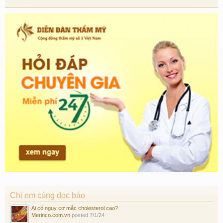
Chị em cùng đọc báo
Ai có nguy cơ mắc cholesterol cao?
Merinco.com.vn
posted
7/1/24