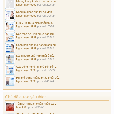
Những lưu ý khi hút mỡ bạn cần...
Ngochuyen9999
posted
20/6/24
Nâng mũi bọc sụn tai có vĩnh...
Ngochuyen9999
posted
14/6/24
Lưu ý khi thực hiện phẫu thuật...
Ngochuyen9999
posted
1/6/24
Nên mặc áo định ngực bao lâu...
Ngochuyen9999
posted
28/5/24
Cách hạn chế mỡ tích tụ sau hút...
Ngochuyen9999
posted
22/5/24
Nâng ngực phù hợp nhất ở độ...
Ngochuyen9999
posted
16/5/24
Các công nghệ hút mỡ tiên tiến...
Ngochuyen9999
posted
10/5/24
Hút mỡ bụng không phẫu thuật có...
Ngochuyen9999
posted
4/5/24
Chủ đề được yêu thích
Tấm lót nhựa cho sân khấu ca...
hanatc89
posted
3/7/26