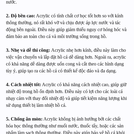
nước.
2. Độ bền cao:
Acrylic có tính chất cơ học tốt hơn so với kính
thông thường, nó rất khó vỡ và chịu được áp lực nước và tác
động bên ngoài. Điều này giúp giảm thiểu nguy cơ hỏng hóc và
đảm bảo an toàn cho cá và môi trường sống trong hồ.
3. Nhẹ và dễ thi công:
Acrylic nhẹ hơn kính, điều này làm cho
việc vận chuyển và lắp đặt hồ cá dễ dàng hơn. Ngoài ra, acrylic
có khả năng dễ dàng được uốn cong và cắt theo các hình dạng
tùy ý, giúp tạo ra các hồ cá có thiết kế độc đáo và đa dạng.
4. Cách nhiệt tốt:
Acrylic có khả năng cách nhiệt cao, giúp giữ
nhiệt độ trong hồ ổn định hơn. Điều này có lợi cho các loài cá
nhạy cảm với thay đổi nhiệt độ và giúp tiết kiệm năng lượng khi
sử dụng thiết bị làm nhiệt hồ cá.
5. Chống ăn mòn:
Acrylic không bị ảnh hưởng bởi các chất
hóa học thông thường như muối nước, thuốc tẩy, hoặc các sản
phẩm làm sạch thông thường. Điều này giúp bảo vệ hồ cá khỏi