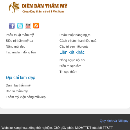
Phẫu thuật thẩm mỹ
Phẫu thuật nâng ngực
Điều trị thẩm mỹ da
Cách trị tàn nhan hiệu quả
Nâng mũi đẹp
Các trị sẹo hiệu quả
Liên kết khác
Tạo mà lúm đồng tiền
Nâng ngực nội soi
Điều trị sẹo lõm
Trị sẹo thâm
Địa chỉ làm đẹp
Danh bạ thẩm mỹ
Bác sĩ thẩm mỹ
Thẩm mỹ viện nâng mũi đẹp
Quy định và Nội quy
Website đang hoạt động thử nghiệm. Chờ giấy phép MXH/TTDT của bộ TT&TT.