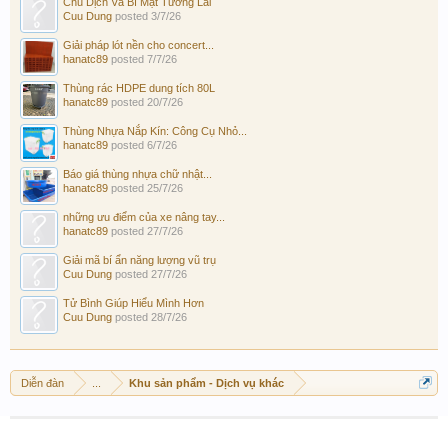
Chu Dịch Và Bí Mật Tương Lai
Cuu Dung
posted
3/7/26
Giải pháp lót nền cho concert...
hanatc89
posted
7/7/26
Thùng rác HDPE dung tích 80L
hanatc89
posted
20/7/26
Thùng Nhựa Nắp Kín: Công Cụ Nhỏ...
hanatc89
posted
6/7/26
Báo giá thùng nhựa chữ nhật...
hanatc89
posted
25/7/26
những ưu điểm của xe nâng tay...
hanatc89
posted
27/7/26
Giải mã bí ẩn năng lượng vũ trụ
Cuu Dung
posted
27/7/26
Tử Bình Giúp Hiểu Mình Hơn
Cuu Dung
posted
28/7/26
Diễn đàn
...
Khu sản phẩm - Dịch vụ khác