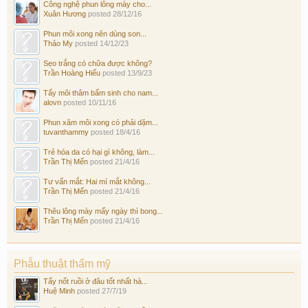
Công nghệ phun lông mày cho...
Xuân Hương
posted
28/12/16
Phun môi xong nên dùng son...
Thảo My
posted
14/12/23
Sẹo trắng có chữa được không?
Trần Hoàng Hiếu
posted
13/9/23
Tẩy môi thâm bẩm sinh cho nam...
alovn
posted
10/11/16
Phun xăm môi xong có phải dặm...
tuvanthammy
posted
18/4/16
Trẻ hóa da có hại gì không, làm...
Trần Thị Mến
posted
21/4/16
Tư vấn mắt: Hai mí mắt không...
Trần Thị Mến
posted
21/4/16
Thêu lông mày mấy ngày thì bong...
Trần Thị Mến
posted
21/4/16
Phẫu thuật thẩm mỹ
Tẩy nốt ruồi ở đâu tốt nhất hà...
Huệ Minh
posted
27/7/19