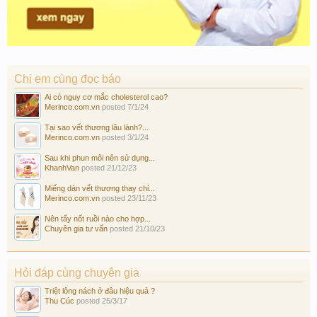
Chị em cùng đọc báo
Ai có nguy cơ mắc cholesterol cao?
Merinco.com.vn
posted
7/1/24
Tại sao vết thương lâu lành?...
Merinco.com.vn
posted
3/1/24
Sau khi phun môi nên sử dụng...
KhanhVan
posted
21/12/23
Miếng dán vết thương thay chỉ...
Merinco.com.vn
posted
23/11/23
Nên tẩy nốt ruồi nào cho hợp...
Chuyên gia tư vấn
posted
21/10/23
Hỏi đáp cùng chuyên gia
Triệt lông nách ở đâu hiệu quả ?
Thu Cúc
posted
25/3/17