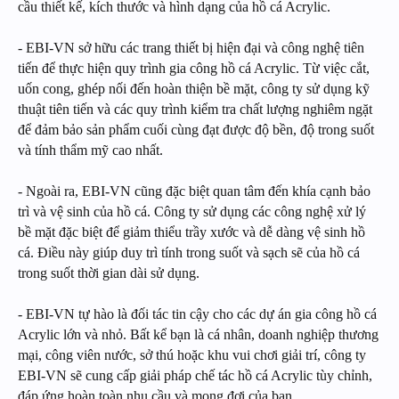
cầu thiết kế, kích thước và hình dạng của hồ cá Acrylic.
- EBI-VN sở hữu các trang thiết bị hiện đại và công nghệ tiên
tiến để thực hiện quy trình gia công hồ cá Acrylic. Từ việc cắt,
uốn cong, ghép nối đến hoàn thiện bề mặt, công ty sử dụng kỹ
thuật tiên tiến và các quy trình kiểm tra chất lượng nghiêm ngặt
để đảm bảo sản phẩm cuối cùng đạt được độ bền, độ trong suốt
và tính thẩm mỹ cao nhất.
- Ngoài ra, EBI-VN cũng đặc biệt quan tâm đến khía cạnh bảo
trì và vệ sinh của hồ cá. Công ty sử dụng các công nghệ xử lý
bề mặt đặc biệt để giảm thiểu trầy xước và dễ dàng vệ sinh hồ
cá. Điều này giúp duy trì tính trong suốt và sạch sẽ của hồ cá
trong suốt thời gian dài sử dụng.
- EBI-VN tự hào là đối tác tin cậy cho các dự án gia công hồ cá
Acrylic lớn và nhỏ. Bất kể bạn là cá nhân, doanh nghiệp thương
mại, công viên nước, sở thú hoặc khu vui chơi giải trí, công ty
EBI-VN sẽ cung cấp giải pháp chế tác hồ cá Acrylic tùy chỉnh,
đáp ứng hoàn toàn nhu cầu và mong đợi của bạn.