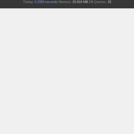
Timing:
0.2059 seconds
Memory:
20.818 MB
DB Queries:
25