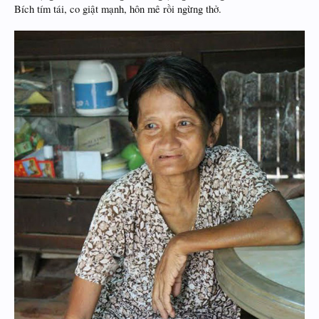
Bích tím tái, co giật mạnh, hôn mê rồi ngừng thở.