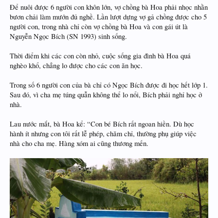
Để nuôi được 6 người con khôn lớn, vợ chồng bà Hoa phải nhọc nhằn
bươn chải làm mướn đủ nghề. Lần lượt dựng vợ gả chồng được cho 5
người con, trong nhà chỉ còn vợ chồng bà Hoa và con gái út là
Nguyễn Ngọc Bích (SN 1993) sinh sống.
Thời điểm khi các con còn nhỏ, cuộc sống gia đình bà Hoa quá
nghèo khổ, chẳng lo được cho các con ăn học.
Trong số 6 người con của bà chỉ có Ngọc Bích được đi học hết lớp 1.
Sau đó, vì cha mẹ túng quẫn không thể lo nổi, Bích phải nghỉ học ở
nhà.
Lau nước mắt, bà Hoa kể: “Con bé Bích rất ngoan hiền. Dù học
hành ít nhưng con tôi rất lễ phép, chăm chỉ, thường phụ giúp việc
nhà cho cha mẹ. Hàng xóm ai cũng thương mến.