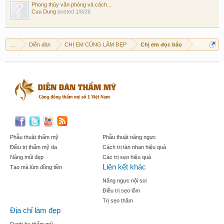
Phong thủy văn phòng và cách...
Cuu Dung
posted
1/8/26
...
Diễn đàn
CHỊ EM CÙNG LÀM ĐẸP
Chị em đọc báo
Phẫu thuật thẩm mỹ
Phẫu thuật nâng ngực
Điều trị thẩm mỹ da
Cách trị tàn nhan hiệu quả
Nâng mũi đẹp
Các trị sẹo hiệu quả
Liên kết khác
Tạo mà lúm đồng tiền
Nâng ngực nội soi
Điều trị sẹo lõm
Trị sẹo thâm
Địa chỉ làm đẹp
Danh bạ thẩm mỹ