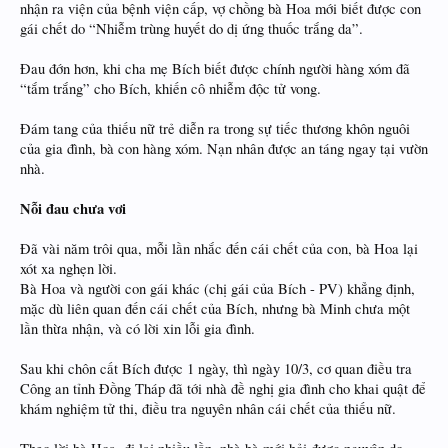
nhận ra viện của bệnh viện cấp, vợ chồng bà Hoa mới biết được con
gái chết do “Nhiễm trùng huyết do dị ứng thuốc trắng da”.
Đau đớn hơn, khi cha mẹ Bích biết được chính người hàng xóm đã
“tắm trắng” cho Bích, khiến cô nhiễm độc tử vong.
Đám tang của thiếu nữ trẻ diễn ra trong sự tiếc thương khôn nguôi
của gia đình, bà con hàng xóm. Nạn nhân được an táng ngay tại vườn
nhà.
Nỗi đau chưa vơi
Đã vài năm trôi qua, mỗi lần nhắc đến cái chết của con, bà Hoa lại
xót xa nghẹn lời.
Bà Hoa và người con gái khác (chị gái của Bích - PV) khẳng định,
mặc dù liên quan đến cái chết của Bích, nhưng bà Minh chưa một
lần thừa nhận, và có lời xin lỗi gia đình.
Sau khi chôn cất Bích được 1 ngày, thì ngày 10/3, cơ quan điều tra
Công an tỉnh Đồng Tháp đã tới nhà đề nghị gia đình cho khai quật để
khám nghiệm tử thi, điều tra nguyên nhân cái chết của thiếu nữ.