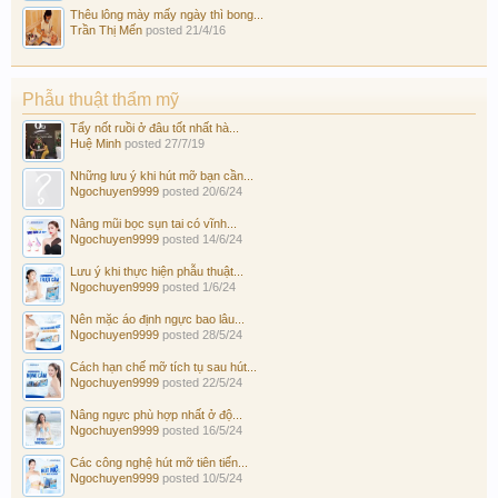
Thêu lông mày mấy ngày thì bong...
Trần Thị Mến
posted
21/4/16
Phẫu thuật thẩm mỹ
Tẩy nốt ruồi ở đâu tốt nhất hà...
Huệ Minh
posted
27/7/19
Những lưu ý khi hút mỡ bạn cần...
Ngochuyen9999
posted
20/6/24
Nâng mũi bọc sụn tai có vĩnh...
Ngochuyen9999
posted
14/6/24
Lưu ý khi thực hiện phẫu thuật...
Ngochuyen9999
posted
1/6/24
Nên mặc áo định ngực bao lâu...
Ngochuyen9999
posted
28/5/24
Cách hạn chế mỡ tích tụ sau hút...
Ngochuyen9999
posted
22/5/24
Nâng ngực phù hợp nhất ở độ...
Ngochuyen9999
posted
16/5/24
Các công nghệ hút mỡ tiên tiến...
Ngochuyen9999
posted
10/5/24