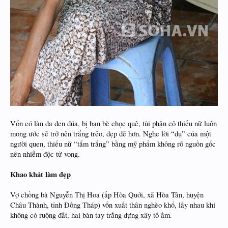
Vốn có làn da đen đúa, bị bạn bè chọc quê, tủi phận cô thiếu nữ luôn
mong ước sẽ trở nên trắng trẻo, đẹp đẽ hơn. Nghe lời “dụ” của một
người quen, thiếu nữ “tắm trắng” bằng mỹ phẩm không rõ nguồn gốc
nên nhiễm độc tử vong.
Khao khát làm đẹp
Vợ chồng bà Nguyễn Thị Hoa (ấp Hòa Quới, xã Hòa Tân, huyện
Châu Thành, tỉnh Đồng Tháp) vốn xuất thân nghèo khổ, lấy nhau khi
không có ruộng đất, hai bàn tay trắng dựng xây tổ ấm.