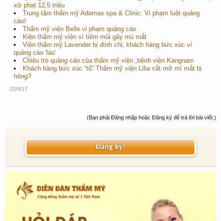
xử phạt 12,5 triệu
Trung tâm thẩm mỹ Adamas spa & Clinic: Vi phạm luật quảng
cáo!
Thẩm mỹ viện Belle vi phạm quảng cáo
Kiện thẩm mỹ viện vì tiêm mũi gây mù mắt
Viện thẩm mỹ Lavender bị đình chỉ, khách hàng bức xúc vì
quảng cáo 'láo'
Chiêu trò quảng cáo của thẩm mỹ viện ,bệnh viện Kangnam
Khách hàng bức xúc “tố” Thẩm mỹ viện Lilia cắt mỡ mí mắt bị
hỏng?
22/8/17
(Bạn phải Đăng nhập hoặc Đăng ký để trả lời bài viết.)
Đăng ký!