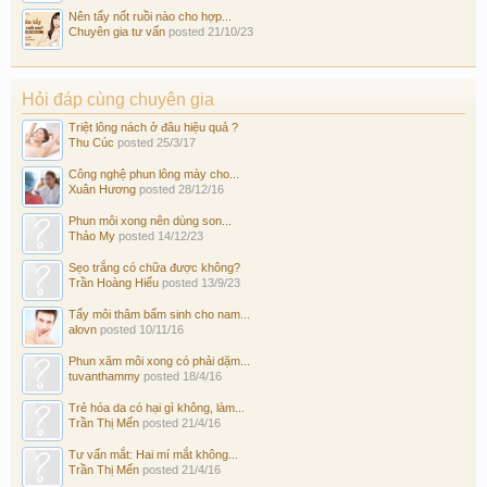
Nên tẩy nốt ruồi nào cho hợp...
Chuyên gia tư vấn
posted
21/10/23
Hỏi đáp cùng chuyên gia
Triệt lông nách ở đâu hiệu quả ?
Thu Cúc
posted
25/3/17
Công nghệ phun lông mày cho...
Xuân Hương
posted
28/12/16
Phun môi xong nên dùng son...
Thảo My
posted
14/12/23
Sẹo trắng có chữa được không?
Trần Hoàng Hiếu
posted
13/9/23
Tẩy môi thâm bẩm sinh cho nam...
alovn
posted
10/11/16
Phun xăm môi xong có phải dặm...
tuvanthammy
posted
18/4/16
Trẻ hóa da có hại gì không, làm...
Trần Thị Mến
posted
21/4/16
Tư vấn mắt: Hai mí mắt không...
Trần Thị Mến
posted
21/4/16