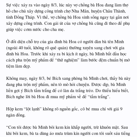
Sự việc xảy ra vào ngày 8/3, lúc này vợ chồng bà Hoa đang làm thợ
hồ cho chủ xây dựng công trình chợ Nha Mân, huyện Châu Thành,
tỉnh Đồng Tháp. Vì thế, vợ chồng bà Hoa sinh sống ngay tại gần nơi
xây dựng công trình. Con gái út của vợ chồng bà cũng đi theo để phụ
giúp việc cơm nước cho cha mẹ.
Ở đối diện chỗ trọ của gia đình bà Hoa có người đàn bà tên Minh
(ngoài 40 tuổi, không rõ quê quán) thường xuyên sang chơi với gia
đình bà Hoa. Trước khi xảy ra bi kịch ít ngày, bà Minh bắt đầu học
cách pha trộn mỹ phẩm để “thử nghiệm” làm bước đệm chuẩn bị mở
tiệm làm đẹp.
Không may, ngày 8/3, bé Bích sang phòng bà Minh chơi, thấy bà này
đang pha trộn mỹ phẩm, nên tò mò hỏi chuyện. Được dịp, bà Minh
liền gợi ý Bích tắm trắng để có làn da trắng trẻo. Do thiếu hiểu biết,
Bích nghe lời bà Hoa đi mua mỹ phẩm về để “tắm trắng”.
Hộp kem “lột lạnh” không rõ nguồn gốc, cô bé mua chỉ với giá 9
ngàn đồng.
“Con tôi được bà Minh bôi kem kín khắp người, trừ khuôn mặt. Sau
khi bôi kem, bà ta dùng áo mưa trùm kín người con tôi suốt sáu tiếng