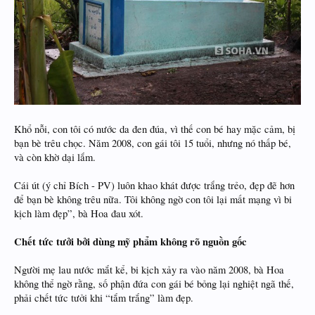
Khổ nỗi, con tôi có nước da đen đúa, vì thế con bé hay mặc cảm, bị
bạn bè trêu chọc. Năm 2008, con gái tôi 15 tuổi, nhưng nó thấp bé,
và còn khờ dại lắm.
Cái út (ý chỉ Bích - PV) luôn khao khát được trắng trẻo, đẹp đẽ hơn
để bạn bè không trêu nữa. Tôi không ngờ con tôi lại mất mạng vì bi
kịch làm đẹp”, bà Hoa đau xót.
Chết tức tưởi bởi dùng mỹ phẩm không rõ nguồn gốc
Người mẹ lau nước mắt kể, bi kịch xảy ra vào năm 2008, bà Hoa
không thể ngờ rằng, số phận đứa con gái bé bỏng lại nghiệt ngã thế,
phải chết tức tưởi khi “tắm trắng” làm đẹp.