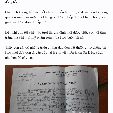
đồng hồ.
Gia đình không hề hay biết chuyện, đến hơn 11 giờ đêm, con tôi nóng
quá, cứ muốn ói mửa mà không ói được. Tiếp đó thì khạc nhổ, giãy
giụa và được đưa đi cấp cứu.
Đến khi con tôi chết tức tưởi thì gia đình mới được biết, con tôi tắm
trắng mà chết, vì mỹ phẩm rởm”, bà Hoa buồn bã nói.
Thấy con gái có những triệu chứng đau đớn bất thường, vợ chồng bà
Hoa mới đưa con đi cấp cứu tại Bệnh viện Đa khoa Sa Đéc, cách
nhà hơn 20 cây số.