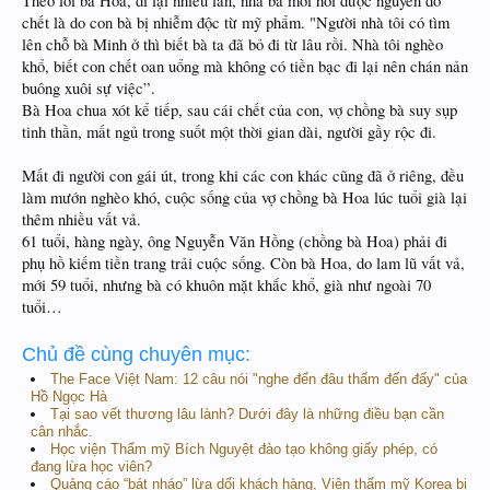
Theo lời bà Hoa, đi lại nhiều lần, nhà bà mới hỏi được nguyên do
chết là do con bà bị nhiễm độc từ mỹ phẩm. "Người nhà tôi có tìm
lên chỗ bà Minh ở thì biết bà ta đã bỏ đi từ lâu rồi. Nhà tôi nghèo
khổ, biết con chết oan uổng mà không có tiền bạc đi lại nên chán nản
buông xuôi sự việc”.
Bà Hoa chua xót kể tiếp, sau cái chết của con, vợ chồng bà suy sụp
tinh thần, mất ngủ trong suốt một thời gian dài, người gầy rộc đi.
Mất đi người con gái út, trong khi các con khác cũng đã ở riêng, đều
làm mướn nghèo khó, cuộc sống của vợ chồng bà Hoa lúc tuổi già lại
thêm nhiều vất vả.
61 tuổi, hàng ngày, ông Nguyễn Văn Hồng (chồng bà Hoa) phải đi
phụ hồ kiếm tiền trang trải cuộc sống. Còn bà Hoa, do lam lũ vất vả,
mới 59 tuổi, nhưng bà có khuôn mặt khắc khổ, già như ngoài 70
tuổi…
Chủ đề cùng chuyên mục:
The Face Việt Nam: 12 câu nói "nghe đến đâu thấm đến đấy" của
Hồ Ngọc Hà
Tại sao vết thương lâu lành? Dưới đây là những điều bạn cần
cân nhắc.
Học viện Thẩm mỹ Bích Nguyệt đào tạo không giấy phép, có
đang lừa học viên?
Quảng cáo “bát nháo” lừa dối khách hàng, Viện thẩm mỹ Korea bị