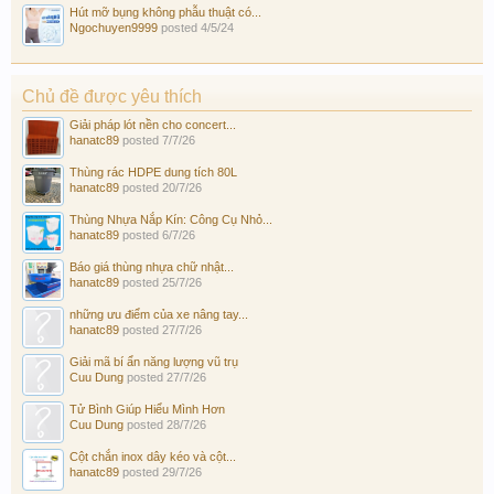
Hút mỡ bụng không phẫu thuật có...
Ngochuyen9999
posted
4/5/24
Chủ đề được yêu thích
Giải pháp lót nền cho concert...
hanatc89
posted
7/7/26
Thùng rác HDPE dung tích 80L
hanatc89
posted
20/7/26
Thùng Nhựa Nắp Kín: Công Cụ Nhỏ...
hanatc89
posted
6/7/26
Báo giá thùng nhựa chữ nhật...
hanatc89
posted
25/7/26
những ưu điểm của xe nâng tay...
hanatc89
posted
27/7/26
Giải mã bí ẩn năng lượng vũ trụ
Cuu Dung
posted
27/7/26
Tử Bình Giúp Hiểu Mình Hơn
Cuu Dung
posted
28/7/26
Cột chắn inox dây kéo và cột...
hanatc89
posted
29/7/26