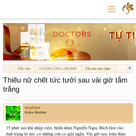
...
Diễn đàn
CHỊ EM CÙNG LÀM ĐẸP
Chị em đọc báo
Thiếu nữ chết tức tưởi sau vài giờ tắm
trắng
mrpham
Active Member
15 phút sau khi nhập viện, bệnh nhân Nguyễn Ngọc Bích lâm vào
tình trạng lơ mơ, có những cơn co giật ngắn. Vài giờ sau, toàn thân