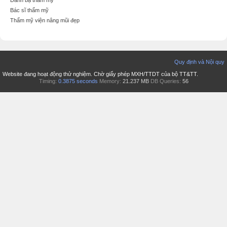
Bác sĩ thẩm mỹ
Thẩm mỹ viện nâng mũi đẹp
Quy định và Nội quy
Website đang hoạt động thử nghiệm. Chờ giấy phép MXH/TTDT của bộ TT&TT.
Timing:
0.3875 seconds
Memory:
21.237 MB
DB Queries:
56