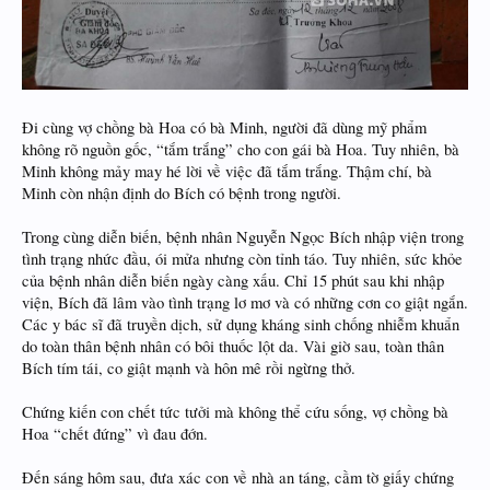
Đi cùng vợ chồng bà Hoa có bà Minh, người đã dùng mỹ phẩm
không rõ nguồn gốc, “tắm trắng” cho con gái bà Hoa. Tuy nhiên, bà
Minh không mảy may hé lời về việc đã tắm trắng. Thậm chí, bà
Minh còn nhận định do Bích có bệnh trong người.
Trong cùng diễn biến, bệnh nhân Nguyễn Ngọc Bích nhập viện trong
tình trạng nhức đầu, ói mửa nhưng còn tỉnh táo. Tuy nhiên, sức khỏe
của bệnh nhân diễn biến ngày càng xấu. Chỉ 15 phút sau khi nhập
viện, Bích đã lâm vào tình trạng lơ mơ và có những cơn co giật ngắn.
Các y bác sĩ đã truyền dịch, sử dụng kháng sinh chống nhiễm khuẩn
do toàn thân bệnh nhân có bôi thuốc lột da. Vài giờ sau, toàn thân
Bích tím tái, co giật mạnh và hôn mê rồi ngừng thở.
Chứng kiến con chết tức tưởi mà không thể cứu sống, vợ chồng bà
Hoa “chết đứng” vì đau đớn.
Đến sáng hôm sau, đưa xác con về nhà an táng, cầm tờ giấy chứng