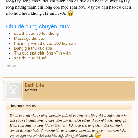
lông tay, lông chân, đôi khi mình còn cả dao cạo hoặc đi waxing tẩy
lông nhưng thậm chí lông còn mọc rậm hơn. Vậy có bạn nào có cách
nào hữu hiệu không chỉ mình với.
Chủ đề cùng chuyên mục:
spa thu cúc có tốt không
Massage thu cúc
thẩm mỹ viện thu cúc 288 tây sơn
Bảng giá thu cúc spa
Thu cúc spa triệt lông vĩnh viễn
spa thu cúc hà nội
28/6/16
Bạch Liễn
Member
Tình Nhạt Phai nói:
↑
Em là con gái nhưng lông mọc dày quá, kể cả lông tay, lông chân, thậm chí trên
mặt cũng có nhiều lông tơ mọc, làm cho da mình trắng nhưng nhìn chả sáng gì.
Mình cảm thấy vô cùng tự ti vì điều này. Với lông tay, lông chân, đôi khi mình
còn cả dao cạo hoặc đi waxing tẩy lông nhưng thậm chí lông còn mọc rậm hơn.
Vậy có bạn nào có cách nào hữu hiệu không chỉ mình với.