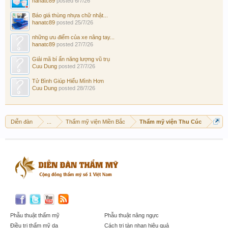
hanatc89
posted
6/7/26
Báo giá thùng nhựa chữ nhật...
hanatc89
posted
25/7/26
những ưu điểm của xe nâng tay...
hanatc89
posted
27/7/26
Giải mã bí ẩn năng lượng vũ trụ
Cuu Dung
posted
27/7/26
Tử Bình Giúp Hiểu Mình Hơn
Cuu Dung
posted
28/7/26
Diễn đàn
...
Thẩm mỹ viện Miền Bắc
Thẩm mỹ viện Thu Cúc
Phẫu thuật thẩm mỹ
Phẫu thuật nâng ngực
Điều trị thẩm mỹ da
Cách trị tàn nhan hiệu quả