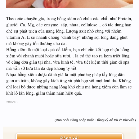
Theo các chuyên gia, trong hồng xiêm có chứa các chất như Protein,
glucid, Ca, Mg, các enzyme, sáp, nhựa, cellulose... có tác dụng hạn
chế sự phát triển của nang lông. Lượng axit nhỏ cùng với nhóm
vitamin A, E sẽ nhanh chóng "đánh bay" những sợi lông đáng ghét
mà không gây tổn thương cho da.
Hồng xiêm là một loại quả dễ kiếm, bạn chỉ cần kết hợp nhựa hồng
xiêm với chanh muối hoặc sữa tươi... là có thể tạo ra kem triệt lông
vô cùng đơn giản tại nhà, vừa kinh tế, vừa tiết kiệm thời gian đi spa
mà vẫn sở hữu làn da đẹp không tỳ vết.
Nhựa hồng xiêm được đánh giá là một phương pháp tẩy lông dân
gian an toàn, không gây kích ứng và phù hợp với mọi loại da. Không
chỉ loại bỏ được những nang lông khó chịu mà hồng xiêm còn làm se
khít lỗ lân lông, giảm thâm nám hiệu quả.
28/6/16
(Bạn phải Đăng nhập hoặc Đăng ký để trả lời bài viết.)
Đăng ký!