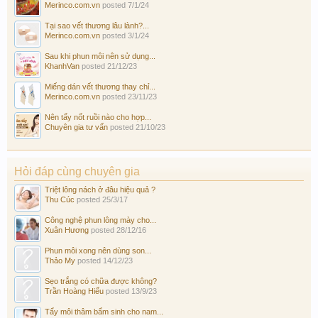
Merinco.com.vn
posted
7/1/24
Tại sao vết thương lâu lành?...
Merinco.com.vn
posted
3/1/24
Sau khi phun môi nên sử dụng...
KhanhVan
posted
21/12/23
Miếng dán vết thương thay chỉ...
Merinco.com.vn
posted
23/11/23
Nên tẩy nốt ruồi nào cho hợp...
Chuyên gia tư vấn
posted
21/10/23
Hỏi đáp cùng chuyên gia
Triệt lông nách ở đâu hiệu quả ?
Thu Cúc
posted
25/3/17
Công nghệ phun lông mày cho...
Xuân Hương
posted
28/12/16
Phun môi xong nên dùng son...
Thảo My
posted
14/12/23
Sẹo trắng có chữa được không?
Trần Hoàng Hiếu
posted
13/9/23
Tẩy môi thâm bẩm sinh cho nam...