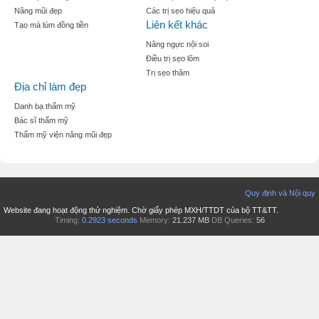
Nâng mũi đẹp
Các trị sẹo hiệu quả
Liên kết khác
Tạo mà lúm đồng tiền
Nâng ngực nội soi
Điều trị sẹo lõm
Trị sẹo thâm
Địa chỉ làm đẹp
Danh bạ thẩm mỹ
Bác sĩ thẩm mỹ
Thẩm mỹ viện nâng mũi đẹp
Quy định và Nội quy
Website đang hoạt động thử nghiệm. Chờ giấy phép MXH/TTDT của bộ TT&TT.
Timing:
0.2923 seconds
Memory:
21.237 MB
DB Queries:
56