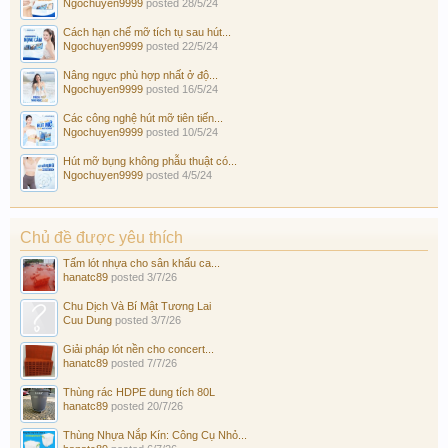
Ngochuyen9999
posted
28/5/24
Cách hạn chế mỡ tích tụ sau hút...
Ngochuyen9999
posted
22/5/24
Nâng ngực phù hợp nhất ở độ...
Ngochuyen9999
posted
16/5/24
Các công nghệ hút mỡ tiên tiến...
Ngochuyen9999
posted
10/5/24
Hút mỡ bụng không phẫu thuật có...
Ngochuyen9999
posted
4/5/24
Chủ đề được yêu thích
Tấm lót nhựa cho sân khấu ca...
hanatc89
posted
3/7/26
Chu Dịch Và Bí Mật Tương Lai
Cuu Dung
posted
3/7/26
Giải pháp lót nền cho concert...
hanatc89
posted
7/7/26
Thùng rác HDPE dung tích 80L
hanatc89
posted
20/7/26
Thùng Nhựa Nắp Kín: Công Cụ Nhỏ...