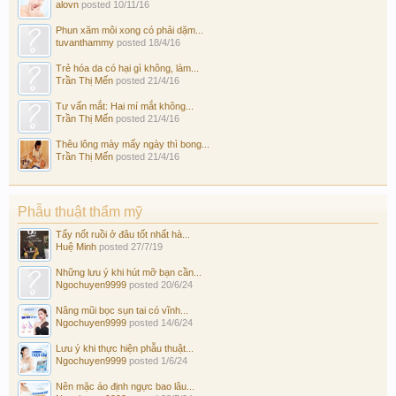
alovn
posted
10/11/16
Phun xăm môi xong có phải dặm...
tuvanthammy
posted
18/4/16
Trẻ hóa da có hại gì không, làm...
Trần Thị Mến
posted
21/4/16
Tư vấn mắt: Hai mí mắt không...
Trần Thị Mến
posted
21/4/16
Thêu lông mày mấy ngày thì bong...
Trần Thị Mến
posted
21/4/16
Phẫu thuật thẩm mỹ
Tẩy nốt ruồi ở đâu tốt nhất hà...
Huệ Minh
posted
27/7/19
Những lưu ý khi hút mỡ bạn cần...
Ngochuyen9999
posted
20/6/24
Nâng mũi bọc sụn tai có vĩnh...
Ngochuyen9999
posted
14/6/24
Lưu ý khi thực hiện phẫu thuật...
Ngochuyen9999
posted
1/6/24
Nên mặc áo định ngực bao lâu...