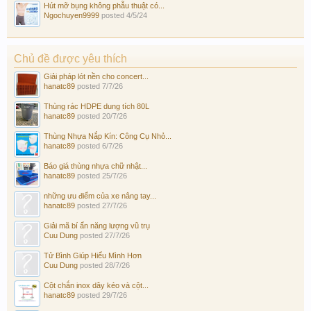
Hút mỡ bụng không phẫu thuật có...
Ngochuyen9999
posted
4/5/24
Chủ đề được yêu thích
Giải pháp lót nền cho concert...
hanatc89
posted
7/7/26
Thùng rác HDPE dung tích 80L
hanatc89
posted
20/7/26
Thùng Nhựa Nắp Kín: Công Cụ Nhỏ...
hanatc89
posted
6/7/26
Báo giá thùng nhựa chữ nhật...
hanatc89
posted
25/7/26
những ưu điểm của xe nâng tay...
hanatc89
posted
27/7/26
Giải mã bí ẩn năng lượng vũ trụ
Cuu Dung
posted
27/7/26
Tử Bình Giúp Hiểu Mình Hơn
Cuu Dung
posted
28/7/26
Cột chắn inox dây kéo và cột...
hanatc89
posted
29/7/26