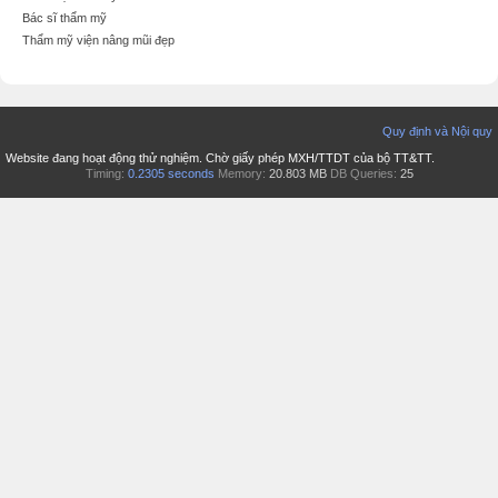
Bác sĩ thẩm mỹ
Thẩm mỹ viện nâng mũi đẹp
Quy định và Nội quy
Website đang hoạt động thử nghiệm. Chờ giấy phép MXH/TTDT của bộ TT&TT.
Timing:
0.2305 seconds
Memory:
20.803 MB
DB Queries:
25