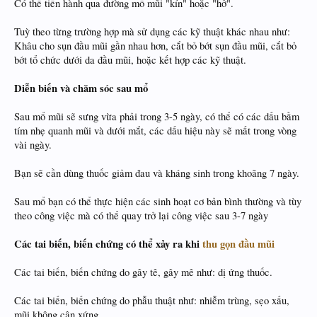
Có thể tiến hành qua đường mổ mũi "kín" hoặc "hở".
Tuỳ theo từng trường hợp mà sử dụng các kỹ thuật khác nhau như:
Khâu cho sụn đầu mũi gần nhau hơn, cắt bỏ bớt sụn đầu mũi, cắt bỏ
bớt tổ chức dưới da đầu mũi, hoặc kết hợp các kỹ thuật.
Diễn biến và chăm sóc sau mổ
Sau mổ mũi sẽ sưng vừa phải trong 3-5 ngày, có thể có các dấu bầm
tím nhẹ quanh mũi và dưới mắt, các dấu hiệu này sẽ mất trong vòng
vài ngày.
Bạn sẽ cần dùng thuốc giảm đau và kháng sinh trong khoãng 7 ngày.
Sau mổ bạn có thể thực hiện các sinh hoạt cơ bản bình thường và tùy
theo công việc mà có thể quay trở lại công việc sau 3-7 ngày
Các tai biến, biến chứng có thể xảy ra khi
thu gọn đầu mũi
Các tai biến, biến chứng do gây tê, gây mê như: dị ứng thuốc.
Các tai biến, biến chứng do phẫu thuật như: nhiễm trùng, sẹo xấu,
mũi không cân xứng…