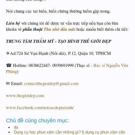
Nói chung các tai biến, biến chứng thường hiếm gặp trong.
Liên hệ
với chúng tôi để được tư vấn trực tiếp nếu bạn còn băn
phẫu thuật
Thu nhỏ đầu mũi
khoăn về
hoặc muốn biết thêm chi tiết:
TRUNG TÂM THẨM MỸ - TẠO HÌNH THẾ GIỚI ĐẸP
✈Ad:724 Sư Vạn Hạnh (Nối dài), P.12, Quận 10, TPHCM
☎ Hotline: 0838622447- 0939691999 (Thạc sĩ -
Bác sĩ Nguyễn Văn
Phùng
)
✉ Email:
contactthegioidep@gmail.com
www.thegioidep.com
www.facebook.com/noisacdeptaisinh/
Chủ đề cùng chuyên mục:
đa
Dụng cụ học phun xăm cần những gì? 6 dụng cụ phun xăm cần