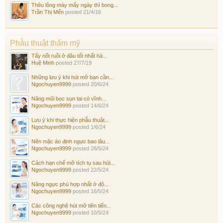
Thêu lông mày mấy ngày thì bong...
Trần Thị Mến
posted
21/4/16
Phẫu thuật thẩm mỹ
Tẩy nốt ruồi ở đâu tốt nhất hà...
Huệ Minh
posted
27/7/19
Những lưu ý khi hút mỡ bạn cần...
Ngochuyen9999
posted
20/6/24
Nâng mũi bọc sụn tai có vĩnh...
Ngochuyen9999
posted
14/6/24
Lưu ý khi thực hiện phẫu thuật...
Ngochuyen9999
posted
1/6/24
Nên mặc áo định ngực bao lâu...
Ngochuyen9999
posted
28/5/24
Cách hạn chế mỡ tích tụ sau hút...
Ngochuyen9999
posted
22/5/24
Nâng ngực phù hợp nhất ở độ...
Ngochuyen9999
posted
16/5/24
Các công nghệ hút mỡ tiên tiến...
Ngochuyen9999
posted
10/5/24