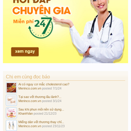
Chị em cùng đọc báo
Ai có nguy cơ mắc cholesterol cao?
Merinco.com.vn
posted
7/1/24
Tại sao vết thương lâu lành?...
Merinco.com.vn
posted
3/1/24
Sau khi phun môi nên sử dụng...
KhanhVan
posted
21/12/23
Miếng dán vết thương thay chỉ...
Merinco.com.vn
posted
23/11/23