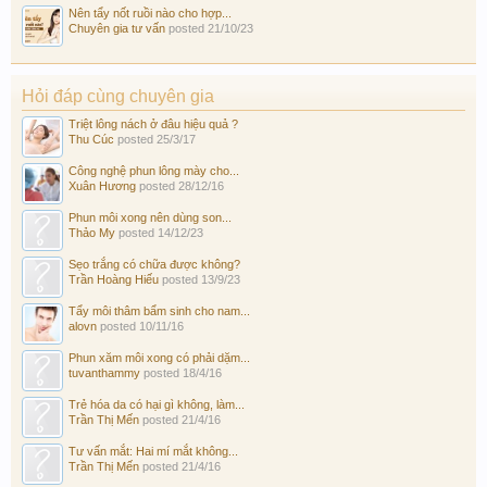
Nên tẩy nốt ruồi nào cho hợp...
Chuyên gia tư vấn
posted
21/10/23
Hỏi đáp cùng chuyên gia
Triệt lông nách ở đâu hiệu quả ?
Thu Cúc
posted
25/3/17
Công nghệ phun lông mày cho...
Xuân Hương
posted
28/12/16
Phun môi xong nên dùng son...
Thảo My
posted
14/12/23
Sẹo trắng có chữa được không?
Trần Hoàng Hiếu
posted
13/9/23
Tẩy môi thâm bẩm sinh cho nam...
alovn
posted
10/11/16
Phun xăm môi xong có phải dặm...
tuvanthammy
posted
18/4/16
Trẻ hóa da có hại gì không, làm...
Trần Thị Mến
posted
21/4/16
Tư vấn mắt: Hai mí mắt không...
Trần Thị Mến
posted
21/4/16