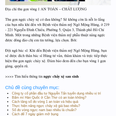
Địa chỉ thu gọn vòng 1 AN TOÀN – CHẤT LƯỢNG
Thu gọn ngực chảy xệ có đau không? Sẽ không còn là nỗi lo lắng
của bạn nữa khi đến với Bệnh viện thẩm mỹ Ngô Mộng Hùng, ở 219
- 221 Nguyễn Đình Chiểu, Phường 5, Quận 3, Thành phố Hồ Chí
Minh. Một trong những Bệnh viện thẩm mỹ phẫu thuật nâng ngực
được đông đảo chị em tin tưởng, lựa chọn. Bởi:
Đội ngũ bác sĩ: Khi đến Bệnh viện thẩm mỹ Ngô Mộng Hùng, bạn
sẽ được đích thân bác sĩ Hùng tư vấn, thăm khám và trực tiếp thực
hiện thu gọn ngực chảy xệ. Đảm bảo đem đến cho bạn vòng 1 gọn
gàng, quyến rũ.
ngực chảy xệ sau sinh
>>>> Tìm hiểu thông tin
Chủ đề cùng chuyên mục:
Công ty cổ phần đầu tư Nguyễn Tấn tuyển dụng nhiều vị trí
Bấm mí Hàn Quốc ở Cần Thơ có an toàn không?
Cách tăng số đo vòng 1 an toàn và hiệu quả
Thực hiện nâng ngực chảy xệ giá bao nhiêu?
Số đo vòng ngực nam bao nhiêu là chuẩn?
Cách để 7 ngày giảm mỡ bụng