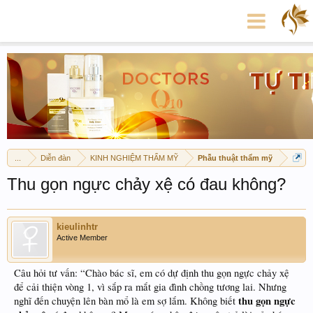
...
Diễn đàn
KINH NGHIỆM THẨM MỸ
Phẫu thuật thẩm mỹ
Thu gọn ngực chảy xệ có đau không?
kieulinhtr
Active Member
Câu hỏi tư vấn: “Chào bác sĩ, em có dự định thu gọn ngực chảy xệ
để cải thiện vòng 1, vì sắp ra mắt gia đình chồng tương lai. Nhưng
thu gọn ngực
nghĩ đến chuyện lên bàn mổ là em sợ lắm. Không biết