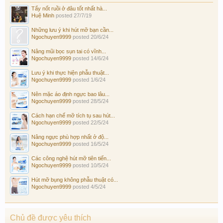
Tẩy nốt ruồi ở đâu tốt nhất hà...
Huệ Minh
posted
27/7/19
Những lưu ý khi hút mỡ bạn cần...
Ngochuyen9999
posted
20/6/24
Nâng mũi bọc sụn tai có vĩnh...
Ngochuyen9999
posted
14/6/24
Lưu ý khi thực hiện phẫu thuật...
Ngochuyen9999
posted
1/6/24
Nên mặc áo định ngực bao lâu...
Ngochuyen9999
posted
28/5/24
Cách hạn chế mỡ tích tụ sau hút...
Ngochuyen9999
posted
22/5/24
Nâng ngực phù hợp nhất ở độ...
Ngochuyen9999
posted
16/5/24
Các công nghệ hút mỡ tiên tiến...
Ngochuyen9999
posted
10/5/24
Hút mỡ bụng không phẫu thuật có...
Ngochuyen9999
posted
4/5/24
Chủ đề được yêu thích