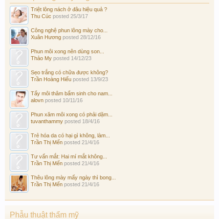
Triệt lông nách ở đâu hiệu quả ?
Thu Cúc
posted
25/3/17
Công nghệ phun lông mày cho...
Xuân Hương
posted
28/12/16
Phun môi xong nên dùng son...
Thảo My
posted
14/12/23
Sẹo trắng có chữa được không?
Trần Hoàng Hiếu
posted
13/9/23
Tẩy môi thâm bẩm sinh cho nam...
alovn
posted
10/11/16
Phun xăm môi xong có phải dặm...
tuvanthammy
posted
18/4/16
Trẻ hóa da có hại gì không, làm...
Trần Thị Mến
posted
21/4/16
Tư vấn mắt: Hai mí mắt không...
Trần Thị Mến
posted
21/4/16
Thêu lông mày mấy ngày thì bong...
Trần Thị Mến
posted
21/4/16
Phẫu thuật thẩm mỹ