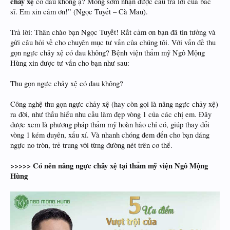
chảy xệ
có đau không ạ? Mong sớm nhận được câu trả lời của bác
sĩ. Em xin cảm ơn!” (Ngọc Tuyết – Cà Mau).
Trả lời: Thân chào bạn Ngọc Tuyết! Rất cảm ơn bạn đã tin tưởng và
gửi câu hỏi về cho chuyên mục tư vấn của chúng tôi. Với vấn đề thu
gọn ngực chảy xệ có đau không? Bệnh viện thẩm mỹ Ngô Mộng
Hùng xin được tư vấn cho bạn như sau:
Thu gọn ngực chảy xệ có đau không?
Công nghệ thu gọn ngực chảy xệ (hay còn gọi là nâng ngực chảy xệ)
ra đời, như thấu hiểu nhu cầu làm đẹp vòng 1 của các chị em. Đây
được xem là phương pháp thẩm mỹ hoàn hảo chỉ có, giúp thay đổi
vòng 1 kém duyên, xấu xí. Và nhanh chóng đem đến cho bạn dáng
ngực no tròn, trẻ trung với từng đường nét trên cơ thể.
>>>>> Có nên nâng ngực chảy xệ tại thẩm mỹ viện Ngô Mộng
Hùng