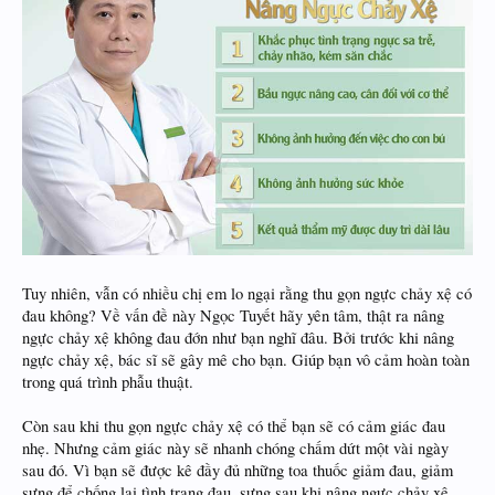
Tuy nhiên, vẫn có nhiều chị em lo ngại rằng thu gọn ngực chảy xệ có
đau không? Về vấn đề này Ngọc Tuyết hãy yên tâm, thật ra nâng
ngực chảy xệ không đau đớn như bạn nghĩ đâu. Bởi trước khi nâng
ngực chảy xệ, bác sĩ sẽ gây mê cho bạn. Giúp bạn vô cảm hoàn toàn
trong quá trình phẫu thuật.
Còn sau khi thu gọn ngực chảy xệ có thể bạn sẽ có cảm giác đau
nhẹ. Nhưng cảm giác này sẽ nhanh chóng chấm dứt một vài ngày
sau đó. Vì bạn sẽ được kê đầy đủ những toa thuốc giảm đau, giảm
sưng để chống lại tình trạng đau, sưng sau khi nâng ngực chảy xệ.