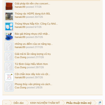
Giải pháp lót nền cho concert...
hanatc89
posted
7/7/26
Thùng rác HDPE dung tích 80L
hanatc89
posted
20/7/26
Thùng Nhựa Nắp Kín: Công Cụ Nhỏ...
hanatc89
posted
6/7/26
Báo giá thùng nhựa chữ nhật...
hanatc89
posted
25/7/26
những ưu điểm của xe nâng tay...
hanatc89
posted
27/7/26
Giải mã bí ẩn năng lượng vũ trụ
Cuu Dung
posted
27/7/26
Tử Bình Giúp Hiểu Mình Hơn
Cuu Dung
posted
28/7/26
Cột chắn inox dây kéo và cột...
hanatc89
posted
29/7/26
Phong thủy văn phòng và cách...
Cuu Dung
posted
1/8/26
...
Diễn đàn
KINH NGHIỆM THẨM MỸ
Phẫu thuật thẩm mỹ