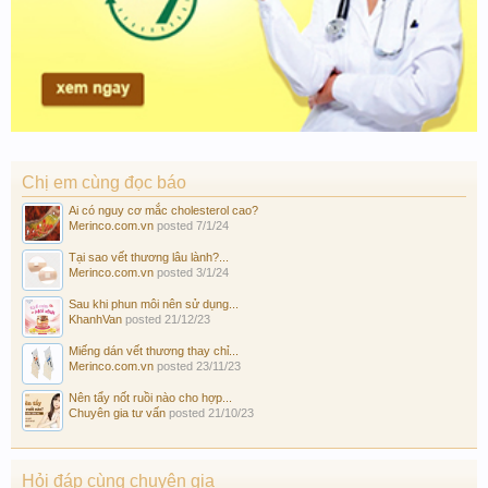
Chị em cùng đọc báo
Ai có nguy cơ mắc cholesterol cao?
Merinco.com.vn
posted
7/1/24
Tại sao vết thương lâu lành?...
Merinco.com.vn
posted
3/1/24
Sau khi phun môi nên sử dụng...
KhanhVan
posted
21/12/23
Miếng dán vết thương thay chỉ...
Merinco.com.vn
posted
23/11/23
Nên tẩy nốt ruồi nào cho hợp...
Chuyên gia tư vấn
posted
21/10/23
Hỏi đáp cùng chuyên gia