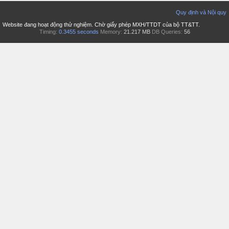
Quy định và Nội quy
Website đang hoạt động thử nghiệm. Chờ giấy phép MXH/TTDT của bộ TT&TT.
Timing:
0.3455 seconds
Memory:
21.217 MB
DB Queries:
56