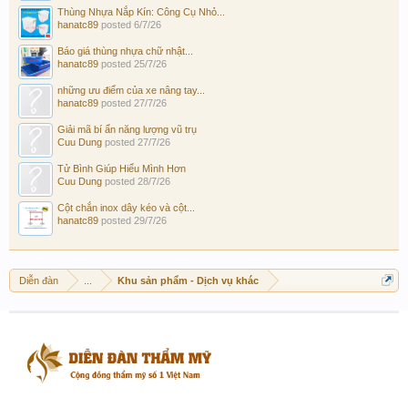
Thùng Nhựa Nắp Kín: Công Cụ Nhỏ...
hanatc89
posted
6/7/26
Báo giá thùng nhựa chữ nhật...
hanatc89
posted
25/7/26
những ưu điểm của xe nâng tay...
hanatc89
posted
27/7/26
Giải mã bí ẩn năng lượng vũ trụ
Cuu Dung
posted
27/7/26
Tử Bình Giúp Hiểu Mình Hơn
Cuu Dung
posted
28/7/26
Cột chắn inox dây kéo và cột...
hanatc89
posted
29/7/26
Diễn đàn
...
Khu sản phẩm - Dịch vụ khác