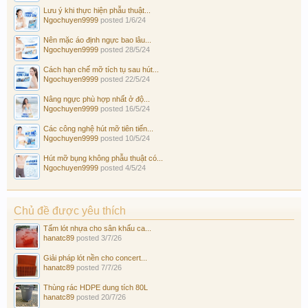
Lưu ý khi thực hiện phẫu thuật...
Ngochuyen9999
posted
1/6/24
Nên mặc áo định ngực bao lâu...
Ngochuyen9999
posted
28/5/24
Cách hạn chế mỡ tích tụ sau hút...
Ngochuyen9999
posted
22/5/24
Nâng ngực phù hợp nhất ở độ...
Ngochuyen9999
posted
16/5/24
Các công nghệ hút mỡ tiên tiến...
Ngochuyen9999
posted
10/5/24
Hút mỡ bụng không phẫu thuật có...
Ngochuyen9999
posted
4/5/24
Chủ đề được yêu thích
Tấm lót nhựa cho sân khấu ca...
hanatc89
posted
3/7/26
Giải pháp lót nền cho concert...
hanatc89
posted
7/7/26
Thùng rác HDPE dung tích 80L
hanatc89
posted
20/7/26