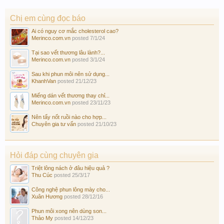
Chị em cùng đọc báo
Ai có nguy cơ mắc cholesterol cao?
Merinco.com.vn
posted
7/1/24
Tại sao vết thương lâu lành?...
Merinco.com.vn
posted
3/1/24
Sau khi phun môi nên sử dụng...
KhanhVan
posted
21/12/23
Miếng dán vết thương thay chỉ...
Merinco.com.vn
posted
23/11/23
Nên tẩy nốt ruồi nào cho hợp...
Chuyên gia tư vấn
posted
21/10/23
Hỏi đáp cùng chuyên gia
Triệt lông nách ở đâu hiệu quả ?
Thu Cúc
posted
25/3/17
Công nghệ phun lông mày cho...
Xuân Hương
posted
28/12/16
Phun môi xong nên dùng son...
Thảo My
posted
14/12/23