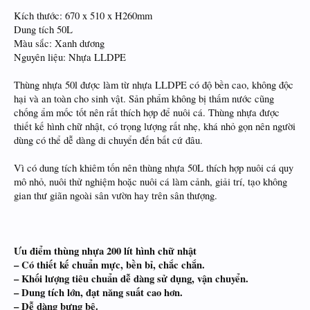
Kích thước: 670 x 510 x H260mm
Dung tích 50L
Màu sắc: Xanh dương
Nguyên liệu: Nhựa LLDPE
Thùng nhựa 50l được làm từ nhựa LLDPE có độ bền cao, không độc
hại và an toàn cho sinh vật. Sản phẩm không bị thấm nước cũng
chống ẩm mốc tốt nên rất thích hợp để nuôi cá. Thùng nhựa được
thiết kế hình chữ nhật, có trọng lượng rất nhẹ, khá nhỏ gọn nên người
dùng có thể dễ dàng di chuyển đến bất cứ đâu.
Vì có dung tích khiêm tốn nên thùng nhựa 50L thích hợp nuôi cá quy
mô nhỏ, nuôi thử nghiệm hoặc nuôi cá làm cảnh, giải trí, tạo không
gian thư giãn ngoài sân vườn hay trên sân thượng.
Ưu điểm thùng nhựa 200 lít hình chữ nhật
– Có thiết kế chuẩn mực, bền bỉ, chắc chắn.
– Khối lượng tiêu chuẩn dễ dàng sử dụng, vận chuyển.
– Dung tích lớn, đạt năng suất cao hơn.
– Dễ dàng bưng bê.