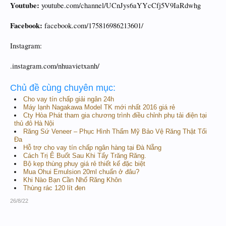
Youtube:
youtube.com/channel/UCnJys6aYYcCfj5V9IaRdwhg
Facebook:
facebook.com/175816986213601/
Instagram:
.instagram.com/nhuavietxanh/
Chủ đề cùng chuyên mục:
Cho vay tín chấp giải ngân 24h
Máy lạnh Nagakawa Model TK mới nhất 2016 giá rẻ
Cty Hòa Phát tham gia chương trình điều chỉnh phụ tải điện tại
thủ đô Hà Nội
Răng Sứ Veneer – Phục Hình Thẩm Mỹ Bảo Vệ Răng Thật Tối
Đa
Hỗ trợ cho vay tín chấp ngân hàng tại Đà Nẵng
Cách Trị Ê Buốt Sau Khi Tẩy Trăng Răng.
Bộ kẹp thùng phuy giá rẻ thiết kế đặc biệt
Mua Ohui Emulsion 20ml chuẩn ở đâu?
Khi Nào Bạn Cần Nhổ Răng Khôn
Thùng rác 120 lít đen
26/8/22