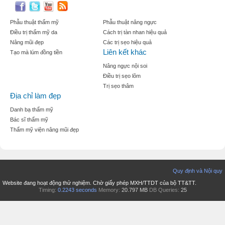
Phẫu thuật thẩm mỹ
Phẫu thuật nâng ngực
Điều trị thẩm mỹ da
Cách trị tàn nhan hiệu quả
Nâng mũi đẹp
Các trị sẹo hiệu quả
Liên kết khác
Tạo mà lúm đồng tiền
Nâng ngực nội soi
Điều trị sẹo lõm
Trị sẹo thâm
Địa chỉ làm đẹp
Danh bạ thẩm mỹ
Bác sĩ thẩm mỹ
Thẩm mỹ viện nâng mũi đẹp
Quy định và Nội quy
Website đang hoạt động thử nghiệm. Chờ giấy phép MXH/TTDT của bộ TT&TT.
Timing:
0.2243 seconds
Memory:
20.797 MB
DB Queries:
25