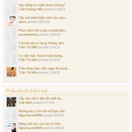
Sẹo trắng có chữa được không?
Trần Hoàng Hiếu
posted
13/9/23
Tẩy môi thâm bẩm sinh cho nam...
alovn
posted
10/11/16
Phun xăm môi xong có phải dặm...
tuvanthammy
posted
18/4/16
Trẻ hóa da có hại gì không, làm...
Trần Thị Mến
posted
21/4/16
Tư vấn mắt: Hai mí mắt không...
Trần Thị Mến
posted
21/4/16
Thêu lông mày mấy ngày thì bong...
Trần Thị Mến
posted
21/4/16
Phẫu thuật thẩm mỹ
Tẩy nốt ruồi ở đâu tốt nhất hà...
Huệ Minh
posted
27/7/19
Những lưu ý khi hút mỡ bạn cần...
Ngochuyen9999
posted
20/6/24
Nâng mũi bọc sụn tai có vĩnh...
Ngochuyen9999
posted
14/6/24