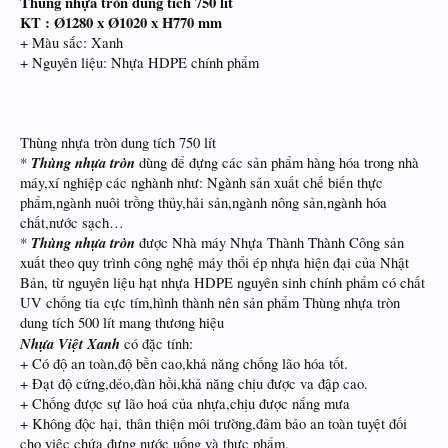
Thùng nhựa tròn dung tích 750 lít
KT : Ø1280 x Ø1020 x H770 mm
+ Màu sắc: Xanh
+ Nguyên liệu: Nhựa HDPE chính phẩm
Thùng nhựa tròn dung tích 750 lít
Thùng nhựa tròn
*
dùng để đựng các sản phẩm hàng hóa trong nhà
máy,xí nghiệp các nghành như: Ngành sản xuất chế biến thực
phẩm,ngành nuôi trồng thủy,hải sản,ngành nông sản,ngành hóa
chất,nước sạch…
Thùng nhựa tròn
*
được Nhà máy Nhựa Thành Thành Công sản
xuất theo quy trình công nghệ máy thổi ép nhựa hiện đại của Nhật
Bản, từ nguyên liệu hạt nhựa HDPE nguyên sinh chính phẩm có chất
UV chống tia cực tím,hình thành nên sản phẩm Thùng nhựa tròn
dung tích 500 lít mang thương hiệu
Nhựa Việt Xanh
có đặc tính:
+ Có độ an toàn,độ bền cao,khả năng chống lão hóa tốt.
+ Đạt độ cứng,dẻo,đàn hồi,khả năng chịu được va đập cao.
+ Chống được sự lão hoá của nhựa,chịu được nắng mưa
+ Không độc hại, thân thiện môi trường,đảm bảo an toàn tuyệt đối
cho việc chứa đựng nước uống và thực phẩm.