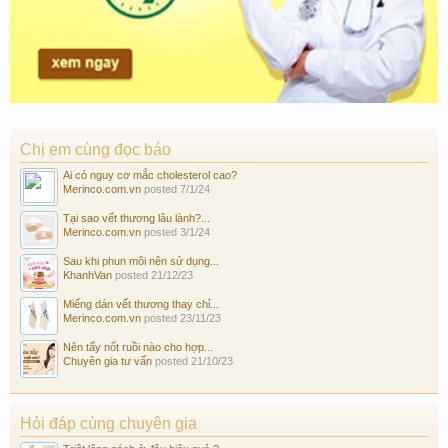
Chị em cùng đọc báo
Ai có nguy cơ mắc cholesterol cao?
Merinco.com.vn
posted
7/1/24
Tại sao vết thương lâu lành?...
Merinco.com.vn
posted
3/1/24
Sau khi phun môi nên sử dụng...
KhanhVan
posted
21/12/23
Miếng dán vết thương thay chỉ...
Merinco.com.vn
posted
23/11/23
Nên tẩy nốt ruồi nào cho hợp...
Chuyên gia tư vấn
posted
21/10/23
Hỏi đáp cùng chuyên gia