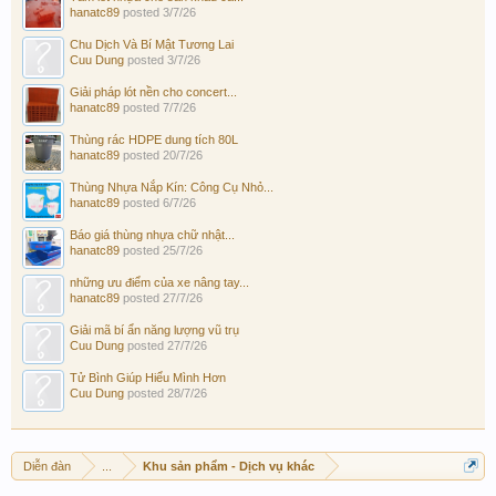
hanatc89
posted
3/7/26
Chu Dịch Và Bí Mật Tương Lai
Cuu Dung
posted
3/7/26
Giải pháp lót nền cho concert...
hanatc89
posted
7/7/26
Thùng rác HDPE dung tích 80L
hanatc89
posted
20/7/26
Thùng Nhựa Nắp Kín: Công Cụ Nhỏ...
hanatc89
posted
6/7/26
Báo giá thùng nhựa chữ nhật...
hanatc89
posted
25/7/26
những ưu điểm của xe nâng tay...
hanatc89
posted
27/7/26
Giải mã bí ẩn năng lượng vũ trụ
Cuu Dung
posted
27/7/26
Tử Bình Giúp Hiểu Mình Hơn
Cuu Dung
posted
28/7/26
Diễn đàn
...
Khu sản phẩm - Dịch vụ khác