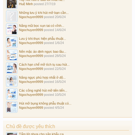
Huệ Minh
posted
27/7/19
Những lưu ý khi hút mỡ bạn cần...
Ngochuyen9999
posted
20/6/24
Nâng mũi bọc sụn tai có vĩnh...
Ngochuyen9999
posted
14/6/24
Lưu ý khi thực hiện phẫu thuật...
Ngochuyen9999
posted
1/6/24
Nên mặc áo định ngực bao lâu...
Ngochuyen9999
posted
28/5/24
Cách hạn chế mỡ tích tụ sau hút...
Ngochuyen9999
posted
22/5/24
Nâng ngực phù hợp nhất ở độ...
Ngochuyen9999
posted
16/5/24
Các công nghệ hút mỡ tiên tiến...
Ngochuyen9999
posted
10/5/24
Hút mỡ bụng không phẫu thuật có...
Ngochuyen9999
posted
4/5/24
Chủ đề được yêu thích
Tấm lót nhựa cho sân khấu ca...