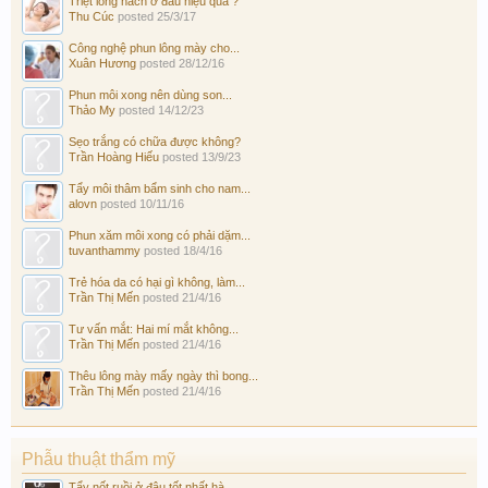
Triệt lông nách ở đâu hiệu quả ?
Thu Cúc
posted
25/3/17
Công nghệ phun lông mày cho...
Xuân Hương
posted
28/12/16
Phun môi xong nên dùng son...
Thảo My
posted
14/12/23
Sẹo trắng có chữa được không?
Trần Hoàng Hiếu
posted
13/9/23
Tẩy môi thâm bẩm sinh cho nam...
alovn
posted
10/11/16
Phun xăm môi xong có phải dặm...
tuvanthammy
posted
18/4/16
Trẻ hóa da có hại gì không, làm...
Trần Thị Mến
posted
21/4/16
Tư vấn mắt: Hai mí mắt không...
Trần Thị Mến
posted
21/4/16
Thêu lông mày mấy ngày thì bong...
Trần Thị Mến
posted
21/4/16
Phẫu thuật thẩm mỹ
Tẩy nốt ruồi ở đâu tốt nhất hà...