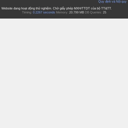
Quy định và Nội quy
Website đang hoạt động thử nghiệm. Chờ giấy phép MXH/TTDT của bộ TT&TT.
Timing:
0.2267 seconds
Memory:
20.799 MB
DB Queries:
25