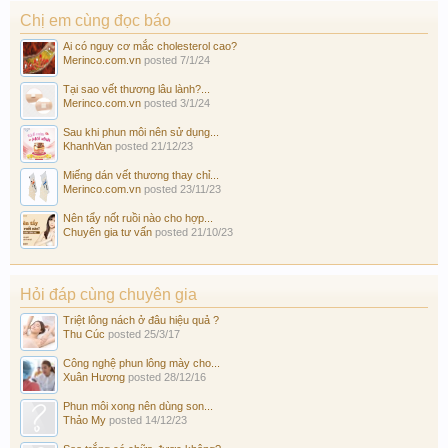
Chị em cùng đọc báo
Ai có nguy cơ mắc cholesterol cao?
Merinco.com.vn
posted
7/1/24
Tại sao vết thương lâu lành?...
Merinco.com.vn
posted
3/1/24
Sau khi phun môi nên sử dụng...
KhanhVan
posted
21/12/23
Miếng dán vết thương thay chỉ...
Merinco.com.vn
posted
23/11/23
Nên tẩy nốt ruồi nào cho hợp...
Chuyên gia tư vấn
posted
21/10/23
Hỏi đáp cùng chuyên gia
Triệt lông nách ở đâu hiệu quả ?
Thu Cúc
posted
25/3/17
Công nghệ phun lông mày cho...
Xuân Hương
posted
28/12/16
Phun môi xong nên dùng son...
Thảo My
posted
14/12/23