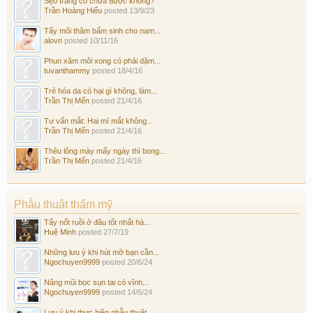
Sẹo trắng có chữa được không?
Trần Hoàng Hiếu
posted
13/9/23
Tẩy môi thâm bẩm sinh cho nam...
alovn
posted
10/11/16
Phun xăm môi xong có phải dặm...
tuvanthammy
posted
18/4/16
Trẻ hóa da có hại gì không, làm...
Trần Thị Mến
posted
21/4/16
Tư vấn mắt: Hai mí mắt không...
Trần Thị Mến
posted
21/4/16
Thêu lông mày mấy ngày thì bong...
Trần Thị Mến
posted
21/4/16
Phẫu thuật thẩm mỹ
Tẩy nốt ruồi ở đâu tốt nhất hà...
Huệ Minh
posted
27/7/19
Những lưu ý khi hút mỡ bạn cần...
Ngochuyen9999
posted
20/6/24
Nâng mũi bọc sụn tai có vĩnh...
Ngochuyen9999
posted
14/6/24
Lưu ý khi thực hiện phẫu thuật...