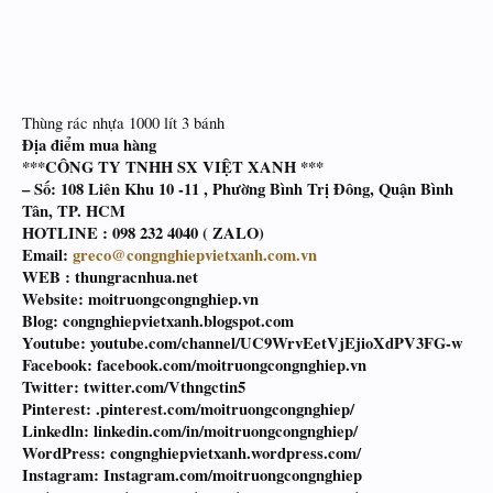
Thùng rác nhựa 1000 lít 3 bánh
Địa điểm mua hàng
***CÔNG TY TNHH SX VIỆT XANH ***
– Số: 108 Liên Khu 10 -11 , Phường Bình Trị Đông, Quận Bình
Tân, TP. HCM
HOTLINE :
098 232 4040 ( ZALO)
Email:
greco@congnghiepvietxanh.com.vn
WEB : thungracnhua.net
Website: moitruongcongnghiep.vn
Blog: congnghiepvietxanh.blogspot.com
Youtube: youtube.com/channel/UC9WrvEetVjEjioXdPV3FG-w
Facebook: facebook.com/moitruongcongnghiep.vn
Twitter: twitter.com/Vthngctin5
Pinterest: .pinterest.com/moitruongcongnghiep/
Linkedln: linkedin.com/in/moitruongcongnghiep/
WordPress: congnghiepvietxanh.wordpress.com/
Instagram: Instagram.com/moitruongcongnghiep