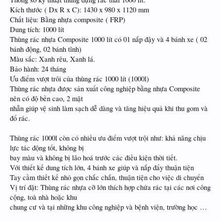
Kích thước ( Dx R x C): 1430 x 980 x 1120 mm
Chất liệu: Bằng nhựa composite ( FRP)
Dung tích: 1000 lít
Thùng rác nhựa Composite 1000 lít có 01 nắp đậy và 4 bánh xe ( 02
bánh động, 02 bánh tĩnh)
Màu sắc: Xanh rêu, Xanh lá.
Bảo hành: 24 tháng
Ưu điểm vượt trôi của thùng rác 1000 lít (1000l)
Thùng rác nhựa được sản xuất công nghiệp bằng nhựa Composite
nên có độ bền cao, 2 mặt
nhẵn giúp vệ sinh làm sạch dễ dàng và tăng hiệu quả khi thu gom và
đổ rác.
Thùng rác 1000l còn có nhiều ưu điểm vượt trội như: khả năng chịu
lực tác động tốt, không bị
bay màu và không bị lão hoá trước các điều kiện thời tiết.
Với thiết kế dung tích lớn, 4 bánh xe giúp và nắp đẩy thuận tiện
Tay cầm thiết kế nhỏ gọn chắc chắn, thuận tiện cho việc di chuyển
Vị trí đặt: Thùng rác nhựa cỡ lớn thích hợp chứa rác tại các nơi công
cộng, toà nhà hoặc khu
chung cư và tại những khu công nghiệp và bệnh viện, trường học …