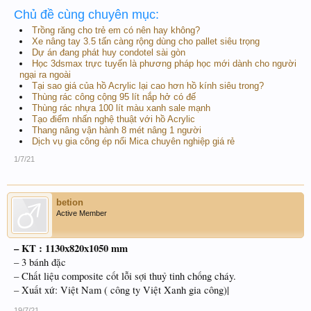
Chủ đề cùng chuyên mục:
Trồng răng cho trẻ em có nên hay không?
Xe nâng tay 3.5 tấn càng rộng dùng cho pallet siêu trọng
Dự án đang phát huy condotel sài gòn
Học 3dsmax trực tuyến là phương pháp học mới dành cho người
ngại ra ngoài
Tại sao giá của hồ Acrylic lại cao hơn hồ kính siêu trong?
Thùng rác công cộng 95 lít nắp hở có đế
Thùng rác nhựa 100 lít màu xanh sale mạnh
Tạo điểm nhấn nghệ thuật với hồ Acrylic
Thang nâng vận hành 8 mét nâng 1 người
Dịch vụ gia công ép nổi Mica chuyên nghiệp giá rẻ
1/7/21
betion
Active Member
– KT : 1130x820x1050 mm
– 3 bánh đặc
– Chất liệu composite cốt lỗi sợi thuỷ tinh chống cháy.
– Xuất xứ: Việt Nam ( công ty Việt Xanh gia công)|
19/7/21