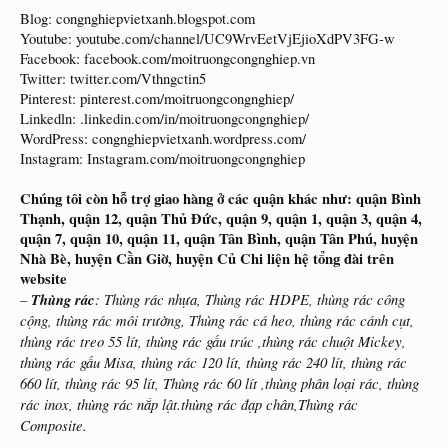
Blog: congnghiepvietxanh.blogspot.com
Youtube: youtube.com/channel/UC9WrvEetVjEjioXdPV3FG-w
Facebook: facebook.com/moitruongcongnghiep.vn
Twitter: twitter.com/Vthngctin5
Pinterest: pinterest.com/moitruongcongnghiep/
Linkedln: .linkedin.com/in/moitruongcongnghiep/
WordPress: congnghiepvietxanh.wordpress.com/
Instagram: Instagram.com/moitruongcongnghiep
Chúng tôi còn hỗ trợ giao hàng ở các quận khác như: quận Bình
Thạnh, quận 12, quận Thủ Đức, quận 9, quận 1, quận 3, quận 4,
quận 7, quận 10, quận 11, quận Tân Bình, quận Tân Phú, huyện
Nhà Bè, huyện Cần Giờ, huyện Củ Chi liện hệ tổng đài trên
website
–
Thùng rác
: Thùng rác nhựa, Thùng rác HDPE, thùng rác công
cộng, thùng rác môi trường, Thùng rác cá heo, thùng rác cánh cụt,
thùng rác treo 55 lít, thùng rác gấu trúc ,thùng rác chuột Mickey,
thùng rác gấu Misa, thùng rác 120 lít, thùng rác 240 lít, thùng rác
660 lít, thùng rác 95 lít, Thùng rác 60 lít ,thùng phân loại rác, thùng
rác inox, thùng rác nắp lật.thùng rác đạp chân,Thùng rác
Composite.