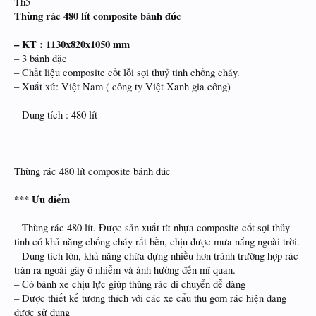
Th5
Thùng rác 480 lít composite bánh đúc
– KT : 1130x820x1050 mm
– 3 bánh đặc
– Chất liệu composite cốt lỗi sợi thuỷ tinh chống cháy.
– Xuất xứ: Việt Nam ( công ty Việt Xanh gia công)
– Dung tích : 480 lít
Thùng rác 480 lít composite bánh đúc
*** Ưu điểm
– Thùng rác 480 lít. Được sản xuất từ nhựa composite cốt sợi thủy
tinh có khả năng chống cháy rất bền, chịu được mưa nắng ngoài trời.
– Dung tích lớn, khả năng chứa đựng nhiều hơn tránh trường hợp rác
tràn ra ngoài gây ô nhiễm và ảnh hưởng đến mĩ quan.
– Có bánh xe chịu lực giúp thùng rác di chuyển dễ dàng
– Được thiết kế tương thích với các xe cẩu thu gom rác hiện đang
được sử dụng