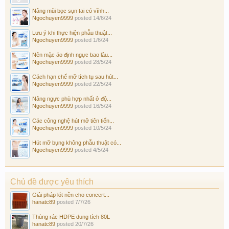
Nâng mũi bọc sụn tai có vĩnh...
Ngochuyen9999
posted
14/6/24
Lưu ý khi thực hiện phẫu thuật...
Ngochuyen9999
posted
1/6/24
Nên mặc áo định ngực bao lâu...
Ngochuyen9999
posted
28/5/24
Cách hạn chế mỡ tích tụ sau hút...
Ngochuyen9999
posted
22/5/24
Nâng ngực phù hợp nhất ở độ...
Ngochuyen9999
posted
16/5/24
Các công nghệ hút mỡ tiên tiến...
Ngochuyen9999
posted
10/5/24
Hút mỡ bụng không phẫu thuật có...
Ngochuyen9999
posted
4/5/24
Chủ đề được yêu thích
Giải pháp lót nền cho concert...
hanatc89
posted
7/7/26
Thùng rác HDPE dung tích 80L
hanatc89
posted
20/7/26