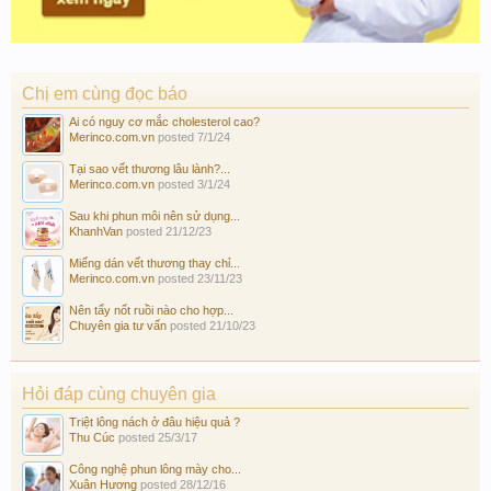
Chị em cùng đọc báo
Ai có nguy cơ mắc cholesterol cao?
Merinco.com.vn
posted
7/1/24
Tại sao vết thương lâu lành?...
Merinco.com.vn
posted
3/1/24
Sau khi phun môi nên sử dụng...
KhanhVan
posted
21/12/23
Miếng dán vết thương thay chỉ...
Merinco.com.vn
posted
23/11/23
Nên tẩy nốt ruồi nào cho hợp...
Chuyên gia tư vấn
posted
21/10/23
Hỏi đáp cùng chuyên gia
Triệt lông nách ở đâu hiệu quả ?
Thu Cúc
posted
25/3/17
Công nghệ phun lông mày cho...
Xuân Hương
posted
28/12/16