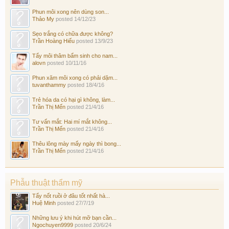
Phun môi xong nên dùng son...
Thảo My
posted
14/12/23
Sẹo trắng có chữa được không?
Trần Hoàng Hiếu
posted
13/9/23
Tẩy môi thâm bẩm sinh cho nam...
alovn
posted
10/11/16
Phun xăm môi xong có phải dặm...
tuvanthammy
posted
18/4/16
Trẻ hóa da có hại gì không, làm...
Trần Thị Mến
posted
21/4/16
Tư vấn mắt: Hai mí mắt không...
Trần Thị Mến
posted
21/4/16
Thêu lông mày mấy ngày thì bong...
Trần Thị Mến
posted
21/4/16
Phẫu thuật thẩm mỹ
Tẩy nốt ruồi ở đâu tốt nhất hà...
Huệ Minh
posted
27/7/19
Những lưu ý khi hút mỡ bạn cần...
Ngochuyen9999
posted
20/6/24