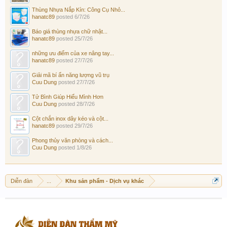
Thùng Nhựa Nắp Kín: Công Cụ Nhỏ...
hanatc89
posted
6/7/26
Báo giá thùng nhựa chữ nhật...
hanatc89
posted
25/7/26
những ưu điểm của xe nâng tay...
hanatc89
posted
27/7/26
Giải mã bí ẩn năng lượng vũ trụ
Cuu Dung
posted
27/7/26
Tử Bình Giúp Hiểu Mình Hơn
Cuu Dung
posted
28/7/26
Cột chắn inox dây kéo và cột...
hanatc89
posted
29/7/26
Phong thủy văn phòng và cách...
Cuu Dung
posted
1/8/26
Diễn đàn
...
Khu sản phẩm - Dịch vụ khác