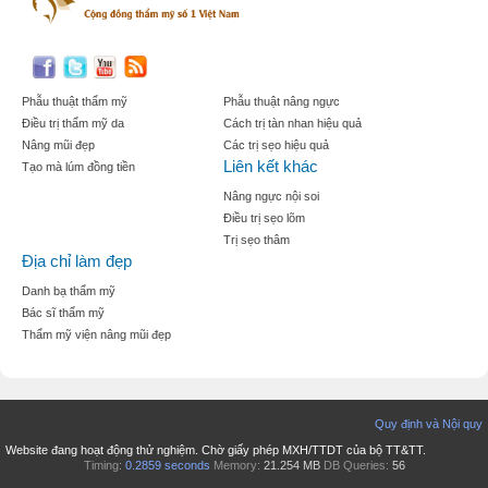
Phẫu thuật thẩm mỹ
Phẫu thuật nâng ngực
Điều trị thẩm mỹ da
Cách trị tàn nhan hiệu quả
Nâng mũi đẹp
Các trị sẹo hiệu quả
Liên kết khác
Tạo mà lúm đồng tiền
Nâng ngực nội soi
Điều trị sẹo lõm
Trị sẹo thâm
Địa chỉ làm đẹp
Danh bạ thẩm mỹ
Bác sĩ thẩm mỹ
Thẩm mỹ viện nâng mũi đẹp
Quy định và Nội quy
Website đang hoạt động thử nghiệm. Chờ giấy phép MXH/TTDT của bộ TT&TT.
Timing:
0.2859 seconds
Memory:
21.254 MB
DB Queries:
56