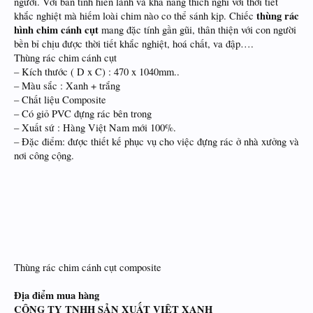
người. Với bản tính hiền lành và khả năng thích nghi với thời tiết
thùng rác
khắc nghiệt mà hiếm loài chim nào co thể sánh kịp. Chiếc
hình chim cánh cụt
mang đặc tính gần gũi, thân thiện với con người
bền bỉ chịu được thời tiết khắc nghiệt, hoá chất, va đập….
Thùng rác chim cánh cụt
– Kích thước ( D x C) : 470 x 1040mm..
– Màu sắc : Xanh + trắng
– Chất liệu Composite
– Có giỏ PVC đựng rác bên trong
– Xuất sứ : Hàng Việt Nam mới 100%.
– Đặc điểm: được thiết kế phục vụ cho việc đựng rác ở nhà xưởng và
nơi công cộng.
Thùng rác chim cánh cụt composite
Địa điểm mua hàng
CÔNG TY TNHH SẢN XUẤT VIỆT XANH