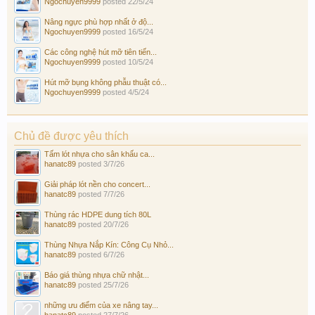
Ngochuyen9999
posted
22/5/24
Nâng ngực phù hợp nhất ở độ...
Ngochuyen9999
posted
16/5/24
Các công nghệ hút mỡ tiên tiến...
Ngochuyen9999
posted
10/5/24
Hút mỡ bụng không phẫu thuật có...
Ngochuyen9999
posted
4/5/24
Chủ đề được yêu thích
Tấm lót nhựa cho sân khấu ca...
hanatc89
posted
3/7/26
Giải pháp lót nền cho concert...
hanatc89
posted
7/7/26
Thùng rác HDPE dung tích 80L
hanatc89
posted
20/7/26
Thùng Nhựa Nắp Kín: Công Cụ Nhỏ...
hanatc89
posted
6/7/26
Báo giá thùng nhựa chữ nhật...
hanatc89
posted
25/7/26
những ưu điểm của xe nâng tay...
hanatc89
posted
27/7/26