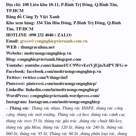
Địa chỉ: 108 Liên khu 10-11, P.Bình Trị Đông, Q.Bình Tân,
TP.HCM
Bảng đồ Công Ty Việt Xanh
Kho xem hàng: 334 Tân Hòa Đông, P.Bình Trị Đông, Q.Bình
Tân, TP.HCM
HOTLINE :098 232 4040 ( ZALO)
Email:
greco@congnghiepvietxanh.com.vn
WEB : thungracnhua.net
Website: moitruongcongnghiep.vn
Blog: congnghiepvietxanh.blogspot.com
Youtube: youtube.com/channel/UC9WrvEetVjEjioXdPV3FG-w
Facebook: facebook.com/moitruongcongnghiep.vn
Twitter: twitter.com/Vthngctin5
Pinterest: pinterest.com/moitruongcongnghiep/
Linkedln: linkedin.com/in/moitruongcongnghiep/
WordPress: congnghiepvietxanh.wordpress.com/
Instagram: Instagram.com/moitruongcongnghiep
–
Thùng rác
: Thùng rác nhựa, Thùng rác HDPE, thùng rác công
cộng, thùng rác môi trường, Thùng rác cá heo, thùng rác cánh cụt,
thùng rác treo 55 lít, thùng rác gấu trúc ,thùng rác chuột Mickey,
thùng rác gấu Misa, thùng rác 120 lít, thùng rác 240 lít, thùng rác
660 lít, thùng rác 95 lít, Thùng rác 60 lít ,thùng phân loại rác, thùng