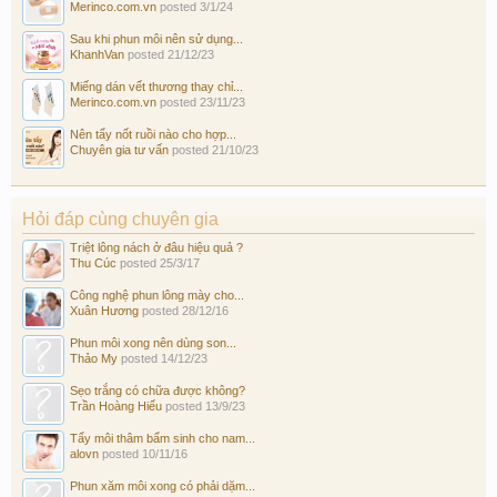
Merinco.com.vn
posted
3/1/24
Sau khi phun môi nên sử dụng...
KhanhVan
posted
21/12/23
Miếng dán vết thương thay chỉ...
Merinco.com.vn
posted
23/11/23
Nên tẩy nốt ruồi nào cho hợp...
Chuyên gia tư vấn
posted
21/10/23
Hỏi đáp cùng chuyên gia
Triệt lông nách ở đâu hiệu quả ?
Thu Cúc
posted
25/3/17
Công nghệ phun lông mày cho...
Xuân Hương
posted
28/12/16
Phun môi xong nên dùng son...
Thảo My
posted
14/12/23
Sẹo trắng có chữa được không?
Trần Hoàng Hiếu
posted
13/9/23
Tẩy môi thâm bẩm sinh cho nam...
alovn
posted
10/11/16
Phun xăm môi xong có phải dặm...