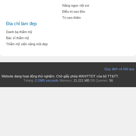
Nâng ngực nội soi
Điều trị sẹo lõm
Trị sẹo thâm
Địa chỉ làm đẹp
Danh bạ thẩm mỹ
Bác sĩ thẩm mỹ
Thẩm mỹ viện nâng mũi đẹp
Quy định và Nội quy
Website đang hoạt động thử nghiệm. Chờ giấy phép MXH/TTDT của bộ TT&TT.
Timing:
0.2985 seconds
Memory:
21.221 MB
DB Queries:
56