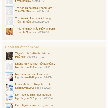
tuvanthammy
posted
18/4/16
Trẻ hóa da có hại gì không, làm...
Trần Thị Mến
posted
21/4/16
Tư vấn mắt: Hai mí mắt không...
Trần Thị Mến
posted
21/4/16
Thêu lông mày mấy ngày thì bong...
Trần Thị Mến
posted
21/4/16
Phẫu thuật thẩm mỹ
Tẩy nốt ruồi ở đâu tốt nhất hà...
Huệ Minh
posted
27/7/19
Những lưu ý khi hút mỡ bạn cần...
Ngochuyen9999
posted
20/6/24
Nâng mũi bọc sụn tai có vĩnh...
Ngochuyen9999
posted
14/6/24
Lưu ý khi thực hiện phẫu thuật...
Ngochuyen9999
posted
1/6/24
Nên mặc áo định ngực bao lâu...
Ngochuyen9999
posted
28/5/24
Cách hạn chế mỡ tích tụ sau hút...