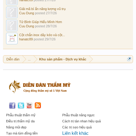
Giải mã bí ẩn năng lượng vũ trụ
Cuu Dung
posted
27/7/26
Tử Bình Giúp Hiểu Mình Hơn
Cuu Dung
posted
28/7/26
Cột chắn inox dây kéo và cột...
hanatc89
posted
29/7/26
Diễn đàn
...
Khu sản phẩm - Dịch vụ khác
Phẫu thuật thẩm mỹ
Phẫu thuật nâng ngực
Điều trị thẩm mỹ da
Cách trị tàn nhan hiệu quả
Nâng mũi đẹp
Các trị sẹo hiệu quả
Liên kết khác
Tạo mà lúm đồng tiền