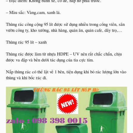
– Đặc điểm: Không bánh xe, có đế, nắp hở phía trước.
– Màu sắc: Vàng,cam, xanh lá.
Thùng rác công cộng 95 lít được sử dụng nhiều trong công viên, sân
vườn công ty, kho xưởng, nhà hàng, quán ăn, quán cafe, dãy trọ,…
Thùng rác 95 lít – xanh
Thùng rác được làm từ nhựa HDPE – UV nên rất chắc chắn, chịu
được va đập và bền dưới tác dụng của tia cực tím.
Nắp thùng rác có thể lật về 1 bên, tiện dụng khi bỏ rác lượng lớn vào
thùng và khi bốc rác đi.