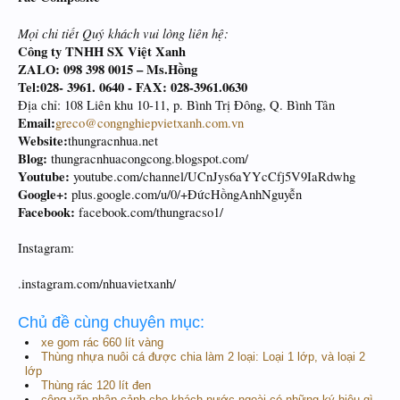
Mọi chi tiết Quý khách vui lòng liên hệ:
Công ty TNHH SX Việt Xanh
ZALO: 098 398 0015 – Ms.Hồng
Tel:028- 3961. 0640 - FAX: 028-3961.0630
Địa chỉ: 108 Liên khu 10-11, p. Bình Trị Đông, Q. Bình Tân
Email:
greco@congnghiepvietxanh.com.vn
Website:
thungracnhua.net
Blog:
thungracnhuacongcong.blogspot.com/
Youtube:
youtube.com/channel/UCnJys6aYYcCfj5V9IaRdwhg
Google+:
plus.google.com/u/0/+ĐứcHồngAnhNguyễn
Facebook:
facebook.com/thungracso1/
Instagram:
.instagram.com/nhuavietxanh/
Chủ đề cùng chuyên mục:
xe gom rác 660 lít vàng
Thùng nhựa nuôi cá được chia làm 2 loại: Loại 1 lớp, và loại 2
lớp
Thùng rác 120 lít đen
công văn nhập cảnh cho khách nước ngoài có những ký hiệu gì