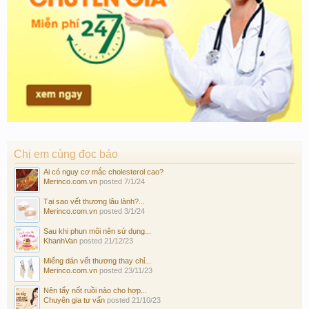
Chị em cùng đọc báo
Ai có nguy cơ mắc cholesterol cao?
Merinco.com.vn
posted
7/1/24
Tại sao vết thương lâu lành?...
Merinco.com.vn
posted
3/1/24
Sau khi phun môi nên sử dụng...
KhanhVan
posted
21/12/23
Miếng dán vết thương thay chỉ...
Merinco.com.vn
posted
23/11/23
Nên tẩy nốt ruồi nào cho hợp...
Chuyên gia tư vấn
posted
21/10/23