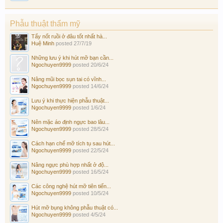
Phẫu thuật thẩm mỹ
Tẩy nốt ruồi ở đâu tốt nhất hà...
Huệ Minh
posted
27/7/19
Những lưu ý khi hút mỡ bạn cần...
Ngochuyen9999
posted
20/6/24
Nâng mũi bọc sụn tai có vĩnh...
Ngochuyen9999
posted
14/6/24
Lưu ý khi thực hiện phẫu thuật...
Ngochuyen9999
posted
1/6/24
Nên mặc áo định ngực bao lâu...
Ngochuyen9999
posted
28/5/24
Cách hạn chế mỡ tích tụ sau hút...
Ngochuyen9999
posted
22/5/24
Nâng ngực phù hợp nhất ở độ...
Ngochuyen9999
posted
16/5/24
Các công nghệ hút mỡ tiên tiến...
Ngochuyen9999
posted
10/5/24
Hút mỡ bụng không phẫu thuật có...
Ngochuyen9999
posted
4/5/24