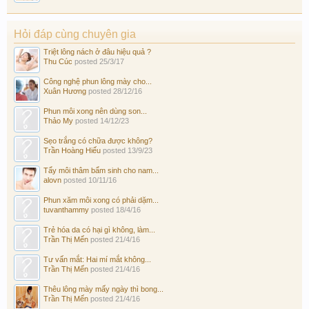
Hỏi đáp cùng chuyên gia
Triệt lông nách ở đâu hiệu quả ?
Thu Cúc
posted
25/3/17
Công nghệ phun lông mày cho...
Xuân Hương
posted
28/12/16
Phun môi xong nên dùng son...
Thảo My
posted
14/12/23
Sẹo trắng có chữa được không?
Trần Hoàng Hiếu
posted
13/9/23
Tẩy môi thâm bẩm sinh cho nam...
alovn
posted
10/11/16
Phun xăm môi xong có phải dặm...
tuvanthammy
posted
18/4/16
Trẻ hóa da có hại gì không, làm...
Trần Thị Mến
posted
21/4/16
Tư vấn mắt: Hai mí mắt không...
Trần Thị Mến
posted
21/4/16
Thêu lông mày mấy ngày thì bong...
Trần Thị Mến
posted
21/4/16