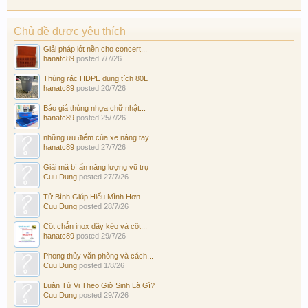
Chủ đề được yêu thích
Giải pháp lót nền cho concert...
hanatc89
posted
7/7/26
Thùng rác HDPE dung tích 80L
hanatc89
posted
20/7/26
Báo giá thùng nhựa chữ nhật...
hanatc89
posted
25/7/26
những ưu điểm của xe nâng tay...
hanatc89
posted
27/7/26
Giải mã bí ẩn năng lượng vũ trụ
Cuu Dung
posted
27/7/26
Tử Bình Giúp Hiểu Mình Hơn
Cuu Dung
posted
28/7/26
Cột chắn inox dây kéo và cột...
hanatc89
posted
29/7/26
Phong thủy văn phòng và cách...
Cuu Dung
posted
1/8/26
Luận Tử Vi Theo Giờ Sinh Là Gì?
Cuu Dung
posted
29/7/26