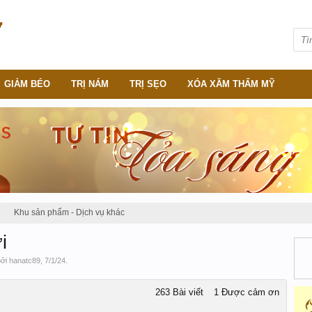
GIẢM BÉO
TRỊ NÁM
TRỊ SẸO
XÓA XĂM THẨM MỸ
Khu sản phẩm - Dịch vụ khác
i
bởi
hanatc89
,
7/1/24
.
263 Bài viết
1 Được cảm ơn