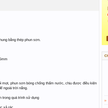
 khung bằng thép phun sơn.
C
815mm
i mọt, phun sơn bóng chống thấm nước, chịu được điều kiện
ể ngoài trời nắng.
n trong quá trình sử dụng
ệc xả rác