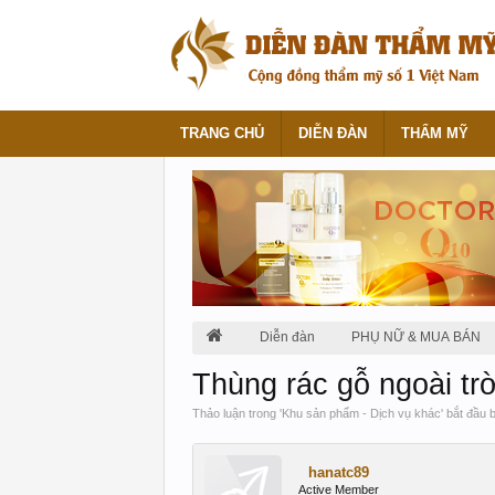
TRANG CHỦ
DIỄN ĐÀN
THẨM MỸ
Diễn đàn
PHỤ NỮ & MUA BÁN
Thùng rác gỗ ngoài trờ
Thảo luận trong '
Khu sản phẩm - Dịch vụ khác
' bắt đầu 
hanatc89
Active Member