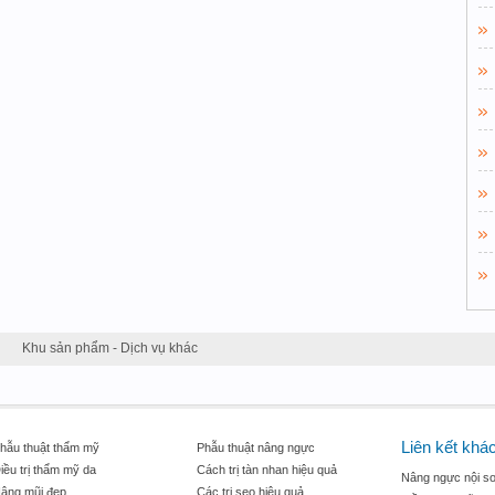
Khu sản phẩm - Dịch vụ khác
Liên kết khá
hẫu thuật thẩm mỹ
Phẫu thuật nâng ngực
iều trị thẩm mỹ da
Cách trị tàn nhan hiệu quả
Nâng ngực nội so
âng mũi đẹp
Các trị sẹo hiệu quả