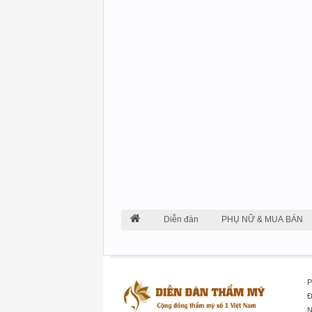
Diễn đàn
PHỤ NỮ & MUA BÁN
P
Đ
N