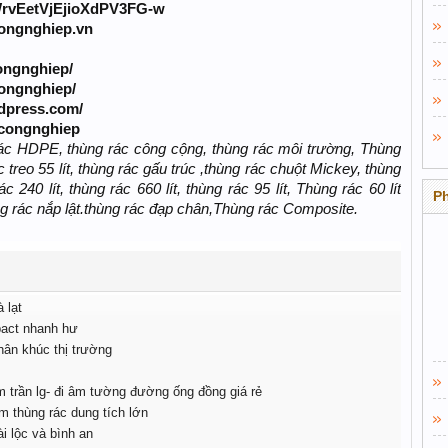
WrvEetVjEjioXdPV3FG-w
ongnghiep.vn
ongnghiep/
congnghiep/
dpress.com/
gcongnghiep
ác HDPE, thùng rác công cộng, thùng rác môi trường, Thùng
 treo 55 lít, thùng rác gấu trúc ,thùng rác chuột Mickey, thùng
c 240 lít, thùng rác 660 lít, thùng rác 95 lít, Thùng rác 60 lít
P
ùng rác nắp lật.thùng rác đạp chân,Thùng rác Composite.
 lạt
act nhanh hư
hân khúc thị trường
 trần lg- đi âm tường đường ống đồng giá rẻ
m thùng rác dung tích lớn
i lộc và bình an