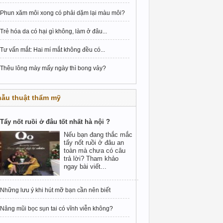
Phun xăm môi xong có phải dặm lại màu môi?
Trẻ hóa da có hại gì không, làm ở đâu...
Tư vấn mắt: Hai mí mắt không đều có...
Thêu lông mày mấy ngày thì bong vảy?
hẫu thuật thẩm mỹ
Tẩy nốt ruồi ở đâu tốt nhất hà nội ?
Nếu bạn đang thắc mắc
tẩy nốt ruồi ở đâu an
toàn mà chưa có câu
trả lời? Tham khảo
ngay bài viết...
Những lưu ý khi hút mỡ bạn cần nên biết
Nâng mũi bọc sụn tai có vĩnh viễn không?