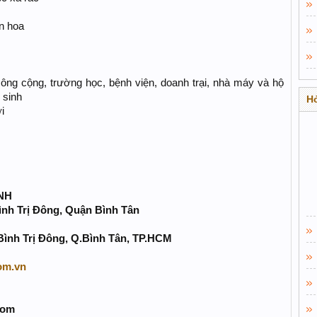
n hoa
 công cộng, trường học, bệnh viện, doanh trại, nhà máy và hộ
 sinh
Hỏ
i
NH
ình Trị Đông, Quận Bình Tân
Bình Trị Đông, Q.Bình Tân, TP.HCM
om.vn
com