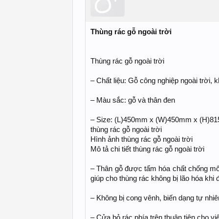
Thùng rác gỗ ngoài trời
Thùng rác gỗ ngoài trời
– Chất liệu: Gỗ công nghiệp ngoài trời,
– Màu sắc: gỗ và thân đen
– Size: (L)450mm x (W)450mm x (H)
thùng rác gỗ ngoài trời
Hình ảnh thùng rác gỗ ngoài trời
Mô tả chi tiết thùng rác gỗ ngoài trời
– Thân gỗ được tẩm hóa chất chống mố
giúp cho thùng rác không bị lão hóa khi đ
– Không bị cong vênh, biến dạng tự nhiê
– Cửa bỏ rác phía trên thuận tiện cho vi