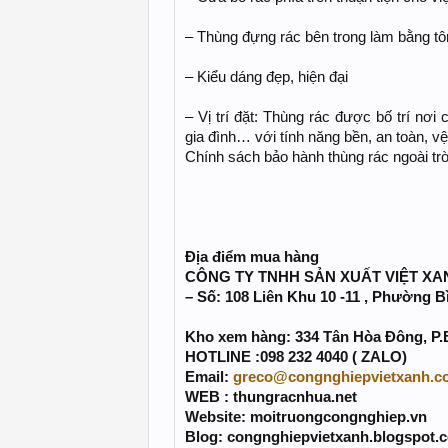
– Thùng đựng rác bên trong làm bằng tô
– Kiểu dáng đẹp, hiện đại
– Vị trí đặt: Thùng rác được bố trí nơi
gia đình… với tính năng bền, an toàn, vệ
Chính sách bảo hành thùng rác ngoài trờ
Địa điểm mua hàng
CÔNG TY TNHH SẢN XUẤT VIỆT XA
– Số: 108 Liên Khu 10 -11 , Phường B
Kho xem hàng: 334 Tân Hòa Đông, P.
HOTLINE :098 232 4040 ( ZALO)
Email:
greco@congnghiepvietxanh.c
WEB : thungracnhua.net
Website: moitruongcongnghiep.vn
Blog: congnghiepvietxanh.blogspot.