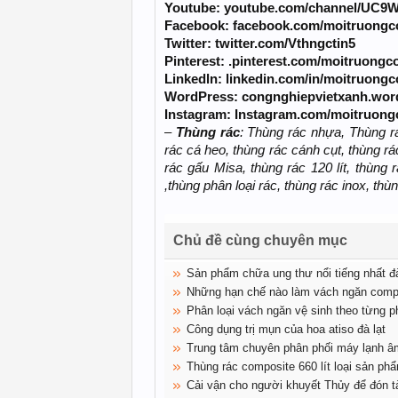
Youtube: youtube.com/channel/UC9
Facebook: facebook.com/moitruongc
Twitter: twitter.com/Vthngctin5
Pinterest: .pinterest.com/moitruongc
Linkedln: linkedin.com/in/moitruong
WordPress: congnghiepvietxanh.wor
Instagram: Instagram.com/moitruon
–
Thùng rác
: Thùng rác nhựa, Thùng r
rác cá heo, thùng rác cánh cụt, thùng rác
rác gấu Misa, thùng rác 120 lít, thùng rá
,thùng phân loại rác, thùng rác inox, th
Chủ đề cùng chuyên mục
Sản phẩm chữa ung thư nổi tiếng nhất đà
Những hạn chế nào làm vách ngăn comp
Phân loại vách ngăn vệ sinh theo từng p
Công dụng trị mụn của hoa atiso đà lạt
Trung tâm chuyên phân phối máy lạnh âm
Thùng rác composite 660 lít loại sản phẩ
Cải vận cho người khuyết Thủy để đón tà