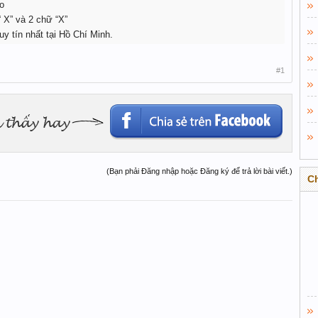
o
“ X” và 2 chữ “X”
y tín nhất tại Hồ Chí Minh.
#1
(Bạn phải Đăng nhập hoặc Đăng ký để trả lời bài viết.)
C