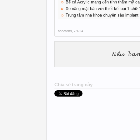
Bể cá Acrylic mang đến tính thẩm mỹ ca
Xe nâng mặt bàn với thiết kế loại 1 chữ 
Trung tâm nha khoa chuyên sâu implant u
hanatc89
,
7/1/24
Chia sẻ trang này