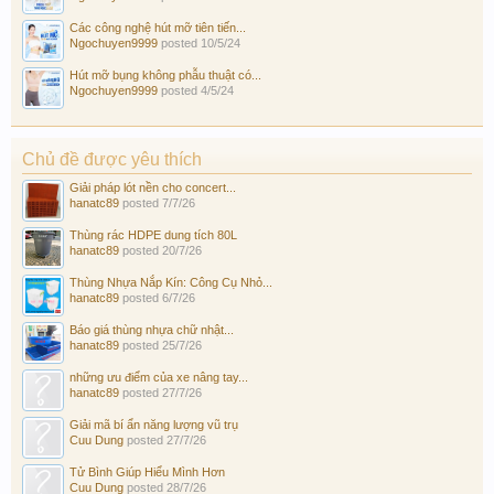
Các công nghệ hút mỡ tiên tiến...
Ngochuyen9999
posted
10/5/24
Hút mỡ bụng không phẫu thuật có...
Ngochuyen9999
posted
4/5/24
Chủ đề được yêu thích
Giải pháp lót nền cho concert...
hanatc89
posted
7/7/26
Thùng rác HDPE dung tích 80L
hanatc89
posted
20/7/26
Thùng Nhựa Nắp Kín: Công Cụ Nhỏ...
hanatc89
posted
6/7/26
Báo giá thùng nhựa chữ nhật...
hanatc89
posted
25/7/26
những ưu điểm của xe nâng tay...
hanatc89
posted
27/7/26
Giải mã bí ẩn năng lượng vũ trụ
Cuu Dung
posted
27/7/26
Tử Bình Giúp Hiểu Mình Hơn
Cuu Dung
posted
28/7/26