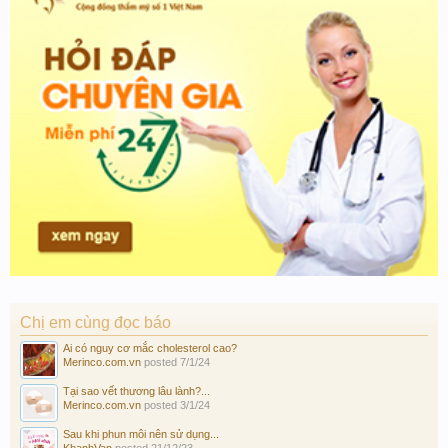
Chị em cùng đọc báo
Ai có nguy cơ mắc cholesterol cao?
Merinco.com.vn
posted
7/1/24
Tại sao vết thương lâu lành?...
Merinco.com.vn
posted
3/1/24
Sau khi phun môi nên sử dụng...
KhanhVan
posted
21/12/23