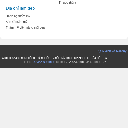
Trị sẹo thâm
Địa chỉ làm đẹp
Danh bạ thẩm mỹ
Bác sĩ thẩm mỹ
Thẩm mỹ viện nâng mũi đẹp
Quy định và Nội quy
Website đang hoạt động thử nghiệm. Chờ giấy phép MXH/TTDT của bộ TT&TT.
Timing:
0.2335 seconds
Memory:
20.832 MB
DB Queries:
25