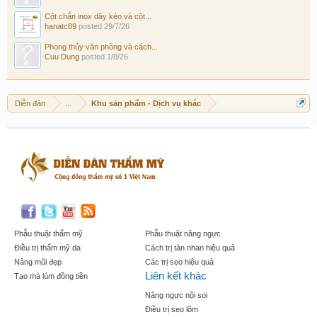
Cột chắn inox dây kéo và cột...
hanatc89
posted
29/7/26
Phong thủy văn phòng và cách...
Cuu Dung
posted
1/8/26
Diễn đàn
...
Khu sản phẩm - Dịch vụ khác
Phẫu thuật thẩm mỹ
Phẫu thuật nâng ngực
Điều trị thẩm mỹ da
Cách trị tàn nhan hiệu quả
Nâng mũi đẹp
Các trị sẹo hiệu quả
Liên kết khác
Tạo mà lúm đồng tiền
Nâng ngực nội soi
Điều trị sẹo lõm