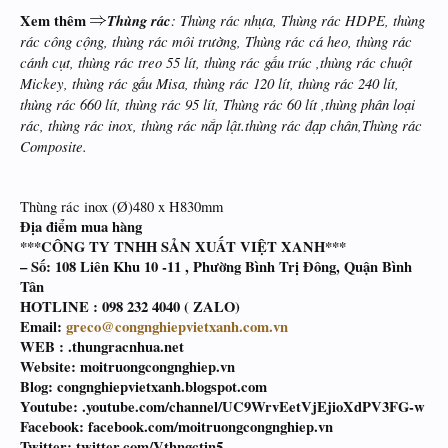
Xem thêm
Thùng rác
: Thùng rác nhựa, Thùng rác HDPE, thùng
rác công cộng, thùng rác môi trường, Thùng rác cá heo, thùng rác
cánh cụt, thùng rác treo 55 lít, thùng rác gấu trúc ,thùng rác chuột
Mickey, thùng rác gấu Misa, thùng rác 120 lít, thùng rác 240 lít,
thùng rác 660 lít, thùng rác 95 lít, Thùng rác 60 lít ,thùng phân loại
rác, thùng rác inox, thùng rác nắp lật.thùng rác đạp chân,Thùng rác
Composite.
Thùng rác inox (Ø)480 x H830mm
Địa điểm mua hàng
***CÔNG TY TNHH SẢN XUẤT VIỆT XANH***
– Số: 108 Liên Khu 10 -11 , Phường Bình Trị Đông, Quận Bình
Tân
HOTLINE :
098 232 4040 ( ZALO)
Email:
greco@congnghiepvietxanh.com.vn
WEB : .thungracnhua.net
Website: moitruongcongnghiep.vn
Blog: congnghiepvietxanh.blogspot.com
Youtube: .youtube.com/channel/UC9WrvEetVjEjioXdPV3FG-w
Facebook: facebook.com/moitruongcongnghiep.vn
Twitter: twitter.com/Vthngctin5