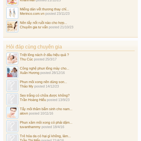
Miếng dán vết thương thay chỉ...
Merinco.com.vn
posted
23/11/23
Nên tẩy nốt ruồi nào cho hợp...
Chuyên gia tư vấn
posted
21/10/23
Hỏi đáp cùng chuyên gia
Triệt lông nách ở đâu hiệu quả ?
Thu Cúc
posted
25/3/17
Công nghệ phun lông mày cho...
Xuân Hương
posted
28/12/16
Phun môi xong nên dùng son...
Thảo My
posted
14/12/23
Sẹo trắng có chữa được không?
Trần Hoàng Hiếu
posted
13/9/23
Tẩy môi thâm bẩm sinh cho nam...
alovn
posted
10/11/16
Phun xăm môi xong có phải dặm...
tuvanthammy
posted
18/4/16
Trẻ hóa da có hại gì không, làm...
Trần Thị Mến
posted
21/4/16