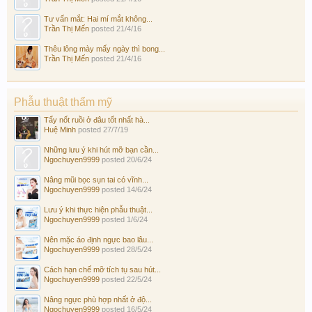
Tư vấn mắt: Hai mí mắt không...
Trần Thị Mến
posted
21/4/16
Thêu lông mày mấy ngày thì bong...
Trần Thị Mến
posted
21/4/16
Phẫu thuật thẩm mỹ
Tẩy nốt ruồi ở đâu tốt nhất hà...
Huệ Minh
posted
27/7/19
Những lưu ý khi hút mỡ bạn cần...
Ngochuyen9999
posted
20/6/24
Nâng mũi bọc sụn tai có vĩnh...
Ngochuyen9999
posted
14/6/24
Lưu ý khi thực hiện phẫu thuật...
Ngochuyen9999
posted
1/6/24
Nên mặc áo định ngực bao lâu...
Ngochuyen9999
posted
28/5/24
Cách hạn chế mỡ tích tụ sau hút...
Ngochuyen9999
posted
22/5/24
Nâng ngực phù hợp nhất ở độ...
Ngochuyen9999
posted
16/5/24