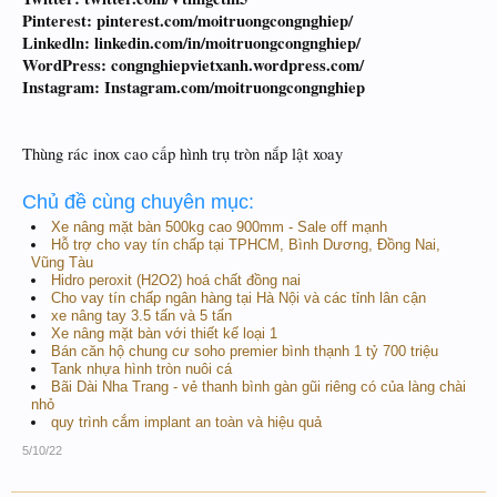
Pinterest: pinterest.com/moitruongcongnghiep/
Linkedln: linkedin.com/in/moitruongcongnghiep/
WordPress: congnghiepvietxanh.wordpress.com/
Instagram: Instagram.com/moitruongcongnghiep
Thùng rác inox cao cấp hình trụ tròn nắp lật xoay
Chủ đề cùng chuyên mục:
Xe nâng mặt bàn 500kg cao 900mm - Sale off mạnh
Hỗ trợ cho vay tín chấp tại TPHCM, Bình Dương, Đồng Nai,
Vũng Tàu
Hidro peroxit (H2O2) hoá chất đồng nai
Cho vay tín chấp ngân hàng tại Hà Nội và các tỉnh lân cận
xe nâng tay 3.5 tấn và 5 tấn
Xe nâng mặt bàn với thiết kế loại 1
Bán căn hộ chung cư soho premier bình thạnh 1 tỷ 700 triệu
Tank nhựa hình tròn nuôi cá
Bãi Dài Nha Trang - vẻ thanh bình gàn gũi riêng có của làng chài
nhỏ
quy trình cắm implant an toàn và hiệu quả
5/10/22