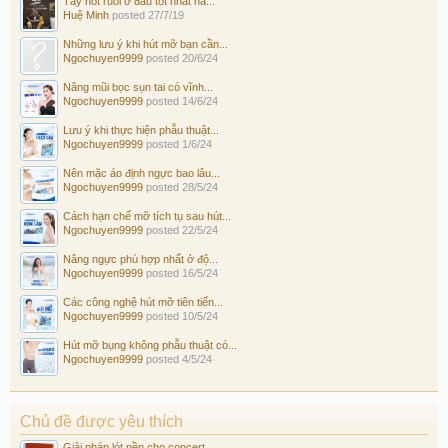
Tẩy nốt ruồi ở đâu tốt nhất hà...
Huệ Minh
posted
27/7/19
Những lưu ý khi hút mỡ bạn cần...
Ngochuyen9999
posted
20/6/24
Nâng mũi bọc sụn tai có vĩnh...
Ngochuyen9999
posted
14/6/24
Lưu ý khi thực hiện phẫu thuật...
Ngochuyen9999
posted
1/6/24
Nên mặc áo định ngực bao lâu...
Ngochuyen9999
posted
28/5/24
Cách hạn chế mỡ tích tụ sau hút...
Ngochuyen9999
posted
22/5/24
Nâng ngực phù hợp nhất ở độ...
Ngochuyen9999
posted
16/5/24
Các công nghệ hút mỡ tiên tiến...
Ngochuyen9999
posted
10/5/24
Hút mỡ bụng không phẫu thuật có...
Ngochuyen9999
posted
4/5/24
Chủ đề được yêu thích
Giải pháp lót nền cho concert...