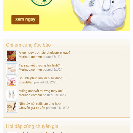
Chị em cùng đọc báo
Ai có nguy cơ mắc cholesterol cao?
Merinco.com.vn
posted
7/1/24
Tại sao vết thương lâu lành?...
Merinco.com.vn
posted
3/1/24
Sau khi phun môi nên sử dụng...
KhanhVan
posted
21/12/23
Miếng dán vết thương thay chỉ...
Merinco.com.vn
posted
23/11/23
Nên tẩy nốt ruồi nào cho hợp...
Chuyên gia tư vấn
posted
21/10/23
Hỏi đáp cùng chuyên gia