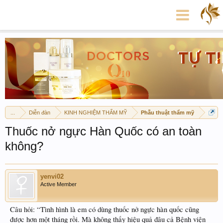
...
Diễn đàn
KINH NGHIỆM THẨM MỸ
Phẫu thuật thẩm mỹ
Thuốc nở ngực Hàn Quốc có an toàn
không?
yenvi02
Active Member
Câu hỏi: “Tình hình là em có dùng thuốc nở ngực hàn quốc cũng
được hơn một tháng rồi. Mà không thấy hiệu quả đâu cả Bệnh viện