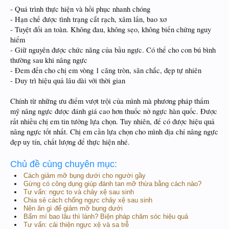
- Quá trình thực hiện và hồi phục nhanh chóng
- Hạn chế được tình trạng cắt rạch, xâm lấn, bao xơ
- Tuyệt đối an toàn. Không đau, không sẹo, không biến chứng nguy
hiểm
- Giữ nguyên được chức năng của bầu ngực. Có thể cho con bú bình
thường sau khi nâng ngực
- Đem đến cho chị em vòng 1 căng tròn, săn chắc, đẹp tự nhiên
- Duy trì hiệu quả lâu dài với thời gian
Chính từ những ưu điểm vượt trội của mình mà phương pháp thẩm
mỹ nâng ngực được đánh giá cao hơn thuốc nở ngực hàn quốc. Được
rất nhiều chị em tin tưởng lựa chọn. Tuy nhiên, để có được hiệu quả
nâng ngực tốt nhất. Chị em cần lựa chọn cho mình địa chỉ nâng ngực
đẹp uy tín, chất lượng để thực hiện nhé.
Chủ đề cùng chuyên mục:
Cách giảm mỡ bụng dưới cho người gầy
Gừng có công dụng giúp đánh tan mỡ thừa bằng cách nào?
Tư vấn: ngực to và chảy xệ sau sinh
Chia sẻ cách chống ngực chảy xệ sau sinh
Nên ăn gì để giảm mỡ bụng dưới
Bấm mí bao lâu thì lành? Biện pháp chăm sóc hiệu quả
Tư vấn: cải thiện ngực xệ và sa trễ