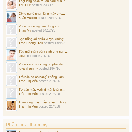
Triệt lông nách ở đâu hiệu quả ?
Thu Cúc
posted
25/3/17
Công nghệ phun lông mày cho...
Xuân Hương
posted
28/12/16
Phun môi xong nên dùng son...
Thảo My
posted
14/12/23
Sẹo trắng có chữa được không?
Trần Hoàng Hiếu
posted
13/9/23
Tẩy môi thâm bẩm sinh cho nam...
alovn
posted
10/11/16
Phun xăm môi xong có phải dặm...
tuvanthammy
posted
18/4/16
Trẻ hóa da có hại gì không, làm...
Trần Thị Mến
posted
21/4/16
Tư vấn mắt: Hai mí mắt không...
Trần Thị Mến
posted
21/4/16
Thêu lông mày mấy ngày thì bong...
Trần Thị Mến
posted
21/4/16
Phẫu thuật thẩm mỹ