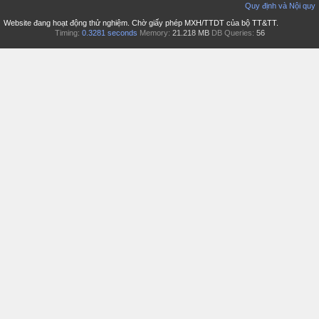
Quy định và Nội quy
Website đang hoạt động thử nghiệm. Chờ giấy phép MXH/TTDT của bộ TT&TT.
Timing:
0.3281 seconds
Memory:
21.218 MB
DB Queries:
56