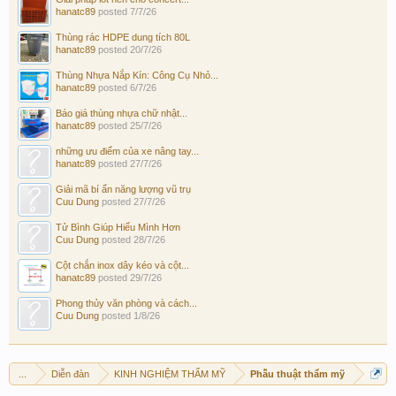
hanatc89
posted
7/7/26
Thùng rác HDPE dung tích 80L
hanatc89
posted
20/7/26
Thùng Nhựa Nắp Kín: Công Cụ Nhỏ...
hanatc89
posted
6/7/26
Báo giá thùng nhựa chữ nhật...
hanatc89
posted
25/7/26
những ưu điểm của xe nâng tay...
hanatc89
posted
27/7/26
Giải mã bí ẩn năng lượng vũ trụ
Cuu Dung
posted
27/7/26
Tử Bình Giúp Hiểu Mình Hơn
Cuu Dung
posted
28/7/26
Cột chắn inox dây kéo và cột...
hanatc89
posted
29/7/26
Phong thủy văn phòng và cách...
Cuu Dung
posted
1/8/26
...
Diễn đàn
KINH NGHIỆM THẨM MỸ
Phẫu thuật thẩm mỹ