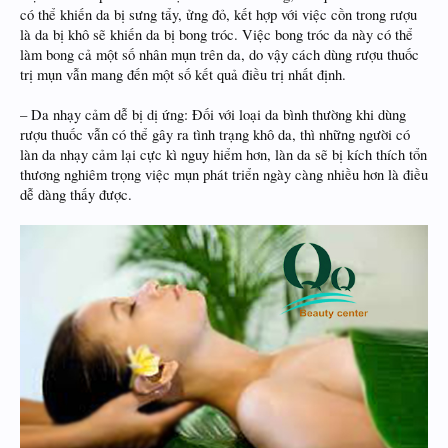
có thể khiến da bị sưng tẩy, ửng đỏ, kết hợp với việc cồn trong rượu
là da bị khô sẽ khiến da bị bong tróc. Việc bong tróc da này có thể
làm bong cả một số nhân mụn trên da, do vậy cách dùng rượu thuốc
trị mụn vẫn mang đến một số kết quả điều trị nhất định.
– Da nhạy cảm dễ bị dị ứng: Đối với loại da bình thường khi dùng
rượu thuốc vẫn có thể gây ra tình trạng khô da, thì những người có
làn da nhạy cảm lại cực kì nguy hiểm hơn, làn da sẽ bị kích thích tổn
thương nghiêm trọng việc mụn phát triển ngày càng nhiều hơn là điều
dễ dàng thấy được.