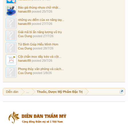
Báo giá thùng nhựa chữ nhật...
hanatc89
posted
25/7/26
những ưu điểm của xe nâng tay...
hanatc89
posted
27/7/26
Giải mã bí ẩn năng lượng vũ trụ
Cuu Dung
posted
27/7/26
Tử Bình Giúp Hiểu Mình Hơn
Cuu Dung
posted
28/7/26
Cột chắn inox dây kéo và cột...
hanatc89
posted
29/7/26
Phong thủy văn phòng và cách...
Cuu Dung
posted
1/8/26
Diễn đàn
...
Thuốc, Dược Mỹ Phẩm Đặc Trị