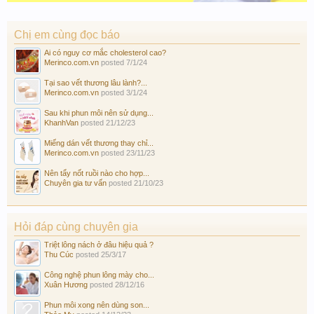
Chị em cùng đọc báo
Ai có nguy cơ mắc cholesterol cao?
Merinco.com.vn
posted
7/1/24
Tại sao vết thương lâu lành?...
Merinco.com.vn
posted
3/1/24
Sau khi phun môi nên sử dụng...
KhanhVan
posted
21/12/23
Miếng dán vết thương thay chỉ...
Merinco.com.vn
posted
23/11/23
Nên tẩy nốt ruồi nào cho hợp...
Chuyên gia tư vấn
posted
21/10/23
Hỏi đáp cùng chuyên gia
Triệt lông nách ở đâu hiệu quả ?
Thu Cúc
posted
25/3/17
Công nghệ phun lông mày cho...
Xuân Hương
posted
28/12/16
Phun môi xong nên dùng son...