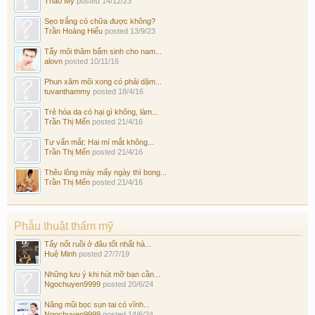
Thảo My
posted
14/12/23
Sẹo trắng có chữa được không?
Trần Hoàng Hiếu
posted
13/9/23
Tẩy môi thâm bẩm sinh cho nam...
alovn
posted
10/11/16
Phun xăm môi xong có phải dặm...
tuvanthammy
posted
18/4/16
Trẻ hóa da có hại gì không, làm...
Trần Thị Mến
posted
21/4/16
Tư vấn mắt: Hai mí mắt không...
Trần Thị Mến
posted
21/4/16
Thêu lông mày mấy ngày thì bong...
Trần Thị Mến
posted
21/4/16
Phẫu thuật thẩm mỹ
Tẩy nốt ruồi ở đâu tốt nhất hà...
Huệ Minh
posted
27/7/19
Những lưu ý khi hút mỡ bạn cần...
Ngochuyen9999
posted
20/6/24
Nâng mũi bọc sụn tai có vĩnh...
Ngochuyen9999
posted
14/6/24