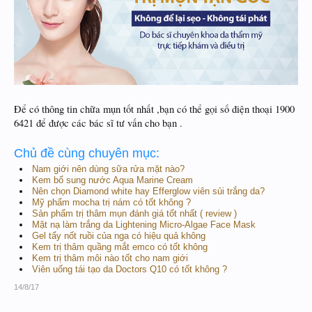
Để có thông tin chữa mụn tốt nhất ,bạn có thể gọi số điện thoại 1900
6421 để được các bác sĩ tư vấn cho bạn .
Chủ đề cùng chuyên mục:
Nam giới nên dùng sữa rửa mặt nào?
Kem bổ sung nước Aqua Marine Cream
Nên chọn Diamond white hay Efferglow viên sủi trắng da?
Mỹ phẩm mocha trị nám có tốt không ?
Sản phẩm trị thâm mụn đánh giá tốt nhất ( review )
Mặt nạ làm trắng da Lightening Micro-Algae Face Mask
Gel tẩy nốt ruồi của nga có hiệu quả không
Kem trị thâm quầng mắt emco có tốt không
Kem trị thâm môi nào tốt cho nam giới
Viên uống tái tạo da Doctors Q10 có tốt không ?
14/8/17