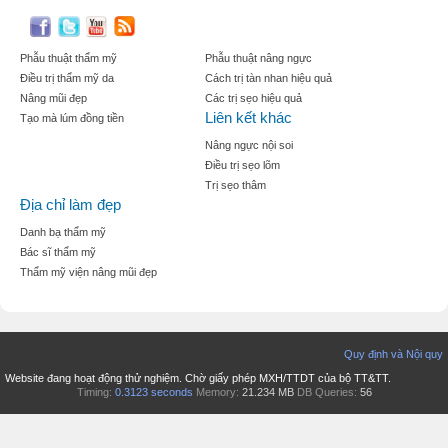
Phẫu thuật thẩm mỹ
Phẫu thuật nâng ngực
Điều trị thẩm mỹ da
Cách trị tàn nhan hiệu quả
Nâng mũi đẹp
Các trị sẹo hiệu quả
Liên kết khác
Tạo mà lúm đồng tiền
Nâng ngực nội soi
Điều trị sẹo lõm
Trị sẹo thâm
Địa chỉ làm đẹp
Danh bạ thẩm mỹ
Bác sĩ thẩm mỹ
Thẩm mỹ viện nâng mũi đẹp
Quy định và Nội quy
Website đang hoạt động thử nghiệm. Chờ giấy phép MXH/TTDT của bộ TT&TT.
Timing:
0.3123 seconds
Memory:
21.234 MB
DB Queries:
56