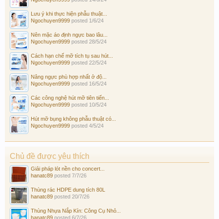
Lưu ý khi thực hiện phẫu thuật...
Ngochuyen9999
posted
1/6/24
Nên mặc áo định ngực bao lâu...
Ngochuyen9999
posted
28/5/24
Cách hạn chế mỡ tích tụ sau hút...
Ngochuyen9999
posted
22/5/24
Nâng ngực phù hợp nhất ở độ...
Ngochuyen9999
posted
16/5/24
Các công nghệ hút mỡ tiên tiến...
Ngochuyen9999
posted
10/5/24
Hút mỡ bụng không phẫu thuật có...
Ngochuyen9999
posted
4/5/24
Chủ đề được yêu thích
Giải pháp lót nền cho concert...
hanatc89
posted
7/7/26
Thùng rác HDPE dung tích 80L
hanatc89
posted
20/7/26
Thùng Nhựa Nắp Kín: Công Cụ Nhỏ...
hanatc89
posted
6/7/26