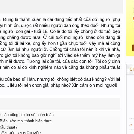
 Đúng là thanh xuân là cái đáng tiếc nhất của đời người phụ
ại hình ổn, được rất nhiều người đàn ông theo đuổi. Nhưng tôi
a người con gái - tuổi 18. Có lẽ do tôi lấy chồng ở độ tuổi đẹp
cũng chẳng được nữa. Ở cái tuổi mọi người khác còn đang đi
ồng tôi đi lái xe, ông ấy hơn t gần chục tuổi, vậy mà ai cũng
 cứ lầm lụi như người ở. Chồng tôi chán tôi nên ít khi về nhà,
ước giờ tôi không bao giờ nghĩ tới việc sẽ thẩm mỹ hay làm gì
inh mãi được. Tương lai của tôi, của các con tôi. Tôi có ý định
 nên có ai có kinh nghiệm nào về căng da không phẫu thuật
C
u của bác sĩ Hân, nhưng tôi không biết có đau không? Với lại
học,... liệu tôi nên chọn giải pháp nào? Xin cám ơn mọi người!
n nào cũng bị xóa sổ hoàn toàn
Biến ước mơ thành hiện thực
hẫu thuật?
CUỐN HÚT, QUYẾN RŨ?