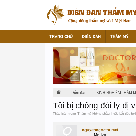
TRANG CHỦ
DIỄN ĐÀN
THẨM MỸ
Diễn đàn
KINH NGHIỆM THẨM 
Tôi bị chồng đòi ly dị 
Thảo luận trong '
Thẩm mỹ không phẫu thuật
' bắt đầu bở
nguyenngocthumai
Member