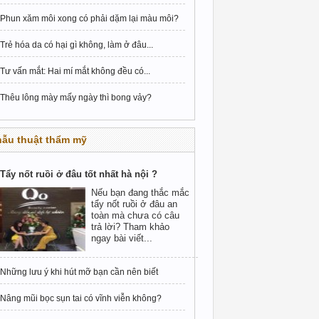
Phun xăm môi xong có phải dặm lại màu môi?
Trẻ hóa da có hại gì không, làm ở đâu...
Tư vấn mắt: Hai mí mắt không đều có...
Thêu lông mày mấy ngày thì bong vảy?
hẫu thuật thẩm mỹ
Tẩy nốt ruồi ở đâu tốt nhất hà nội ?
Nếu bạn đang thắc mắc
tẩy nốt ruồi ở đâu an
toàn mà chưa có câu
trả lời? Tham khảo
ngay bài viết...
Những lưu ý khi hút mỡ bạn cần nên biết
Nâng mũi bọc sụn tai có vĩnh viễn không?