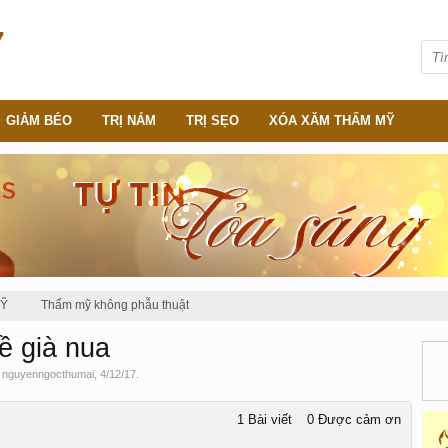
GIẢM BÉO
TRỊ NÁM
TRỊ SẸO
XÓA XĂM THẨM MỸ
MỸ
Thẩm mỹ không phẫu thuật
về già nua
i
nguyenngocthumai
,
4/12/17
.
1 Bài viết
0 Được cảm ơn