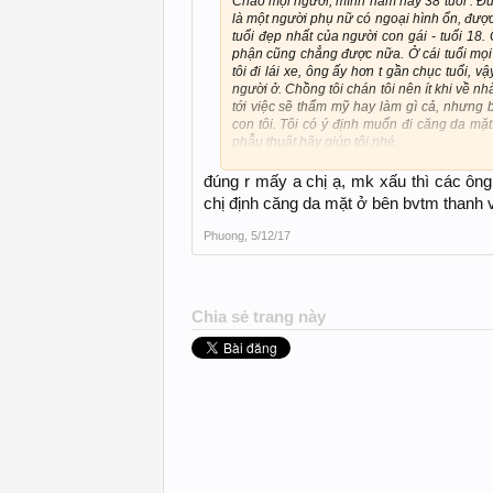
Chào mọi người, mình năm nay 38 tuổi . Đún
là một người phụ nữ có ngoại hình ổn, được
tuổi đẹp nhất của người con gái - tuổi 18. 
phận cũng chẳng được nữa. Ở cái tuổi mọi 
tôi đi lái xe, ông ấy hơn t gần chục tuổi, 
người ở. Chồng tôi chán tôi nên ít khi về nhà
tới việc sẽ thẩm mỹ hay làm gì cả, nhưng b
con tôi. Tôi có ý định muốn đi căng da mặ
phẫu thuật hãy giúp tôi nhé.
Tôi đang xem căng da bằng chỉ không tiêu 
loại chỉ quá chỉ vàng, chỉ sinh học,... liệu
đúng r mấy a chị ạ, mk xấu thì các ông
chị định căng da mặt ở bên bvtm thanh 
Phuong
,
5/12/17
Chia sẻ trang này