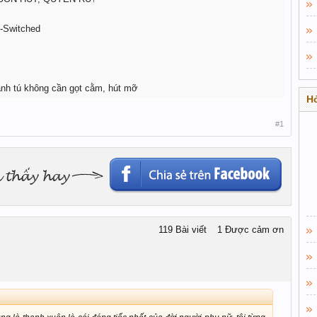
Q-Switched
anh tú không cần gọt cằm, hút mỡ
Hỏ
#1
119 Bài viết
1 Được cảm ơn