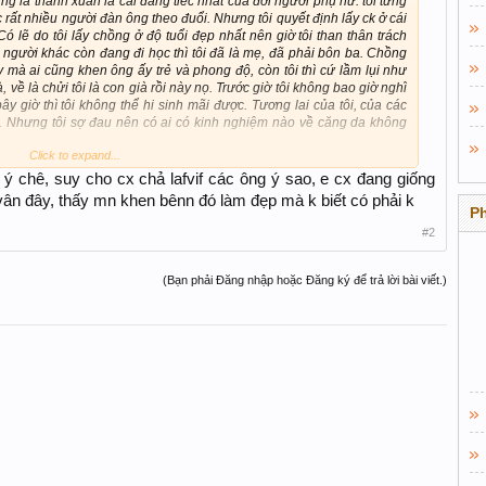
g là thanh xuân là cái đáng tiếc nhất của đời người phụ nữ. tôi từng
 rất nhiều người đàn ông theo đuổi. Nhưng tôi quyết định lấy ck ở cái
Có lẽ do tôi lấy chồng ở độ tuổi đẹp nhất nên giờ tôi than thân trách
người khác còn đang đi học thì tôi đã là mẹ, đã phải bôn ba. Chồng
vậy mà ai cũng khen ông ấy trẻ và phong độ, còn tôi thì cứ lầm lụi như
, về là chửi tôi là con già rồi này nọ. Trước giờ tôi không bao giờ nghĩ
ây giờ thì tôi không thể hi sinh mãi được. Tương lai của tôi, của các
t. Nhưng tôi sợ đau nên có ai có kinh nghiệm nào về căng da không
Click to expand...
của bác sĩ Hân, nhưng tôi không biết có đau không? Với lại có nhiều
 tôi nên chọn giải pháp nào? Xin cám ơn mọi người!
 ý chê, suy cho cx chả lafvif các ông ý sao, e cx đang giống
vân đây, thấy mn khen bênn đó làm đẹp mà k biết có phải k
P
#2
(Bạn phải Đăng nhập hoặc Đăng ký để trả lời bài viết.)