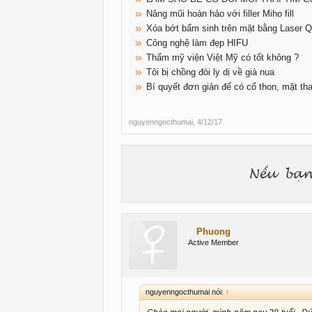
Nâng mũi hoàn hảo với filler Miho fill
Xóa bớt bẩm sinh trên mặt bằng Laser 
Công nghệ làm đẹp HIFU
Thẩm mỹ viện Việt Mỹ có tốt không ?
Tôi bị chồng đòi ly dị về già nua
Bí quyết đơn giản để có cổ thon, mặt th
nguyenngocthumai
,
4/12/17
Phuong
Active Member
nguyenngocthumai nói:
↑