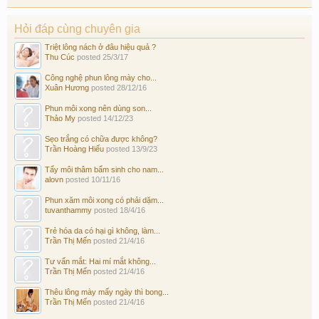
Hỏi đáp cùng chuyên gia
Triệt lông nách ở đâu hiệu quả ?
Thu Cúc
posted
25/3/17
Công nghệ phun lông mày cho...
Xuân Hương
posted
28/12/16
Phun môi xong nên dùng son...
Thảo My
posted
14/12/23
Sẹo trắng có chữa được không?
Trần Hoàng Hiếu
posted
13/9/23
Tẩy môi thâm bẩm sinh cho nam...
alovn
posted
10/11/16
Phun xăm môi xong có phải dặm...
tuvanthammy
posted
18/4/16
Trẻ hóa da có hại gì không, làm...
Trần Thị Mến
posted
21/4/16
Tư vấn mắt: Hai mí mắt không...
Trần Thị Mến
posted
21/4/16
Thêu lông mày mấy ngày thì bong...
Trần Thị Mến
posted
21/4/16