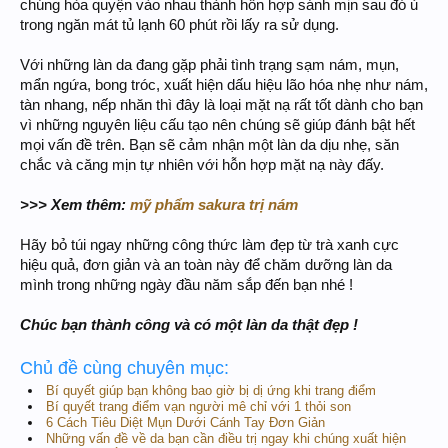
chúng hòa quyện vào nhau thành hỗn hợp sánh mịn sau đó ủ
trong ngăn mát tủ lạnh 60 phút rồi lấy ra sử dụng.
Với những làn da đang gặp phải tình trạng sạm nám, mụn,
mẩn ngứa, bong tróc, xuất hiện dấu hiệu lão hóa nhẹ như nám,
tàn nhang, nếp nhăn thì đây là loại mặt nạ rất tốt dành cho bạn
vì những nguyên liệu cấu tạo nên chúng sẽ giúp đánh bật hết
mọi vấn đề trên. Bạn sẽ cảm nhận một làn da dịu nhẹ, săn
chắc và căng mịn tự nhiên với hỗn hợp mặt nạ này đấy.
>>> Xem thêm:
mỹ phẩm sakura trị nám
Hãy bỏ túi ngay những công thức làm đẹp từ trà xanh cực
hiệu quả, đơn giản và an toàn này để chăm dưỡng làn da
mình trong những ngày đầu năm sắp đến bạn nhé !
Chúc bạn thành công và có một làn da thật đẹp !
Chủ đề cùng chuyên mục:
Bí quyết giúp bạn không bao giờ bị dị ứng khi trang điểm
Bí quyết trang điểm vạn người mê chỉ với 1 thỏi son
6 Cách Tiêu Diệt Mụn Dưới Cánh Tay Đơn Giản
Những vấn đề về da bạn cần điều trị ngay khi chúng xuất hiện