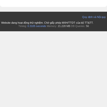
Quy định và Nội quy
Website đang hoạt động thử nghiệm. Chờ giấy phép MXH/TTDT của bộ TT&TT.
Timing:
0.3105 seconds
Memory:
21.228 MB
DB Queries:
56