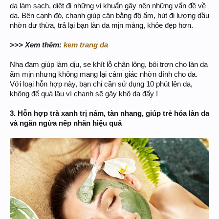
da làm sạch, diệt đi những vi khuẩn gây nên những vấn đề về
da. Bên cạnh đó, chanh giúp cân bằng độ ẩm, hút đi lượng dầu
nhờn dư thừa, trả lại bạn làn da mịn màng, khỏe đẹp hơn.
>>> Xem thêm:
kem trang da
Nha đam giúp làm dịu, se khít lỗ chân lông, bôi trơn cho làn da
ẩm mịn nhưng không mang lại cảm giác nhờn dính cho da.
Với loại hỗn hợp này, bạn chỉ cần sử dụng 10 phút lên da,
không để quá lâu vì chanh sẽ gây khô da đấy !
3. Hỗn hợp trà xanh trị nám, tàn nhang, giúp trẻ hóa làn da
và ngăn ngừa nếp nhăn hiệu quả