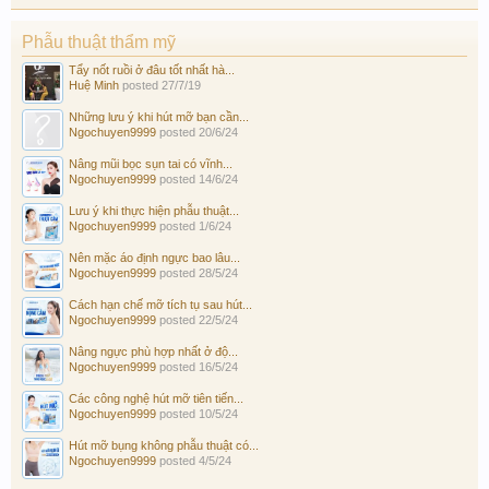
Phẫu thuật thẩm mỹ
Tẩy nốt ruồi ở đâu tốt nhất hà...
Huệ Minh
posted
27/7/19
Những lưu ý khi hút mỡ bạn cần...
Ngochuyen9999
posted
20/6/24
Nâng mũi bọc sụn tai có vĩnh...
Ngochuyen9999
posted
14/6/24
Lưu ý khi thực hiện phẫu thuật...
Ngochuyen9999
posted
1/6/24
Nên mặc áo định ngực bao lâu...
Ngochuyen9999
posted
28/5/24
Cách hạn chế mỡ tích tụ sau hút...
Ngochuyen9999
posted
22/5/24
Nâng ngực phù hợp nhất ở độ...
Ngochuyen9999
posted
16/5/24
Các công nghệ hút mỡ tiên tiến...
Ngochuyen9999
posted
10/5/24
Hút mỡ bụng không phẫu thuật có...
Ngochuyen9999
posted
4/5/24