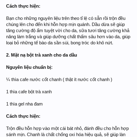
Cách thực hiện:
Bạn cho những nguyên liệu trên theo tỉ lệ có sẵn rồi trộn đều
chúng lên cho đến khi hỗn hợp mịn quánh. Dầu dừa sẽ giúp
tăng cường độ ẩm tuyệt vời cho da, sữa tươi tăng cường khả
năng làm trắng và giúp dưỡng chất thấm sâu hơn vào da, giúp
loại bỏ những tế bào da sần sùi, bong tróc do khô nứt.
2. Mặt nạ bột trà xanh cho da dầu
Nguyên liệu chuẩn bị:
¼ thìa cafe nước cốt chanh ( thật ít nước cốt chanh )
1 thìa cafe bột trà xanh
1 thìa gel nha đam
Cách thực hiện:
Trộn đều hỗn hợp vào một cái bát nhỏ, đánh đều cho hỗn hợp
sánh mịn. Chanh là chất chống oxi hóa hiệu quả, sẽ giúp làn