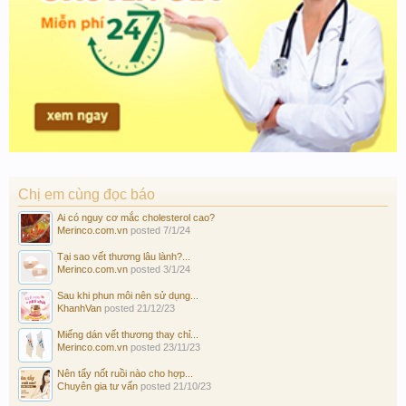
Chị em cùng đọc báo
Ai có nguy cơ mắc cholesterol cao?
Merinco.com.vn
posted
7/1/24
Tại sao vết thương lâu lành?...
Merinco.com.vn
posted
3/1/24
Sau khi phun môi nên sử dụng...
KhanhVan
posted
21/12/23
Miếng dán vết thương thay chỉ...
Merinco.com.vn
posted
23/11/23
Nên tẩy nốt ruồi nào cho hợp...
Chuyên gia tư vấn
posted
21/10/23