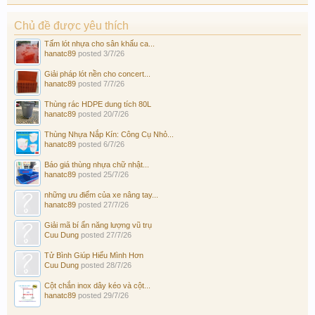
Chủ đề được yêu thích
Tấm lót nhựa cho sân khấu ca...
hanatc89
posted
3/7/26
Giải pháp lót nền cho concert...
hanatc89
posted
7/7/26
Thùng rác HDPE dung tích 80L
hanatc89
posted
20/7/26
Thùng Nhựa Nắp Kín: Công Cụ Nhỏ...
hanatc89
posted
6/7/26
Báo giá thùng nhựa chữ nhật...
hanatc89
posted
25/7/26
những ưu điểm của xe nâng tay...
hanatc89
posted
27/7/26
Giải mã bí ẩn năng lượng vũ trụ
Cuu Dung
posted
27/7/26
Tử Bình Giúp Hiểu Mình Hơn
Cuu Dung
posted
28/7/26
Cột chắn inox dây kéo và cột...
hanatc89
posted
29/7/26