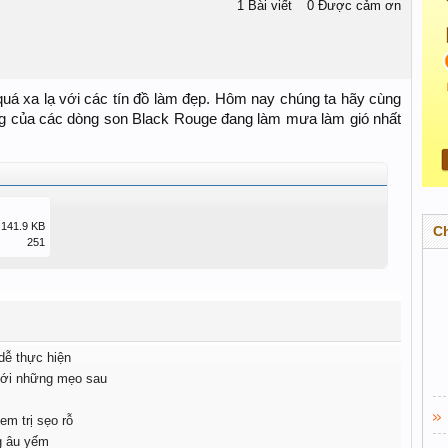
1 Bài viết
0 Được cảm ơn
uá xa lạ với các tín đồ làm đẹp. Hôm nay chúng ta hãy cùng
ợng của các dòng son Black Rouge đang làm mưa làm gió nhất
141.9 KB
C
251
 dễ thực hiện
 với những mẹo sau
em trị sẹo rỗ
g âu yếm