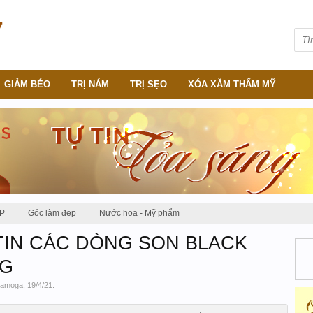
GIẢM BÉO
TRỊ NÁM
TRỊ SẸO
XÓA XĂM THẨM MỸ
P
Góc làm đẹp
Nước hoa - Mỹ phẩm
IN CÁC DÒNG SON BLACK
NG
amoga
,
19/4/21
.