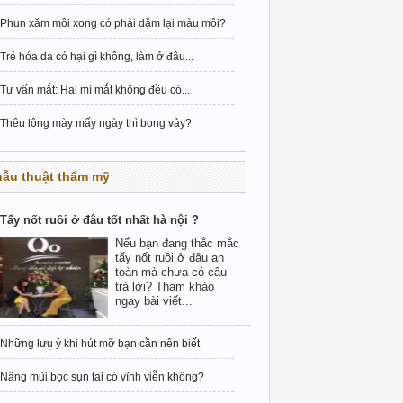
Phun xăm môi xong có phải dặm lại màu môi?
Trẻ hóa da có hại gì không, làm ở đâu...
Tư vấn mắt: Hai mí mắt không đều có...
Thêu lông mày mấy ngày thì bong vảy?
hẫu thuật thẩm mỹ
Tẩy nốt ruồi ở đâu tốt nhất hà nội ?
Nếu bạn đang thắc mắc
tẩy nốt ruồi ở đâu an
toàn mà chưa có câu
trả lời? Tham khảo
ngay bài viết...
Những lưu ý khi hút mỡ bạn cần nên biết
Nâng mũi bọc sụn tai có vĩnh viễn không?