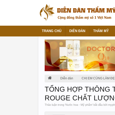
TRANG CHỦ
DIỄN ĐÀN
THẨM MỸ
Diễn đàn
CHỊ EM CÙNG LÀM ĐẸ
TỔNG HỢP THÔNG T
ROUGE CHẤT LƯỢ
Thảo luận trong '
Nước hoa - Mỹ phẩm
' bắt đầu bởi
myph