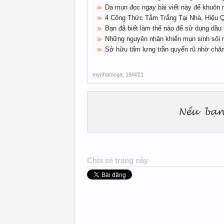
Da mụn đọc ngay bài viết này để khuôn m
4 Công Thức Tắm Trắng Tại Nhà, Hiệu
Bạn đã biết làm thế nào để sử dụng dầu 
Những nguyên nhân khiến mụn sinh sôi
Sở hữu tấm lưng trần quyến rũ nhờ chă
myphamoga
,
19/4/21
Chia sẻ trang này