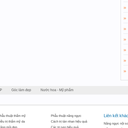
P
Góc làm đẹp
Nước hoa - Mỹ phẩm
Liên kết khá
hẫu thuật thẩm mỹ
Phẫu thuật nâng ngực
iều trị thẩm mỹ da
Cách trị tàn nhan hiệu quả
Nâng ngực nội so
âng mũi đẹp
Các trị sẹo hiệu quả