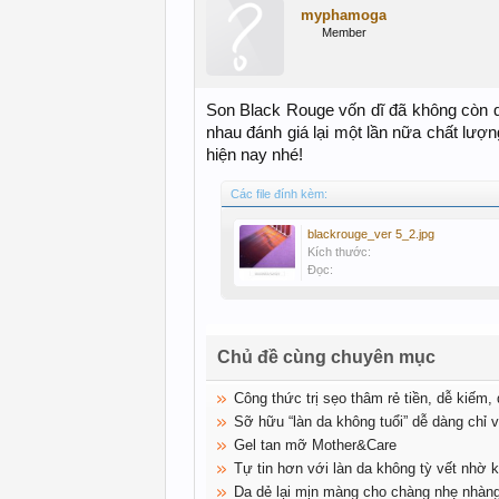
myphamoga
Member
Son Black Rouge vốn dĩ đã không còn q
nhau đánh giá lại một lần nữa chất lư
hiện nay nhé!
Các file đính kèm:
blackrouge_ver 5_2.jpg
Kích thước:
Đọc:
Chủ đề cùng chuyên mục
Công thức trị sẹo thâm rẻ tiền, dễ kiếm,
Sỡ hữu “làn da không tuổi” dễ dàng chỉ
Gel tan mỡ Mother&Care
Tự tin hơn với làn da không tỳ vết nhờ k
Da dẻ lại mịn màng cho chàng nhẹ nhàn