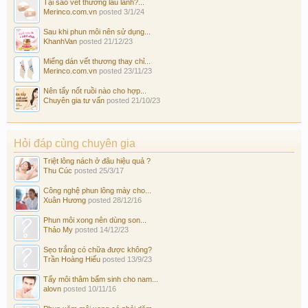
Tại sao vết thương lâu lành?...
Merinco.com.vn
posted
3/1/24
Sau khi phun môi nên sử dụng...
KhanhVan
posted
21/12/23
Miếng dán vết thương thay chỉ...
Merinco.com.vn
posted
23/11/23
Nên tẩy nốt ruồi nào cho hợp...
Chuyên gia tư vấn
posted
21/10/23
Hỏi đáp cùng chuyên gia
Triệt lông nách ở đâu hiệu quả ?
Thu Cúc
posted
25/3/17
Công nghệ phun lông mày cho...
Xuân Hương
posted
28/12/16
Phun môi xong nên dùng son...
Thảo My
posted
14/12/23
Sẹo trắng có chữa được không?
Trần Hoàng Hiếu
posted
13/9/23
Tẩy môi thâm bẩm sinh cho nam...
alovn
posted
10/11/16