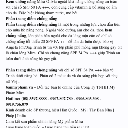
Kem chống nắng
Mira Olivia ngoài khả năng chống nắng an toàn
với chỉ số SPF 50 PA +++, còn cung cấp vitamin E bổ sung độ ẩm
cho da. Đặc biệt không thấm nước, mồ hôi.
Phấn trang điểm chống nắng
Phấn trang điểm chống nắng
là một trong những lựa chọn đầu tiên
kem
cho mùa hè nắng nóng. Ngoài việc dưỡng ẩm cho da, thoa
chống nắng
, lớp phấn bên ngoài cho da láng mịn cần có chỉ số
chống nắng tối thiểu 20 SPF PA +++ để làn da luôn được bảo vệ.
Angela Phương Trinh tự tin với lớp phấn phủ mỏng mịn không gây bít
lỗ chân lông Mira. Chỉ số chống nắng SPF 34 PA +++ giúp Trinh an
toàn dưới ánh nắng hè gay gắt.
Phấn trang điểm chống nắng
với chỉ số SPF 34 PA +++ bảo vệ
Trinh dưới nắng hè. Phấn có 2 màu: da và da sáng phù hợp với phụ
nữ Việt.
banmypham.vn
– Đối tác bán lẻ online của Công Ty TNHH Mỹ
Phẩm Mira
Hotline: (08) 3597.8888 - 0907.807.780 - 0906.803.308 -
0919.756.079
Kinh doanh các SP thương hiệu Hàn Quốc | Mỹ | Tây Ban Nha |
Pháp | Italia
Cam kết sản phẩm chính hãng Mỹ phẩm Mira
Giao hàng toàn quốc – Giao hàng thu tiền (COD)