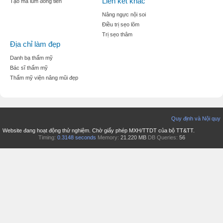
Liên kết khác
Tạo mà lúm đồng tiền
Nâng ngực nội soi
Điều trị sẹo lõm
Trị sẹo thâm
Địa chỉ làm đẹp
Danh bạ thẩm mỹ
Bác sĩ thẩm mỹ
Thẩm mỹ viện nâng mũi đẹp
Quy định và Nội quy
Website đang hoạt động thử nghiệm. Chờ giấy phép MXH/TTDT của bộ TT&TT.
Timing:
0.3148 seconds
Memory:
21.220 MB
DB Queries:
56