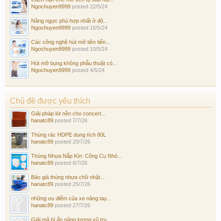
Ngochuyen9999
posted
22/5/24
Nâng ngực phù hợp nhất ở độ...
Ngochuyen9999
posted
16/5/24
Các công nghệ hút mỡ tiên tiến...
Ngochuyen9999
posted
10/5/24
Hút mỡ bụng không phẫu thuật có...
Ngochuyen9999
posted
4/5/24
Chủ đề được yêu thích
Giải pháp lót nền cho concert...
hanatc89
posted
7/7/26
Thùng rác HDPE dung tích 80L
hanatc89
posted
20/7/26
Thùng Nhựa Nắp Kín: Công Cụ Nhỏ...
hanatc89
posted
6/7/26
Báo giá thùng nhựa chữ nhật...
hanatc89
posted
25/7/26
những ưu điểm của xe nâng tay...
hanatc89
posted
27/7/26
Giải mã bí ẩn năng lượng vũ trụ