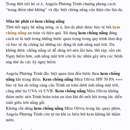
Trong thời tiết hè oi ả, Angela Phương Trinh chuộng phong cách
“trang điểm như không” và đặc biệt chống nắng cẩn thận cho làn da.
Mùa hè phải có kem chống nắng
kem
Thời tiết ngày hè nắng nóng, oi ả, làn da phải được bảo vệ bởi
chống nắng
kem chống nắng
an toàn và hiệu quả. Sử dụng
đúng
cách sẽ là một trong những bước quan trọng trong quy trình làm đep
và bảo vệ da chống lại những tác động từ ánh nắng mặt trời. Da
không được chống nắng sẽ dễ dàng trở nên lão hóa, thô ráp, sần sùi.
Nguy hiểm hơn, anh nắng mặt trời còn là tác nhân gây nên các bệnh
ung thư da cực kỳ nguy hiểm.
kem chống
Angela Phương Trinh đặc biệt quan tâm đến bước thoa
nắng
Kem chống nắng
khi trang điểm.
Mira Olivia SPF 50 PA +++
bảo vệ làn da trắng sáng của Trinh an toàn dưới ánh nắng mặt trời,
Kem chống nắng
cũng như tia UVA và UVB.
Mira Olivia không
thấm nước nên Trinh hoàn toàn an tâm khi đổ mồi hôi trong lúc diễn
xuất giữa trời nắng gắt.
kem chống nắng
Không chỉ dùng
Mira Olivia trong lúc quay phim,
Angela Phương Trinh còn tự tin khi ra biển bởi kem không hề thấm
nước.