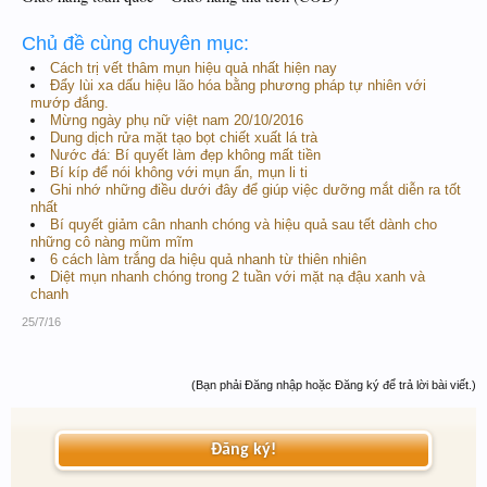
Chủ đề cùng chuyên mục:
Cách trị vết thâm mụn hiệu quả nhất hiện nay
Đẩy lùi xa dấu hiệu lão hóa bằng phương pháp tự nhiên với
mướp đắng.
Mừng ngày phụ nữ việt nam 20/10/2016
Dung dịch rửa mặt tạo bọt chiết xuất lá trà
Nước đá: Bí quyết làm đẹp không mất tiền
Bí kíp để nói không với mụn ẩn, mụn li ti
Ghi nhớ những điều dưới đây để giúp việc dưỡng mắt diễn ra tốt
nhất
Bí quyết giảm cân nhanh chóng và hiệu quả sau tết dành cho
những cô nàng mũm mĩm
6 cách làm trắng da hiệu quả nhanh từ thiên nhiên
Diệt mụn nhanh chóng trong 2 tuần với mặt nạ đậu xanh và
chanh
25/7/16
(Bạn phải Đăng nhập hoặc Đăng ký để trả lời bài viết.)
Đăng ký!