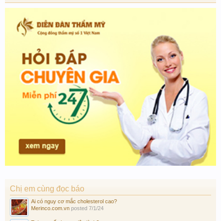
Chị em cùng đọc báo
Ai có nguy cơ mắc cholesterol cao?
Merinco.com.vn
posted
7/1/24