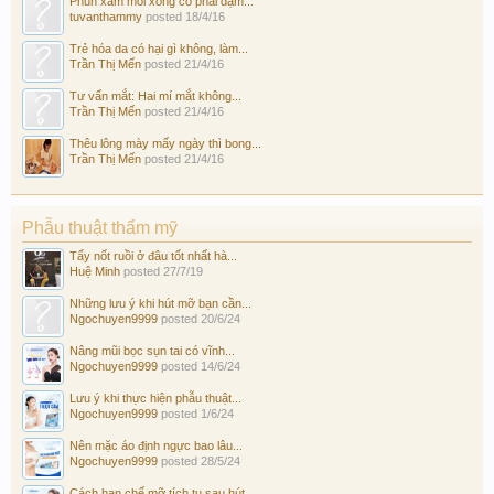
Phun xăm môi xong có phải dặm...
tuvanthammy
posted
18/4/16
Trẻ hóa da có hại gì không, làm...
Trần Thị Mến
posted
21/4/16
Tư vấn mắt: Hai mí mắt không...
Trần Thị Mến
posted
21/4/16
Thêu lông mày mấy ngày thì bong...
Trần Thị Mến
posted
21/4/16
Phẫu thuật thẩm mỹ
Tẩy nốt ruồi ở đâu tốt nhất hà...
Huệ Minh
posted
27/7/19
Những lưu ý khi hút mỡ bạn cần...
Ngochuyen9999
posted
20/6/24
Nâng mũi bọc sụn tai có vĩnh...
Ngochuyen9999
posted
14/6/24
Lưu ý khi thực hiện phẫu thuật...
Ngochuyen9999
posted
1/6/24
Nên mặc áo định ngực bao lâu...
Ngochuyen9999
posted
28/5/24
Cách hạn chế mỡ tích tụ sau hút...