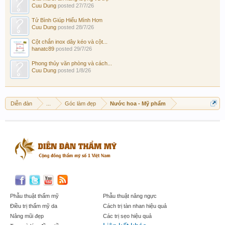
Cuu Dung
posted
27/7/26
Tử Bình Giúp Hiểu Mình Hơn
Cuu Dung
posted
28/7/26
Cột chắn inox dây kéo và cột...
hanatc89
posted
29/7/26
Phong thủy văn phòng và cách...
Cuu Dung
posted
1/8/26
Diễn đàn
...
Góc làm đẹp
Nước hoa - Mỹ phẩm
Phẫu thuật thẩm mỹ
Phẫu thuật nâng ngực
Điều trị thẩm mỹ da
Cách trị tàn nhan hiệu quả
Nâng mũi đẹp
Các trị sẹo hiệu quả