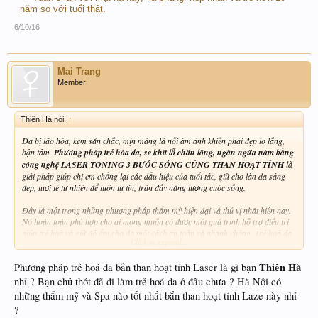
năm so với tuổi thật.
6/10/16
Mai Trang
Member
Thiên Hà nói:
↑
Da bị lão hóa, kém săn chắc, mịn màng là nỗi ám ảnh khiến phái đẹp lo lắng,
bận tâm.
Phương pháp trẻ hóa da, se khít lỗ chân lông, ngăn ngừa nám bằng
công nghệ LASER TONING 3 BƯỚC SÓNG CÙNG THAN HOẠT TÍNH
là
giải pháp giúp chị em chống lại các dấu hiệu của tuổi tác, giữ cho làn da sáng
đẹp, tươi tẻ tự nhiên để luôn tự tin, tràn đầy năng lượng cuộc sống.
Đây là một trong những phương pháp thẩm mỹ hiện đại và thú vị nhất hiện nay.
Nó hoàn toàn phù hợp cho ai mong muốn có được một quá trình hỗ trợ điều trị
giúp trẻ hoá và giữ độ ẩm cho da một cách an toàn và nhanh chóng. Trẻ hoá da
Click to expand...
bằng laser cũng được rất nhiều ngôi sao lựa chọn, những người không có thời
gian dành cho những phương pháp trị liệu kéo dài, hay mong muốn có một giải
Thiên Hà
Phương pháp trẻ hoá da bắn than hoạt tính Laser là gì bạn
pháp tốt hơn để chữa các vết cháy nắng, lão hoá hay sẹo mụn.
nhỉ ? Bạn chủ thớt đã đi làm trẻ hoá da ở đâu chưa ? Hà Nội có
những thẩm mỹ và Spa nào tốt nhất bắn than hoạt tính Laze này nhỉ
?