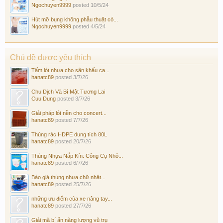
Ngochuyen9999
posted
10/5/24
Hút mỡ bụng không phẫu thuật có...
Ngochuyen9999
posted
4/5/24
Chủ đề được yêu thích
Tấm lót nhựa cho sân khấu ca...
hanatc89
posted
3/7/26
Chu Dịch Và Bí Mật Tương Lai
Cuu Dung
posted
3/7/26
Giải pháp lót nền cho concert...
hanatc89
posted
7/7/26
Thùng rác HDPE dung tích 80L
hanatc89
posted
20/7/26
Thùng Nhựa Nắp Kín: Công Cụ Nhỏ...
hanatc89
posted
6/7/26
Báo giá thùng nhựa chữ nhật...
hanatc89
posted
25/7/26
những ưu điểm của xe nâng tay...
hanatc89
posted
27/7/26
Giải mã bí ẩn năng lượng vũ trụ