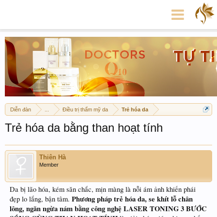
Diễn đàn
...
Điều trị thẩm mỹ da
Trẻ hóa da
Trẻ hóa da bằng than hoạt tính
Thiên Hà
Member
Da bị lão hóa, kém săn chắc, mịn màng là nỗi ám ảnh khiến phái
Phương pháp trẻ hóa da, se khít lỗ chân
đẹp lo lắng, bận tâm.
lông, ngăn ngừa nám bằng công nghệ LASER TONING 3 BƯỚC