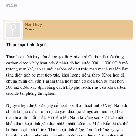
6/10/16
Mai Thủy
Member
Than hoạt tính là gì?
Than hoạt tính hay còn được gọi là Activated Carbon là một dạng
carbon được xử lý hoạt hóa ở nhiệt độ hơi nước 900 – 1000 0C ở môi
trường yếm khí, tạo ra một carbon có cấu trúc mao mạch rất lớn làm
tăng diện tích bề mặt tiếp xúc, khối lượng riêng thấp. Khoa học đã
chứng mình chỉ cần 1 gram than hoạt tính có diện tích bề mặt hơn
500 m2 được xác định bằng cách hấp phụ isotherms của khí carbon
dioxide tại phòng thí nghiệm.
Nguyên liệu được sử dụng để hoạt hóa than hoạt tính ở Việt Nam đó
chính là gáo dừa, tre trong đó gáo dừa già là nguyên liệu hoạt hóa
than hoạt tính tốt nhất. Vì thế miền Nam là vùng sản xuất và xuất
khẩu than hoạt tính gáo dừa nhiều nhất nước ta. Miền Bắc thì ưu thế
là than hoạt tính từ tre. Than hoạt tính được làm từ những nguyên
liệu thiên nhiên như vậy cho nên nó được ưu dung và ứng dụng rất