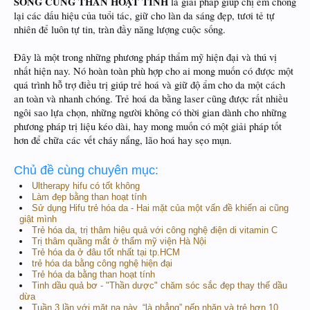
SÓNG CÙNG THAN HOẠT TÍNH
là giải pháp giúp chị em chống
lại các dấu hiệu của tuổi tác, giữ cho làn da sáng đẹp, tươi tẻ tự
nhiên để luôn tự tin, tràn đầy năng lượng cuộc sống.
Đây là một trong những phương pháp thẩm mỹ hiện đại và thú vị
nhất hiện nay. Nó hoàn toàn phù hợp cho ai mong muốn có được một
quá trình hỗ trợ điều trị giúp trẻ hoá và giữ độ ẩm cho da một cách
an toàn và nhanh chóng. Trẻ hoá da bằng laser cũng được rất nhiều
ngôi sao lựa chọn, những người không có thời gian dành cho những
phương pháp trị liệu kéo dài, hay mong muốn có một giải pháp tốt
hơn để chữa các vết cháy nắng, lão hoá hay sẹo mụn.
Chủ đề cùng chuyên mục:
Ultherapy hifu có tốt không
Làm đẹp bằng than hoạt tính
Sử dụng Hifu trẻ hóa da - Hai mặt của một vấn đề khiến ai cũng
giật mình
Trẻ hóa da, trị thâm hiệu quả với công nghệ điện di vitamin C
Trị thâm quầng mắt ở thẩm mỹ viện Hà Nội
Trẻ hóa da ở đâu tốt nhất tại tp.HCM
trẻ hóa da bằng công nghệ hiện đại
Trẻ hóa da bằng than hoạt tính
Tinh dầu quả bơ - "Thần dược" chăm sóc sắc đẹp thay thế dầu
dừa
Tuần 3 lần với mặt nạ này, “là phẳng” nếp nhăn và trẻ hơn 10