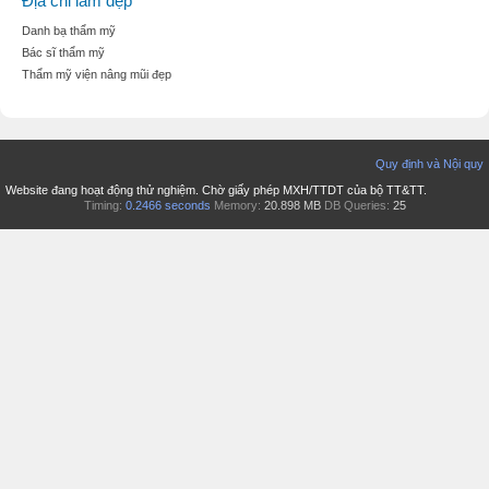
Địa chỉ làm đẹp
Danh bạ thẩm mỹ
Bác sĩ thẩm mỹ
Thẩm mỹ viện nâng mũi đẹp
Quy định và Nội quy
Website đang hoạt động thử nghiệm. Chờ giấy phép MXH/TTDT của bộ TT&TT.
Timing:
0.2466 seconds
Memory:
20.898 MB
DB Queries:
25