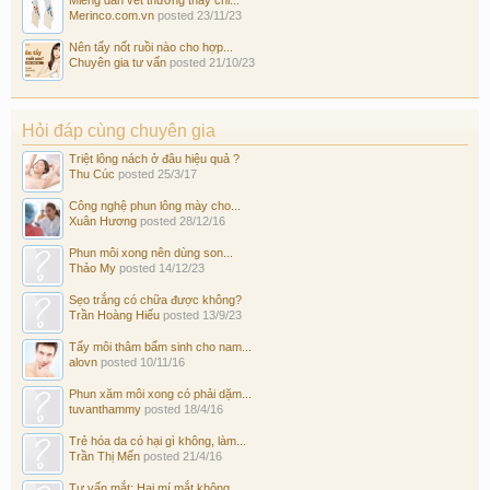
Merinco.com.vn
posted
23/11/23
Nên tẩy nốt ruồi nào cho hợp...
Chuyên gia tư vấn
posted
21/10/23
Hỏi đáp cùng chuyên gia
Triệt lông nách ở đâu hiệu quả ?
Thu Cúc
posted
25/3/17
Công nghệ phun lông mày cho...
Xuân Hương
posted
28/12/16
Phun môi xong nên dùng son...
Thảo My
posted
14/12/23
Sẹo trắng có chữa được không?
Trần Hoàng Hiếu
posted
13/9/23
Tẩy môi thâm bẩm sinh cho nam...
alovn
posted
10/11/16
Phun xăm môi xong có phải dặm...
tuvanthammy
posted
18/4/16
Trẻ hóa da có hại gì không, làm...
Trần Thị Mến
posted
21/4/16
Tư vấn mắt: Hai mí mắt không...