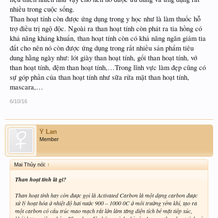
nhiều trong cuộc sống.
Than hoạt tính còn được ứng dụng trong y học như là làm thuốc hỗ
trợ điều trị ngộ độc. Ngoài ra than hoạt tính còn phát ra tia hồng có
khả năng kháng khuẩn, than hoạt tính còn có khả năng ngăn giảm tia
đất cho nên nó còn được ứng dụng trong rất nhiều sản phẩm tiêu
dung hằng ngày như: lót giày than hoạt tính, gối than hoạt tính, vớ
than hoạt tính, đệm than hoạt tính,…Trong lĩnh vực làm đẹp cũng có
sự góp phần của than hoạt tính như sữa rửa mặt than hoạt tính,
mascara,…
6/10/16
Ý Lan
Member
Mai Thủy nói:
↑
Than hoạt tính là gì?
Than hoạt tính hay còn được gọi là Activated Carbon là một dạng carbon được
xử lý hoạt hóa ở nhiệt độ hơi nước 900 – 1000 0C ở môi trường yếm khí, tạo ra
một carbon có cấu trúc mao mạch rất lớn làm tăng diện tích bề mặt tiếp xúc,