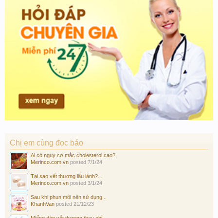
Chị em cùng đọc báo
Ai có nguy cơ mắc cholesterol cao?
Merinco.com.vn
posted
7/1/24
Tại sao vết thương lâu lành?...
Merinco.com.vn
posted
3/1/24
Sau khi phun môi nên sử dụng...
KhanhVan
posted
21/12/23
Miếng dán vết thương thay chỉ...