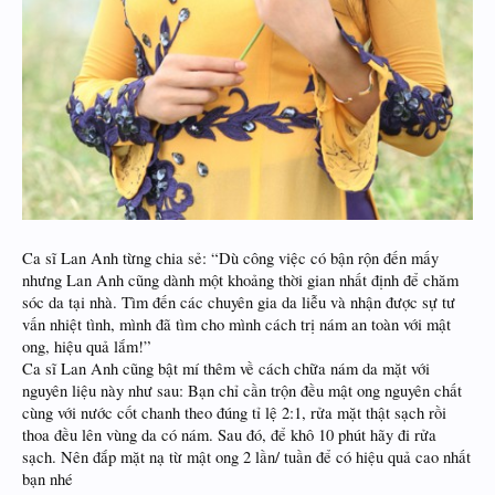
Ca sĩ Lan Anh từng chia sẻ: “Dù công việc có bận rộn đến mấy
nhưng Lan Anh cũng dành một khoảng thời gian nhất định để chăm
sóc da tại nhà. Tìm đến các chuyên gia da liễu và nhận được sự tư
vấn nhiệt tình, mình đã tìm cho mình cách trị nám an toàn với mật
ong, hiệu quả lắm!”
Ca sĩ Lan Anh cũng bật mí thêm về cách chữa nám da mặt với
nguyên liệu này như sau: Bạn chỉ cần trộn đều mật ong nguyên chất
cùng với nước cốt chanh theo đúng tỉ lệ 2:1, rửa mặt thật sạch rồi
thoa đều lên vùng da có nám. Sau đó, để khô 10 phút hãy đi rửa
sạch. Nên đắp mặt nạ từ mật ong 2 lần/ tuần để có hiệu quả cao nhất
bạn nhé