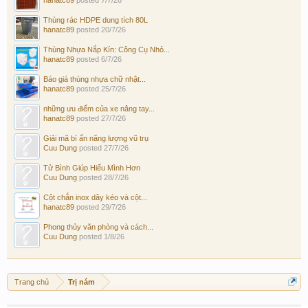
Thùng rác HDPE dung tích 80L
hanatc89
posted
20/7/26
Thùng Nhựa Nắp Kín: Công Cụ Nhỏ...
hanatc89
posted
6/7/26
Báo giá thùng nhựa chữ nhật...
hanatc89
posted
25/7/26
những ưu điểm của xe nâng tay...
hanatc89
posted
27/7/26
Giải mã bí ẩn năng lượng vũ trụ
Cuu Dung
posted
27/7/26
Tử Bình Giúp Hiểu Mình Hơn
Cuu Dung
posted
28/7/26
Cột chắn inox dây kéo và cột...
hanatc89
posted
29/7/26
Phong thủy văn phòng và cách...
Cuu Dung
posted
1/8/26
Trang chủ
Trị nám