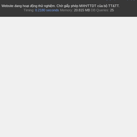
Website đang hoạt động thử nghiệm. Chờ giấy phép MXH/TTDT của bộ TT&TT.
Timing:
0.2180 seconds
Memory:
20.815 MB
DB Queries:
25