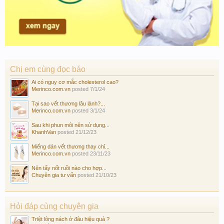
Chị em cùng đọc báo
Ai có nguy cơ mắc cholesterol cao?
Merinco.com.vn
posted
7/1/24
Tại sao vết thương lâu lành?...
Merinco.com.vn
posted
3/1/24
Sau khi phun môi nên sử dụng...
KhanhVan
posted
21/12/23
Miếng dán vết thương thay chỉ...
Merinco.com.vn
posted
23/11/23
Nên tẩy nốt ruồi nào cho hợp...
Chuyên gia tư vấn
posted
21/10/23
Hỏi đáp cùng chuyên gia
Triệt lông nách ở đâu hiệu quả ?