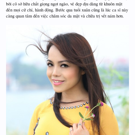
bởi cô sở hữu chất giọng ngọt ngào, vẻ đẹp dịu dàng từ khuôn mặt
đến mọi cử chỉ, hành động. Bước qua tuổi xuân cũng là lúc ca sĩ này
càng quan tâm đến việc chăm sóc da mặt và chữa trị vết nám hơn.