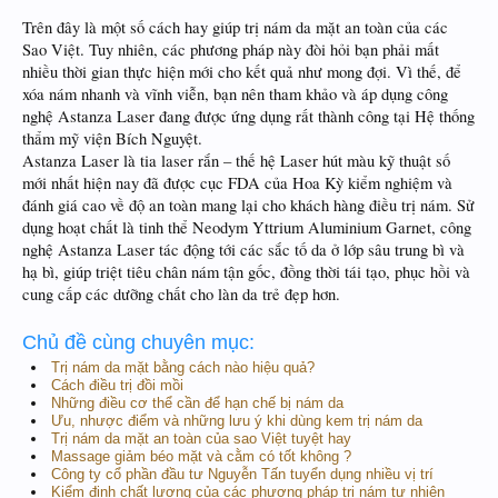
Trên đây là một số cách hay giúp trị nám da mặt an toàn của các
Sao Việt. Tuy nhiên, các phương pháp này đòi hỏi bạn phải mất
nhiều thời gian thực hiện mới cho kết quả như mong đợi. Vì thế, để
xóa nám nhanh và vĩnh viễn, bạn nên tham khảo và áp dụng công
nghệ Astanza Laser đang được ứng dụng rất thành công tại Hệ thống
thẩm mỹ viện Bích Nguyệt.
Astanza Laser là tia laser rắn – thế hệ Laser hút màu kỹ thuật số
mới nhất hiện nay đã được cục FDA của Hoa Kỳ kiểm nghiệm và
đánh giá cao về độ an toàn mang lại cho khách hàng điều trị nám. Sử
dụng hoạt chất là tinh thể Neodym Yttrium Aluminium Garnet, công
nghệ Astanza Laser tác động tới các sắc tố da ở lớp sâu trung bì và
hạ bì, giúp triệt tiêu chân nám tận gốc, đồng thời tái tạo, phục hồi và
cung cấp các dưỡng chất cho làn da trẻ đẹp hơn.
Chủ đề cùng chuyên mục:
Trị nám da mặt bằng cách nào hiệu quả?
Cách điều trị đồi mồi
Những điều cơ thể cần để hạn chế bị nám da
Ưu, nhược điểm và những lưu ý khi dùng kem trị nám da
Trị nám da mặt an toàn của sao Việt tuyệt hay
Massage giảm béo mặt và cằm có tốt không ?
Công ty cổ phần đầu tư Nguyễn Tấn tuyển dụng nhiều vị trí
Kiểm định chất lượng của các phương pháp trị nám tự nhiên