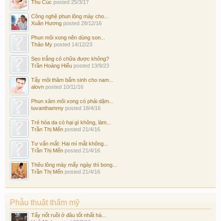
Thu Cúc
posted
25/3/17
Công nghệ phun lông mày cho...
Xuân Hương
posted
28/12/16
Phun môi xong nên dùng son...
Thảo My
posted
14/12/23
Sẹo trắng có chữa được không?
Trần Hoàng Hiếu
posted
13/9/23
Tẩy môi thâm bẩm sinh cho nam...
alovn
posted
10/11/16
Phun xăm môi xong có phải dặm...
tuvanthammy
posted
18/4/16
Trẻ hóa da có hại gì không, làm...
Trần Thị Mến
posted
21/4/16
Tư vấn mắt: Hai mí mắt không...
Trần Thị Mến
posted
21/4/16
Thêu lông mày mấy ngày thì bong...
Trần Thị Mến
posted
21/4/16
Phẫu thuật thẩm mỹ
Tẩy nốt ruồi ở đâu tốt nhất hà...