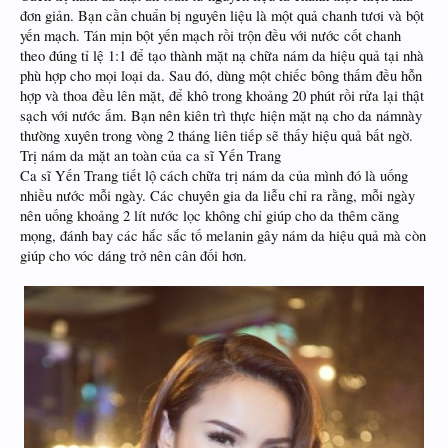
đơn giản. Bạn cần chuẩn bị nguyên liệu là một quả chanh tươi và bột
yến mạch. Tán mịn bột yến mạch rồi trộn đều với nước cốt chanh
theo đúng tỉ lệ 1:1 để tạo thành mặt nạ chữa nám da hiệu quả tại nhà
phù hợp cho mọi loại da. Sau đó, dùng một chiếc bông thấm đều hỗn
hợp và thoa đều lên mặt, để khô trong khoảng 20 phút rồi rửa lại thật
sạch với nước ấm. Bạn nên kiên trì thực hiện mặt nạ cho da námnày
thường xuyên trong vòng 2 tháng liên tiếp sẽ thấy hiệu quả bất ngờ.
Trị nám da mặt an toàn của ca sĩ Yến Trang
Ca sĩ Yến Trang tiết lộ cách chữa trị nám da của mình đó là uống
nhiều nước mỗi ngày. Các chuyên gia da liễu chỉ ra rằng, mỗi ngày
nên uống khoảng 2 lít nước lọc không chỉ giúp cho da thêm căng
mọng, đánh bay các hắc sắc tố melanin gây nám da hiệu quả mà còn
giúp cho vóc dáng trở nên cân đối hơn.