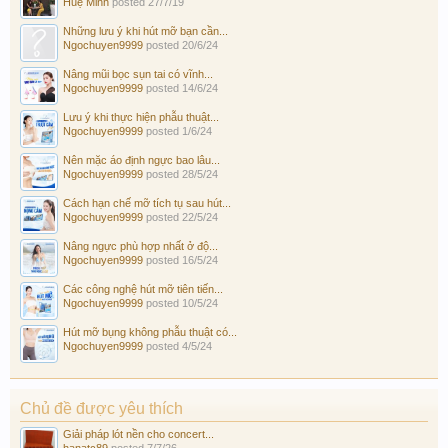
Huệ Minh
posted
27/7/19
Những lưu ý khi hút mỡ bạn cần...
Ngochuyen9999
posted
20/6/24
Nâng mũi bọc sụn tai có vĩnh...
Ngochuyen9999
posted
14/6/24
Lưu ý khi thực hiện phẫu thuật...
Ngochuyen9999
posted
1/6/24
Nên mặc áo định ngực bao lâu...
Ngochuyen9999
posted
28/5/24
Cách hạn chế mỡ tích tụ sau hút...
Ngochuyen9999
posted
22/5/24
Nâng ngực phù hợp nhất ở độ...
Ngochuyen9999
posted
16/5/24
Các công nghệ hút mỡ tiên tiến...
Ngochuyen9999
posted
10/5/24
Hút mỡ bụng không phẫu thuật có...
Ngochuyen9999
posted
4/5/24
Chủ đề được yêu thích
Giải pháp lót nền cho concert...
hanatc89
posted
7/7/26