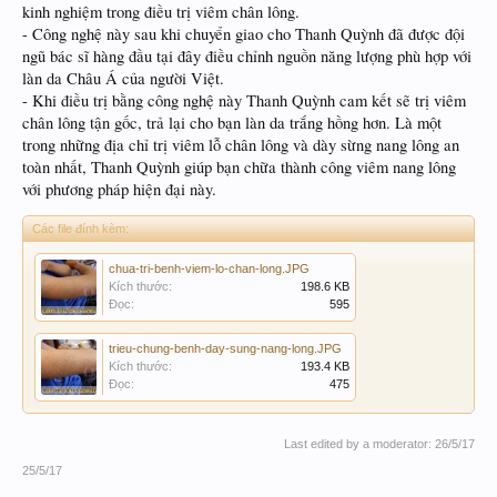
kinh nghiệm trong điều trị viêm chân lông.
- Công nghệ này sau khi chuyển giao cho Thanh Quỳnh đã được đội
ngũ bác sĩ hàng đầu tại đây điều chỉnh nguồn năng lượng phù hợp với
làn da Châu Á của người Việt.
- Khi điều trị bằng công nghệ này Thanh Quỳnh cam kết sẽ trị viêm
chân lông tận gốc, trả lại cho bạn làn da trắng hồng hơn. Là một
trong những địa chỉ trị viêm lỗ chân lông và dày sừng nang lông an
toàn nhất, Thanh Quỳnh giúp bạn chữa thành công viêm nang lông
với phương pháp hiện đại này.
Các file đính kèm:
chua-tri-benh-viem-lo-chan-long.JPG
Kích thước:
198.6 KB
Đọc:
595
trieu-chung-benh-day-sung-nang-long.JPG
Kích thước:
193.4 KB
Đọc:
475
Last edited by a moderator:
26/5/17
25/5/17