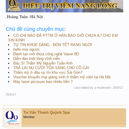
.Hoàng Tuấn -Hà Nội
Chủ đề cùng chuyên mục:
CÓ CHỊ NÀO ĐÃ PTTM Ở HÀN BAO GIỜ CHƯA Ạ? CHO EM
XIN KINH
TỰ TIN KHOE DÁNG - ĐÓN TẾT RẠNG NGỜI
hello mọi người
Đánh tan mỡ thừa công nghệ Vaser 8D
Diễn đàn triệt lông vĩnh viễn
Bác Sĩ Thẩm Mỹ Nguyễn Tuấn Anh
TRẢ LẠI NỤ CƯỜI TỎA SÁNG CHO CÔ GÁI
Thẩm mỹ ở đâu uy tín khu vực Sài Gòn?
Voucher khuyến mại giáng sinh ở thẩm mỹ viện tại Hà Nội
Máy laser picosure bao nhiêu tiền ?
Last edited by a moderator:
26/5/17
25/5/17
Tư Vấn Thanh Quỳnh Spa
Member