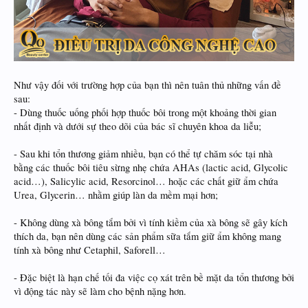
Như vậy đối với trường hợp của bạn thì nên tuân thủ những vấn đề
sau:
- Dùng thuốc uống phối hợp thuốc bôi trong một khoảng thời gian
nhất định và dưới sự theo dõi của bác sĩ chuyên khoa da liễu;
- Sau khi tổn thương giảm nhiều, bạn có thể tự chăm sóc tại nhà
bằng các thuốc bôi tiêu sừng nhẹ chứa AHAs (lactic acid, Glycolic
acid…), Salicylic acid, Resorcinol… hoặc các chất giữ ẩm chứa
Urea, Glycerin… nhằm giúp làn da mềm mại hơn;
- Không dùng xà bông tắm bởi vì tính kiềm của xà bông sẽ gây kích
thích da, bạn nên dùng các sản phẩm sữa tắm giữ ẩm không mang
tính xà bông như Cetaphil, Saforell…
- Đặc biệt là hạn chế tối đa việc cọ xát trên bề mặt da tổn thương bởi
vì động tác này sẽ làm cho bệnh nặng hơn.