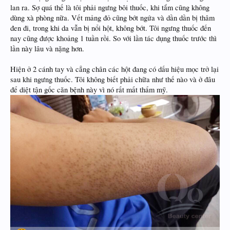
lan ra. Sợ quá thế là tôi phải ngưng bôi thuốc, khi tắm cũng không
dùng xà phòng nữa. Vết mảng đỏ cũng bớt ngứa và dần dần bị thâm
đen đi, trong khi da vẫn bị nổi hột, không bớt. Tôi ngưng thuốc đến
nay cũng được khoảng 1 tuần rồi. So với lần tác dụng thuốc trước thì
lần này lâu và nặng hơn.
Hiện ở 2 cánh tay và cẳng chân các hột đang có dấu hiệu mọc trở lại
sau khi ngưng thuốc. Tôi không biết phải chữa như thế nào và ở đâu
để diệt tận gốc căn bệnh này vì nó rất mất thẩm mỹ.