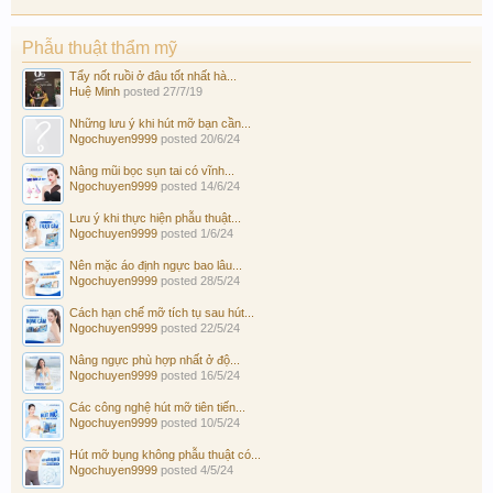
Phẫu thuật thẩm mỹ
Tẩy nốt ruồi ở đâu tốt nhất hà...
Huệ Minh
posted
27/7/19
Những lưu ý khi hút mỡ bạn cần...
Ngochuyen9999
posted
20/6/24
Nâng mũi bọc sụn tai có vĩnh...
Ngochuyen9999
posted
14/6/24
Lưu ý khi thực hiện phẫu thuật...
Ngochuyen9999
posted
1/6/24
Nên mặc áo định ngực bao lâu...
Ngochuyen9999
posted
28/5/24
Cách hạn chế mỡ tích tụ sau hút...
Ngochuyen9999
posted
22/5/24
Nâng ngực phù hợp nhất ở độ...
Ngochuyen9999
posted
16/5/24
Các công nghệ hút mỡ tiên tiến...
Ngochuyen9999
posted
10/5/24
Hút mỡ bụng không phẫu thuật có...
Ngochuyen9999
posted
4/5/24