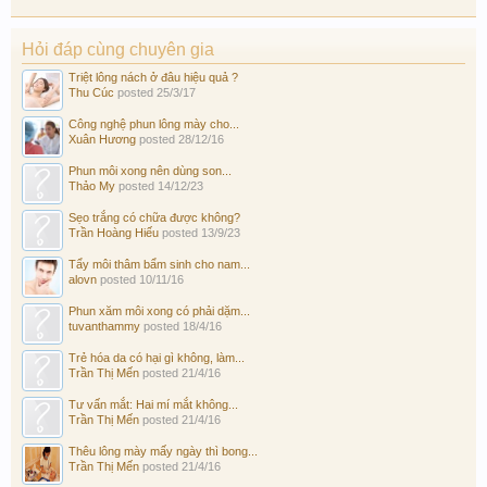
Hỏi đáp cùng chuyên gia
Triệt lông nách ở đâu hiệu quả ?
Thu Cúc
posted
25/3/17
Công nghệ phun lông mày cho...
Xuân Hương
posted
28/12/16
Phun môi xong nên dùng son...
Thảo My
posted
14/12/23
Sẹo trắng có chữa được không?
Trần Hoàng Hiếu
posted
13/9/23
Tẩy môi thâm bẩm sinh cho nam...
alovn
posted
10/11/16
Phun xăm môi xong có phải dặm...
tuvanthammy
posted
18/4/16
Trẻ hóa da có hại gì không, làm...
Trần Thị Mến
posted
21/4/16
Tư vấn mắt: Hai mí mắt không...
Trần Thị Mến
posted
21/4/16
Thêu lông mày mấy ngày thì bong...
Trần Thị Mến
posted
21/4/16