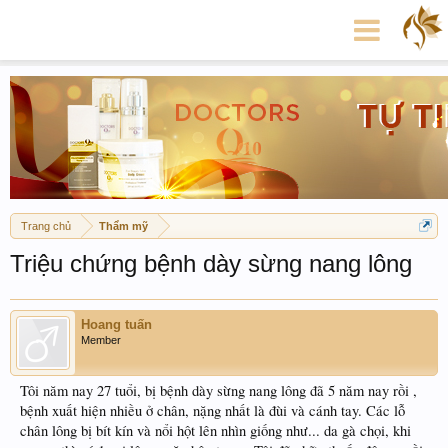
Trang chủ
Thẩm mỹ
Triệu chứng bệnh dày sừng nang lông
Hoang tuấn
Member
Tôi năm nay 27 tuổi, bị bệnh dày sừng nang lông đã 5 năm nay rồi ,
bệnh xuất hiện nhiều ở chân, nặng nhất là đùi và cánh tay. Các lỗ
chân lông bị bít kín và nổi hột lên nhìn giống như... da gà chọi, khi