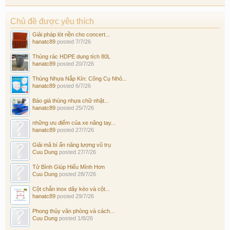
Chủ đề được yêu thích
Giải pháp lót nền cho concert...
hanatc89
posted
7/7/26
Thùng rác HDPE dung tích 80L
hanatc89
posted
20/7/26
Thùng Nhựa Nắp Kín: Công Cụ Nhỏ...
hanatc89
posted
6/7/26
Báo giá thùng nhựa chữ nhật...
hanatc89
posted
25/7/26
những ưu điểm của xe nâng tay...
hanatc89
posted
27/7/26
Giải mã bí ẩn năng lượng vũ trụ
Cuu Dung
posted
27/7/26
Tử Bình Giúp Hiểu Mình Hơn
Cuu Dung
posted
28/7/26
Cột chắn inox dây kéo và cột...
hanatc89
posted
29/7/26
Phong thủy văn phòng và cách...
Cuu Dung
posted
1/8/26