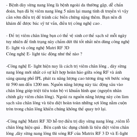
- Bệnh dày sừng nang lông là bệnh ngoài da thường gặp, dễ chẩn
đoán, bạn đã bị viêm nang lông 5 năm lại mang tính di truyền vì vậy
cần sớm điều trị để tránh các biến chứng nặng thêm. Bạn nên đi
khám để được bác sỹ tư vấn, điều trị công nghệ cao .
- Để trị viêm chân lông bạn có thể vệ sinh cơ thể sạch sẽ mỗi ngày
tuy nhiên để tình trạng này chấm dứt thì tốt nhất nên dùng công nghệ
E- light và công nghệ Matri RF 3D
Công nghệ E- light tác động như thế nào ?
-Công nghệ E- light hiện nay là cách trị viêm chân lông , dày sừng
nang lông mới nhất có sự kết hợp hoàn hảo giữa sóng RF và ánh
sáng quang phổ IPL phát ra năng lượng cao tương ứng với bước sóng
từ 590 nm đến 1200 nm. Nguồn năng lượng này tác động sâu vào
chân lông giúp triệt tiêu toàn bộ vi khuẩn hình que (nguyên nhân
chính gây viêm chân lông). Ngoài ra nguồn năng lượng này còn làm
sạch sâu chân lông và tiêu diệt hoàn toàn những sợi lông nằm cuộn
tròn trong chân lông khiến chúng không thể quay trở lại.
-Công nghệ Matri RF 3D hỗ trợ điều trị dày sừng nang lông ,viêm lỗ
chân lông hiệu quả . Bên cạnh tác dụng chính là tiêu diệt viêm chân
lông ,dày sừng nang lông thì sóng RF của Matrix RF 3 D và E-light