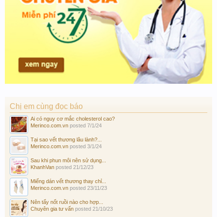
Chị em cùng đọc báo
Ai có nguy cơ mắc cholesterol cao?
Merinco.com.vn
posted
7/1/24
Tại sao vết thương lâu lành?...
Merinco.com.vn
posted
3/1/24
Sau khi phun môi nên sử dụng...
KhanhVan
posted
21/12/23
Miếng dán vết thương thay chỉ...
Merinco.com.vn
posted
23/11/23
Nên tẩy nốt ruồi nào cho hợp...
Chuyên gia tư vấn
posted
21/10/23