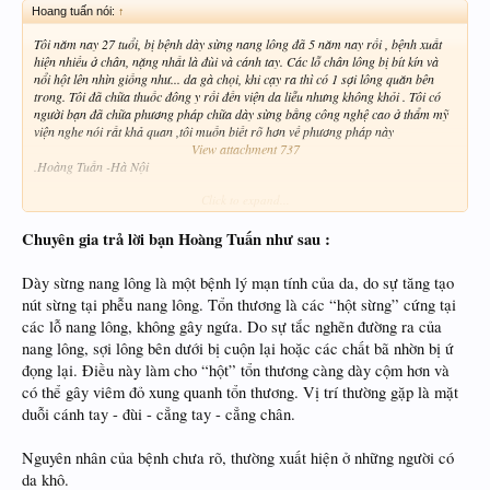
Hoang tuấn nói:
↑
Tôi năm nay 27 tuổi, bị bệnh dày sừng nang lông đã 5 năm nay rồi , bệnh xuất
hiện nhiều ở chân, nặng nhất là đùi và cánh tay. Các lỗ chân lông bị bít kín và
nổi hột lên nhìn giống như... da gà chọi, khi cạy ra thì có 1 sợi lông quăn bên
trong. Tôi đã chữa thuốc đông y rồi đến viện da liễu nhưng không khỏi . Tôi có
người bạn đã chữa phương pháp chữa dày sừng bằng công nghệ cao ở thẩm mỹ
viện nghe nói rất khả quan ,tôi muốn biết rõ hơn về phương pháp này
View attachment 737
.Hoàng Tuấn -Hà Nội
Click to expand...
Phương thuốc của tôi được bác sĩ kê như sau :
Chuyên gia trả lời bạn Hoàng Tuấn như sau :
Bác sĩ bảo do tuyến bã nhờn bị bít nên chất sừng bị đùn dưới chân lông gây tình
trạng trên. Tôi đi chữa ở bệnh viện da liễu hơn 6 tháng, theo toa thì bác sĩ cho tôi
uống chủ yếu là vitamin A liều cao 50.000d/vi và thuốc bôi Tretinon.Thường thì
Dày sừng nang lông là một bệnh lý mạn tính của da, do sự tăng tạo
uống vitamin A khoảng 1-2 tuần là phải ngưng vì bị nứt khóe môi, lúc đầu bôi
nút sừng tại phễu nang lông. Tổn thương là các “hột sừng” cứng tại
Tretinon thì có dấu hiệu bệnh nặng hơn, thậm chí ở đùi tôi bị nổi 1 mảng đỏ như
các lỗ nang lông, không gây ngứa. Do sự tắc nghẽn đường ra của
bị chàm, hắc lào nhưng tôi vẫn tiếp tục bôi vì có đọc tờ hướng dẫn nói đây là
triệu chứng bình thường lúc thuốc có tác dụng.
nang lông, sợi lông bên dưới bị cuộn lại hoặc các chất bã nhờn bị ứ
đọng lại. Điều này làm cho “hột” tổn thương càng dày cộm hơn và
Được 1 thời gian thì triệu chứng kia tự động biến mất nhưng da vẫn bị hột. Tôi lại
có thể gây viêm đỏ xung quanh tổn thương. Vị trí thường gặp là mặt
tiếp tục bôi Tretinon theo yêu cầu của bác sĩ, nhưng lần sau này thì đùi tôi lại nổi
duỗi cánh tay - đùi - cẳng tay - cẳng chân.
lên 2 mảng đỏ to hơn ở 2 đùi, lần này thì nặng hơn, mẩn đỏ và ngứa. Chúng tạo
thành hình tròn, xung quanh viền bị nổi mụn nước nhỏ li ti giống như hắc lào, ở
giữa da bong tróc ra. Có lúc ngứa quá tôi dùng bàn chải chà nhẹ cho đỡ ngứa
Nguyên nhân của bệnh chưa rõ, thường xuất hiện ở những người có
thì tình trạng càng tồi tệ hơn. Một số vị trí khác cũng bắt đầu ngứa lan ra. Sợ
da khô.
quá thế là tôi phải ngưng bôi thuốc, khi tắm cũng không dùng xà phòng nữa. Vết