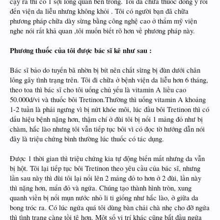
cạy ra thì có 1 sợi lông quăn bên trong. Tôi đã chữa thuốc đông y rồi
đến viện da liễu nhưng không khỏi . Tôi có người bạn đã chữa
phương pháp chữa dày sừng bằng công nghệ cao ở thẩm mỹ viện
nghe nói rất khả quan ,tôi muốn biết rõ hơn về phương pháp này.
Phương thuốc của tôi được bác sĩ kê như sau :
Bác sĩ bảo do tuyến bã nhờn bị bít nên chất sừng bị đùn dưới chân
lông gây tình trạng trên. Tôi đi chữa ở bệnh viện da liễu hơn 6 tháng,
theo toa thì bác sĩ cho tôi uống chủ yếu là vitamin A liều cao
50.000d/vi và thuốc bôi Tretinon.Thường thì uống vitamin A khoảng
1-2 tuần là phải ngưng vì bị nứt khóe môi, lúc đầu bôi Tretinon thì có
dấu hiệu bệnh nặng hơn, thậm chí ở đùi tôi bị nổi 1 mảng đỏ như bị
chàm, hắc lào nhưng tôi vẫn tiếp tục bôi vì có đọc tờ hướng dẫn nói
đây là triệu chứng bình thường lúc thuốc có tác dụng.
Được 1 thời gian thì triệu chứng kia tự động biến mất nhưng da vẫn
bị hột. Tôi lại tiếp tục bôi Tretinon theo yêu cầu của bác sĩ, nhưng
lần sau này thì đùi tôi lại nổi lên 2 mảng đỏ to hơn ở 2 đùi, lần này
thì nặng hơn, mẩn đỏ và ngứa. Chúng tạo thành hình tròn, xung
quanh viền bị nổi mụn nước nhỏ li ti giống như hắc lào, ở giữa da
bong tróc ra. Có lúc ngứa quá tôi dùng bàn chải chà nhẹ cho đỡ ngứa
thì tình trạng càng tồi tệ hơn. Một số vị trí khác cũng bắt đầu ngứa