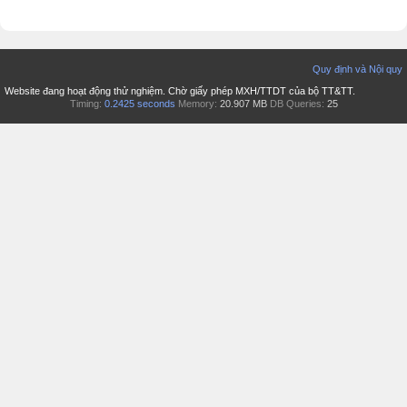
Quy định và Nội quy
Website đang hoạt động thử nghiệm. Chờ giấy phép MXH/TTDT của bộ TT&TT.
Timing:
0.2425 seconds
Memory:
20.907 MB
DB Queries:
25