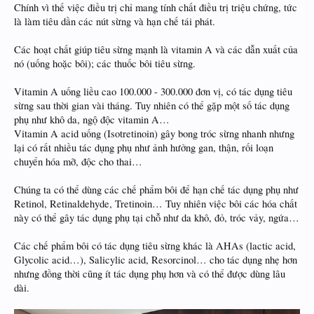
Chính vì thế việc điều trị chỉ mang tính chất điều trị triệu chứng, tức
mảng đỏ cũng bớt ngứa và dần dần bị thâm đen đi, trong khi da vẫn bị nổi hột,
không bớt. Tôi ngưng thuốc đến nay cũng được khoảng 1 tuần rồi. So với lần tác
là làm tiêu dần các nút sừng và hạn chế tái phát.
dụng thuốc trước thì lần này lâu và nặng hơn.
Các hoạt chất giúp tiêu sừng mạnh là vitamin A và các dẫn xuất của
nó (uống hoặc bôi); các thuốc bôi tiêu sừng.
Vitamin A uống liều cao 100.000 - 300.000 đơn vị, có tác dụng tiêu
sừng sau thời gian vài tháng. Tuy nhiên có thể gặp một số tác dụng
phụ như khô da, ngộ độc vitamin A…
Vitamin A acid uống (Isotretinoin) gây bong tróc sừng nhanh nhưng
lại có rất nhiều tác dụng phụ như ảnh hưởng gan, thận, rối loạn
chuyển hóa mỡ, độc cho thai…
Hiện ở 2 cánh tay và cẳng chân các hột đang có dấu hiệu mọc trở lại sau khi
ngưng thuốc. Tôi không biết phải chữa như thế nào và ở đâu để diệt tận gốc căn
Chúng ta có thể dùng các chế phẩm bôi để hạn chế tác dụng phụ như
bệnh này vì nó rất mất thẩm mỹ.
Retinol, Retinaldehyde, Tretinoin… Tuy nhiên việc bôi các hóa chất
này có thể gây tác dụng phụ tại chỗ như da khô, đỏ, tróc vảy, ngứa…
Các chế phẩm bôi có tác dụng tiêu sừng khác là AHAs (lactic acid,
Glycolic acid…), Salicylic acid, Resorcinol… cho tác dụng nhẹ hơn
nhưng đồng thời cũng ít tác dụng phụ hơn và có thể được dùng lâu
dài.