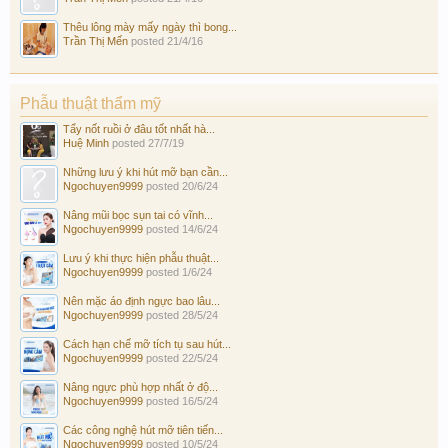
Thêu lông mày mấy ngày thì bong...
Trần Thị Mến
posted
21/4/16
Phẫu thuật thẩm mỹ
Tẩy nốt ruồi ở đâu tốt nhất hà...
Huệ Minh
posted
27/7/19
Những lưu ý khi hút mỡ bạn cần...
Ngochuyen9999
posted
20/6/24
Nâng mũi bọc sụn tai có vĩnh...
Ngochuyen9999
posted
14/6/24
Lưu ý khi thực hiện phẫu thuật...
Ngochuyen9999
posted
1/6/24
Nên mặc áo định ngực bao lâu...
Ngochuyen9999
posted
28/5/24
Cách hạn chế mỡ tích tụ sau hút...
Ngochuyen9999
posted
22/5/24
Nâng ngực phù hợp nhất ở độ...
Ngochuyen9999
posted
16/5/24
Các công nghệ hút mỡ tiên tiến...
Ngochuyen9999
posted
10/5/24