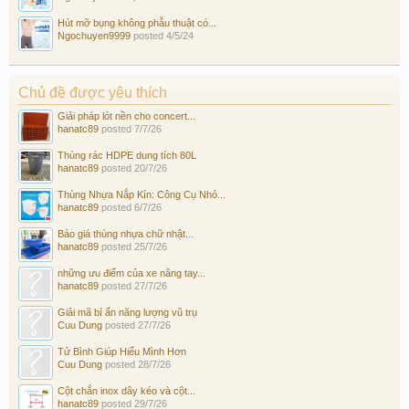
Hút mỡ bụng không phẫu thuật có...
Ngochuyen9999
posted
4/5/24
Chủ đề được yêu thích
Giải pháp lót nền cho concert...
hanatc89
posted
7/7/26
Thùng rác HDPE dung tích 80L
hanatc89
posted
20/7/26
Thùng Nhựa Nắp Kín: Công Cụ Nhỏ...
hanatc89
posted
6/7/26
Báo giá thùng nhựa chữ nhật...
hanatc89
posted
25/7/26
những ưu điểm của xe nâng tay...
hanatc89
posted
27/7/26
Giải mã bí ẩn năng lượng vũ trụ
Cuu Dung
posted
27/7/26
Tử Bình Giúp Hiểu Mình Hơn
Cuu Dung
posted
28/7/26
Cột chắn inox dây kéo và cột...
hanatc89
posted
29/7/26