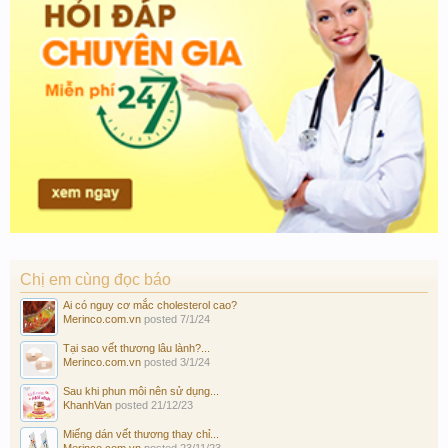
Chị em cùng đọc báo
Ai có nguy cơ mắc cholesterol cao?
Merinco.com.vn
posted
7/1/24
Tại sao vết thương lâu lành?...
Merinco.com.vn
posted
3/1/24
Sau khi phun môi nên sử dụng...
KhanhVan
posted
21/12/23
Miếng dán vết thương thay chỉ...
Merinco.com.vn
posted
23/11/23