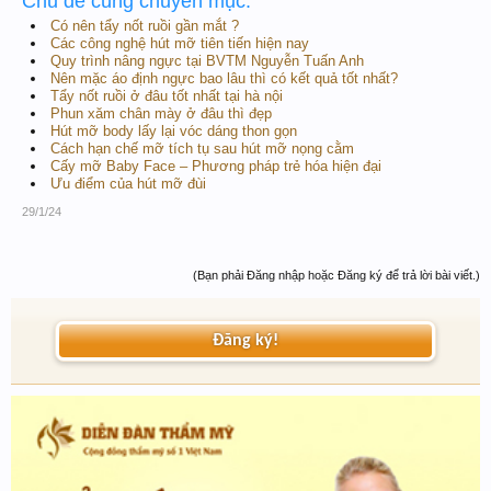
Chủ đề cùng chuyên mục:
Có nên tẩy nốt ruồi gần mắt ?
Các công nghệ hút mỡ tiên tiến hiện nay
Quy trình nâng ngực tại BVTM Nguyễn Tuấn Anh
Nên mặc áo định ngực bao lâu thì có kết quả tốt nhất?
Tẩy nốt ruồi ở đâu tốt nhất tại hà nội
Phun xăm chân mày ở đâu thì đẹp
Hút mỡ body lấy lại vóc dáng thon gọn
Cách hạn chế mỡ tích tụ sau hút mỡ nọng cằm
Cấy mỡ Baby Face – Phương pháp trẻ hóa hiện đại
Ưu điểm của hút mỡ đùi
29/1/24
(Bạn phải Đăng nhập hoặc Đăng ký để trả lời bài viết.)
Đăng ký!