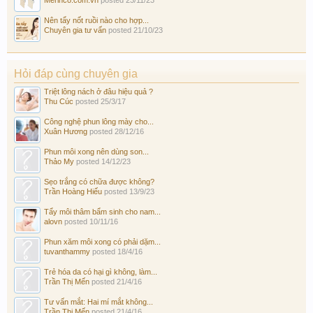
Nên tẩy nốt ruồi nào cho hợp...
Chuyên gia tư vấn
posted
21/10/23
Hỏi đáp cùng chuyên gia
Triệt lông nách ở đâu hiệu quả ?
Thu Cúc
posted
25/3/17
Công nghệ phun lông mày cho...
Xuân Hương
posted
28/12/16
Phun môi xong nên dùng son...
Thảo My
posted
14/12/23
Sẹo trắng có chữa được không?
Trần Hoàng Hiếu
posted
13/9/23
Tẩy môi thâm bẩm sinh cho nam...
alovn
posted
10/11/16
Phun xăm môi xong có phải dặm...
tuvanthammy
posted
18/4/16
Trẻ hóa da có hại gì không, làm...
Trần Thị Mến
posted
21/4/16
Tư vấn mắt: Hai mí mắt không...
Trần Thị Mến
posted
21/4/16