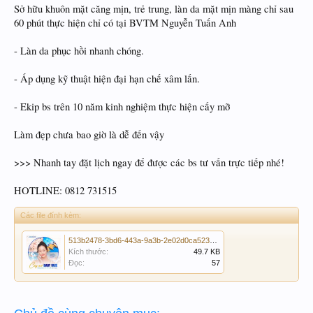
Sở hữu khuôn mặt căng mịn, trẻ trung, làn da mặt mịn màng chỉ sau
60 phút thực hiện chỉ có tại BVTM Nguyễn Tuấn Anh
- Làn da phục hồi nhanh chóng.
- Áp dụng kỹ thuật hiện đại hạn chế xâm lấn.
- Ekip bs trên 10 năm kinh nghiệm thực hiện cấy mỡ
Làm đẹp chưa bao giờ là dễ đến vậy
>>> Nhanh tay đặt lịch ngay để được các bs tư vấn trực tiếp nhé!
HOTLINE: 0812 731515
Các file đính kèm:
513b2478-3bd6-443a-9a3b-2e02d0ca5234-min.jpg
Kích thước:
49.7 KB
Đọc:
57