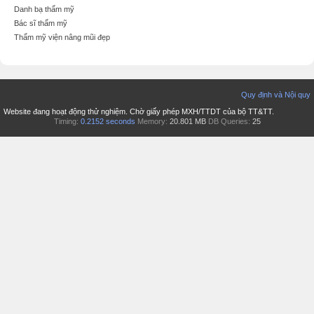
Danh bạ thẩm mỹ
Bác sĩ thẩm mỹ
Thẩm mỹ viện nâng mũi đẹp
Quy định và Nội quy
Website đang hoạt động thử nghiệm. Chờ giấy phép MXH/TTDT của bộ TT&TT.
Timing:
0.2152 seconds
Memory:
20.801 MB
DB Queries:
25