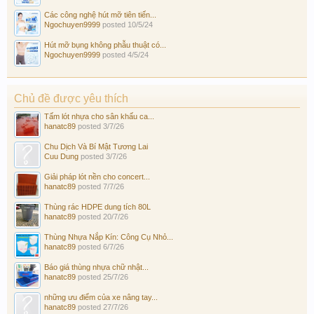
Các công nghệ hút mỡ tiên tiến...
Ngochuyen9999
posted
10/5/24
Hút mỡ bụng không phẫu thuật có...
Ngochuyen9999
posted
4/5/24
Chủ đề được yêu thích
Tấm lót nhựa cho sân khấu ca...
hanatc89
posted
3/7/26
Chu Dịch Và Bí Mật Tương Lai
Cuu Dung
posted
3/7/26
Giải pháp lót nền cho concert...
hanatc89
posted
7/7/26
Thùng rác HDPE dung tích 80L
hanatc89
posted
20/7/26
Thùng Nhựa Nắp Kín: Công Cụ Nhỏ...
hanatc89
posted
6/7/26
Báo giá thùng nhựa chữ nhật...
hanatc89
posted
25/7/26
những ưu điểm của xe nâng tay...
hanatc89
posted
27/7/26