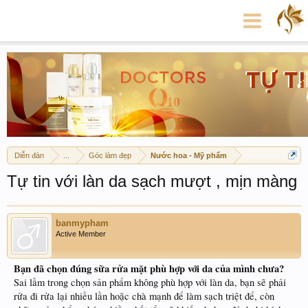
Diễn đàn
...
Góc làm đẹp
Nước hoa - Mỹ phẩm
Tự tin với làn da sạch mượt , mịn màng
banmypham
Active Member
Bạn đã chọn đúng sữa rửa mặt phù hợp với da của mình chưa?
Sai lầm trong chọn sản phẩm không phù hợp với làn da, bạn sẽ phải
rửa đi rửa lại nhiều lần hoặc chà mạnh để làm sạch triệt để, còn