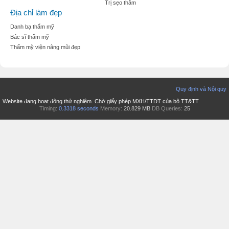
Trị sẹo thâm
Địa chỉ làm đẹp
Danh bạ thẩm mỹ
Bác sĩ thẩm mỹ
Thẩm mỹ viện nâng mũi đẹp
Quy định và Nội quy
Website đang hoạt động thử nghiệm. Chờ giấy phép MXH/TTDT của bộ TT&TT.
Timing:
0.3318 seconds
Memory:
20.829 MB
DB Queries:
25