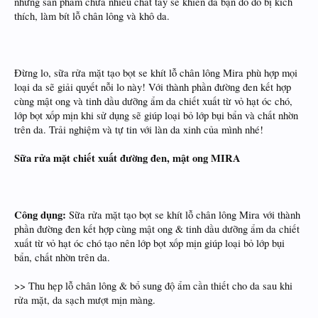
những sản phẩm chứa nhiều chất tẩy sẽ khiến da bạn đỏ do bị kích
thích, làm bít lỗ chân lông và khô da.
Đừng lo, sữa rửa mặt tạo bọt se khít lỗ chân lông Mira phù hợp mọi
loại da sẽ giải quyết nỗi lo này! Với thành phần đường đen kết hợp
cùng mật ong và tinh dầu dưỡng ẩm da chiết xuất từ vỏ hạt óc chó,
lớp bọt xốp mịn khi sử dụng sẽ giúp loại bỏ lớp bụi bẩn và chất nhờn
trên da. Trải nghiệm và tự tin với làn da xinh của mình nhé!
Sữa rửa mặt chiết xuất đường đen, mật ong MIRA
Công dụng:
Sữa rửa mặt tạo bọt se khít lỗ chân lông Mira với thành
phần đường đen kết hợp cùng mật ong & tinh dầu dưỡng ẩm da chiết
xuất từ vỏ hạt óc chó tạo nên lớp bọt xốp mịn giúp loại bỏ lớp bụi
bẩn, chất nhờn trên da.
>> Thu hẹp lỗ chân lông & bổ sung độ ẩm cần thiết cho da sau khi
rửa mặt, da sạch mượt mịn màng.