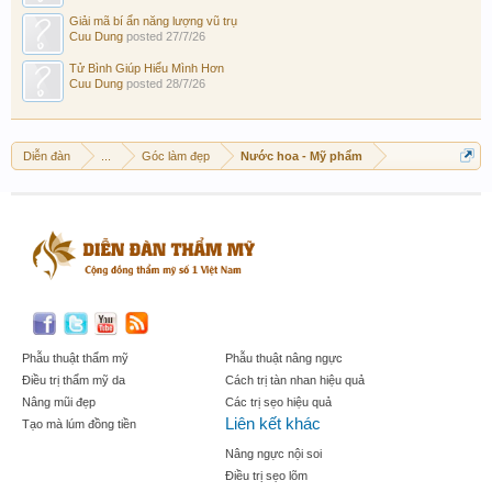
Giải mã bí ẩn năng lượng vũ trụ
Cuu Dung
posted
27/7/26
Tử Bình Giúp Hiểu Mình Hơn
Cuu Dung
posted
28/7/26
Diễn đàn
...
Góc làm đẹp
Nước hoa - Mỹ phẩm
Phẫu thuật thẩm mỹ
Phẫu thuật nâng ngực
Điều trị thẩm mỹ da
Cách trị tàn nhan hiệu quả
Nâng mũi đẹp
Các trị sẹo hiệu quả
Liên kết khác
Tạo mà lúm đồng tiền
Nâng ngực nội soi
Điều trị sẹo lõm