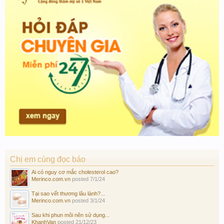
Chị em cùng đọc báo
Ai có nguy cơ mắc cholesterol cao?
Merinco.com.vn
posted
7/1/24
Tại sao vết thương lâu lành?...
Merinco.com.vn
posted
3/1/24
Sau khi phun môi nên sử dụng...
KhanhVan
posted
21/12/23