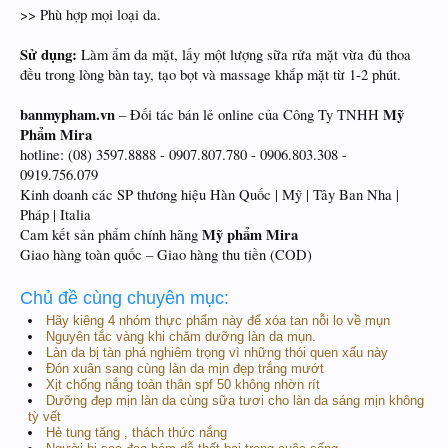
>> Phù hợp mọi loại da.
Sử dụng:
Làm ẩm da mặt, lấy một lượng sữa rửa mặt vừa đủ thoa
đều trong lòng bàn tay, tạo bọt và massage khắp mặt từ 1-2 phút.
banmypham.vn
Mỹ
– Đối tác bán lẻ online của Công Ty TNHH
Phẩm Mira
hotline: (08) 3597.8888 - 0907.807.780 - 0906.803.308 -
0919.756.079
Kinh doanh các SP thương hiệu Hàn Quốc | Mỹ | Tây Ban Nha |
Pháp | Italia
Mỹ phẩm Mira
Cam kết sản phẩm chính hãng
Giao hàng toàn quốc – Giao hàng thu tiền (COD)
Chủ đề cùng chuyên mục:
Hãy kiêng 4 nhóm thực phẩm này để xóa tan nỗi lo về mụn
Nguyên tắc vàng khi chăm dưỡng làn da mụn.
Làn da bị tàn phá nghiêm trọng vì những thói quen xấu này
Đón xuân sang cùng làn da mịn đẹp trắng mướt
Xịt chống nắng toàn thân spf 50 không nhờn rít
Dưỡng đẹp mịn làn da cùng sữa tươi cho làn da sáng mịn không
tỳ vết
Hè tung tăng , thách thức nắng