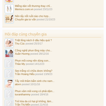
Miếng dán vết thương thay chỉ...
Merinco.com.vn
posted
23/11/23
Nên tẩy nốt ruồi nào cho hợp...
Chuyên gia tư vấn
posted
21/10/23
Hỏi đáp cùng chuyên gia
Triệt lông nách ở đâu hiệu quả ?
Thu Cúc
posted
25/3/17
Công nghệ phun lông mày cho...
Xuân Hương
posted
28/12/16
Phun môi xong nên dùng son...
Thảo My
posted
14/12/23
Sẹo trắng có chữa được không?
Trần Hoàng Hiếu
posted
13/9/23
Tẩy môi thâm bẩm sinh cho nam...
alovn
posted
10/11/16
Phun xăm môi xong có phải dặm...
tuvanthammy
posted
18/4/16
Trẻ hóa da có hại gì không, làm...
Trần Thị Mến
posted
21/4/16