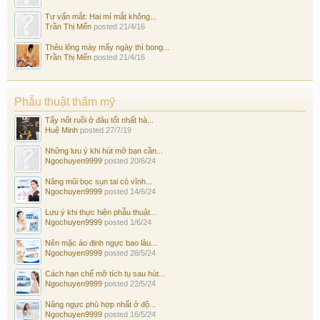
Tư vấn mắt: Hai mí mắt không...
Trần Thị Mến
posted
21/4/16
Thêu lông mày mấy ngày thì bong...
Trần Thị Mến
posted
21/4/16
Phẫu thuật thẩm mỹ
Tẩy nốt ruồi ở đâu tốt nhất hà...
Huệ Minh
posted
27/7/19
Những lưu ý khi hút mỡ bạn cần...
Ngochuyen9999
posted
20/6/24
Nâng mũi bọc sụn tai có vĩnh...
Ngochuyen9999
posted
14/6/24
Lưu ý khi thực hiện phẫu thuật...
Ngochuyen9999
posted
1/6/24
Nên mặc áo định ngực bao lâu...
Ngochuyen9999
posted
28/5/24
Cách hạn chế mỡ tích tụ sau hút...
Ngochuyen9999
posted
22/5/24
Nâng ngực phù hợp nhất ở độ...
Ngochuyen9999
posted
16/5/24