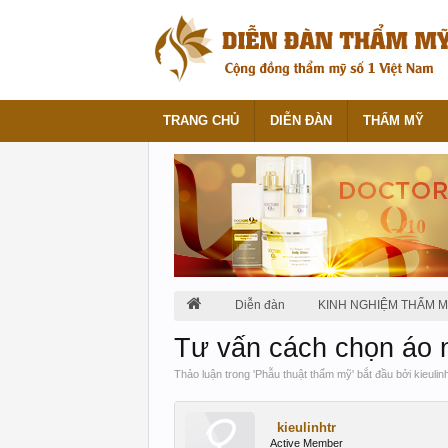
TRANG CHỦ
DIỄN ĐÀN
THẨM MỸ
Diễn đàn
KINH NGHIỆM THẨM 
Tư vấn cách chọn áo 
Thảo luận trong '
Phẫu thuật thẩm mỹ
' bắt đầu bởi
kieulin
kieulinhtr
Active Member