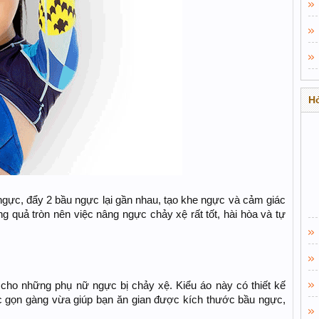
Hỏ
ngực, đẩy 2 bầu ngực lại gần nhau, tạo khe ngực và cảm giác
g quả tròn nên việc nâng ngực chảy xệ rất tốt, hài hòa và tự
 cho những phụ nữ ngực bị chảy xệ. Kiểu áo này có thiết kế
c gọn gàng vừa giúp bạn ăn gian được kích thước bầu ngực,