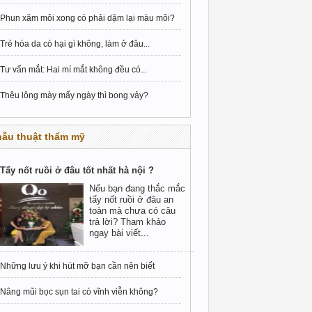
Phun xăm môi xong có phải dặm lại màu môi?
Trẻ hóa da có hại gì không, làm ở đâu...
Tư vấn mắt: Hai mí mắt không đều có...
Thêu lông mày mấy ngày thì bong vảy?
hẫu thuật thẩm mỹ
Tẩy nốt ruồi ở đâu tốt nhất hà nội ?
Nếu bạn đang thắc mắc
tẩy nốt ruồi ở đâu an
toàn mà chưa có câu
trả lời? Tham khảo
ngay bài viết...
Những lưu ý khi hút mỡ bạn cần nên biết
Nâng mũi bọc sụn tai có vĩnh viễn không?