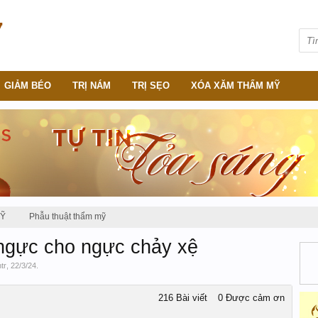
GIẢM BÉO
TRỊ NÁM
TRỊ SẸO
XÓA XĂM THẨM MỸ
MỸ
Phẫu thuật thẩm mỹ
ngực cho ngực chảy xệ
htr
,
22/3/24
.
216 Bài viết
0 Được cảm ơn