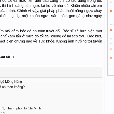
có tốt và mắc tiền đến đâu cũng chỉ có tác dụng trong lúc
 thì hình dáng bầu ngực lại trở về như cũ. Khiến nhiều chị em
của mình. Chính vì vậy, giải pháp phẫu thuật nâng ngực chảy
n khôi phục lại một khuôn ngực săn chắc, gọn gàng như ngày
mỹ đảm bảo độ an toàn tuyệt đối. Bác sĩ sẽ hực hiện một
́ xâm lấn ở mức độ tối đa, không để lại sẹo xấu. Đặc biệt,
một biến chứng nào về sức khỏe. Không ảnh hưởng tới tuyến
sau sinh
 Ngô Mộng Hùng
ó an toàn không?
n 3, Thành phố Hồ Chí Minh
g 1?