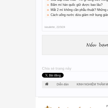
Bấm mí hàn quốc giữ được bao lâu?
Mắt 2 mí không cần phẫu thuật? Những đ
Cách uống nước dứa giảm mỡ bụng giả
kieulinhtr
,
22/3/24
Chia sẻ trang này
Diễn đàn
KINH NGHIỆM THẨM 
P