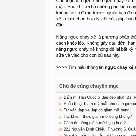
Các loại áo ngực cho ngực chảy xệ dù 
mặc. Sau khi cởi bỏ những phụ kiện này,
không tự tin đứng trước người bạn đời 
xệ là lựa chọn hợp lý chỉ có, giúp bạ
đầu.
Nâng ngực chảy xệ là phương pháp thẩm 
cách khéo léo. Không gây đau đớn, hạn chê
nâng ngực chảy xệ không để lại bất kỳ 
sữa và việc cho con bú sau này.
>>>> Tìm hiểu thông tin
ngực chảy xệ 
Chủ đề cùng chuyên mục
Bấm mí Hàn Quốc ở đâu đẹp nhất| Bs.
Phẫu thuật thẩm mỹ mắt cho nam giới c
Tư vấn đạp xe đạp có giảm mỡ bụng
Hạt khiếm thực giảm mỡ bụng không?
Cách ăn uống giảm mỡ bụng là gì?
221 Nguyễn Đình Chiểu, Phường 5, Quậ
Giải đáp thắc mắc - Ăn gì tăng size vòn