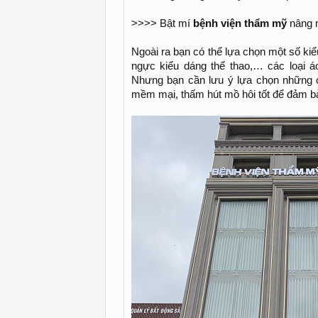
>>>> Bật mí
bệnh viện thẩm mỹ
nâng n
Ngoài ra bạn có thể lựa chọn một số ki
ngực kiểu dáng thể thao,… các loại 
Nhưng bạn cần lưu ý lựa chọn những c
mềm mại, thấm hút mồ hôi tốt để đảm b