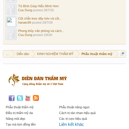
Tử Bình Giúp Hiểu Mình Hơn
Cuu Dung
posted
28/7/26
Cột chắn inox dây kéo và cột...
hanatc89
posted
29/7/26
Phong thủy văn phòng và cách...
Cuu Dung
posted
1/8/26
...
Diễn đàn
KINH NGHIỆM THẨM MỸ
Phẫu thuật thẩm mỹ
Phẫu thuật thẩm mỹ
Phẫu thuật nâng ngực
Điều trị thẩm mỹ da
Cách trị tàn nhan hiệu quả
Nâng mũi đẹp
Các trị sẹo hiệu quả
Liên kết khác
Tạo mà lúm đồng tiền