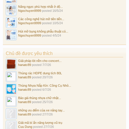
Nâng ngực phù hợp nhất ở độ...
Ngochuyen9999
posted
16/5/24
Các công nghệ hút mỡ tiên tiến...
Ngochuyen9999
posted
10/5/24
Hút mỡ bụng không phẫu thuật có...
Ngochuyen9999
posted
4/5/24
Chủ đề được yêu thích
Giải pháp lót nền cho concert...
hanatc89
posted
7/7/26
Thùng rác HDPE dung tích 80L
hanatc89
posted
20/7/26
Thùng Nhựa Nắp Kín: Công Cụ Nhỏ...
hanatc89
posted
6/7/26
Báo giá thùng nhựa chữ nhật...
hanatc89
posted
25/7/26
những ưu điểm của xe nâng tay...
hanatc89
posted
27/7/26
Giải mã bí ẩn năng lượng vũ trụ
Cuu Dung
posted
27/7/26