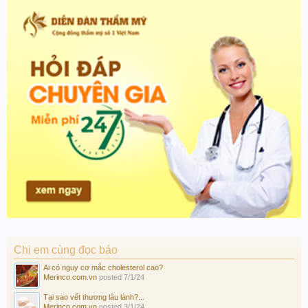
Chị em cùng đọc báo
Ai có nguy cơ mắc cholesterol cao?
Merinco.com.vn
posted
7/1/24
Tại sao vết thương lâu lành?...
Merinco.com.vn
posted
3/1/24