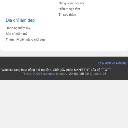
Nâng ngực nội soi
Điều trị sẹo lõm
Trị sẹo thâm
Địa chỉ làm đẹp
Danh bạ thẩm mỹ
Bác sĩ thẩm mỹ
Thẩm mỹ viện nâng mũi đẹp
Quy định và Nội quy
Website đang hoạt động thử nghiệm. Chờ giấy phép MXH/TTDT của bộ TT&TT.
Timing:
0.2227 seconds
Memory:
20.802 MB
DB Queries:
25