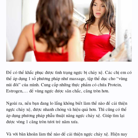
Để có thể khắc phục được tình trạng ngực bị chảy xệ. Các chị em có
thể áp dụng 1 số phương pháp như massage, tập thể dục cho “vùng
núi đôi” của mình. Cung cấp những thực phẩm có chứa Protein,
Estrogen,… để vùng ngực được săn chắc, căng tròn hơn.
Ngoài ra, nếu bạn đang lo lắng không biết làm thế nào để cải thiện
ngực chảy xệ, được nhanh chóng và hiệu quả hơn. Thì cũng có thể
áp dụng phương pháp phẫu thuật nâng ngực chảy xệ. Giúp tìm lại
được vòng 1 căng tròn tươi trẻ năm xưa.
Và với băn khoăn làm thế nào để cải thiện ngực chảy xệ. Hiện nay