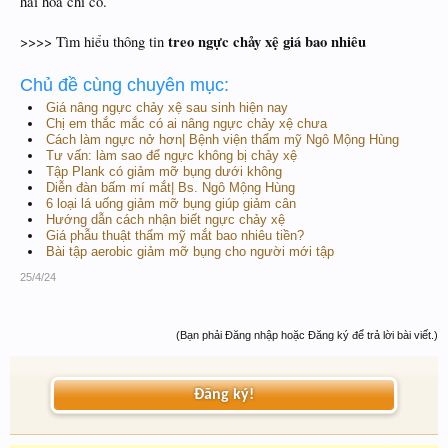
hài hòa chỉ có.
treo ngực chảy xệ giá bao nhiêu
>>>> Tìm hiểu thông tin
Chủ đề cùng chuyên mục:
Giá nâng ngực chảy xệ sau sinh hiện nay
Chị em thắc mắc có ai nâng ngực chảy xệ chưa
Cách làm ngực nở hơn| Bệnh viện thẩm mỹ Ngô Mộng Hùng
Tư vấn: làm sao để ngực không bị chảy xệ
Tập Plank có giảm mỡ bụng dưới không
Diễn đàn bấm mí mắt| Bs. Ngô Mộng Hùng
6 loại lá uống giảm mỡ bụng giúp giảm cân
Hướng dẫn cách nhận biết ngực chảy xệ
Giá phẫu thuật thẩm mỹ mắt bao nhiêu tiền?
Bài tập aerobic giảm mỡ bụng cho người mới tập
25/4/24
(Bạn phải Đăng nhập hoặc Đăng ký để trả lời bài viết.)
Đăng ký!