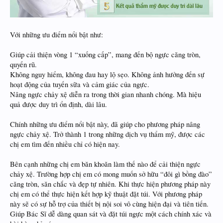
Với những ưu điểm nổi bật như:
Giúp cải thiện vòng 1 “xuống cấp”, mang đến bộ ngực căng tròn,
quyến rũ.
Không nguy hiểm, không đau hay lộ sẹo. Không ảnh hưởng đến sự
hoạt động của tuyến sữa và cảm giác của ngực.
Nâng ngực chảy xệ diễn ra trong thời gian nhanh chóng. Mà hiệu
quả được duy trì ổn định, dài lâu.
Chính những ưu điểm nổi bật này, đã giúp cho phương pháp nâng
ngực chảy xệ. Trở thành 1 trong những dịch vụ thẩm mỹ, được các
chị em tìm đến nhiều chỉ có hiện nay.
Bên cạnh những chị em băn khoăn làm thế nào để cải thiện ngực
chảy xệ. Trường hợp chị em có mong muốn sở hữu “đôi gì bồng đào”
căng tròn, săn chắc và đẹp tự nhiên. Khi thực hiện phương pháp này
chị em có thể thực hiện kết hợp kỹ thuật đặt túi. Với phương pháp
này sẽ có sự hỗ trợ của thiết bị nội soi vô cùng hiện đại và tiên tiến.
Giúp Bác Sĩ dễ dàng quan sát và đặt túi ngực một cách chính xác và