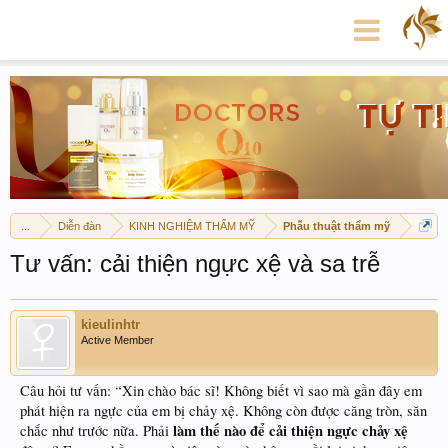
...
Diễn đàn
KINH NGHIỆM THẨM MỸ
Phẫu thuật thẩm mỹ
Tư vấn: cải thiện ngực xệ và sa trễ
kieulinhtr
Active Member
Câu hỏi tư vấn: “Xin chào bác sĩ! Không biết vì sao mà gần đây em
phát hiện ra ngực của em bị chảy xệ. Không còn được căng tròn, săn
làm thế nào để cải thiện ngực chảy xệ
chắc như trước nữa. Phải