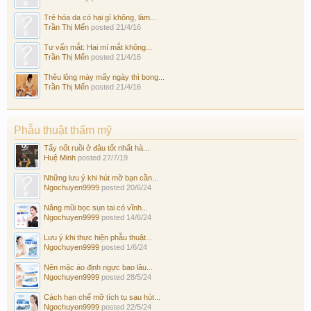
Trẻ hóa da có hại gì không, làm...
Trần Thị Mến
posted
21/4/16
Tư vấn mắt: Hai mí mắt không...
Trần Thị Mến
posted
21/4/16
Thêu lông mày mấy ngày thì bong...
Trần Thị Mến
posted
21/4/16
Phẫu thuật thẩm mỹ
Tẩy nốt ruồi ở đâu tốt nhất hà...
Huệ Minh
posted
27/7/19
Những lưu ý khi hút mỡ bạn cần...
Ngochuyen9999
posted
20/6/24
Nâng mũi bọc sụn tai có vĩnh...
Ngochuyen9999
posted
14/6/24
Lưu ý khi thực hiện phẫu thuật...
Ngochuyen9999
posted
1/6/24
Nên mặc áo định ngực bao lâu...
Ngochuyen9999
posted
28/5/24
Cách hạn chế mỡ tích tụ sau hút...
Ngochuyen9999
posted
22/5/24