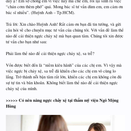
đây ạ? Em sợ chồng em vì việc này mà chê em, rồi lại sinh ra việc
“chán cơm thèm phở” quá. Mong bác sĩ tư vấn dùm em, em cảm ơn
bác sĩ nhiều”. (Huỳnh Anh – Tp.HCM).
Trả lời: Xin chào Huỳnh Anh! Rất cảm ơn bạn đã tin tưởng, và gửi
câu hỏi về cho chuyên mục tư vấn của chúng tôi. Với vấn đề làm thế
nào để cải thiện ngực chảy xệ mà bạn quan tâm. Chúng tôi xin được
tư vấn cho bạn như sau:
Phải làm thế nào để cải thiện ngực chảy xệ, sa trễ?
Vốn được biết đến là “niềm kiêu hãnh” của các chị em. Vì vậy mà
việc ngực bị chảy xệ, sa trễ đã khiến cho các chị em vô cùng lo
lắng. Trở thành nỗi bận tâm rất lớn, khiến các chị em không còn đủ
sự tự tin và băn khoăn. Không biết làm thế nào để cải thiện ngực
chảy xệ của mình.
>>>>> Có nên nâng ngực chảy xệ tại thẩm mỹ viện Ngô Mộng
Hùng