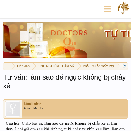
...
Diễn đàn
KINH NGHIỆM THẨM MỸ
Phẫu thuật thẩm mỹ
Tư vấn: làm sao để ngực không bị chảy
xệ
kieulinhtr
Active Member
làm sao để ngực không bị chảy xệ
Câu hỏi: Chào bác sĩ,
ạ. Em
thấy 2 chị gái em sau khi sinh ngực bị chảy xệ nhìn xấu lắm, làm em