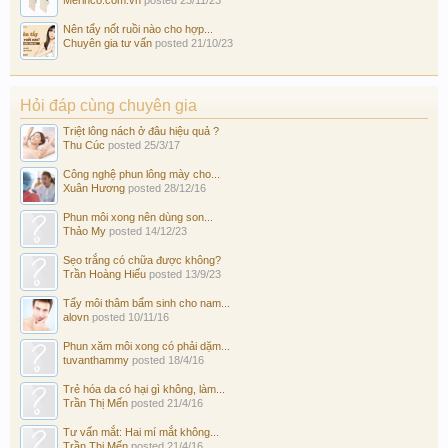
Merinco.com.vn
posted
23/11/23
Nên tẩy nốt ruồi nào cho hợp...
Chuyên gia tư vấn
posted
21/10/23
Hỏi đáp cùng chuyên gia
Triệt lông nách ở đâu hiệu quả ?
Thu Cúc
posted
25/3/17
Công nghệ phun lông mày cho...
Xuân Hương
posted
28/12/16
Phun môi xong nên dùng son...
Thảo My
posted
14/12/23
Sẹo trắng có chữa được không?
Trần Hoàng Hiếu
posted
13/9/23
Tẩy môi thâm bẩm sinh cho nam...
alovn
posted
10/11/16
Phun xăm môi xong có phải dặm...
tuvanthammy
posted
18/4/16
Trẻ hóa da có hại gì không, làm...
Trần Thị Mến
posted
21/4/16
Tư vấn mắt: Hai mí mắt không...
Trần Thị Mến
posted
21/4/16