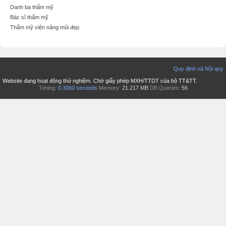
Danh bạ thẩm mỹ
Bác sĩ thẩm mỹ
Thẩm mỹ viện nâng mũi đẹp
Quy định và Nội quy
Website đang hoạt động thử nghiệm. Chờ giấy phép MXH/TTDT của bộ TT&TT.
Timing:
0.3060 seconds
Memory:
21.217 MB
DB Queries:
56