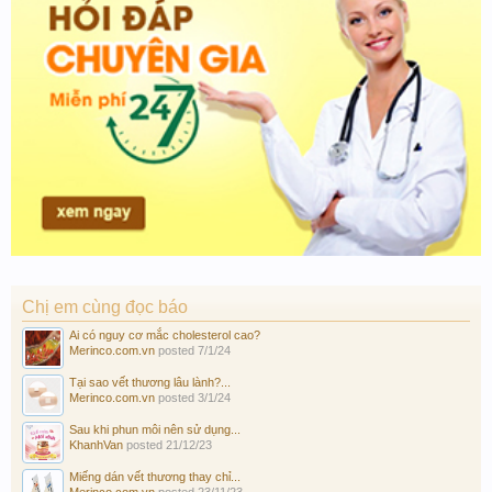
Chị em cùng đọc báo
Ai có nguy cơ mắc cholesterol cao?
Merinco.com.vn
posted
7/1/24
Tại sao vết thương lâu lành?...
Merinco.com.vn
posted
3/1/24
Sau khi phun môi nên sử dụng...
KhanhVan
posted
21/12/23
Miếng dán vết thương thay chỉ...