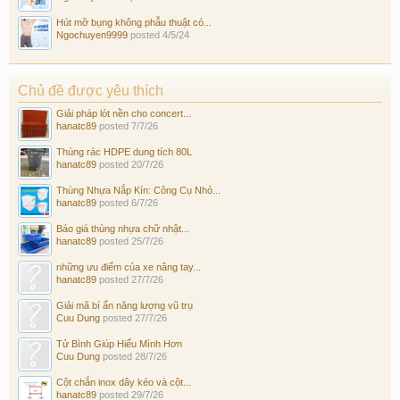
Hút mỡ bụng không phẫu thuật có...
Ngochuyen9999
posted
4/5/24
Chủ đề được yêu thích
Giải pháp lót nền cho concert...
hanatc89
posted
7/7/26
Thùng rác HDPE dung tích 80L
hanatc89
posted
20/7/26
Thùng Nhựa Nắp Kín: Công Cụ Nhỏ...
hanatc89
posted
6/7/26
Báo giá thùng nhựa chữ nhật...
hanatc89
posted
25/7/26
những ưu điểm của xe nâng tay...
hanatc89
posted
27/7/26
Giải mã bí ẩn năng lượng vũ trụ
Cuu Dung
posted
27/7/26
Tử Bình Giúp Hiểu Mình Hơn
Cuu Dung
posted
28/7/26
Cột chắn inox dây kéo và cột...
hanatc89
posted
29/7/26