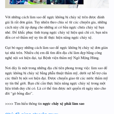
Với những cách làm sao để ngực không bị chảy xệ trên được đánh
giá là rất đơn giản. Tuy nhiên theo chia sẻ từ các chuyên gia, những
cách này chỉ áp dụng cho những ai có bầu ngực chưa chảy xệ bạn
nhé. Để khắc phục tình trạng ngực chảy xệ hiệu quả chỉ có, bạn nên
đến cơ sở thẩm mỹ uy tín để thực hiện nâng ngực chảy xệ.
Gạt bỏ ngay những cách làm sao để ngực không bị chảy xệ đơn giản
tại nhà trên. Nhiều chị em đã tìm đến địa chỉ làm đẹp bằng công
nghệ nội soi hiện đại, tại Bệnh viện thẩm mỹ Ngô Mộng Hùng.
Nơi đây là một trong những địa chỉ tiên phong trong việc làm sao để
ngực không bị chảy xệ bằng phẫu thuật thẩm mỹ, dưới sự hỗ trợ của
các thiết bị nội soi hiện đại. Được chuyển giao từ các nước thẩm mỹ
uy tín thế giới. Bạn chỉ cần thực hiện nâng ngực chảy xệ trong một
liệu trình duy chỉ có. Là có thể tìm được nét quyến rũ ngày nào cho
đôi “gò bồng đào”.
ngực chảy xệ phải làm sao
>>>> Tìm hiểu thông tin