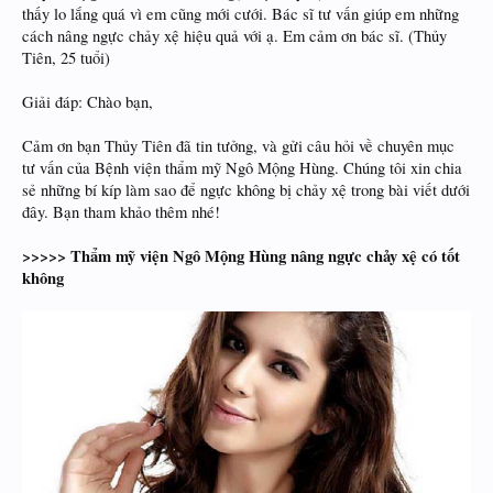
thấy lo lắng quá vì em cũng mới cưới. Bác sĩ tư vấn giúp em những
cách nâng ngực chảy xệ hiệu quả với ạ. Em cảm ơn bác sĩ. (Thủy
Tiên, 25 tuổi)
Giải đáp: Chào bạn,
Cảm ơn bạn Thủy Tiên đã tin tưởng, và gửi câu hỏi về chuyên mục
tư vấn của Bệnh viện thẩm mỹ Ngô Mộng Hùng. Chúng tôi xin chia
sẻ những bí kíp làm sao để ngực không bị chảy xệ trong bài viết dưới
đây. Bạn tham khảo thêm nhé!
>>>>> Thẩm mỹ viện Ngô Mộng Hùng nâng ngực chảy xệ có tốt
không