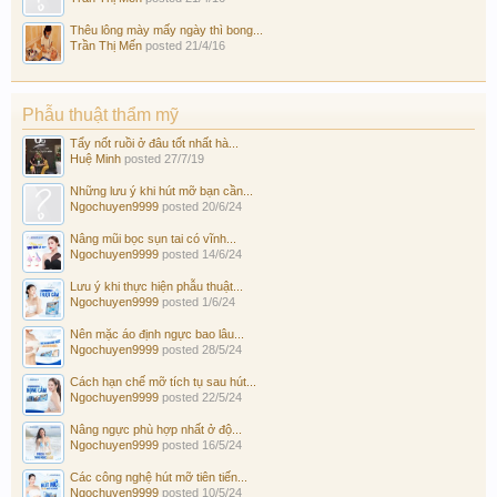
Thêu lông mày mấy ngày thì bong...
Trần Thị Mến
posted
21/4/16
Phẫu thuật thẩm mỹ
Tẩy nốt ruồi ở đâu tốt nhất hà...
Huệ Minh
posted
27/7/19
Những lưu ý khi hút mỡ bạn cần...
Ngochuyen9999
posted
20/6/24
Nâng mũi bọc sụn tai có vĩnh...
Ngochuyen9999
posted
14/6/24
Lưu ý khi thực hiện phẫu thuật...
Ngochuyen9999
posted
1/6/24
Nên mặc áo định ngực bao lâu...
Ngochuyen9999
posted
28/5/24
Cách hạn chế mỡ tích tụ sau hút...
Ngochuyen9999
posted
22/5/24
Nâng ngực phù hợp nhất ở độ...
Ngochuyen9999
posted
16/5/24
Các công nghệ hút mỡ tiên tiến...
Ngochuyen9999
posted
10/5/24