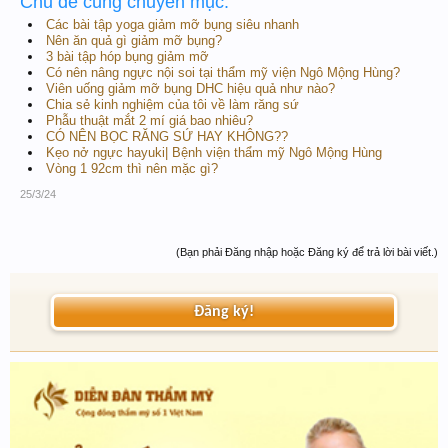
Chủ đề cùng chuyên mục:
Các bài tập yoga giảm mỡ bụng siêu nhanh
Nên ăn quả gì giảm mỡ bụng?
3 bài tập hóp bụng giảm mỡ
Có nên nâng ngực nội soi tại thẩm mỹ viện Ngô Mộng Hùng?
Viên uống giảm mỡ bụng DHC hiệu quả như nào?
Chia sẻ kinh nghiệm của tôi về làm răng sứ
Phẫu thuật mắt 2 mí giá bao nhiêu?
CÓ NÊN BỌC RĂNG SỨ HAY KHÔNG??
Kẹo nở ngực hayuki| Bệnh viện thẩm mỹ Ngô Mộng Hùng
Vòng 1 92cm thì nên mặc gì?
25/3/24
(Bạn phải Đăng nhập hoặc Đăng ký để trả lời bài viết.)
Đăng ký!