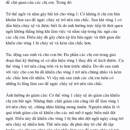
đề chủ quan của các chị em. Trong đó:
Tư thế ngồi và nằm gây bất lợi cho vòng 1: Có không ít chị em băn
khoăn làm sao để ngực chảy xệ trở nên săn chắc. Sau khi vòng 1 có
dấu hiệu chảy xệ và được biết là do ảnh hưởng trực tiếp từ thói quen
ngồi không thẳng lưng khi làm việc và nằm sấp trong lúc ngủ của
các chị em. Điều này đã gây chèn ép lên bầu ngực và thời gian dài
khiến cho vòng 1 bị chảy xệ và kém săn chắc hơn.
Tác động sau sinh và cho con bú: Đa phần các chị em trong giai
đoạn thai kỳ thường sẽ có dấu hiệu vòng 1 thay đổi về kích thước. Cụ
thể vòng 1 trở nên căng tròn và to hơn trước nhiều. Do đó sau sinh
với việc cho con bú đã khiến cho vòng 1 trở nên chùng nhão và kém
sắc chắc hơn rất nhiều. Vì vậy mà sau sinh các chị em luôn có
những lo lắng làm sao để ngực chảy xệ trở nên săn chắc.
Ảnh hưởng do giảm cân: Có thể vòng 1 chảy xệ do giảm cân khiến
chị em bất ngờ. Nhưng thực chất giảm cân cũng rất dễ làm vòng 1
trở nên chảy xệ, chùng nhão không mong muốn. Nguyên nhân là vì
quá trình giảm cân sẽ khiến cho các mô mỡ ở ngực biến mất đột
ngột. Điều này đã khiến cho vòng 1 bị thu nhỏ đột ngột ngày càng trở
nên chảy xệ nhiều hơn. Thế nên mặc dù phải duy trì chế độ tập
luyện, các chị em cũng cần cân nhắc làm sao để ngực chảy xệ trở