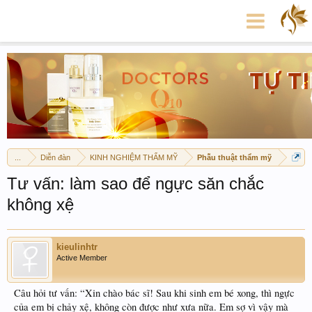
...
Diễn đàn
KINH NGHIỆM THẨM MỸ
Phẫu thuật thẩm mỹ
Tư vấn: làm sao để ngực săn chắc
không xệ
kieulinhtr
Active Member
Câu hỏi tư vấn: “Xin chào bác sĩ! Sau khi sinh em bé xong, thì ngực
của em bị chảy xệ, không còn được như xưa nữa. Em sợ vì vậy mà