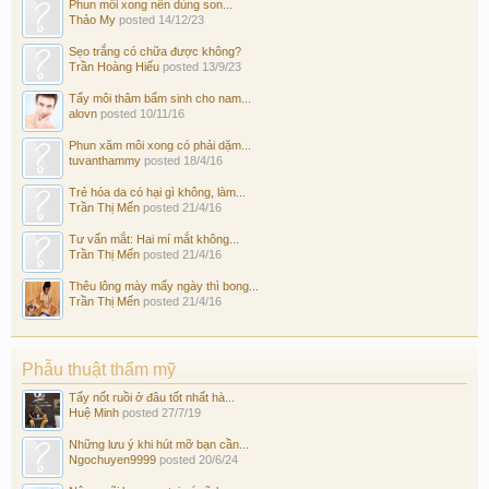
Phun môi xong nên dùng son...
Thảo My
posted
14/12/23
Sẹo trắng có chữa được không?
Trần Hoàng Hiếu
posted
13/9/23
Tẩy môi thâm bẩm sinh cho nam...
alovn
posted
10/11/16
Phun xăm môi xong có phải dặm...
tuvanthammy
posted
18/4/16
Trẻ hóa da có hại gì không, làm...
Trần Thị Mến
posted
21/4/16
Tư vấn mắt: Hai mí mắt không...
Trần Thị Mến
posted
21/4/16
Thêu lông mày mấy ngày thì bong...
Trần Thị Mến
posted
21/4/16
Phẫu thuật thẩm mỹ
Tẩy nốt ruồi ở đâu tốt nhất hà...
Huệ Minh
posted
27/7/19
Những lưu ý khi hút mỡ bạn cần...
Ngochuyen9999
posted
20/6/24