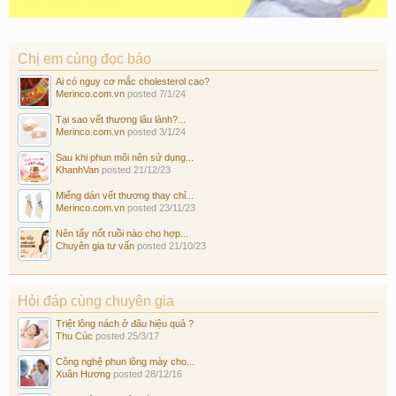
Chị em cùng đọc báo
Ai có nguy cơ mắc cholesterol cao?
Merinco.com.vn
posted
7/1/24
Tại sao vết thương lâu lành?...
Merinco.com.vn
posted
3/1/24
Sau khi phun môi nên sử dụng...
KhanhVan
posted
21/12/23
Miếng dán vết thương thay chỉ...
Merinco.com.vn
posted
23/11/23
Nên tẩy nốt ruồi nào cho hợp...
Chuyên gia tư vấn
posted
21/10/23
Hỏi đáp cùng chuyên gia
Triệt lông nách ở đâu hiệu quả ?
Thu Cúc
posted
25/3/17
Công nghệ phun lông mày cho...
Xuân Hương
posted
28/12/16