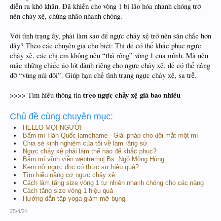
diễn ra khó khăn. Đã khiến cho vòng 1 bị lão hóa nhanh chóng trở
nên chảy xệ, chùng nhão nhanh chóng.
Với tình trạng ấy, phải làm sao để ngực chảy xệ trở nên săn chắc hơn
đây? Theo các chuyên gia cho biết: Thì để có thể khắc phục ngực
chảy xệ, các chị em không nên “thả rông” vòng 1 của mình. Mà nên
mặc những chiếc áo lót dành riêng cho ngực chảy xệ, để có thể nâng
đỡ “vùng núi đôi”. Giúp hạn chế tình trạng ngực chảy xệ, sa trễ.
treo ngực chảy xệ giá bao nhiêu
>>>> Tìm hiểu thông tin
Chủ đề cùng chuyên mục:
HELLO MỌI NGƯỜI
Bấm mí Hàn Quốc lamchame - Giải pháp cho đôi mắt một mí
Chia sẻ kinh nghiệm của tôi về làm răng sứ
Ngực chảy xệ phải làm thế nào để khắc phục?
Bấm mí vĩnh viễn webtretho| Bs. Ngô Mộng Hùng
Kem nở ngực dhc có thực sự hiệu quả?
Tìm hiểu nâng cơ ngực chảy xệ
Cách làm tăng size vòng 1 tự nhiên nhanh chóng cho các nàng
Cách tăng size vòng 1 hiệu quả
Hướng dẫn tập yoga giảm mỡ bụng
25/4/24