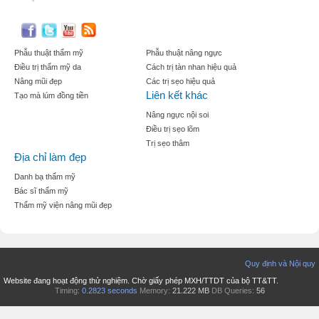
Phẫu thuật thẩm mỹ
Phẫu thuật nâng ngực
Điều trị thẩm mỹ da
Cách trị tàn nhan hiệu quả
Nâng mũi đẹp
Các trị sẹo hiệu quả
Liên kết khác
Tạo mà lúm đồng tiền
Nâng ngực nội soi
Điều trị sẹo lõm
Trị sẹo thâm
Địa chỉ làm đẹp
Danh bạ thẩm mỹ
Bác sĩ thẩm mỹ
Thẩm mỹ viện nâng mũi đẹp
Quy định và Nội quy
Website đang hoạt động thử nghiệm. Chờ giấy phép MXH/TTDT của bộ TT&TT.
Timing:
0.2823 seconds
Memory:
21.222 MB
DB Queries:
56