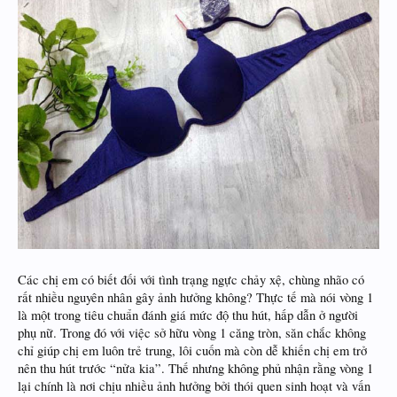
Các chị em có biết đối với tình trạng ngực chảy xệ, chùng nhão có
rất nhiều nguyên nhân gây ảnh hưởng không? Thực tế mà nói vòng 1
là một trong tiêu chuẩn đánh giá mức độ thu hút, hấp dẫn ở người
phụ nữ. Trong đó với việc sở hữu vòng 1 căng tròn, săn chắc không
chỉ giúp chị em luôn trẻ trung, lôi cuốn mà còn dễ khiến chị em trở
nên thu hút trước “nửa kia”. Thế nhưng không phủ nhận rằng vòng 1
lại chính là nơi chịu nhiều ảnh hưởng bởi thói quen sinh hoạt và vấn