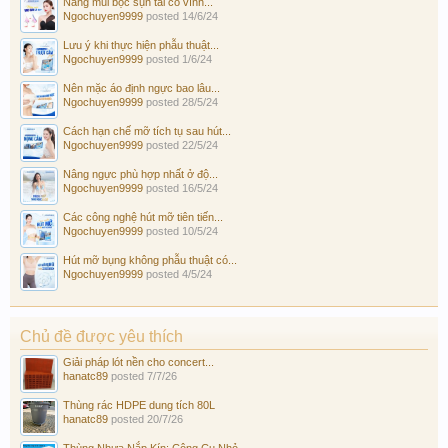
Nâng mũi bọc sụn tai có vĩnh...
Ngochuyen9999
posted
14/6/24
Lưu ý khi thực hiện phẫu thuật...
Ngochuyen9999
posted
1/6/24
Nên mặc áo định ngực bao lâu...
Ngochuyen9999
posted
28/5/24
Cách hạn chế mỡ tích tụ sau hút...
Ngochuyen9999
posted
22/5/24
Nâng ngực phù hợp nhất ở độ...
Ngochuyen9999
posted
16/5/24
Các công nghệ hút mỡ tiên tiến...
Ngochuyen9999
posted
10/5/24
Hút mỡ bụng không phẫu thuật có...
Ngochuyen9999
posted
4/5/24
Chủ đề được yêu thích
Giải pháp lót nền cho concert...
hanatc89
posted
7/7/26
Thùng rác HDPE dung tích 80L
hanatc89
posted
20/7/26
Thùng Nhựa Nắp Kín: Công Cụ Nhỏ...