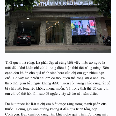
Thói quen thả rông: Là phái đẹp ai cũng biết việc mặc áo ngực là
một điều khó khăn chỉ có là trong điều kiện thời tiết năng nóng. Bên
cạnh còn khiến cho quá trình sinh hoạt của chị em gặp nhiều hạn
chế. Do vậy mà nhiều chị em có thói quen thả rông khi ở nhà. Và
theo thời gian bầu ngực không được “kiên cố” vững chắc cũng rất dễ
bị chảy xệ, lỏng lẻo không mong muốn. Và trong tình thế đó các chị
em chỉ có thể hỏi làm sao để ngực chảy xệ trở nên săn chắc.
Do hút thuốc lá: Rất ít chị em biết được rằng trong thành phần của
thuốc lá cũng gây ảnh hưởng không ít đến quá trình tổng hợp
Collagen. Bên cạnh đó cũng làm khiến cho quá trình lưu thông máu