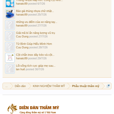
hanatc89
posted
6/7/26
Báo giá thùng nhựa chữ nhật...
hanatc89
posted
25/7/26
những ưu điểm của xe nâng tay...
hanatc89
posted
27/7/26
Giải mã bí ẩn năng lượng vũ trụ
Cuu Dung
posted
27/7/26
Tử Bình Giúp Hiểu Mình Hơn
Cuu Dung
posted
28/7/26
Cột chắn inox dây kéo và cột...
hanatc89
posted
29/7/26
Lối sống tích cực giúp mẹ sau...
lan huê
posted
30/7/26
...
Diễn đàn
KINH NGHIỆM THẨM MỸ
Phẫu thuật thẩm mỹ