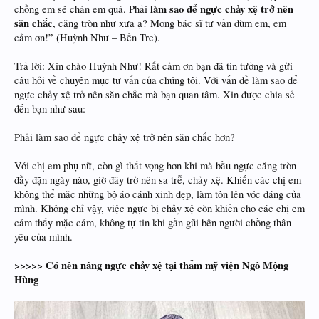
làm sao để ngực chảy xệ trở nên
chồng em sẽ chán em quá. Phải
săn chắc
, căng tròn như xưa ạ? Mong bác sĩ tư vấn dùm em, em
cảm ơn!” (Huỳnh Như – Bến Tre).
Trả lời: Xin chào Huỳnh Như! Rất cảm ơn bạn đã tin tưởng và gửi
câu hỏi về chuyên mục tư vấn của chúng tôi. Với vấn đề làm sao để
ngực chảy xệ trở nên săn chắc mà bạn quan tâm. Xin được chia sẻ
đến bạn như sau:
Phải làm sao để ngực chảy xệ trở nên săn chắc hơn?
Với chị em phụ nữ, còn gì thất vọng hơn khi mà bầu ngực căng tròn
đầy đặn ngày nào, giờ đây trở nên sa trễ, chảy xệ. Khiến các chị em
không thể mặc những bộ áo cánh xinh đẹp, làm tôn lên vóc dáng của
mình. Không chỉ vậy, việc ngực bị chảy xệ còn khiến cho các chị em
cảm thấy mặc cảm, không tự tin khi gần gũi bên người chồng thân
yêu của mình.
>>>>> Có nên nâng ngực chảy xệ tại thẩm mỹ viện Ngô Mộng
Hùng