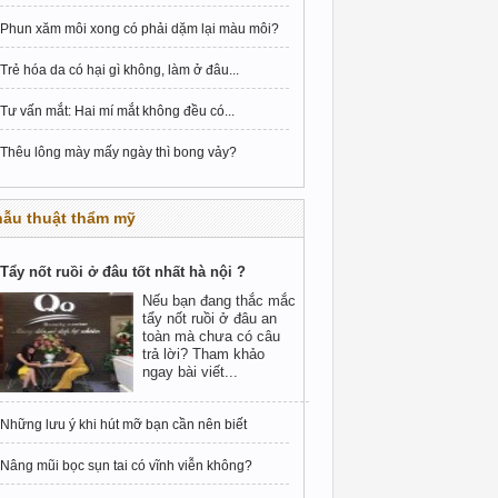
Phun xăm môi xong có phải dặm lại màu môi?
Trẻ hóa da có hại gì không, làm ở đâu...
Tư vấn mắt: Hai mí mắt không đều có...
Thêu lông mày mấy ngày thì bong vảy?
hẫu thuật thẩm mỹ
Tẩy nốt ruồi ở đâu tốt nhất hà nội ?
Nếu bạn đang thắc mắc
tẩy nốt ruồi ở đâu an
toàn mà chưa có câu
trả lời? Tham khảo
ngay bài viết...
Những lưu ý khi hút mỡ bạn cần nên biết
Nâng mũi bọc sụn tai có vĩnh viễn không?