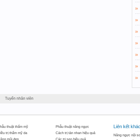
Tuyển nhân viên
Liên kết khá
hẫu thuật thẩm mỹ
Phẫu thuật nâng ngực
iều trị thẩm mỹ da
Cách trị tàn nhan hiệu quả
Nâng ngực nội so
âng mũi đẹp
Các trị sẹo hiệu quả