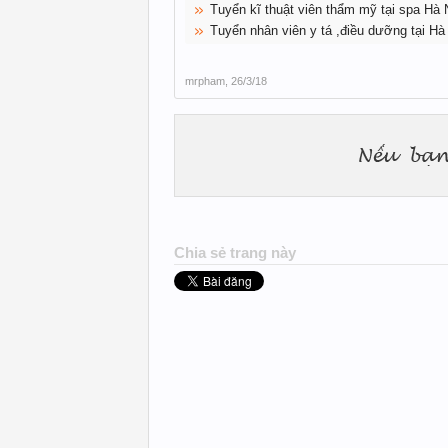
Tuyển kĩ thuật viên thẩm mỹ tại spa Hà 
Tuyển nhân viên y tá ,điều dưỡng tại Hà
mrpham
,
26/3/18
Chia sẻ trang này