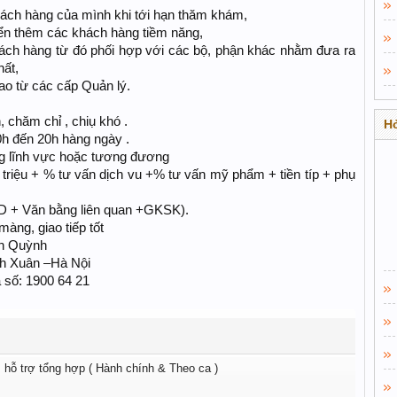
ách hàng của mình khi tới hạn thăm khám,
iển thêm các khách hàng tiềm năng,
khách hàng từ đó phối hợp với các bộ, phận khác nhằm đưa ra
hất,
ao từ các cấp Quản lý.
, chăm chỉ , chiụ khó .
Hỏ
0h đến 20h hàng ngày .
ong lĩnh vực hoặc tương đương
riệu + % tư vấn dịch vu +% tư vấn mỹ phẩm + tiền típ + phụ
D + Văn bằng liên quan +GKSK).
àng, giao tiếp tốt
nh Quỳnh
nh Xuân –Hà Nội
a số: 1900 64 21
 hỗ trợ tổng hợp ( Hành chính & Theo ca )