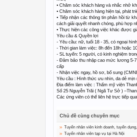
• Chăm sóc khách hàng và nhắc nhở kh
• Chăm sóc khách hàng hiện tại, phát tr
• Tiếp nhận các thông tin phản hồi từ 
cách giải quyết nhanh chóng, phù hợp n
• Thực hiện các công việc khác được gi
Yêu cầu & Quyền lợi
- Yêu cầu: nữ, tuổi 18 - 35, có ngoại hình
- Thời gian làm việc: 8h đến 18h hoặc 1
- SL tuyển: 5 người, có kinh nghiệm tr
- Đảm bảo thu nhập cao mức lương 5-7 t
cấp
- Nhận việc ngay, hồ sơ, bổ sung (CMN
Yêu cầu : Hình thức ưu nhìn, da dẻ mịn m
Địa điểm làm việc : Thẩm mỹ viện Tha
Số 25 Nguyễn Trãi ( Ngã Tư Sở ) –Tha
Các ứng viên có thể liên hệ trực tiếp qu
Chủ đề cùng chuyên mục
Tuyển nhân viên kinh doanh, tuyển dụng,
Tuyển nhân viên tạp vụ tại Hà Nội