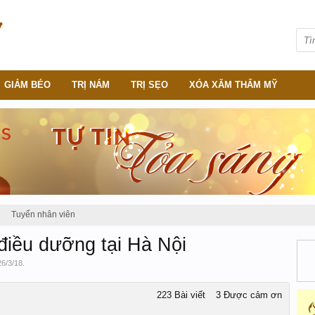
GIẢM BÉO
TRỊ NÁM
TRỊ SẸO
XÓA XĂM THẨM MỸ
Tuyển nhân viên
,điều dưỡng tại Hà Nội
26/3/18
.
223 Bài viết
3 Được cảm ơn