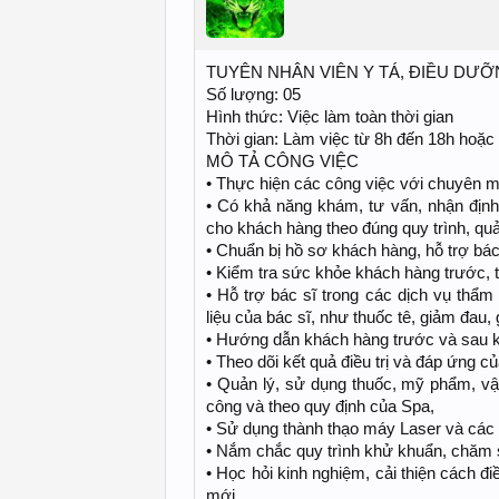
TUYÊN NHÂN VIÊN Y TÁ, ĐIỀU DƯ
Số lượng: 05
Hình thức: Việc làm toàn thời gian
Thời gian: Làm việc từ 8h đến 18h hoặc
MÔ TẢ CÔNG VIỆC
• Thực hiện các công việc với chuyên mô
• Có khả năng khám, tư vấn, nhận định
cho khách hàng theo đúng quy trình, quả
• Chuẩn bị hồ sơ khách hàng, hỗ trợ bác 
• Kiểm tra sức khỏe khách hàng trước, tro
• Hỗ trợ bác sĩ trong các dịch vụ thẩm 
liệu của bác sĩ, như thuốc tê, giảm đau,
• Hướng dẫn khách hàng trước và sau khi 
• Theo dõi kết quả điều trị và đáp ứng c
• Quản lý, sử dụng thuốc, mỹ phẩm, vật
công và theo quy định của Spa,
• Sử dụng thành thạo máy Laser và cá
• Nắm chắc quy trình khử khuẩn, chăm 
• Học hỏi kinh nghiệm, cải thiện cách 
mới,