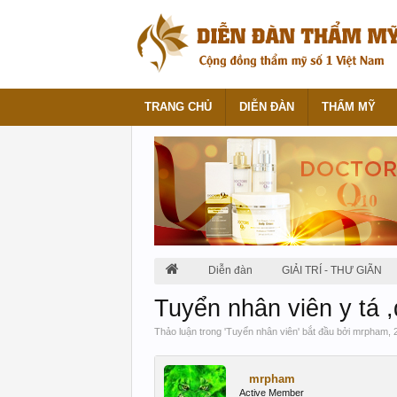
TRANG CHỦ
DIỄN ĐÀN
THẨM MỸ
Diễn đàn
GIẢI TRÍ - THƯ GIÃN
Tuyển nhân viên y tá 
Thảo luận trong '
Tuyển nhân viên
' bắt đầu bởi
mrpham
,
mrpham
Active Member