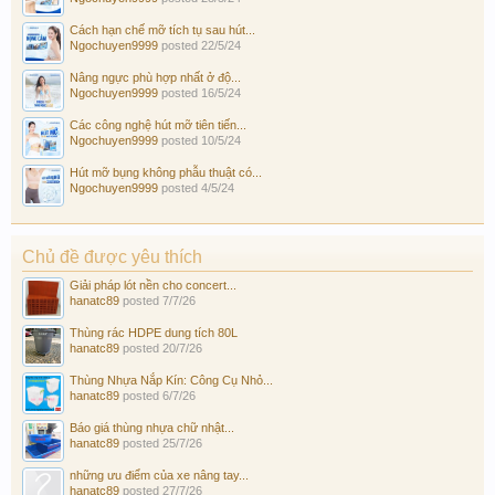
Cách hạn chế mỡ tích tụ sau hút...
Ngochuyen9999
posted
22/5/24
Nâng ngực phù hợp nhất ở độ...
Ngochuyen9999
posted
16/5/24
Các công nghệ hút mỡ tiên tiến...
Ngochuyen9999
posted
10/5/24
Hút mỡ bụng không phẫu thuật có...
Ngochuyen9999
posted
4/5/24
Chủ đề được yêu thích
Giải pháp lót nền cho concert...
hanatc89
posted
7/7/26
Thùng rác HDPE dung tích 80L
hanatc89
posted
20/7/26
Thùng Nhựa Nắp Kín: Công Cụ Nhỏ...
hanatc89
posted
6/7/26
Báo giá thùng nhựa chữ nhật...
hanatc89
posted
25/7/26
những ưu điểm của xe nâng tay...
hanatc89
posted
27/7/26