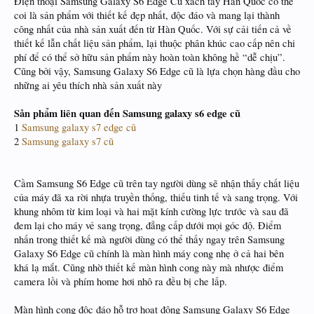
Điện thoại Samsung Galaxy S6 Edge Cũ xách tay Hàn Quốc có thể
coi là sản phẩm với thiết kế đẹp nhất, độc đáo và mang lại thành
công nhất của nhà sản xuất đến từ Hàn Quốc. Với sự cải tiến cả về
thiết kế lẫn chất liệu sản phẩm, lại thuộc phân khúc cao cấp nên chi
phí để có thể sở hữu sản phẩm này hoàn toàn không hề “dễ chịu”.
Cũng bởi vậy, Samsung Galaxy S6 Edge cũ là lựa chọn hàng đầu cho
những ai yêu thích nhà sản xuất này
Sản phẩm liên quan đến Samsung galaxy s6 edge cũ
1
Samsung galaxy s7 edge cũ
2
Samsung galaxy s7 cũ
Cầm Samsung S6 Edge cũ trên tay người dùng sẽ nhận thấy chất liệu
của máy đã xa rời nhựa truyền thống, thiếu tinh tế và sang trọng. Với
khung nhôm từ kim loại và hai mặt kính cường lực trước và sau đã
đem lại cho máy vẻ sang trọng, đẳng cấp dưới mọi góc độ. Điểm
nhấn trong thiết kế mà người dùng có thể thấy ngay trên Samsung
Galaxy S6 Edge cũ chính là màn hình máy cong nhẹ ở cả hai bên
khá lạ mắt. Cũng nhờ thiết kế màn hình cong này mà nhược điểm
camera lồi và phím home hơi nhô ra đều bị che lấp.
Màn hình cong độc đáo hỗ trợ hoạt động Samsung Galaxy S6 Edge