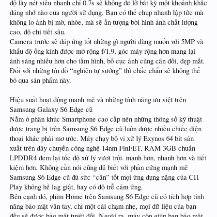
độ lấy nét siêu nhanh chỉ 0.7s sẽ không để lỡ bất kỳ một khoảnh khắc
đáng nhớ nào của người sử dụng. Bạn có thể chụp nhanh lập tức mà
không lo ảnh bị mờ, nhòe, mà sẽ ấn tượng bởi hình ảnh chất lượng
cao, độ chi tiết sâu.
Camera trước sẽ đáp ứng tốt những gì người dùng muốn với 5MP và
khẩu độ ống kính được mở rộng f/1.9, góc máy rộng hơn mang lại
ánh sáng nhiều hơn cho tấm hình, bố cục ảnh cũng cân đối, đẹp mắt.
Đối với những tín đồ “nghiện tự sướng” thì chắc chắn sẽ không thể
bỏ qua sản phẩm này.
Hiệu suất hoạt động mạnh mẽ và những tính năng ưu việt trên
Samsung Galaxy S6 Edge cũ
Nằm ở phân khúc Smartphone cao cấp nên những thông số kỹ thuật
được trang bị trên Samsung S6 Edge cũ luôn được nhiều chiếc điện
thoại khác phải mơ ước. Máy chạy bộ vi xử lý Exynos 64 bit sản
xuất trên dây chuyền công nghệ 14nm FinFET, RAM 3GB chuẩn
LPDDR4 đem lại tốc độ xử lý vượt trội. mạnh hơn, nhanh hơn và tiết
kiệm hơn. Không cần nói cũng đủ biết với phần cứng mạnh mẽ
Samsung S6 Edge cũ đủ sức “cân” tốt mọi ứng dụng nặng của CH
Play không hề lag giật, hay có độ trễ cảm ứng.
Bên cạnh đó, phím Home trên Samsung S6 Edge cũ có tích hợp tính
năng bảo mật vân tay, chỉ một cái chạm nhẹ, mọi dữ liệu của bạn
đều sẽ được bảo mật tuyệt đối. Ngoài ra, máy còn giúp bạn bảo mật