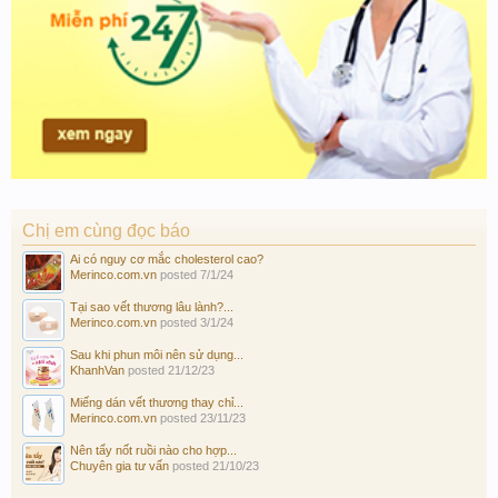
Chị em cùng đọc báo
Ai có nguy cơ mắc cholesterol cao?
Merinco.com.vn
posted
7/1/24
Tại sao vết thương lâu lành?...
Merinco.com.vn
posted
3/1/24
Sau khi phun môi nên sử dụng...
KhanhVan
posted
21/12/23
Miếng dán vết thương thay chỉ...
Merinco.com.vn
posted
23/11/23
Nên tẩy nốt ruồi nào cho hợp...
Chuyên gia tư vấn
posted
21/10/23