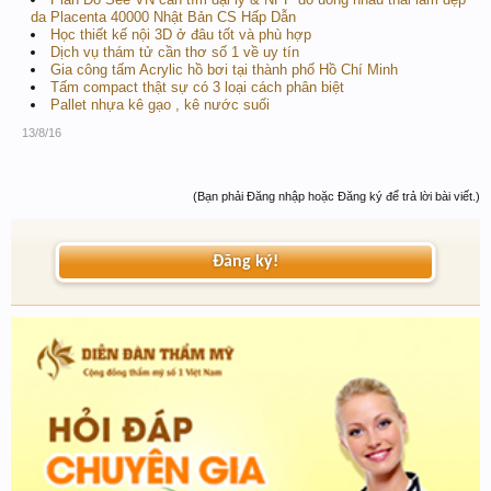
da Placenta 40000 Nhật Bản CS Hấp Dẫn
Học thiết kế nội 3D ở đâu tốt và phù hợp
Dịch vụ thám tử cần thơ số 1 về uy tín
Gia công tấm Acrylic hồ bơi tại thành phố Hồ Chí Minh
Tấm compact thật sự có 3 loại cách phân biệt
Pallet nhựa kê gạo , kê nước suối
13/8/16
(Bạn phải Đăng nhập hoặc Đăng ký để trả lời bài viết.)
Đăng ký!