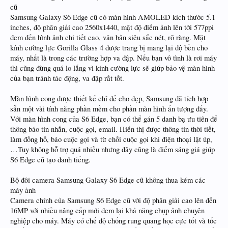
cũ
Samsung Galaxy S6 Edge cũ có màn hình AMOLED kích thước 5.1
inches, độ phân giải cao 2560x1440, mật độ điểm ảnh lên tới 577ppi
đem đến hình ảnh chi tiết cao, văn bản siêu sắc nét, rõ ràng. Mặt
kính cường lực Gorilla Glass 4 được trang bị mang lại độ bền cho
máy, nhất là trong các trường hợp va đập. Nếu bạn vô tình là rơi máy
thì cũng đừng quá lo lắng vì kính cường lực sẽ giúp bảo vệ màn hình
của bạn tránh tác động, va đập rất tốt.
Màn hình cong được thiết kế chỉ để cho đẹp, Samsung đã tích hợp
sẵn một vài tính năng phần mềm cho phần màn hình ấn tượng đấy.
Với màn hình cong của S6 Edge, bạn có thể gán 5 danh bạ ưu tiên để
thông báo tin nhắn, cuộc gọi, email. Hiển thị được thông tin thời tiết,
làm đồng hồ, báo cuộc gọi và từ chối cuộc gọi khi điện thoại lật úp,
…Tuy không hỗ trợ quá nhiều nhưng đây cũng là điểm sáng giá giúp
S6 Edge cũ tạo danh tiếng.
Bộ đôi camera Samsung Galaxy S6 Edge cũ không thua kém các
máy ảnh
Camera chính của Samsung S6 Edge cũ với độ phân giải cao lên đến
16MP với nhiều nâng cấp mới đem lại khả năng chụp ảnh chuyên
nghiệp cho máy. Máy có chế độ chống rung quang học cực tốt và tốc