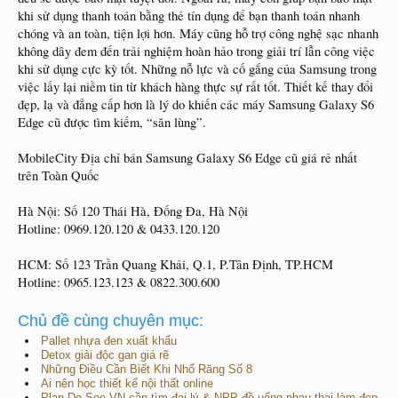
khi sử dụng thanh toán bằng thẻ tín dụng để bạn thanh toán nhanh
chóng và an toàn, tiện lợi hơn. Máy cũng hỗ trợ công nghệ sạc nhanh
không dây đem đến trải nghiệm hoàn hảo trong giải trí lẫn công việc
khi sử dụng cực kỳ tốt. Những nỗ lực và cố gắng của Samsung trong
việc lấy lại niềm tin từ khách hàng thực sự rất tốt. Thiết kế thay đổi
đẹp, lạ và đẳng cấp hơn là lý do khiến các máy Samsung Galaxy S6
Edge cũ được tìm kiếm, “săn lùng”.
MobileCity Địa chỉ bán Samsung Galaxy S6 Edge cũ giá rẻ nhất
trên Toàn Quốc
Hà Nội: Số 120 Thái Hà, Đống Đa, Hà Nội
Hotline: 0969.120.120 & 0433.120.120
HCM: Số 123 Trần Quang Khải, Q.1, P.Tân Định, TP.HCM
Hotline: 0965.123.123 & 0822.300.600
Chủ đề cùng chuyên mục:
Pallet nhựa đen xuất khẩu
Detox giải độc gan giá rẽ
Những Điều Cần Biết Khi Nhổ Răng Số 8
Ai nên học thiết kế nội thất online
Plan Do See VN cần tìm đại lý & NPP đồ uống nhau thai làm đẹp