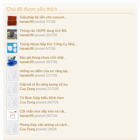
Chủ đề được yêu thích
Giải pháp lót nền cho concert...
hanatc89
posted
7/7/26
Thùng rác HDPE dung tích 80L
hanatc89
posted
20/7/26
Thùng Nhựa Nắp Kín: Công Cụ Nhỏ...
hanatc89
posted
6/7/26
Báo giá thùng nhựa chữ nhật...
hanatc89
posted
25/7/26
những ưu điểm của xe nâng tay...
hanatc89
posted
27/7/26
Giải mã bí ẩn năng lượng vũ trụ
Cuu Dung
posted
27/7/26
Tử Bình Giúp Hiểu Mình Hơn
Cuu Dung
posted
28/7/26
Cột chắn inox dây kéo và cột...
hanatc89
posted
29/7/26
Phong thủy văn phòng và cách...
Cuu Dung
posted
1/8/26