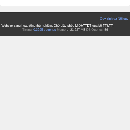
Quy định và Nội quy
Website đang hoạt động thử nghiệm. Chờ giấy phép MXH/TTDT của bộ TT&TT.
Timing:
0.3295 seconds
Memory:
21.227 MB
DB Queries:
56