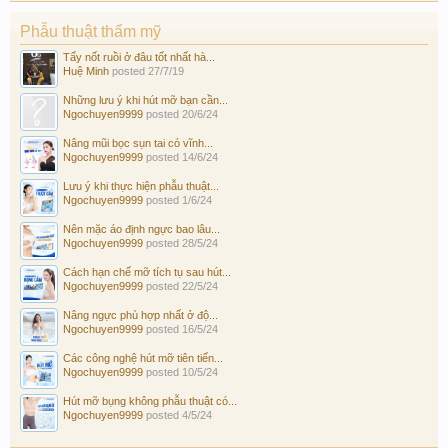
Phẫu thuật thẩm mỹ
Tẩy nốt ruồi ở đâu tốt nhất hà...
Huệ Minh
posted
27/7/19
Những lưu ý khi hút mỡ bạn cần...
Ngochuyen9999
posted
20/6/24
Nâng mũi bọc sụn tai có vĩnh...
Ngochuyen9999
posted
14/6/24
Lưu ý khi thực hiện phẫu thuật...
Ngochuyen9999
posted
1/6/24
Nên mặc áo định ngực bao lâu...
Ngochuyen9999
posted
28/5/24
Cách hạn chế mỡ tích tụ sau hút...
Ngochuyen9999
posted
22/5/24
Nâng ngực phù hợp nhất ở độ...
Ngochuyen9999
posted
16/5/24
Các công nghệ hút mỡ tiên tiến...
Ngochuyen9999
posted
10/5/24
Hút mỡ bụng không phẫu thuật có...
Ngochuyen9999
posted
4/5/24