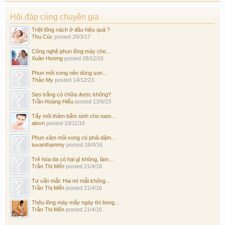
Hỏi đáp cùng chuyên gia
Triệt lông nách ở đâu hiệu quả ?
Thu Cúc
posted
25/3/17
Công nghệ phun lông mày cho...
Xuân Hương
posted
28/12/16
Phun môi xong nên dùng son...
Thảo My
posted
14/12/23
Sẹo trắng có chữa được không?
Trần Hoàng Hiếu
posted
13/9/23
Tẩy môi thâm bẩm sinh cho nam...
alovn
posted
10/11/16
Phun xăm môi xong có phải dặm...
tuvanthammy
posted
18/4/16
Trẻ hóa da có hại gì không, làm...
Trần Thị Mến
posted
21/4/16
Tư vấn mắt: Hai mí mắt không...
Trần Thị Mến
posted
21/4/16
Thêu lông mày mấy ngày thì bong...
Trần Thị Mến
posted
21/4/16